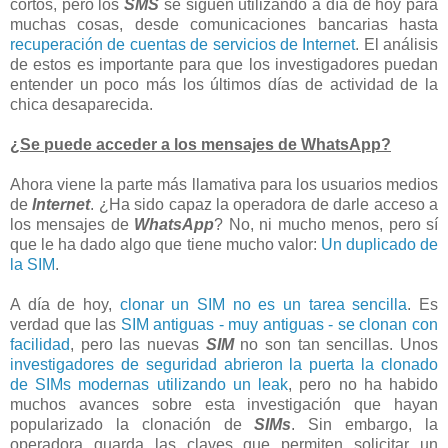
cortos, pero los
SMS
se siguen utilizando a día de hoy para
muchas cosas, desde comunicaciones bancarias hasta
recuperación de cuentas de servicios de Internet
. El análisis
de estos es importante para que los investigadores puedan
entender un poco más los últimos días de actividad de la
chica desaparecida.
¿Se puede acceder a los mensajes de WhatsApp?
Ahora viene la parte más llamativa para los usuarios medios
de
Internet
. ¿Ha sido capaz la operadora de darle acceso a
los mensajes de
WhatsApp
? No, ni mucho menos, pero sí
que le ha dado algo que tiene mucho valor:
Un duplicado de
la SIM
.
A día de hoy,
clonar un SIM no es un tarea sencilla
. Es
verdad que las
SIM antiguas - muy antiguas - se clonan con
facilidad
, pero las nuevas
SIM
no son tan sencillas. Unos
investigadores de seguridad abrieron la puerta la clonado
de SIMs modernas utilizando un leak
, pero no ha habido
muchos avances sobre esta investigación que hayan
popularizado la clonación de
SIMs
. Sin embargo, la
operadora guarda las claves que permiten solicitar un