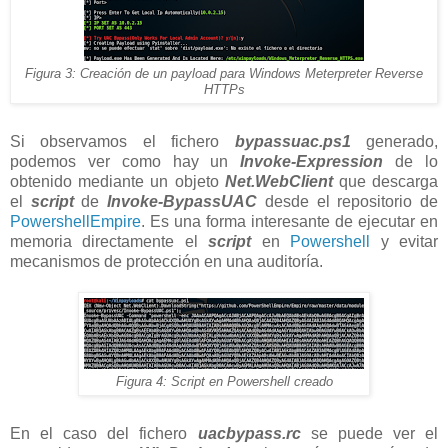
Figura 3: Creación de un payload para Windows Meterpreter Reverse
HTTPs
Si observamos el fichero
bypassuac.ps1
generado,
podemos ver como hay un
Invoke-Expression
de lo
obtenido mediante un objeto
Net.WebClient
que descarga
el
script
de
Invoke-BypassUAC
desde el repositorio de
PowershellEmpire
. Es una forma interesante de ejecutar en
memoria directamente el
script
en
Powershell
y evitar
mecanismos de protección en una auditoría.
Figura 4: Script en Powershell creado
En el caso del fichero
uacbypass.rc
se puede ver el