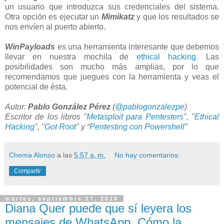
un usuario que introduzca sus credenciales del sistema.
Otra opción es ejecutar un
Mimikatz
y que los resultados se
nos envíen al puerto abierto.
WinPayloads
es una herramienta interesante que debemos
llevar en nuestra mochila de
ethical hacking
. Las
posibilidades son mucho más amplias, por lo que
recomendamos que juegues con la herramienta y veas el
potencial de ésta.
Autor:
Pablo González Pérez
(
@pablogonzalezpe
)
Escritor de los libros "
Metasploit para Pentesters
", "
Ethical
Hacking
", "
Got Root
" y “
Pentesting con Powershell
”
Chema Alonso
a las
5:57 a. m.
No hay comentarios:
Compartir
martes, septiembre 27, 2016
Diana Quer puede que sí leyera los
mensajes de WhatsApp. Cómo la