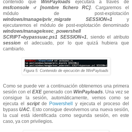
contenido que
WinPayloads
ejecutará a través de
msfconsole -r [nombre fichero RC]
. Cargaremos el
módulo de post-explotación
windows/manage/priv_migrate SESSION=1
y
ejecutaremos el módulo de post-explotación denominado
windows/manage/exec_powershell
SCRIPT=bypassuac.ps1 SESSION=1
, siendo el atributo
session
el adecuado, por lo que quizá hubiera que
cambiarlo.
Figura 5: Contenido de ejecución de WinPayloads
Como se puede ver a continuación obtenemos una primera
sesión con el
EXE
generado con
WinPayloads
. Una vez se
consigue la sesión, automáticamente, vemos como se
ejecuta el
script
de
Powershell
y ejecuta el proceso del
bypass
UAC
. Esto consigue devolvernos una nueva sesión,
la cual está identificada como segunda sesión, en este
caso, ya con privilegios.