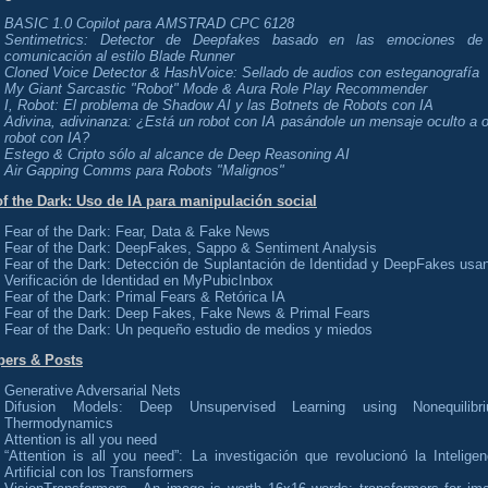
BASIC 1.0 Copilot para AMSTRAD CPC 6128
Sentimetrics: Detector de Deepfakes basado en las emociones de
comunicación al estilo Blade Runner
Cloned Voice Detector & HashVoice: Sellado de audios con esteganografía
My Giant Sarcastic "Robot" Mode & Aura Role Play Recommender
I, Robot: El problema de Shadow AI y las Botnets de Robots con IA
Adivina, adivinanza: ¿Está un robot con IA pasándole un mensaje oculto a o
robot con IA?
Estego & Cripto sólo al alcance de Deep Reasoning AI
Air Gapping Comms para Robots "Malignos"
of the Dark: Uso de IA para manipulación social
Fear of the Dark: Fear, Data & Fake News
Fear of the Dark: DeepFakes, Sappo & Sentiment Analysis
Fear of the Dark: Detección de Suplantación de Identidad y DeepFakes usa
Verificación de Identidad en MyPubicInbox
Fear of the Dark: Primal Fears & Retórica IA
Fear of the Dark: Deep Fakes, Fake News & Primal Fears
Fear of the Dark: Un pequeño estudio de medios y miedos
pers & Posts
Generative Adversarial Nets
Difusion Models: Deep Unsupervised Learning using Nonequilibr
Thermodynamics
Attention is all you need
“Attention is all you need”: La investigación que revolucionó la Inteligen
Artificial con los Transformers