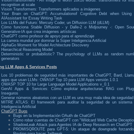
VisionTransformers - An image is worth 16x16 words: transformers for im
recognition at scale
Vision Transformers: Transformers aplicados a imágenes
Your Brain on ChatGPT: Accumulationof Cognitive Debt when Using
AIAssistant for Essay Writing Task
Los LLMs del Futuro: Mercury Coder, un Diffusion LLM (dLLM)
Cómo funciona Stable Diffusion - y Dalle-2 o Midjourney -: Open Sou
Generative-IA que crea imágenes artísticas
ChatGPT como profesor de apoyo para el aprendizaje
La carrera mundial por dominar la Súper Inteligencia Artificial
AlphaGo Moment for Model Architecture Discovery
Hierarchical Reasoning Model
Deterministic or probabilistic? The psychology of LLMs as random num
generators
ng LLM Apps & Services Posts
Los 10 problemas de seguridad más importantes de ChatGPT, Bard, Llam
apps que usan LLMs: OWASP Top 10 para LLM Apps versión 1.0.1
OWASP TOP 10 for Large Language Model Applications v_0.1
GenAI Apps & Services: Cómo explotar arquitecturas RAG con Plug
Inseguros
Generar números aleatorios con un LLM es una muy mala idea de seguridad
MITRE ATLAS: El framework para auditar la seguridad de un sistema
Inteligencia Artificial
ChatGPT Bugs
Bugs en la Implementación OAuth de ChatGPT
Cómo robar cuentas de ChatGPT con "Wildcard Web Cache Deceptio
ShadowLeak Attack para Agentes IA de Deep Research en ChatGPT
PROMISQROUTE para GPT-5: Un ataque de downgrade forzando
Routing para hacer Jailbreak