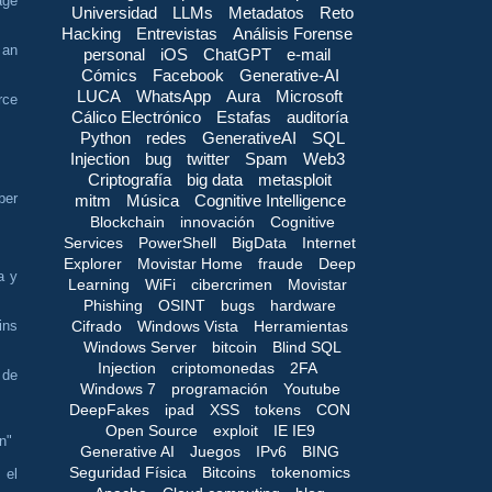
age
Universidad
LLMs
Metadatos
Reto
Hacking
Entrevistas
Análisis Forense
 an
personal
iOS
ChatGPT
e-mail
Cómics
Facebook
Generative-AI
LUCA
WhatsApp
Aura
Microsoft
rce
Cálico Electrónico
Estafas
auditoría
Python
redes
GenerativeAI
SQL
Injection
bug
twitter
Spam
Web3
Criptografía
big data
metasploit
ber
mitm
Música
Cognitive Intelligence
Blockchain
innovación
Cognitive
Services
PowerShell
BigData
Internet
Explorer
Movistar Home
fraude
Deep
a y
Learning
WiFi
cibercrimen
Movistar
Phishing
OSINT
bugs
hardware
Cifrado
Windows Vista
Herramientas
ins
Windows Server
bitcoin
Blind SQL
Injection
criptomonedas
2FA
 de
Windows 7
programación
Youtube
DeepFakes
ipad
XSS
tokens
CON
Open Source
exploit
IE IE9
n"
Generative AI
Juegos
IPv6
BING
Seguridad Física
Bitcoins
tokenomics
 el