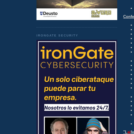
Confe
IRONGATE SECURITY
"L
ai
f