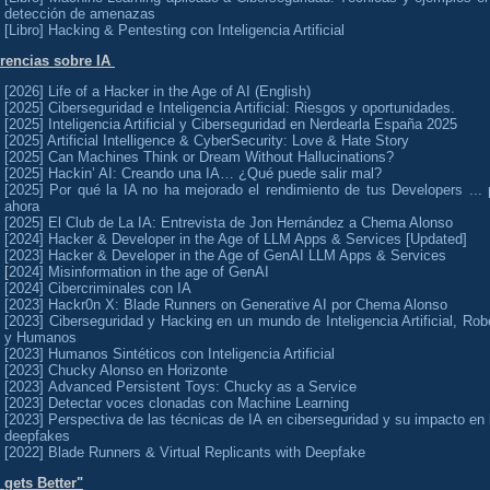
detección de amenazas
[Libro] Hacking & Pentesting con Inteligencia Art
ificial
rencias sobre IA
[2026] Life of a Hacker in the Age of AI (English)
[2025] Ciberseguridad e Inteligencia Artificial: Riesgos y oportunidades.
[2025] Inteligencia Artificial y Ciberseguridad en Nerdearla España 2025
[2025] Artificial Intelligence & CyberSecurity: Love & Hate Story
[2025] Can Machines Think or Dream Without Hallucinations?
[2025] Hackin’ AI: Creando una IA… ¿Qué puede salir mal?
[2025] Por qué la IA no ha mejorado el rendimiento de tus Developers ... 
ahora
[2025] El Club de La IA: Entrevista de Jon Hernández a Chema Alonso
[2024] Hacker & Developer in the Age of LLM Apps & Services [Updated]
[2023] Hacker & Developer in the Age of GenAI LLM Apps & Services
[
2024] Misinformation in the age of GenAI
[2024] Cibercriminales con IA
[2023] Hackr0n X: Blade Runners on Generative AI por Chema Alonso
[2023] Ciberseguridad y Hacking en un mundo de Inteligencia Artificial, Rob
y Humanos
[2023] Humanos Sintéticos con Inteligencia Artificial
[2023] Chucky Alonso en Horizonte
[2023] Advanced Persistent Toys: Chucky as a Service
[2023] Detectar voces clonadas con Machine Learning
[2023] Perspectiva de las técnicas de IA en ciberseguridad y su impacto en 
deepfakes
[2022] Blade Runners & Virtual Replicants with Deepfake
e gets Better"