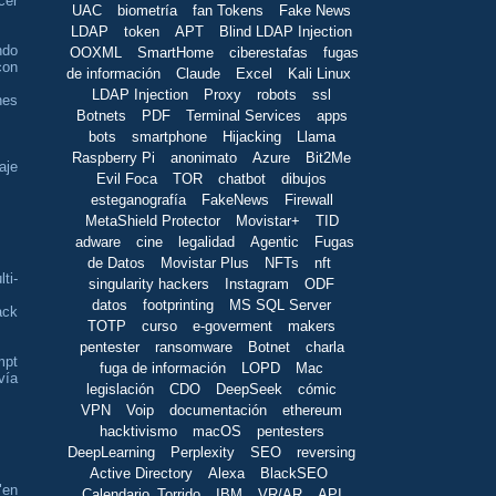
cer
UAC
biometría
fan Tokens
Fake News
LDAP
token
APT
Blind LDAP Injection
ndo
OOXML
SmartHome
ciberestafas
fugas
con
de información
Claude
Excel
Kali Linux
LDAP Injection
Proxy
robots
ssl
nes
Botnets
PDF
Terminal Services
apps
bots
smartphone
Hijacking
Llama
Raspberry Pi
anonimato
Azure
Bit2Me
aje
Evil Foca
TOR
chatbot
dibujos
esteganografía
FakeNews
Firewall
MetaShield Protector
Movistar+
TID
adware
cine
legalidad
Agentic
Fugas
de Datos
Movistar Plus
NFTs
nft
ti-
singularity hackers
Instagram
ODF
datos
footprinting
MS SQL Server
ack
TOTP
curso
e-goverment
makers
pentester
ransomware
Botnet
charla
mpt
fuga de información
LOPD
Mac
vía
legislación
CDO
DeepSeek
cómic
VPN
Voip
documentación
ethereum
hacktivismo
macOS
pentesters
DeepLearning
Perplexity
SEO
reversing
Active Directory
Alexa
BlackSEO
"en
Calendario_Torrido
IBM
VR/AR
API