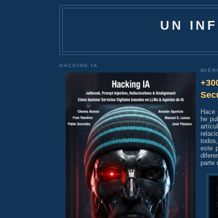
UN IN
HACKING IA
MIÉR
+300
Secu
Hace 
he pu
artíc
relac
todos
este 
difer
parte