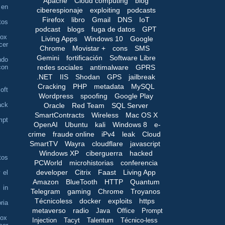
Apache
Cloud computing
blog
 en
ciberespionaje
exploiting
podcasts
Firefox
libro
Gmail
DNS
IoT
tos
podcast
blogs
fuga de datos
GPT
box
Living Apps
Windows 10
Google
cer
Chrome
Movistar +
cons
SMS
Gemini
fortificación
Software Libre
ndo
redes sociales
antimalware
GPRS
con
.NET
IIS
Shodan
GPS
jailbreak
Cracking
PHP
metadata
MySQL
oft
Wordpress
spoofing
Google Play
ack
Oracle
Red Team
SQL Server
SmartContracts
Wireless
Mac OS X
mpt
OpenAI
Ubuntu
kali
Windows 8
e-
crime
fraude online
iPv4
leak
Cloud
SmartTV
Wayra
cloudflare
javascript
Windows XP
ciberguerra
hacked
tos
PCWorld
microhistorias
conferencia
developer
Citrix
Faast
Living App
 el
Amazon
BlueTooth
HTTP
Quantum
 in
Telegram
gaming
Chrome
Troyanos
Técnicoless
docker
exploits
https
ria
metaverso
radio
Java
Office
Prompt
box
Injection
Tacyt
Talentum
Técnico-less