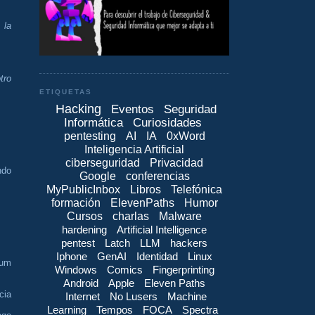
 la
tro
ETIQUETAS
Hacking
Eventos
Seguridad
Informática
Curiosidades
pentesting
AI
IA
0xWord
Inteligencia Artificial
ciberseguridad
Privacidad
ndo
Google
conferencias
MyPublicInbox
Libros
Telefónica
formación
ElevenPaths
Humor
Cursos
charlas
Malware
hardening
Artificial Intelligence
pentest
Latch
LLM
hackers
Iphone
GenAI
Identidad
Linux
ium
Windows
Comics
Fingerprinting
Android
Apple
Eleven Paths
cia
Internet
No Lusers
Machine
Learning
Tempos
FOCA
Spectra