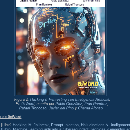
Figura 2:
Hacking & Pentesting con Inteligencia Artificial
.
En
0xWord
,
escrito por
Pablo González
,
Fran Ramírez
,
Rafael Troncoso
,
Javier del Pino
y
Chema Alonso
,
s de 0xWord
[Libro]
Hacking IA: Jailbreak, Prompt Injection, Hallucinations & Unalignmen
[Libro] Machine Learning aplicado a Ciberseguridad: Técnicas y ejemplos en