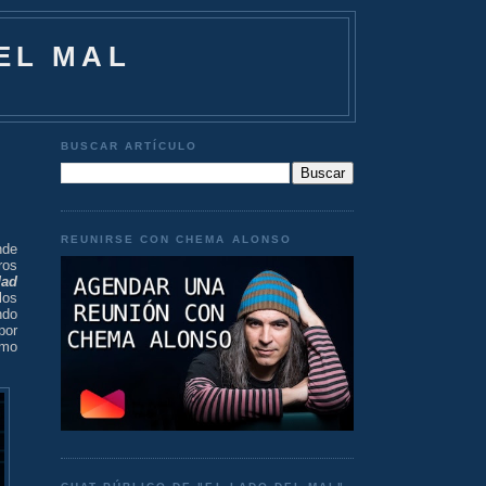
EL MAL
BUSCAR ARTÍCULO
REUNIRSE CON CHEMA ALONSO
nde
ros
dad
los
ndo
por
omo