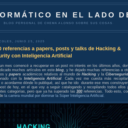
FORMÁTICO EN EL LADO D
BLOG PERSONAL DE CHEMA ALONSO SOBRE SUS COSAS.
COLES, JUNIO 25, 2025
 referencias a papers, posts y talks de Hacking &
rity con Inteligencia Artificial
un mes comencé a recuperar en un post mi interés en los últimos años, do
blicado muchos artículos en este
blog
, y he dejado muchas referencias a ot
ulos y
papers
académicos relativos al mundo de
Hacking
y la
Ciberseguri
ionado con la
Inteligencia Artificial
. Cada vez me cuesta más recopilar
, o acordarme dónde lo publiqué, así que he ido durante ese mes construye
post de hoy, en el que voy a seguir catalogando y recopilando todos ellos 
entes categorías, pero que ya ha superado las
300
referencias. Todo esto, c
 de
la carrera mundial por dominar la Súper Inteligencia Artificial
.