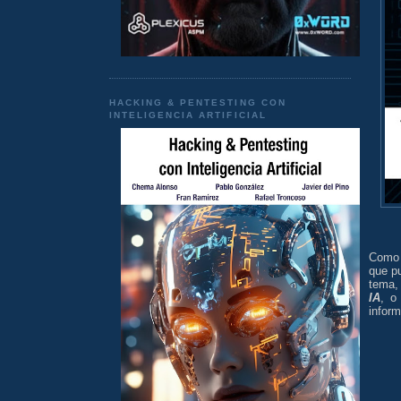
HACKING & PENTESTING CON
INTELIGENCIA ARTIFICIAL
Como o
que pu
tema,
IA
, o
inform