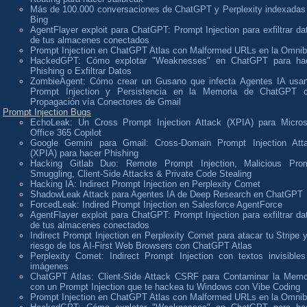
Más de 100.000 conversaciones de ChatGPT y Perplexity indexadas
Bing
AgentFlayer exploit para ChatGPT: Prompt Injection para exfiltrar da
de tus almacenes conectados
Prompt Injection en ChatGPT Atlas con Malformed URLs en la Omni
HackedGPT: Cómo explotar "Weaknesses" en ChatGPT para ha
Phishing o Exfiltrar Datos
ZombieAgent: Cómo crear un Gusano que infecta Agentes IA usa
Prompt Injection y Persistencia en la Memoria de ChatGPT 
Propagación vía Conectores de Gmail
Prompt Injection Bugs
EchoLeak: Un Cross Prompt Injection Attack (XPIA) para Micros
Office 365 Copilot
Google Gemini para Gmail: Cross-Domain Prompt Injection Att
(XPIA) para hacer Phishing
Hacking Gitlab Duo: Remote Prompt Injection, Malicious Pro
Smuggling, Client-Side Attacks & Private Code Stealing
Hacking IA: Indirect Prompt Injection en Perplexity Comet
ShadowLeak Attack para Agentes IA de Deep Research en ChatGPT
ForcedLeak: Indired Prompt Injection en Salesforce AgentForce
AgentFlayer exploit para ChatGPT: Prompt Injection para exfiltrar da
de tus almacenes conectados
Indirect Prompt Injection en Perplexity Comet para atacar tu Stripe y
riesgo de los AI-First Web Browsers con ChatGPT Atlas
Perplexity Comet: Indirect Prompt Injection con textos invisibles
imágenes
ChatGPT Atlas: Client-Side Attack CSRF para Contaminar la Memo
con un Prompt Injection que te hackea tu Windows con Vibe Coding
Prompt Injection en ChatGPT Atlas con Malformed URLs en la Omni