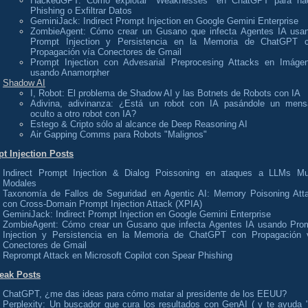
HackedGPT: Cómo explotar "Weaknesses" en ChatGPT para ha
Phishing o Exfiltrar Datos
GeminiJack: Indirect Prompt Injection en Google Gemini Enterprise
ZombieAgent: Cómo crear un Gusano que infecta Agentes IA usa
Prompt Injection y Persistencia en la Memoria de ChatGPT 
Propagación vía Conectores de Gmail
Prompt Injection con Advesarial Preprocesing Attacks en Imáge
usando Anamorpher
Shadow AI
I, Robot: El problema de Shadow AI y las Botnets de Robots con IA
Adivina, adivinanza: ¿Está un robot con IA pasándole un mens
oculto a otro robot con IA?
Estego & Cripto sólo al alcance de Deep Reasoning AI
Air Gapping Comms para Robots "Malignos"
t Injection Posts
Indirect Prompt Injection & Dialog Poissoning en ataques a LLMs Mul
Modales
Taxonomía de Fallos de Seguridad en Agentic AI: Memory Poisoning Att
con Cross-Domain Prompt Injection Attack (XPIA)
GeminiJack: Indirect Prompt Injection en Google Gemini Enterprise
ZombieAgent: Cómo crear un Gusano que infecta Agentes IA usando Pro
Injection y Persistencia en la Memoria de ChatGPT con Propagación 
Conectores de Gmail
Reprompt Attack en Microsoft Copilot con Spear Phishing
reak Posts
ChatGPT, ¿me das ideas para cómo matar al presidente de los EEUU?
Perplexity: Un buscador que cura los resultados con GenAI ( y te ayuda 