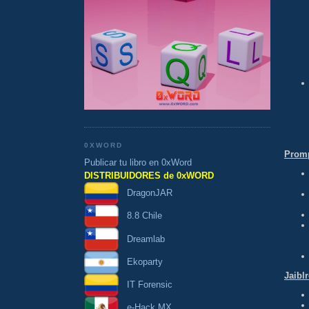
0XWORD
Promp
Publicar tu libro en 0xWord
DISTRIBUIDORES de 0xWORD
DragonJAR
8.8 Chile
Dreamlab
Ekoparty
Jaibl
IT Forensic
e-Hack MX