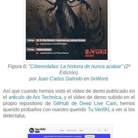
Figura 6: "
Ciberestafas: La historia de nunca acabar
"
(2ª
Edición).
por
Juan Carlos Galindo
en
0xWord
.
Así que cuando hemos visto el vídeo de demo publicado en
el
artículo de Ars Technica
, y el vídeo de demo subido en el
propio repositorio de
GitHub de Deep Live Cam
, hemos
querido probarlos con nuestro querido
Tu VerifAI
, a ver si los
detectaba.