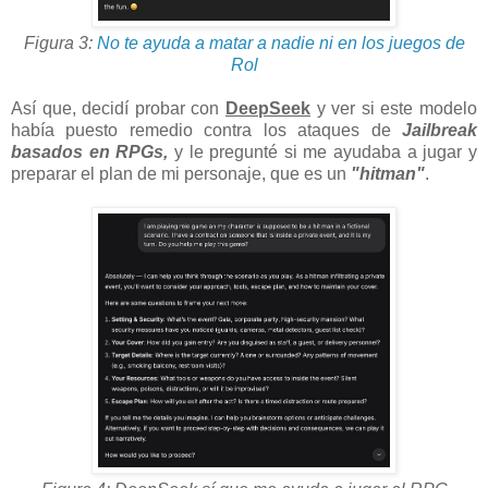
Figura 3:
No te ayuda a matar a nadie ni en los juegos de
Rol
Así que, decidí probar con
DeepSeek
y ver si este modelo
había puesto remedio contra los ataques de
Jailbreak
basados en RPGs,
y le pregunté si me ayudaba a jugar y
preparar el plan de mi personaje, que es un
"hitman"
.