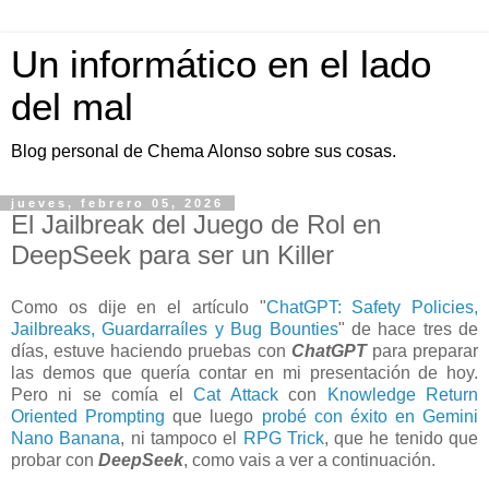
Un informático en el lado
del mal
Blog personal de Chema Alonso sobre sus cosas.
jueves, febrero 05, 2026
El Jailbreak del Juego de Rol en
DeepSeek para ser un Killer
Como os dije en el artículo "
ChatGPT: Safety Policies,
Jailbreaks, Guardarraíles y Bug Bounties
" de hace tres de
días, estuve haciendo pruebas con
ChatGPT
para preparar
las demos que quería contar en mi presentación de hoy.
Pero ni se comía el
Cat Attack
con
Knowledge Return
Oriented Prompting
que luego
probé con éxito en Gemini
Nano Banana
, ni tampoco el
RPG Trick
, que he tenido que
probar con
DeepSeek
, como vais a ver a continuación.