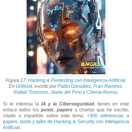
Figura 17:
Hacking & Pentesting con Inteligencia Artificial
.
En
0xWord
,
escrito por
Pablo González
,
Fran Ramírez
,
Rafael Troncoso
,
Javier del Pino
y
Chema Alonso
,
Si te interesa la
IA y la Ciberseguridad
, tienes en este
enlace todos los
posts
,
papers
y charlas que he escrito,
citado o impartido sobre este tema:
+300 referencias a
papers, posts y talks de Hacking & Security con Inteligencia
Artificial
.