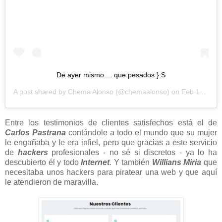
De ayer mismo.... que pesados }:S
A post shared by
Chema Alonso
(@chemaalonso) on
Feb 11, 2020 at 5:57am PST
Entre los testimonios de clientes satisfechos está el de
Carlos Pastrana
contándole a todo el mundo que su mujer
le engañaba y le era infiel, pero que gracias a este servicio
de
hackers
profesionales - no sé si discretos - ya lo ha
descubierto él y todo
Internet
. Y también
Willians Miria
que
necesitaba unos hackers para piratear una web y que aquí
le atendieron de maravilla.