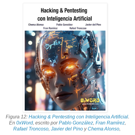
Figura 12:
Hacking & Pentesting con Inteligencia Artificial
.
En
0xWord
,
escrito por
Pablo González
,
Fran Ramírez
,
Rafael Troncoso
,
Javier del Pino
y
Chema Alonso
,