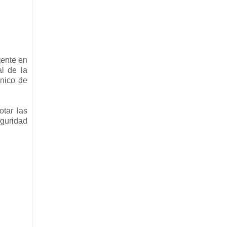
mente en
l de la
cnico de
otar las
eguridad