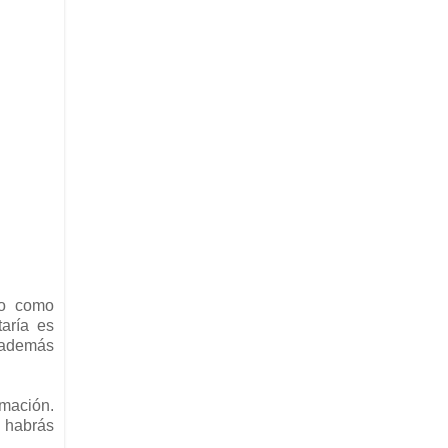
jo como
taría es
, además
rmación.
o habrás