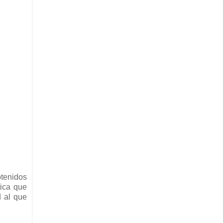
btenidos
tica que
d al que