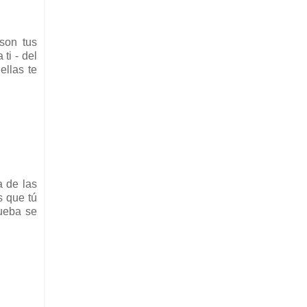
son tus
ti - del
ellas te
a de las
s que tú
ueba se