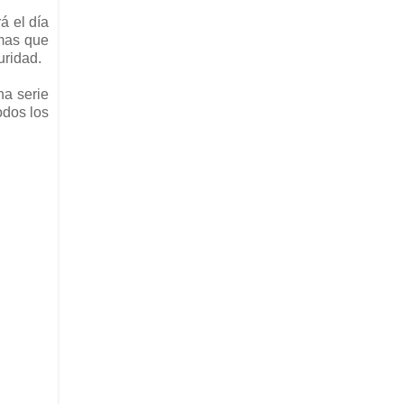
á el día
mas que
uridad.
na serie
todos los