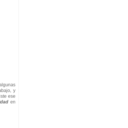
 algunas
abajo, y
iste ese
idad
en