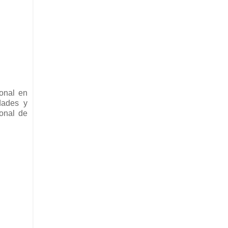
ional en
dades y
ional de