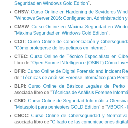
Seguridad en Windows Gold Edition
".
CHSW
:
Curso Online en Hardening de Sevidores Win
"
Windows Server 2016: Configuración, Administración 
CMSW
:
Curso Online en Máxima Seguridad en Wind
"
Máxima Seguridad en Windows Gold Edition
".
CCIT
:
Curso Online de Concienciación y Cibersegurid
"
Cómo protegerse de los peligros en Internet
".
CTEC
:
Curso Online de Técnico Especialista en Ciber
libro de "
Open Source INTelligence (OSINT) Cómo Invest
DFIR
:
Curso Online de Digital Forensic and Incident R
de "
Técnicas de Análisis Forense Informático para Perit
BLPI
:
Curso Online de Básicos Legales del Perito I
asociada libro de "
Técnicas de Análisis Forense Informát
CSIO
:
Curso Online de Seguridad Informática Ofensiva
"
Metasploit para pentesters GOLD Edition
" o "
VBOOK - E
CNCC
:
Curso Online de Ciberseguridad y Normativ
asociada libro de "
Cifrado de las comunicaciones digital