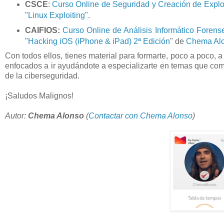
CSCE
:
Curso Online de Seguridad y Creación de Explo
"
Linux Exploiting
".
CAIFIOS:
Curso Online de Análisis Informático Forens
"
Hacking iOS (iPhone & iPad) 2ª Edición
" de
Chema Al
Con todos ellos, tienes material para formarte, poco a poco, 
enfocados a ir ayudándote a especializarte en temas que co
de la ciberseguridad.
¡Saludos Malignos!
Autor:
Chema Alonso
(
Contactar con Chema Alonso
)