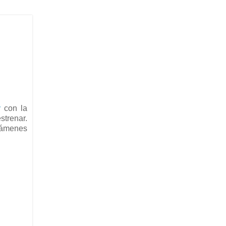
y
con la
strenar.
ámenes