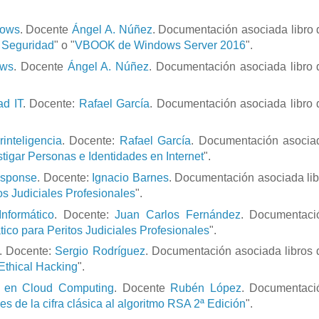
dows
. Docente
Ángel A. Núñez
. Documentación asociada libro 
y Seguridad
" o "
VBOOK de Windows Server 2016
".
ows
. Docente
Ángel A. Núñez
. Documentación asociada libro 
ad IT
. Docente:
Rafael García
. Documentación asociada libro 
inteligencia
. Docente:
Rafael García
. Documentación asocia
igar Personas e Identidades en Internet
".
esponse
. Docente:
Ignacio Barnes
. Documentación asociada lib
os Judiciales Profesionales
".
nformático
. Docente:
Juan Carlos Fernández
. Documentaci
ico para Peritos Judiciales Profesionales
".
. Docente:
Sergio Rodríguez
. Documentación asociada libros 
thical Hacking
".
a en Cloud Computing
. Docente
Rubén López
. Documentaci
es de la cifra clásica al algoritmo RSA 2ª Edición
".