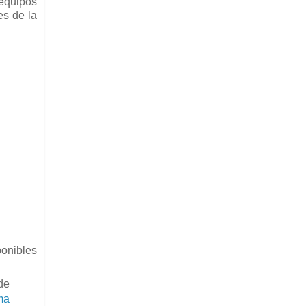
 equipos
es de la
ponibles
de
ma