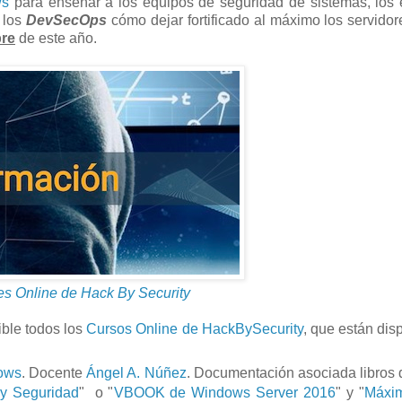
ws
para enseñar a los equipos de seguridad de sistemas, los
n los
DevSecOps
cómo dejar fortificado al máximo los servidor
bre
de este año.
s Online de Hack By Security
ible todos los
Cursos Online de HackBySecurity
, que están dis
dows
. Docente
Ángel A. Núñez
. Documentación asociada libros 
 y Seguridad
" o "
VBOOK de Windows Server 2016
" y "
Máxi