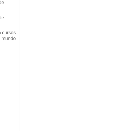
de
de
n cursos
te mundo