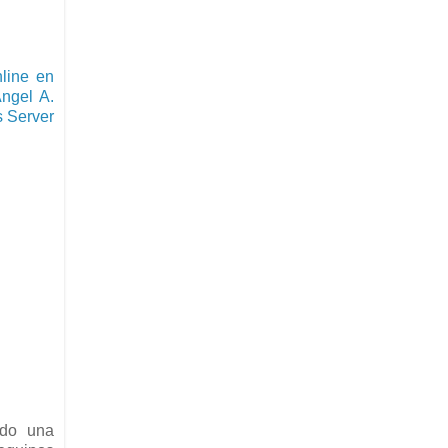
line en
ngel A.
 Server
ado una