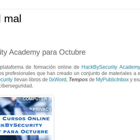
l mal
ity Academy para Octubre
plataforma de formación online de
HackBySecurity Academ
os profesionales que han creado un conjunto de materiales a e
urity
llevan libros de
0xWord
,
Tempos
de
MyPublicInbox
y ex
ciberseguridad.