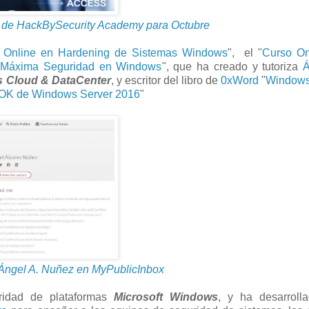
 de HackBySecurity Academy para Octubre
 Online en Hardening de Sistemas Windows
", el "
Curso On
 Máxima Seguridad en Windows
", que ha creado y tutoriza
Á
s Cloud & DataCenter
, y escritor del libro de
0xWord
"
Windows
K de Windows Server 2016
"
 Ángel A. Nuñez en MyPublicInbox
ridad de plataformas
Microsoft Windows
, y ha desarroll