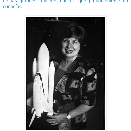
de las grandes "mujeres hacker" que probablemente no
conocías
.