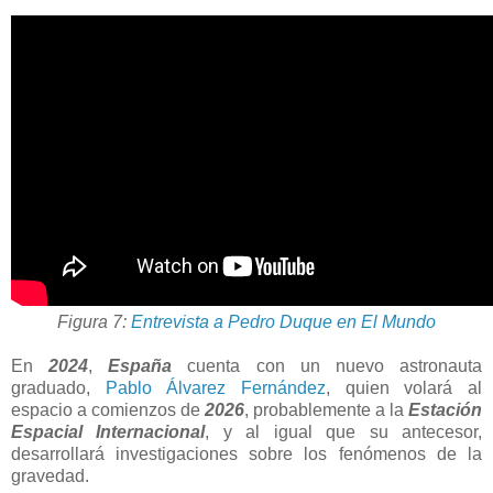
Figura 7:
Entrevista a Pedro Duque en El Mundo
En
2024
,
España
cuenta con un nuevo astronauta
graduado,
Pablo Álvarez Fernández
, quien volará al
espacio a comienzos de
2026
, probablemente a la
Estación
Espacial Internacional
, y al igual que su antecesor,
desarrollará investigaciones sobre los fenómenos de la
gravedad.