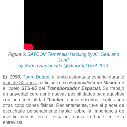
Figura 6:
SATCOM Terminals: Hacking by Air, Sea, and
Land
by Ruben Santamarta @ Blackhat USA 2014
En
1998
,
Pedro Duque
, el
único astronauta español durante
más de 30 años
, participó como
Especialista de Misión
en
el vuelo
STS-95
del
Transbordador Espacial
. Su trabajo
en gravedad cero abrió nuevas posibilidades para aquellos
con una mentalidad “
hacker
” como nosotros, explorando
otras condiciones físicas. Recientemente, tuve el placer de
escucharle personalmente hablar sobre la importancia de
invertir medios en el espacio, como lo hace en esta
entrevista.