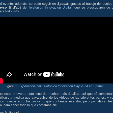
el evento, además, se pudo seguir en
Spatial
, gracias al trabajo del equipo
verso & Web3
de
Telefónica Innovación Digital
, que se preocuparon de 
era todo listo.
Figura 8:
Experiencia del Telefónica Innovation Day 2024 en Spatial
upuesto, el evento está lleno de muchos más detalles, así que iré completa
rtículo a medida que vaya subiendo los vídeos de las diferentes partes, y v
ndo nuevos artículos sobre lo que contamos ese día, pero por ahora, tie
al para saber todo lo que contamos allí.
dos Malignos!