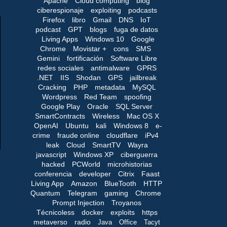
Apache
Cloud computing
blog
ciberespionaje
exploiting
podcasts
Firefox
libro
Gmail
DNS
IoT
podcast
GPT
blogs
fuga de datos
Living Apps
Windows 10
Google
Chrome
Movistar +
cons
SMS
Gemini
fortificación
Software Libre
redes sociales
antimalware
GPRS
.NET
IIS
Shodan
GPS
jailbreak
Cracking
PHP
metadata
MySQL
Wordpress
Red Team
spoofing
Google Play
Oracle
SQL Server
SmartContracts
Wireless
Mac OS X
OpenAI
Ubuntu
kali
Windows 8
e-
crime
fraude online
cloudflare
iPv4
leak
Cloud
SmartTV
Wayra
javascript
Windows XP
ciberguerra
hacked
PCWorld
microhistorias
conferencia
developer
Citrix
Faast
Living App
Amazon
BlueTooth
HTTP
Quantum
Telegram
gaming
Chrome
Prompt Injection
Troyanos
Técnicoless
docker
exploits
https
metaverso
radio
Java
Office
Tacyt