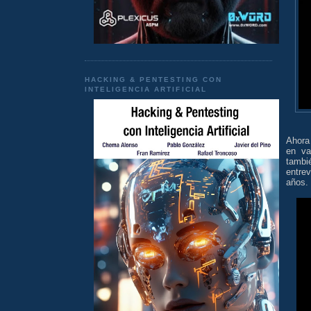
HACKING & PENTESTING CON
INTELIGENCIA ARTIFICIAL
Ahora
en va
tamb
entrev
años.