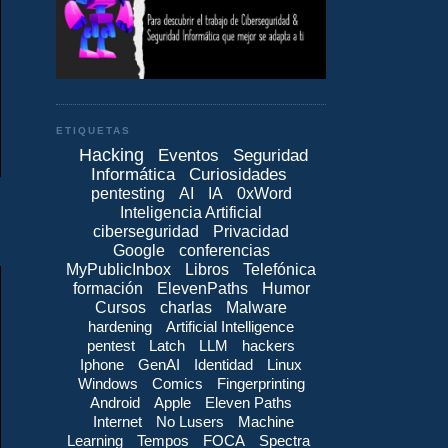
ETIQUETAS
Hacking
Eventos
Seguridad
Informática
Curiosidades
pentesting
AI
IA
0xWord
Inteligencia Artificial
ciberseguridad
Privacidad
Google
conferencias
MyPublicInbox
Libros
Telefónica
formación
ElevenPaths
Humor
Cursos
charlas
Malware
hardening
Artificial Intelligence
pentest
Latch
LLM
hackers
Iphone
GenAI
Identidad
Linux
Windows
Comics
Fingerprinting
Android
Apple
Eleven Paths
Internet
No Lusers
Machine
Learning
Tempos
FOCA
Spectra