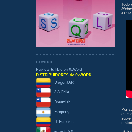
Todo 
Meta
estuvi
0XWORD
Publicar tu libro en 0xWord
DISTRIBUIDORES de 0xWORD
DragonJAR
8.8 Chile
Dreamlab
Por s
Ekoparty
este a
subie
IT Forensic
materi
e-Hack MX
¡Salu