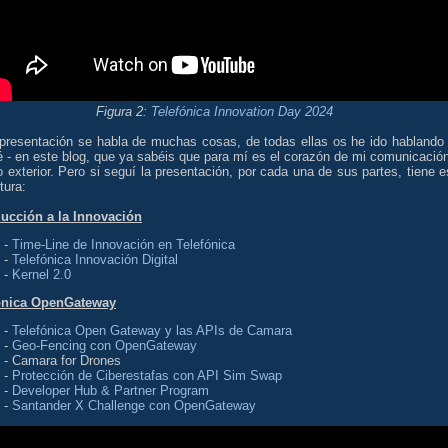
Figura 2:
Telefónica Innovation Day 2024
 presentación se habla de muchas cosas, de todas ellas os he ido hablando 
é - en este blog, que ya sabéis que para mí es el corazón de mi comunicación
exterior. Pero si seguí la presentación, por cada una de sus partes, tiene e
tura:
ducción a la Innovación
-
Time-Line de Innovación en Telefónica
-
Telefónica Innovación Digital
-
Kernel 2.0
ónica OpenGateway
-
Telefónica Open Gateway y las APIs de Camara
-
Geo-Fencing con OpenGateway
- Camara for Drones
-
Protección de Ciberestafas con API Sim Swap
-
Developer Hub & Partner Program
-
Santander X Challenge con OpenGateway