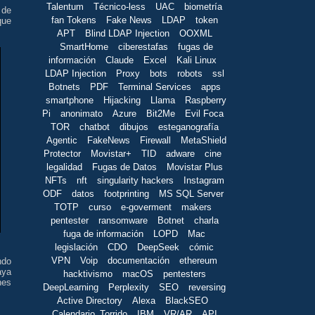
Talentum
Técnico-less
UAC
biometría
 de
fan Tokens
Fake News
LDAP
token
que
APT
Blind LDAP Injection
OOXML
SmartHome
ciberestafas
fugas de
información
Claude
Excel
Kali Linux
LDAP Injection
Proxy
bots
robots
ssl
Botnets
PDF
Terminal Services
apps
smartphone
Hijacking
Llama
Raspberry
Pi
anonimato
Azure
Bit2Me
Evil Foca
TOR
chatbot
dibujos
esteganografía
Agentic
FakeNews
Firewall
MetaShield
Protector
Movistar+
TID
adware
cine
legalidad
Fugas de Datos
Movistar Plus
NFTs
nft
singularity hackers
Instagram
ODF
datos
footprinting
MS SQL Server
TOTP
curso
e-goverment
makers
pentester
ransomware
Botnet
charla
fuga de información
LOPD
Mac
legislación
CDO
DeepSeek
cómic
VPN
Voip
documentación
ethereum
ndo
aya
hacktivismo
macOS
pentesters
nes
DeepLearning
Perplexity
SEO
reversing
Active Directory
Alexa
BlackSEO
Calendario_Torrido
IBM
VR/AR
API