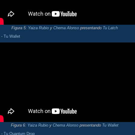
Figura 5:
Yaiza Rubio
y
Chema Alonso
presentando
Tu Latch
-
Tu Wallet
Figura 6:
Yaiza Rubio
y
Chema Alonso
presentando
Tu Wallet
-
Tu Quantum Drop