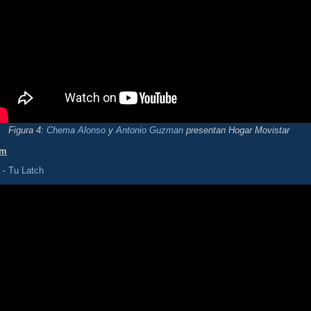
Figura 4:
Chema Alonso
y
Antonio Guzman
presentan Hogar Movistar
om
-
Tu Latch