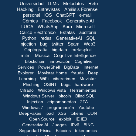
Universidad
LLMs
Metadatos
Reto
Hacking
Entrevistas
Análisis Forense
personal
iOS
ChatGPT
e-mail
Cómics
Facebook
Generative-AI
LUCA
WhatsApp
Aura
Microsoft
Cálico Electrónico
Estafas
auditoría
Python
redes
GenerativeAI
SQL
Injection
bug
twitter
Spam
Web3
Criptografía
big data
metasploit
mitm
Música
Cognitive Intelligence
Blockchain
innovación
Cognitive
Services
PowerShell
BigData
Internet
Explorer
Movistar Home
fraude
Deep
Learning
WiFi
cibercrimen
Movistar
Phishing
OSINT
bugs
hardware
Cifrado
Windows Vista
Herramientas
Windows Server
bitcoin
Blind SQL
Injection
criptomonedas
2FA
Windows 7
programación
Youtube
DeepFakes
ipad
XSS
tokens
CON
Open Source
exploit
IE IE9
Generative AI
Juegos
IPv6
BING
Seguridad Física
Bitcoins
tokenomics