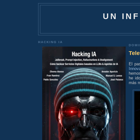
UN IN
HACKING IA
DOMI
Tele
El pa
Innov
hemos
he id
más n