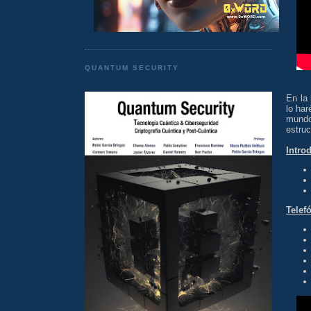
QUANTUM SECURITY
En la
lo har
mundo 
estruc
Intro
Telef