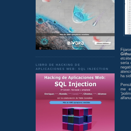
Fijar
Githu
etcéte
sería 
LIBRO DE HACKING DE
negat
APLICACIONES WEB: SQL INJECTION
atenc
ha si
Pensán
me en
“polim
alfan