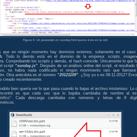
Figura 6: Un javascript en sunday.html queno esta en la cdn
os que en ningún momento hay dominios externos, solamente en el caso
b
. Todo lo demás está en el dominio de la empresa: scripts, imagen
ra. Comprobando los scripts y demás, el hash coincide. Únicamente lo que fa
el script
“sunday.js”
. Después de un análisis online del script, el resultado 
ivo, no había nada codificado ni ningún movimiento raro que llamase
ión. Otra anécdota es el número
“20121109”
. ¿Soy yo o es 09-11-2012? Enc
do creado recientemente.
dolo bien quería ver lo que pasa cuando te bajas el archivo misterioso. Lo 
contré es que cada vez que lo bajaba cambiaba de nombre al est
órfico”
. Cada descarga cambiaba con números y letras de 8 dígi
uméricos.