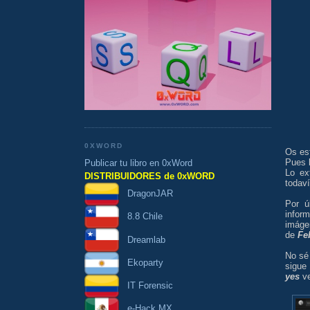
0XWORD
Os es
Pues 
Publicar tu libro en 0xWord
Lo ex
DISTRIBUIDORES de 0xWORD
todav
DragonJAR
Por ú
infor
8.8 Chile
imáge
de
Fe
Dreamlab
No sé
Ekoparty
sigue
yes
v
IT Forensic
e-Hack MX