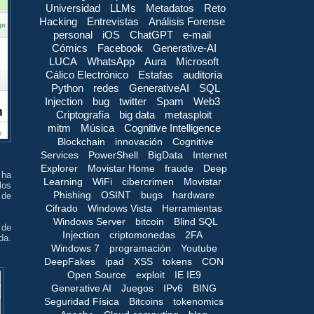
Universidad
LLMs
Metadatos
Reto
Hacking
Entrevistas
Análisis Forense
personal
iOS
ChatGPT
e-mail
Cómics
Facebook
Generative-AI
LUCA
WhatsApp
Aura
Microsoft
Cálico Electrónico
Estafas
auditoría
Python
redes
GenerativeAI
SQL
Injection
bug
twitter
Spam
Web3
Criptografía
big data
metasploit
mitm
Música
Cognitive Intelligence
Blockchain
innovación
Cognitive
Services
PowerShell
BigData
Internet
Explorer
Movistar Home
fraude
Deep
 ha
Learning
WiFi
cibercrimen
Movistar
los
Phishing
OSINT
bugs
hardware
 de
Cifrado
Windows Vista
Herramientas
Windows Server
bitcoin
Blind SQL
 de
Injection
criptomonedas
2FA
da.
Windows 7
programación
Youtube
DeepFakes
ipad
XSS
tokens
CON
Open Source
exploit
IE IE9
Generative AI
Juegos
IPv6
BING
Seguridad Física
Bitcoins
tokenomics