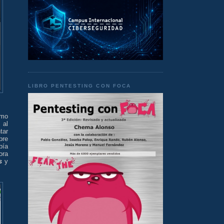
LIBRO PENTESTING CON FOCA
omo
, al
tar
pre
bía
ora
s
y