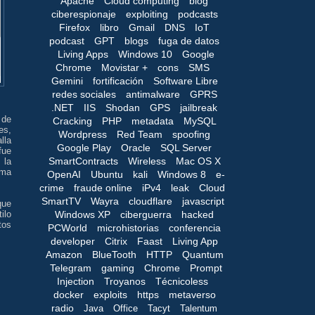
Apache
Cloud computing
blog
ciberespionaje
exploiting
podcasts
Firefox
libro
Gmail
DNS
IoT
podcast
GPT
blogs
fuga de datos
Living Apps
Windows 10
Google
Chrome
Movistar +
cons
SMS
Gemini
fortificación
Software Libre
redes sociales
antimalware
GPRS
.NET
IIS
Shodan
GPS
jailbreak
 de
Cracking
PHP
metadata
MySQL
es,
Wordpress
Red Team
spoofing
lla
Google Play
Oracle
SQL Server
fue
SmartContracts
Wireless
Mac OS X
 la
ima
OpenAI
Ubuntu
kali
Windows 8
e-
crime
fraude online
iPv4
leak
Cloud
SmartTV
Wayra
cloudflare
javascript
que
Windows XP
ciberguerra
hacked
ilo
tos
PCWorld
microhistorias
conferencia
developer
Citrix
Faast
Living App
Amazon
BlueTooth
HTTP
Quantum
Telegram
gaming
Chrome
Prompt
Injection
Troyanos
Técnicoless
docker
exploits
https
metaverso
radio
Java
Office
Tacyt
Talentum