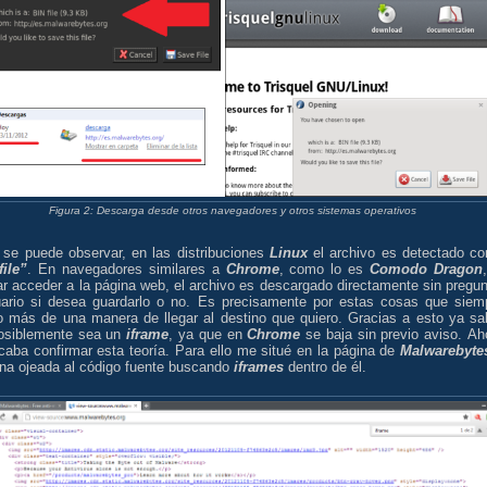
Figura 2: Descarga desde otros navegadores y otros sistemas operativos
se puede observar, en las distribuciones
Linux
el archivo es detectado c
file”
. En navegadores similares a
Chrome
, como lo es
Comodo Dragon
ar acceder a la página web, el archivo es descargado directamente sin pregun
uario si desea guardarlo o no. Es precisamente por estas cosas que siem
o más de una manera de llegar al destino que quiero. Gracias a esto ya sa
osiblemente sea un
iframe
, ya que en
Chrome
se baja sin previo aviso. Ah
caba confirmar esta teoría. Para ello me situé en la página de
Malwarebyte
una ojeada al código fuente buscando
iframes
dentro de él.