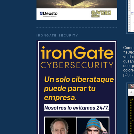
IRONGATE SECURITY
Como 
“sund
verda
gusan
que p
colore
págin