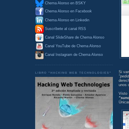
Chema Alonso en BSKY
Chema Alonso en Facebook
Chema Alonso en Linkedin
Suscríbete al canal RSS
Canal SlideShare de Chema Alonso
Canal YouTube de Chema Alonso
Canal Instagram de Chema Alonso
Si va
LIBRO "HACKING WEB TECHNOLOGIES"
"pedi
derec
unos 
Visto
“sund
Única