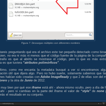
Figura 7: Descargas múltiples con diferentes nombres
tareis preguntando qué era el archivo este tan pequeño detectado como binar
bien, no era ni más ni menos que el código fuente de la página de la compañ
traño es que al abrirlo se mostrase el código, pero lo que es más extr
ía es que tuviera
“atributos polimórficos”
.
ltimo, como me encanta la metadata busqué a ver si encontramos alg
mación útil que dijera algo. Pero no hubo suerte, solamente sabemos que la
nes habían sido creadas con
Adobe ImageReady
y que 2 de ellas son del 
brero
y la otra de
Junio
de 2012.
 muy bien por qué ese
iframe
está ahí - ahora mismo oculto, pero a día de 
 ahí - pero si cambias en la parte del iframe el valor de
“style”
de
none
erás el resultado en su conjunto.