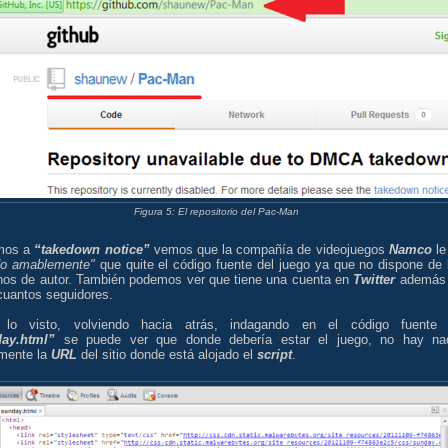
Figura 5: El repositorio del Pac-Man
mos a
“takedown notice”
vemos que la compañía de videojuegos
Namco
le
do amablemente"
que quite el código fuente del juego ya que no dispone de 
hos de autor. También podemos ver que tiene una cuenta en
Twitter
además
cuantos seguidores.
 lo visto, volviendo hacia atrás, indagando en el código fuente
ay.html”
se puede ver que donde debería estar el juego, no hay na
mente la
URL
del sitio donde está alojado el
script
.