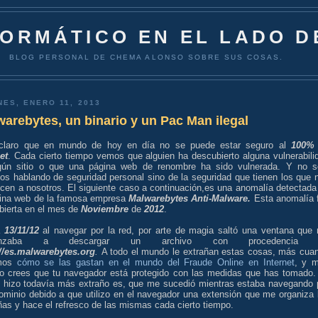
FORMÁTICO EN EL LADO D
BLOG PERSONAL DE CHEMA ALONSO SOBRE SUS COSAS.
NES, ENERO 11, 2013
arebytes, un binario y un Pac Man ilegal
claro que en mundo de hoy en día no se puede estar seguro al
100%
et
. Cada cierto tiempo vemos que alguien ha descubierto alguna vulnerabili
gún sitio o que una página web de renombre ha sido vulnerada. Y no s
os hablando de seguridad personal sino de la seguridad que tienen los que 
ecen a nosotros. El siguiente caso a continuación,es una anomalía detectada
gina web de la famosa empresa
Malwarebytes Anti-Malware.
Esta anomalía 
bierta en el mes de
Noviembre
de
2012
.
a
13/11/12
al navegar por la red, por arte de magia saltó una ventana que
enzaba a descargar un archivo con procedencia 
//es.malwarebytes.org
.
A todo el mundo le extrañan estas cosas, más cua
mos
cómo se las gastan en el mundo del Fraude Online en Internet
, y 
o crees que tu navegador está protegido con las medidas que has tomado.
o hizo todavía más extraño es, que me sucedió mientras estaba navegando 
dominio debido a que utilizo en el navegador una extensión que me organiza 
as y hace el refresco de las mismas cada cierto tiempo.