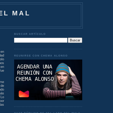
EL MAL
BUSCAR ARTÍCULO
en
dad
REUNIRSE CON CHEMA ALONSO
olo
nos
 en
fue
 me
de
ndo
más
 Lo
por
las