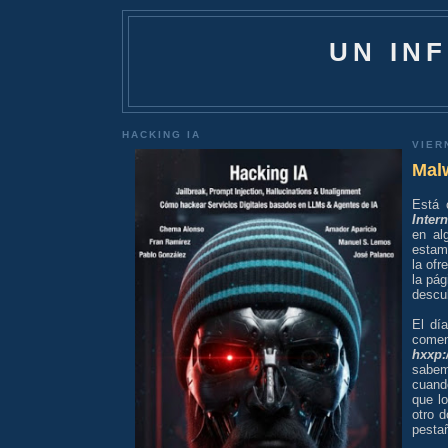
UN IN
HACKING IA
VIER
Malw
Está 
Intern
en al
estam
la ofr
la pá
descu
El dí
com
hxxp:
sabe
cuand
que l
otro 
pestañ