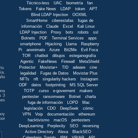
Técnico-less
UAC
biometría
fan
Tokens
Fake News
LDAP
token
APT
Blind LDAP Injection
OOXML
SmartHome
ciberestafas
fugas de
información
Claude
Excel
Kali Linux
LDAP Injection
Proxy
bots
robots
ssl
Botnets
PDF
Terminal Services
apps
smartphone
Hijacking
Llama
Raspberry
Pi
anonimato
Azure
Bit2Me
Evil Foca
TOR
chatbot
dibujos
esteganografía
Agentic
FakeNews
Firewall
MetaShield
Protector
Movistar+
TID
adware
cine
io.
ía.
legalidad
Fugas de Datos
Movistar Plus
año
NFTs
nft
singularity hackers
Instagram
ODF
datos
footprinting
MS SQL Server
TOTP
curso
e-goverment
makers
una
s 3
pentester
ransomware
Botnet
charla
mes
fuga de información
LOPD
Mac
legislación
CDO
DeepSeek
cómic
hoy
VPN
Voip
documentación
ethereum
por
hacktivismo
macOS
pentesters
DeepLearning
Perplexity
SEO
reversing
Active Directory
Alexa
BlackSEO
Calendario_Torrido
IBM
VR/AR
API