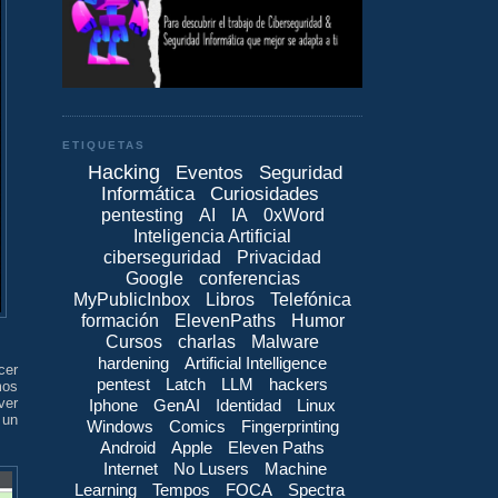
ETIQUETAS
Hacking
Eventos
Seguridad
Informática
Curiosidades
pentesting
AI
IA
0xWord
Inteligencia Artificial
ciberseguridad
Privacidad
Google
conferencias
MyPublicInbox
Libros
Telefónica
formación
ElevenPaths
Humor
Cursos
charlas
Malware
hardening
Artificial Intelligence
cer
pentest
Latch
LLM
hackers
mos
 ver
Iphone
GenAI
Identidad
Linux
 un
Windows
Comics
Fingerprinting
Android
Apple
Eleven Paths
Internet
No Lusers
Machine
Learning
Tempos
FOCA
Spectra