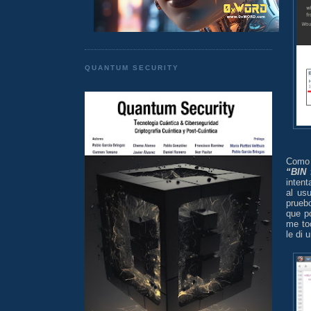
QUANTUM SECURITY
Como 
“BIN 
intent
al us
prueb
que p
me to
le di 