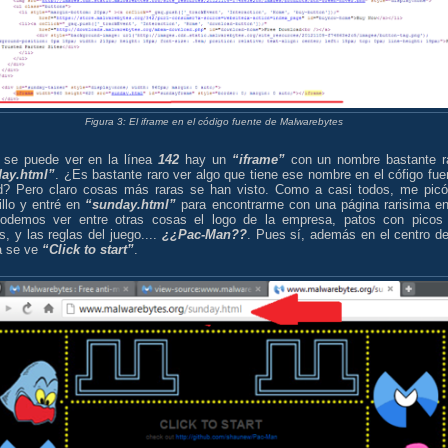
Figura 3: El iframe en el código fuente de Malwarebytes
se puede ver en la línea
142
hay un
“iframe”
con un nombre bastante r
ay.html”
. ¿Es bastante raro ver algo que tiene ese nombre en el cófigo fue
d? Pero claro cosas más raras se han visto. Como a casi todos, me picó
illo y entré en
“sunday.html”
para encontrarme con una página rarisima en
odemos ver entre otras cosas el logo de la empresa, patos con picos
s, y las reglas del juego....
¿¿Pac-Man??
. Pues sí, además en el centro de
a se ve
“Click to start”
.