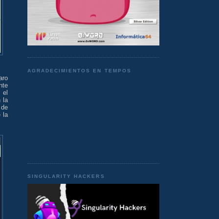
AGRADECIMIENTOS EN TEMPOS
aro
nte
 el
 la
 de
 la
SINGULARITY HACKERS