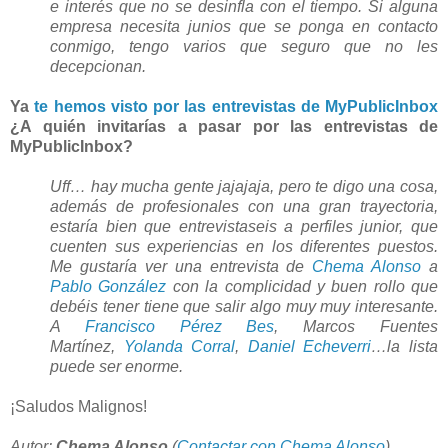
e interés que no se desinfla con el tiempo. Si alguna
empresa necesita junios que se ponga en contacto
conmigo, tengo varios que seguro que no les
decepcionan.
Ya
te hemos visto por las entrevistas de MyPublicInbox
¿A quién invitarías a pasar por las entrevistas de
MyPublicInbox?
Uff… hay mucha gente jajajaja, pero te digo una cosa,
además de profesionales con una gran trayectoria,
estaría bien que entrevistaseis a perfiles junior, que
cuenten sus experiencias en los diferentes puestos.
Me gustaría ver una entrevista de
Chema Alonso
a
Pablo González
con la complicidad y buen rollo que
debéis tener tiene que salir algo muy muy interesante.
A
Francisco Pérez Bes
, Marcos Fuentes
Martínez,
Yolanda Corral
,
Daniel Echeverri
…la lista
puede ser enorme.
¡Saludos Malignos!
Autor:
Chema Alonso
(
Contactar con Chema Alonso
)