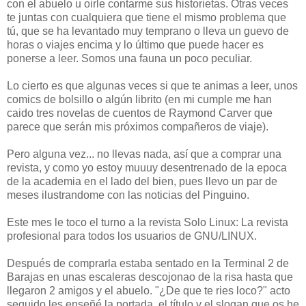
con el abuelo u oirle contarme sus historietas. Otras veces
te juntas con cualquiera que tiene el mismo problema que
tú, que se ha levantado muy temprano o lleva un guevo de
horas o viajes encima y lo último que puede hacer es
ponerse a leer. Somos una fauna un poco peculiar.
Lo cierto es que algunas veces si que te animas a leer, unos
comics de bolsillo o algún librito (en mi cumple me han
caido tres novelas de cuentos de Raymond Carver que
parece que serán mis próximos compañeros de viaje).
Pero alguna vez... no llevas nada, así que a comprar una
revista, y como yo estoy muuuy desentrenado de la epoca
de la academia en el lado del bien, pues llevo un par de
meses ilustrandome con las noticias del Pinguino.
Este mes le toco el turno a la revista Solo Linux: La revista
profesional para todos los usuarios de GNU/LINUX.
Después de comprarla estaba sentado en la Terminal 2 de
Barajas en unas escaleras descojonao de la risa hasta que
llegaron 2 amigos y el abuelo. "¿De que te ries loco?" acto
seguido les enseñé la portada, el título y el slogan que os he