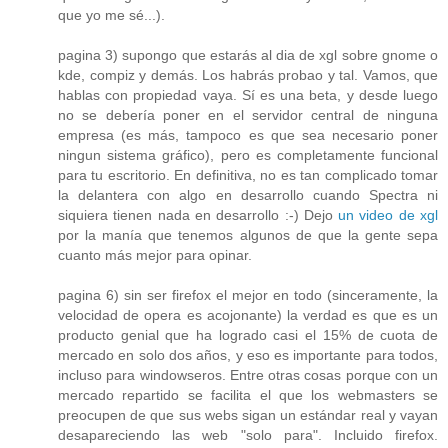
que yo me sé...).
pagina 3) supongo que estarás al dia de xgl sobre gnome o
kde, compiz y demás. Los habrás probao y tal. Vamos, que
hablas con propiedad vaya. Sí es una beta, y desde luego
no se debería poner en el servidor central de ninguna
empresa (es más, tampoco es que sea necesario poner
ningun sistema gráfico), pero es completamente funcional
para tu escritorio. En definitiva, no es tan complicado tomar
la delantera con algo en desarrollo cuando Spectra ni
siquiera tienen nada en desarrollo :-) Dejo
un video de xgl
por la manía que tenemos algunos de que la gente sepa
cuanto más mejor para opinar.
pagina 6) sin ser firefox el mejor en todo (sinceramente, la
velocidad de opera es acojonante) la verdad es que es un
producto genial que ha logrado casi el 15% de cuota de
mercado en solo dos años, y eso es importante para todos,
incluso para windowseros. Entre otras cosas porque con un
mercado repartido se facilita el que los webmasters se
preocupen de que sus webs sigan un estándar real y vayan
desapareciendo las web "solo para". Incluido firefox.