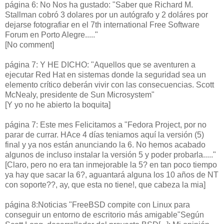
página 6: No Nos ha gustado: "Saber que Richard M.
Stallman cobró 3 dolares por un autógrafo y 2 doláres por
dejarse fotografiar en el 7th international Free Software
Forum en Porto Alegre....."
[No comment]
página 7: Y HE DICHO: "Aquellos que se aventuren a
ejecutar Red Hat en sistemas donde la seguridad sea un
elemento crítico deberán vivir con las consecuencias. Scott
McNealy, presidente de Sun Microsystem"
[Y yo no he abierto la boquita]
página 7: Este mes Felicitamos a "Fedora Project, por no
parar de currar. HAce 4 días teniamos aquí la versión (5)
final y ya nos están anunciando la 6. No hemos acabado
algunos de incluso instalar la versión 5 y poder probarla....."
[Claro, pero no era tan inmejorable la 5? en tan poco tiempo
ya hay que sacar la 6?, aguantará alguna los 10 años de NT
con soporte??, ay, que esta no tiene!, que cabeza la mia]
página 8:Noticias "FreeBSD compite con Linux para
conseguir un entorno de escritorio más amigable"Según