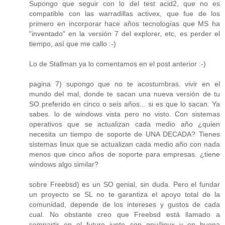
Supongo que seguir con lo del test acid2, que no es
compatible con las warradillas activex, que fue de los
primero en incorporar hace años tecnologías que MS ha
"inventado" en la versión 7 del explorer, etc, es perder el
tiempo, así que me callo :-)
Lo de Stallman ya lo comentamos en el post anterior :-)
pagina 7) supongo que no te acostumbras. vivir en el
mundo del mal, donde te sacan una nueva versión de tu
SO preferido en cinco o seis años... si es que lo sacan. Ya
sabes. lo de windows vista pero no visto. Con sistemas
operativos que se actualizan cada medio año ¿quien
necesita un tiempo de soporte de UNA DECADA? Tienes
sistemas linux que se actualizan cada medio año con nada
menos que cinco años de soporte para empresas. ¿tiene
windows algo similar?
sobre Freebsd) es un SO genial, sin duda. Pero el fundar
un proyecto se SL no te garantiza el apoyo total de la
comunidad, depende de los intereses y gustos de cada
cual. No obstante creo que Freebsd está llamado a
compartir en el futuro junto con gnu/linux y en buena