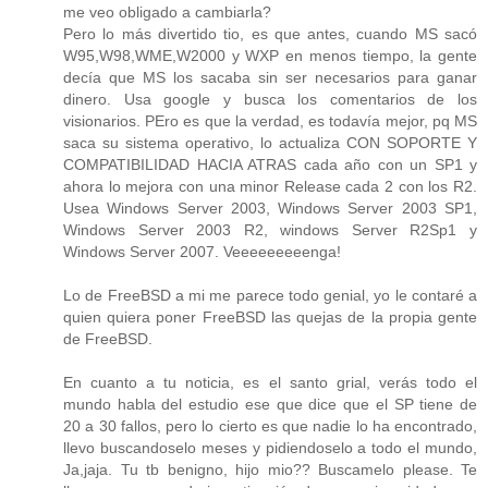
me veo obligado a cambiarla?
Pero lo más divertido tio, es que antes, cuando MS sacó
W95,W98,WME,W2000 y WXP en menos tiempo, la gente
decía que MS los sacaba sin ser necesarios para ganar
dinero. Usa google y busca los comentarios de los
visionarios. PEro es que la verdad, es todavía mejor, pq MS
saca su sistema operativo, lo actualiza CON SOPORTE Y
COMPATIBILIDAD HACIA ATRAS cada año con un SP1 y
ahora lo mejora con una minor Release cada 2 con los R2.
Usea Windows Server 2003, Windows Server 2003 SP1,
Windows Server 2003 R2, windows Server R2Sp1 y
Windows Server 2007. Veeeeeeeeenga!
Lo de FreeBSD a mi me parece todo genial, yo le contaré a
quien quiera poner FreeBSD las quejas de la propia gente
de FreeBSD.
En cuanto a tu noticia, es el santo grial, verás todo el
mundo habla del estudio ese que dice que el SP tiene de
20 a 30 fallos, pero lo cierto es que nadie lo ha encontrado,
llevo buscandoselo meses y pidiendoselo a todo el mundo,
Ja,jaja. Tu tb benigno, hijo mio?? Buscamelo please. Te