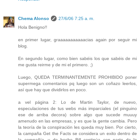
Chema Alonso
27/6/06 7:25 a. m.
Hola Benigno!!
en primer lugar, graaaaaaaaaaacias again por seguir mi
blog.
En segundo lugar, como bien sabéis los que sabéis de mi
me gusta reirme y de mi el primero. ;)
Luego, QUEDA TERMINANTEMENTE PROHIBIDO poner
supermega comentarios pq luego son un coñazo leerlos,
así que hay que dividirlos en poco.
a vel página 2: Lo de Martin Taylor, de nuevo,
especulaciones de tus webs más imparciales (el pinguino
ese de arriba decora) sobre algo que sucede muuuy
amenudo en las empresas, y es que la gente cambia. Pero
la teoría de la conspiración les queda muy bien. Por cierto,
la campaña Get the Facts se considera un exito dentro de
la compañía, y de hecho Bill continúa con parte de la