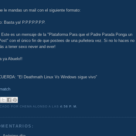
e le mandas un mail con el siguiente formato:
: Basta ya! P.P.P.P.P.P.P.
: Este es un mensaje de la "Plataforma Para que el Padre Parada Ponga un
ost" con el único fin de que postees de una puñetera vez. Si no lo haces no
ás a tener sexo never and ever!
a ya Abuelo!!
UERDA: "El Deathmath Linux Vs Windows sigue vivo"
match
ICADO POR CHEMA ALONSO
A LAS
4:56 P. M.
OMENTARIOS:
Anónimo dijo...