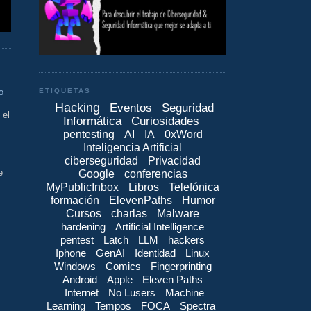
ETIQUETAS
o
Hacking
Eventos
Seguridad
 el
Informática
Curiosidades
pentesting
AI
IA
0xWord
Inteligencia Artificial
ciberseguridad
Privacidad
e
Google
conferencias
MyPublicInbox
Libros
Telefónica
formación
ElevenPaths
Humor
Cursos
charlas
Malware
hardening
Artificial Intelligence
pentest
Latch
LLM
hackers
Iphone
GenAI
Identidad
Linux
Windows
Comics
Fingerprinting
Android
Apple
Eleven Paths
Internet
No Lusers
Machine
Learning
Tempos
FOCA
Spectra