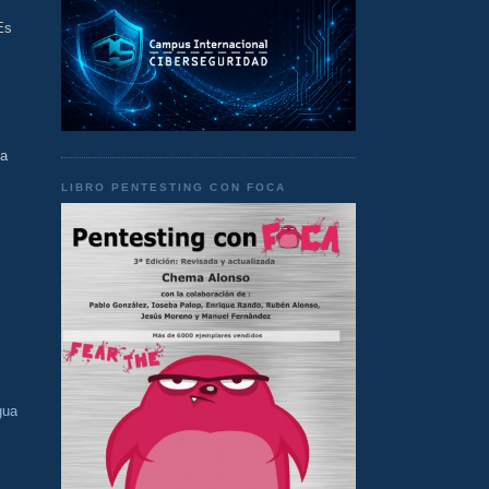
Es
ba
LIBRO PENTESTING CON FOCA
gua