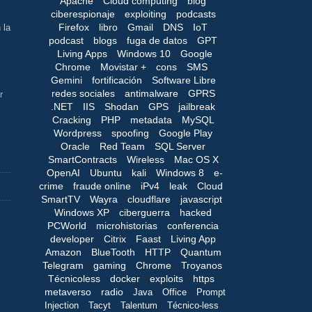
Apache
Cloud computing
blog
ciberespionaje
exploiting
podcasts
Firefox
libro
Gmail
DNS
IoT
 la
podcast
blogs
fuga de datos
GPT
Living Apps
Windows 10
Google
Chrome
Movistar +
cons
SMS
Gemini
fortificación
Software Libre
redes sociales
antimalware
GPRS
r
.NET
IIS
Shodan
GPS
jailbreak
Cracking
PHP
metadata
MySQL
Wordpress
spoofing
Google Play
Oracle
Red Team
SQL Server
SmartContracts
Wireless
Mac OS X
OpenAI
Ubuntu
kali
Windows 8
e-
crime
fraude online
iPv4
leak
Cloud
SmartTV
Wayra
cloudflare
javascript
Windows XP
ciberguerra
hacked
PCWorld
microhistorias
conferencia
developer
Citrix
Faast
Living App
Amazon
BlueTooth
HTTP
Quantum
Telegram
gaming
Chrome
Troyanos
Técnicoless
docker
exploits
https
metaverso
radio
Java
Office
Prompt
Injection
Tacyt
Talentum
Técnico-less