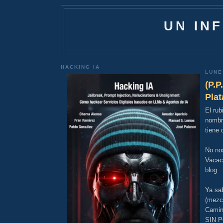
UN IN
HACKING IA
LUNE
(P.P
Pla
El rub
nombre
tiene 
No no
Vacaci
blog.
Ya sab
(mezcl
Camin
SIN 