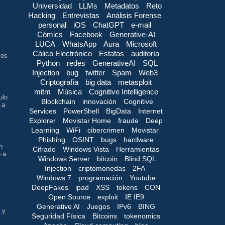
Universidad
LLMs
Metadatos
Reto
s
Hacking
Entrevistas
Análisis Forense
personal
iOS
ChatGPT
e-mail
Cómics
Facebook
Generative-AI
LUCA
WhatsApp
Aura
Microsoft
Cálico Electrónico
Estafas
auditoría
los
Python
redes
GenerativeAI
SQL
.
Injection
bug
twitter
Spam
Web3
Criptografía
big data
metasploit
mitm
Música
Cognitive Intelligence
ulo
Blockchain
innovación
Cognitive
 a
Services
PowerShell
BigData
Internet
Explorer
Movistar Home
fraude
Deep
Learning
WiFi
cibercrimen
Movistar
Phishing
OSINT
bugs
hardware
n
Cifrado
Windows Vista
Herramientas
o a
Windows Server
bitcoin
Blind SQL
Injection
criptomonedas
2FA
Windows 7
programación
Youtube
DeepFakes
ipad
XSS
tokens
CON
Open Source
exploit
IE IE9
Generative AI
Juegos
IPv6
BING
 y
Seguridad Física
Bitcoins
tokenomics