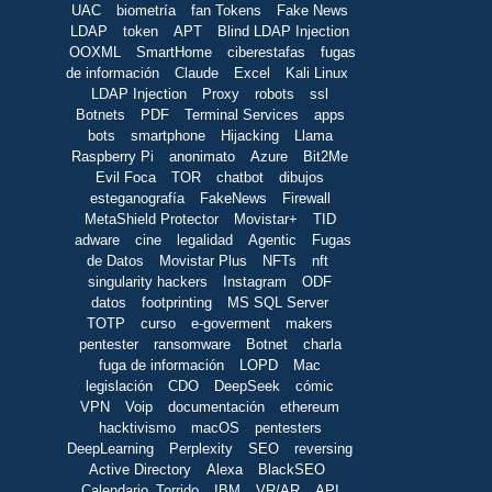
UAC
biometría
fan Tokens
Fake News
LDAP
token
APT
Blind LDAP Injection
OOXML
SmartHome
ciberestafas
fugas
de información
Claude
Excel
Kali Linux
LDAP Injection
Proxy
robots
ssl
Botnets
PDF
Terminal Services
apps
bots
smartphone
Hijacking
Llama
Raspberry Pi
anonimato
Azure
Bit2Me
Evil Foca
TOR
chatbot
dibujos
esteganografía
FakeNews
Firewall
MetaShield Protector
Movistar+
TID
adware
cine
legalidad
Agentic
Fugas
de Datos
Movistar Plus
NFTs
nft
singularity hackers
Instagram
ODF
datos
footprinting
MS SQL Server
TOTP
curso
e-goverment
makers
pentester
ransomware
Botnet
charla
fuga de información
LOPD
Mac
legislación
CDO
DeepSeek
cómic
VPN
Voip
documentación
ethereum
hacktivismo
macOS
pentesters
DeepLearning
Perplexity
SEO
reversing
Active Directory
Alexa
BlackSEO
Calendario_Torrido
IBM
VR/AR
API