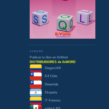
0XWORD
Publicar tu libro en 0xWord
DISTRIBUIDORES de 0xWORD
DragonJAR
8.8 Chile
Dreamlab
Ekoparty
IT Forensic
e-Hack MX