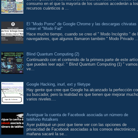
consumo en el que la mayoría de los usuarios accederán a lo
recursos cuánticos a ...
El "Modo Porno" de Google Chrome y las descargas chivatas
crean el "Modo Fail"
Hace mucho tiempo, cuando se creo el " Modo Incógnito " de 
navegadores, que algunos llamaron también " Modo Privado ..
Blind Quantum Computing (2)
Continuando con el contenido de la primera parte de este artíc
que puedes leer aquí: " Blind Quantum Computing (1) " vamos
ve...
Google Hacking, inurl, ext y filetype
Hay gente que cree que Google ha alcanzado la perfección co
su buscador, pero la realidad es que tienen que mejorar much
varios niveles....
Averiguar la cuenta de Facebook asociada un número de
teléfono #stalkers
Ayer publiqué un post que tiene ver con las opciones de
privacidad de Facebook asociadas a los correos electrónicos ,
mañana sacaré la se...