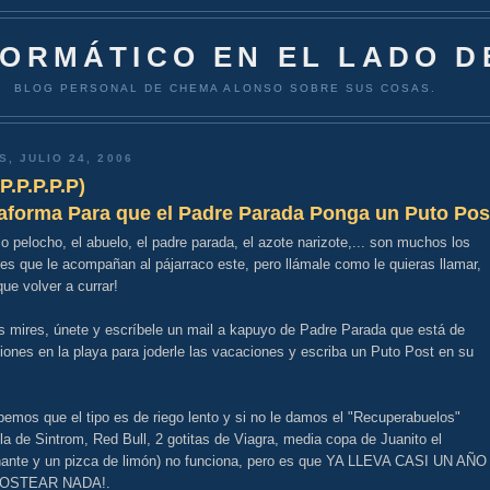
FORMÁTICO EN EL LADO D
BLOG PERSONAL DE CHEMA ALONSO SOBRE SUS COSAS.
S, JULIO 24, 2006
.P.P.P.P.P)
taforma Para que el Padre Parada Ponga un Puto Pos
io pelocho, el abuelo, el padre parada, el azote narizote,... son muchos los
s que le acompañan al pájarraco este, pero llámale como le quieras llamar,
que volver a currar!
s mires, únete y escríbele un mail a kapuyo de Padre Parada que está de
ones en la playa para joderle las vacaciones y escriba un Puto Post en su
emos que el tipo es de riego lento y si no le damos el "Recuperabuelos"
a de Sintrom, Red Bull, 2 gotitas de Viagra, media copa de Juanito el
ante y un pizca de limón) no funciona, pero es que YA LLEVA CASI UN AÑO
POSTEAR NADA!.