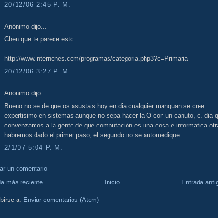
20/12/06 2:45 P. M.
Anónimo dijo...
Chen que te parece esto:
http://www.internenes.com/programas/categoria.php3?c=Primaria
20/12/06 3:27 P. M.
Anónimo dijo...
Bueno no se de que os asustais hoy en dia cualquier manguan se cree
expertisimo en sistemas aunque no sepa hacer la O con un canuto, e. dia 
convenzamos a la gente de que computación es una cosa e informatica otr
habremos dado el primer paso, el segundo no se automedique
2/1/07 5:04 P. M.
car un comentario
da más reciente
Inicio
Entrada anti
birse a:
Enviar comentarios (Atom)