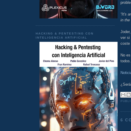
proble
“It's 
in the
Joder,
HACKING & PENTESTING CON
ver si
INTELIGENCIA ARTIFICIAL
coste 
No es 
todos.
Notic
¿Será 
PUBL
6 C