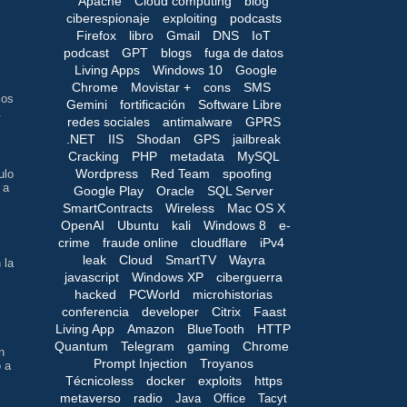
Apache
Cloud computing
blog
s
ciberespionaje
exploiting
podcasts
Firefox
libro
Gmail
DNS
IoT
podcast
GPT
blogs
fuga de datos
Living Apps
Windows 10
Google
Chrome
Movistar +
cons
SMS
los
Gemini
fortificación
Software Libre
.
redes sociales
antimalware
GPRS
.NET
IIS
Shodan
GPS
jailbreak
Cracking
PHP
metadata
MySQL
Wordpress
Red Team
spoofing
ulo
 a
Google Play
Oracle
SQL Server
SmartContracts
Wireless
Mac OS X
OpenAI
Ubuntu
kali
Windows 8
e-
crime
fraude online
cloudflare
iPv4
leak
Cloud
SmartTV
Wayra
 la
javascript
Windows XP
ciberguerra
hacked
PCWorld
microhistorias
conferencia
developer
Citrix
Faast
Living App
Amazon
BlueTooth
HTTP
Quantum
Telegram
gaming
Chrome
n
Prompt Injection
Troyanos
o a
Técnicoless
docker
exploits
https
metaverso
radio
Java
Office
Tacyt