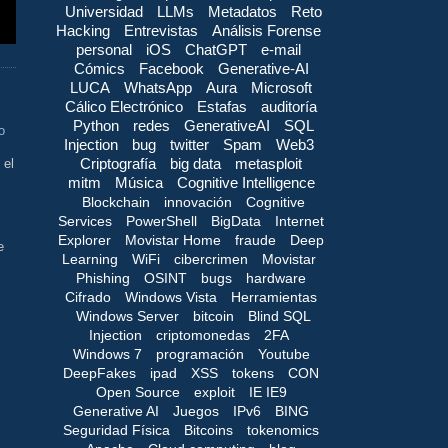
Universidad
LLMs
Metadatos
Reto
Hacking
Entrevistas
Análisis Forense
personal
iOS
ChatGPT
e-mail
Cómics
Facebook
Generative-AI
LUCA
WhatsApp
Aura
Microsoft
Cálico Electrónico
Estafas
auditoría
Python
redes
GenerativeAI
SQL
o
Injection
bug
twitter
Spam
Web3
Criptografía
big data
metasploit
 el
mitm
Música
Cognitive Intelligence
Blockchain
innovación
Cognitive
Services
PowerShell
BigData
Internet
Explorer
Movistar Home
fraude
Deep
e
Learning
WiFi
cibercrimen
Movistar
Phishing
OSINT
bugs
hardware
Cifrado
Windows Vista
Herramientas
Windows Server
bitcoin
Blind SQL
Injection
criptomonedas
2FA
Windows 7
programación
Youtube
DeepFakes
ipad
XSS
tokens
CON
Open Source
exploit
IE IE9
Generative AI
Juegos
IPv6
BING
Seguridad Física
Bitcoins
tokenomics