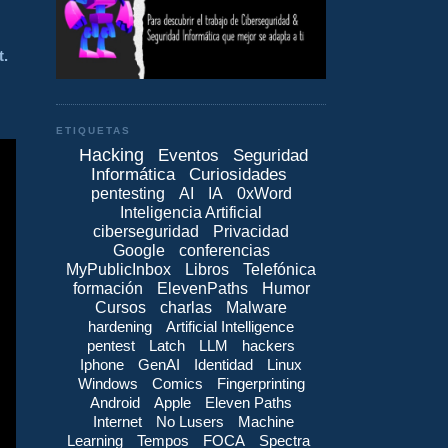
t.
ETIQUETAS
Hacking
Eventos
Seguridad
Informática
Curiosidades
pentesting
AI
IA
0xWord
Inteligencia Artificial
ciberseguridad
Privacidad
Google
conferencias
MyPublicInbox
Libros
Telefónica
formación
ElevenPaths
Humor
Cursos
charlas
Malware
hardening
Artificial Intelligence
pentest
Latch
LLM
hackers
Iphone
GenAI
Identidad
Linux
Windows
Comics
Fingerprinting
Android
Apple
Eleven Paths
Internet
No Lusers
Machine
Learning
Tempos
FOCA
Spectra