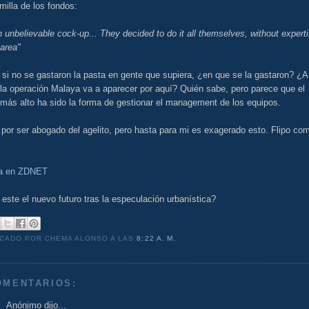
milla de los fondos:
an unbelievable cock-up... They decided to do it all themselves, without expert
 area"
 si no se gastaron la pasta en gente que supiera, ¿en que se la gastaron? ¿A
 la operación Malaya va a aparecer por aquí? Quién sabe, pero parece que el
más alto ha sido la forma de gestionar el management de los equipos.
por ser abogado del agelito, pero hasta para mi es exagerado esto. Flipo co
ia en ZDNET
este el nuevo futuro tras la especulación urbanística?
ICADO POR CHEMA ALONSO
A LAS
8:22 A. M.
OMENTARIOS:
Anónimo dijo...