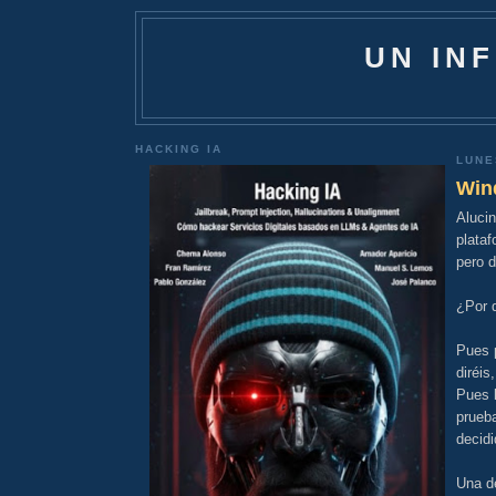
UN IN
HACKING IA
LUNE
Win
Aluci
plata
pero d
¿Por 
Pues p
diréis
Pues l
prueba
decid
Una de