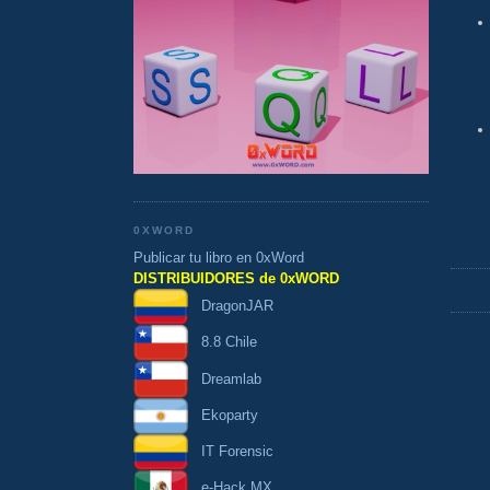
0XWORD
Publicar tu libro en 0xWord
DISTRIBUIDORES de 0xWORD
DragonJAR
8.8 Chile
Dreamlab
Ekoparty
IT Forensic
e-Hack MX