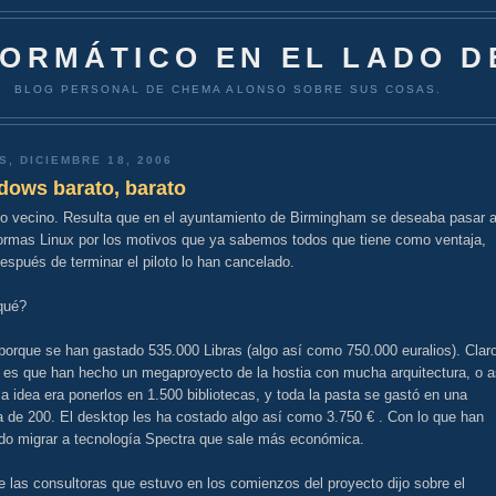
FORMÁTICO EN EL LADO D
BLOG PERSONAL DE CHEMA ALONSO SOBRE SUS COSAS.
S, DICIEMBRE 18, 2006
dows barato, barato
no vecino. Resulta que en el ayuntamiento de Birmingham se deseaba pasar 
formas Linux por los motivos que ya sabemos todos que tiene como ventaja,
espués de terminar el piloto lo han cancelado.
qué?
orque se han gastado 535.000 Libras (algo así como 750.000 euralios). Clar
, es que han hecho un megaproyecto de la hostia con mucha arquitectura, o a
a idea era ponerlos en 1.500 bibliotecas, y toda la pasta se gastó en una
 de 200. El desktop les ha costado algo así como 3.750 € . Con lo que han
ido migrar a tecnología Spectra que sale más económica.
 las consultoras que estuvo en los comienzos del proyecto dijo sobre el