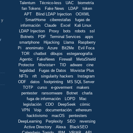
Talentum
Técnico-less
UAC
biometría
fan Tokens
Fake News
LDAP
token
APT
Blind LDAP Injection
OOXML
SmartHome
ciberestafas
fugas de
 y
información
Claude
Excel
Kali Linux
LDAP Injection
Proxy
bots
robots
ssl
Botnets
PDF
Terminal Services
apps
r
smartphone
Hijacking
Llama
Raspberry
Pi
anonimato
Azure
Bit2Me
Evil Foca
TOR
chatbot
dibujos
esteganografía
Agentic
FakeNews
Firewall
MetaShield
Protector
Movistar+
TID
adware
cine
legalidad
Fugas de Datos
Movistar Plus
NFTs
nft
singularity hackers
Instagram
ODF
datos
footprinting
MS SQL Server
TOTP
curso
e-goverment
makers
pentester
ransomware
Botnet
charla
fuga de información
LOPD
Mac
legislación
CDO
DeepSeek
cómic
VPN
Voip
documentación
ethereum
hacktivismo
macOS
pentesters
DeepLearning
Perplexity
SEO
reversing
Active Directory
Alexa
BlackSEO
Calendario_Torrido
IBM
VR/AR
API