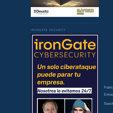
IRONGATE SECURITY
Publi
Entra
Suscri