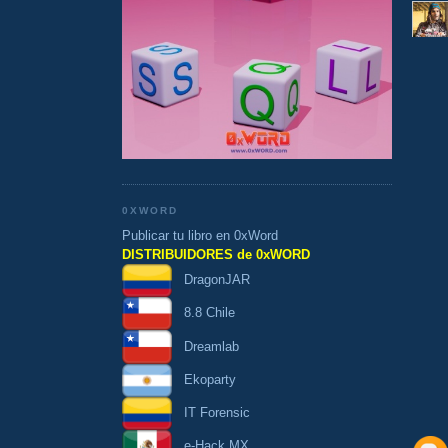
0XWORD
Publicar tu libro en 0xWord
DISTRIBUIDORES de 0xWORD
DragonJAR
8.8 Chile
Dreamlab
Ekoparty
IT Forensic
e-Hack MX