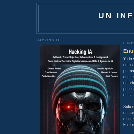
UN IN
HACKING IA
LUNE
Entr
Ya lo
estos
por re
que le
enturb
pones 
oficia
Solo 
en com
reutil
Fairla