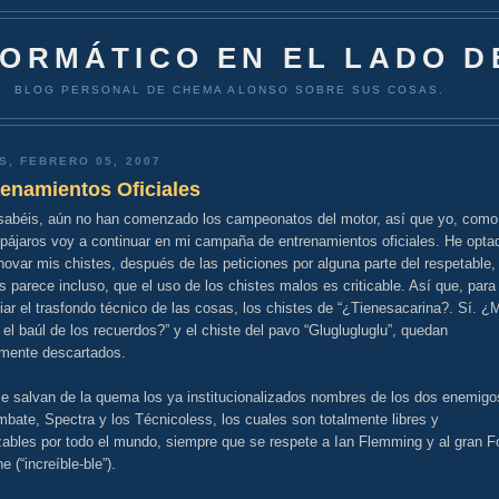
FORMÁTICO EN EL LADO D
BLOG PERSONAL DE CHEMA ALONSO SOBRE SUS COSAS.
S, FEBRERO 05, 2007
enamientos Oficiales
 sabéis, aún no han comenzado los campeonatos del motor, así que yo, como
 pájaros voy a continuar en mi campaña de entrenamientos oficiales. He opta
novar mis chistes, después de las peticiones por alguna parte del respetable,
s parece incluso, que el uso de los chistes malos es criticable. Así que, para
iar el trasfondo técnico de las cosas, los chistes de “¿Tienesacarina?. Sí. ¿
el baúl de los recuerdos?” y el chiste del pavo “Gluglugluglu”, quedan
lmente descartados.
se salvan de la quema los ya institucionalizados nombres de los dos enemigo
bate, Spectra y los Técnicoless, los cuales son totalmente libres y
izables por todo el mundo, siempre que se respete a Ian Flemming y al gran F
ne (“increíble-ble”).