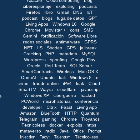
Apache
Cloud computing
blog
ciberespionaje
exploiting
podcasts
Firefox
libro
Gmail
DNS
IoT
podcast
blogs
fuga de datos
GPT
Living Apps
Windows 10
Google
Chrome
Movistar +
cons
SMS
Gemini
fortificación
Software Libre
redes sociales
antimalware
GPRS
.NET
IIS
Shodan
GPS
jailbreak
Cracking
PHP
metadata
MySQL
Wordpress
spoofing
Google Play
Oracle
Red Team
SQL Server
SmartContracts
Wireless
Mac OS X
OpenAI
Ubuntu
kali
Windows 8
e-
crime
fraude online
iPv4
leak
Cloud
SmartTV
Wayra
cloudflare
javascript
Windows XP
ciberguerra
hacked
e
PCWorld
microhistorias
conferencia
developer
Citrix
Faast
Living App
Amazon
BlueTooth
HTTP
Quantum
Telegram
gaming
Chrome
Troyanos
Técnicoless
docker
exploits
https
metaverso
radio
Java
Office
Prompt
Injection
Tacyt
Talentum
Técnico-less