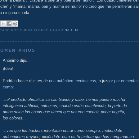
U de la Bestia”, “Dispara a puerta y puerta se murió”, “Los cuatro chinetes de 
eche” y “mama, mama, pan y mamá se murió” no creo que me permitieran sali
e ninguna charla.
ICADO POR CHEMA ALONSO
A LAS
7:36 A. M.
COMENTARIOS:
Anónimo dijo...
¡Idea!
Podrías hacer chistes de
una auténtica tecnico-less
, a juzgar
por comentar
como
:
...el producto ofimático va cambiando y sabe, hemos puesto mucha
inteligencia artificial, entonces, cuando estás escribiendo, la parte de
arriba salen las cosas que tienen que ver con escribir, poner negrita,
los colores...
...veo que los hackers intentarán entrar como siempre, metiendote
ordenadores troyano, diciéndote 'esta es tu factura que has comprado no