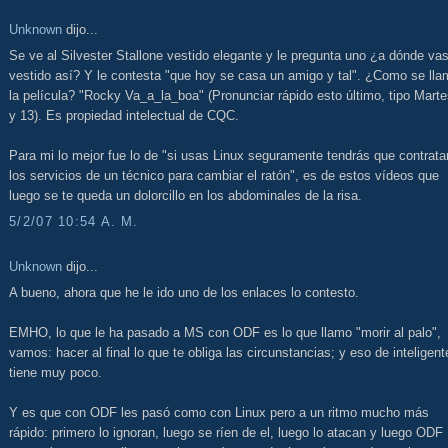
Unknown
dijo...
Se ve al Silvester Stallone vestido elegante y le pregunta uno ¿a dónde va
vestido así? Y le contesta "que hoy se casa un amigo y tal". ¿Como se lla
la película? "Rocky Va_a_la_boa" (Pronunciar rápido esto último, tipo Mart
y 13). Es propiedad intelectual de CQC.
Para mi lo mejor fue lo de "si usas Linux seguramente tendrás que contrata
los servicios de un técnico para cambiar el ratón", es de estos vídeos que
luego se te queda un dolorcillo en los abdominales de la risa.
5/2/07 10:54 A. M.
Unknown
dijo...
A bueno, ahora que he le ido uno de los enlaces lo contesto.
EMHO, lo que le ha pasado a MS con ODF es lo que llamo "morir al palo",
vamos: hacer al final lo que te obliga las circunstancias; y eso de inteligent
tiene muy poco.
Y es que con ODF les pasó como con Linux pero a un ritmo mucho más
rápido: primero lo ignoran, luego se ríen de el, luego lo atacan y luego ODF