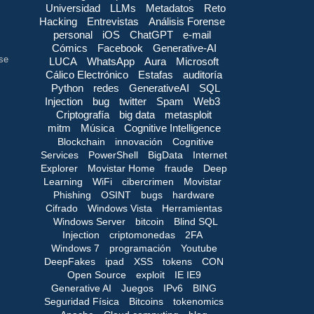
Universidad
LLMs
Metadatos
Reto
Hacking
Entrevistas
Análisis Forense
personal
iOS
ChatGPT
e-mail
Cómics
Facebook
Generative-AI
se
LUCA
WhatsApp
Aura
Microsoft
Cálico Electrónico
Estafas
auditoría
Python
redes
GenerativeAI
SQL
Injection
bug
twitter
Spam
Web3
Criptografía
big data
metasploit
mitm
Música
Cognitive Intelligence
Blockchain
innovación
Cognitive
Services
PowerShell
BigData
Internet
Explorer
Movistar Home
fraude
Deep
Learning
WiFi
cibercrimen
Movistar
Phishing
OSINT
bugs
hardware
Cifrado
Windows Vista
Herramientas
Windows Server
bitcoin
Blind SQL
Injection
criptomonedas
2FA
Windows 7
programación
Youtube
DeepFakes
ipad
XSS
tokens
CON
Open Source
exploit
IE IE9
Generative AI
Juegos
IPv6
BING
Seguridad Física
Bitcoins
tokenomics