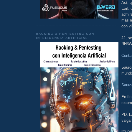
Así, q
Earl, 
admir
más ma
con v
HACKING & PENTESTING CON
JJ, se
INTELIGENCIA ARTIFICIAL
RH3WS
Conta
Sauro
mundo
Sauro
En fi
recom
PD: L
valgan