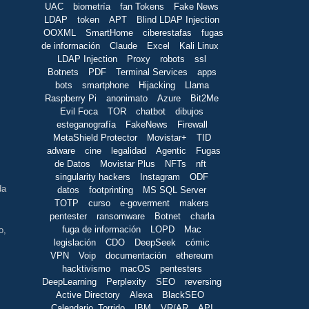
UAC
biometría
fan Tokens
Fake News
LDAP
token
APT
Blind LDAP Injection
OOXML
SmartHome
ciberestafas
fugas
de información
Claude
Excel
Kali Linux
LDAP Injection
Proxy
robots
ssl
Botnets
PDF
Terminal Services
apps
bots
smartphone
Hijacking
Llama
Raspberry Pi
anonimato
Azure
Bit2Me
Evil Foca
TOR
chatbot
dibujos
esteganografía
FakeNews
Firewall
MetaShield Protector
Movistar+
TID
adware
cine
legalidad
Agentic
Fugas
de Datos
Movistar Plus
NFTs
nft
singularity hackers
Instagram
ODF
da
datos
footprinting
MS SQL Server
TOTP
curso
e-goverment
makers
pentester
ransomware
Botnet
charla
fuga de información
LOPD
Mac
o,
legislación
CDO
DeepSeek
cómic
VPN
Voip
documentación
ethereum
hacktivismo
macOS
pentesters
DeepLearning
Perplexity
SEO
reversing
Active Directory
Alexa
BlackSEO
Calendario_Torrido
IBM
VR/AR
API