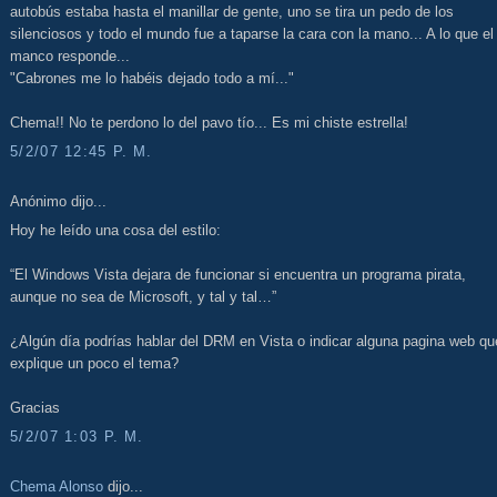
autobús estaba hasta el manillar de gente, uno se tira un pedo de los
silenciosos y todo el mundo fue a taparse la cara con la mano... A lo que el
manco responde...
"Cabrones me lo habéis dejado todo a mí..."
Chema!! No te perdono lo del pavo tío... Es mi chiste estrella!
5/2/07 12:45 P. M.
Anónimo dijo...
Hoy he leído una cosa del estilo:
“El Windows Vista dejara de funcionar si encuentra un programa pirata,
aunque no sea de Microsoft, y tal y tal…”
¿Algún día podrías hablar del DRM en Vista o indicar alguna pagina web qu
explique un poco el tema?
Gracias
5/2/07 1:03 P. M.
Chema Alonso
dijo...