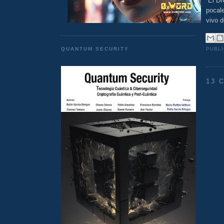
“El DI
pocal
vivo d
PUBL
QUANTUM SECURITY
13 