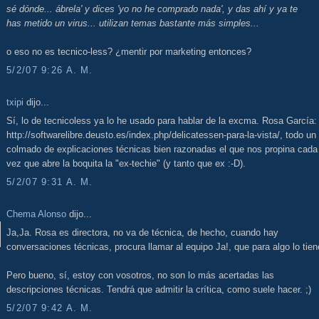
sé dónde... ábrela' y dices 'yo no he comprado nada', y das ahí y ya te
has metido un virus... utilizan temas bastante más simples...
o eso no es tecnico-less? ¿mentir por marketing entonces?
5/2/07 9:26 A. M.
txipi
dijo...
Sí, lo de tecnicoless ya lo he usado para hablar de la excma. Rosa García:
http://softwarelibre.deusto.es/index.php/delicatessen-para-la-vista/, todo un
colmado de explicaciones técnicas bien razonadas el que nos propina cada
vez que abre la boquita la "ex-techie" (y tanto que ex :-D).
5/2/07 9:31 A. M.
Chema Alonso
dijo...
Ja,Ja. Rosa es directora, no va de técnica, de hecho, cuando hay
conversaciones técnicas, procura llamar al equipo Ja!, que para algo lo tien
Pero bueno, sí, estoy con vosotros, no son lo más acertadas las
descripciones técnicas. Tendrá que admitir la crítica, como suele hacer. ;)
5/2/07 9:42 A. M.