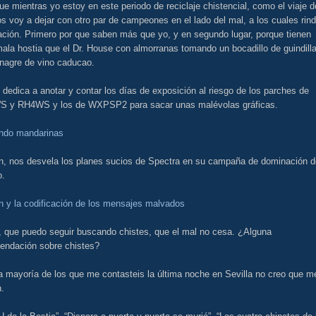
ue mientras yo estoy en este periodo de reciclaje chistencial, como el viaje d
os voy a dejar con otro par de campeones en el lado del mal, a los cuales rin
ación. Primero por que saben más que yo, y en segundo lugar, porque tienen
la hostia que el Dr. House con almorranas tomando un bocadillo de guindill
inagre de vino caducao.
 dedica a anotar y contar los días de exposición al riesgo de los parches de
 y RH4WS y los de WXPSP2 para sacar unas malévolas gráficas.
ndo mandarinas
n, nos desvela los planes sucios de Spectra en su campaña de dominación d
.
n y la codificación de los mensajes malvados
n, que puedo seguir buscando chistes, que el mal no cesa. ¿Alguna
endación sobre chistes?
a mayoría de los que me contasteis la última noche en Sevilla no creo que m
.