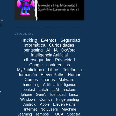
s
ma
es
ETIQUETAS
Hacking
Eventos
Seguridad
r
Informática
Curiosidades
pentesting
AI
IA
0xWord
Inteligencia Artificial
ciberseguridad
Privacidad
Google
conferencias
MyPublicInbox
Libros
Telefónica
formación
ElevenPaths
Humor
Cursos
charlas
Malware
hardening
Artificial Intelligence
pentest
Latch
LLM
hackers
e
Iphone
GenAI
Identidad
Linux
Windows
Comics
Fingerprinting
Android
Apple
Eleven Paths
Internet
No Lusers
Machine
Learning
Tempos
FOCA
Spectra