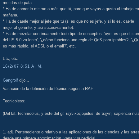
metidas de pata.
* Ha de cobrar lo mismo o más que tú, para que vayas a gusto al trabajo c
mañana.
* Ha de caerle mejor al jefe que tú (si es que no es jefe, y si lo es, caerle
mejor al gerente, y así sucesivamente).
* Ha de mezclar contínuamente todo tipo de conceptos: 'oye, es que el ico
del IIS 5.0 va lento', '¿cómo funciona una regla de QoS para iptables?, '¿Q
es más rápido, el ADSL o el email?', etc.
Etc, etc.
16/2/07 8:51 A. M.
Gangrolf
dijo...
Variación de la definición de técnico según la RAE:
Tecnicoless:
(Del lat. technĭcolus, y este del gr. τεχνικόςlopulus, de τέχνη, sapiencia nula
1. adj. Perteneciente o relativo a las aplicaciones de las ciencias y las arte
desde una primera aproximación, vana y superficial.