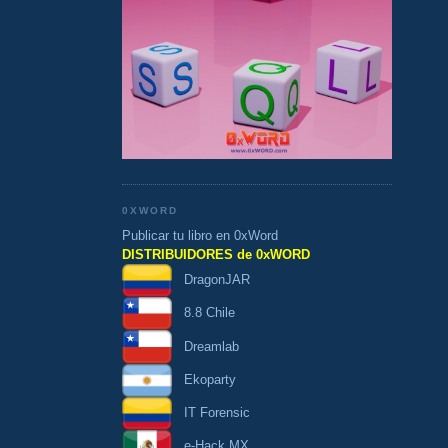
0XWORD
Publicar tu libro en 0xWord
DISTRIBUIDORES de 0xWORD
DragonJAR
8.8 Chile
Dreamlab
Ekoparty
IT Forensic
e-Hack MX