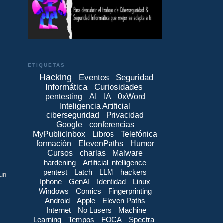
ETIQUETAS
Hacking
Eventos
Seguridad
Informática
Curiosidades
pentesting
AI
IA
0xWord
Inteligencia Artificial
ciberseguridad
Privacidad
Google
conferencias
MyPublicInbox
Libros
Telefónica
formación
ElevenPaths
Humor
Cursos
charlas
Malware
hardening
Artificial Intelligence
pentest
Latch
LLM
hackers
 un
Iphone
GenAI
Identidad
Linux
Windows
Comics
Fingerprinting
Android
Apple
Eleven Paths
Internet
No Lusers
Machine
Learning
Tempos
FOCA
Spectra