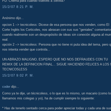
PD: Chema para cuando vuelves a Sevilla?
15/2/07 8:21 P. M.
Anónimo dijo...
opcion 1 --> tecnicoless: Dicese de esa persona que nos venden, como El
Corte Inglés los Corticoles, nos abrasan con sus sus "geniales" comentario
cuando realmente son un despropósito de ideas sin conexión alguna al mu
real.
opción 2 --> tecnicoless: Persona que no tiene ni puta idea del tema, pero 
nos intenta vender que controla...
UN ABRAZO MALIGNO, ESPERO QUE NO NOS DEFRAUDES CON TU
REMIX DE LA DEFINICION FINAL... SIGUE HACIENDO FELICES A LOS
TECNICOSLESS
15/2/07 9:02 P. M.
coder
dijo...
Como ya te dije, un técnicoless, o lo que es lo mismo, un macario (como l
llamamos mis colegas y yo), ha de cumplir siempre lo siguiente:
* Has de tenerlo sentado cerca para poder apreciar todas y cada una de su