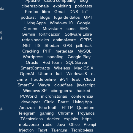
Apache
Cloud computing
blog
ciberespionaje
exploiting
podcasts
ada
Firefox
libro
Gmail
DNS
IoT
podcast
blogs
fuga de datos
GPT
Living Apps
Windows 10
Google
Chrome
Movistar +
cons
SMS
no
Gemini
fortificación
Software Libre
ué
redes sociales
antimalware
GPRS
.NET
IIS
Shodan
GPS
jailbreak
Cracking
PHP
metadata
MySQL
Wordpress
spoofing
Google Play
Oracle
Red Team
SQL Server
SmartContracts
Wireless
Mac OS X
OpenAI
Ubuntu
kali
Windows 8
e-
crime
fraude online
iPv4
leak
Cloud
SmartTV
Wayra
cloudflare
javascript
Windows XP
ciberguerra
hacked
PCWorld
microhistorias
conferencia
developer
Citrix
Faast
Living App
Amazon
BlueTooth
HTTP
Quantum
).
Telegram
gaming
Chrome
Troyanos
Técnicoless
docker
exploits
https
metaverso
radio
Java
Office
Prompt
s
Injection
Tacyt
Talentum
Técnico-less