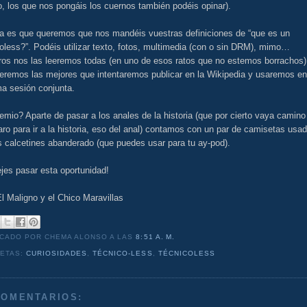
, los que nos pongáis los cuernos también podéis opinar).
ea es que queremos que nos mandéis vuestras definiciones de “que es un
oless?”. Podéis utilizar texto, fotos, multimedia (con o sin DRM), mimo…
ros nos las leeremos todas (en uno de esos ratos que no estemos borrachos)
eremos las mejores que intentaremos publicar en la Wikipedia y usaremos en
ma sesión conjunta.
emio? Aparte de pasar a los anales de la historia (que por cierto vaya camino
ro para ir a la historia, eso del anal) contamos con un par de camisetas usa
 calcetines abanderado (que puedes usar para tu ay-pod).
jes pasar esta oportunidad!
l Maligno y el Chico Maravillas
ICADO POR CHEMA ALONSO
A LAS
8:51 A. M.
UETAS:
CURIOSIDADES
,
TÉCNICO-LESS
,
TÉCNICOLESS
COMENTARIOS: