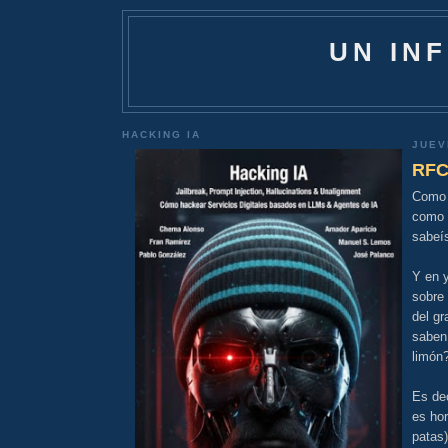
UN IN
HACKING IA
JUEV
RFC
Como t
como e
sabeís
Y en y
sobre 
del g
saben
limón
Es dec
es hor
patas)