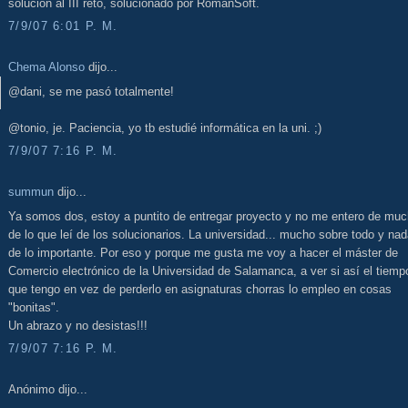
solucion al III reto, solucionado por RomanSoft.
7/9/07 6:01 P. M.
Chema Alonso
dijo...
@dani, se me pasó totalmente!
@tonio, je. Paciencia, yo tb estudié informática en la uni. ;)
7/9/07 7:16 P. M.
summun
dijo...
Ya somos dos, estoy a puntito de entregar proyecto y no me entero de mu
de lo que leí de los solucionarios. La universidad... mucho sobre todo y na
de lo importante. Por eso y porque me gusta me voy a hacer el máster de
Comercio electrónico de la Universidad de Salamanca, a ver si así el tiemp
que tengo en vez de perderlo en asignaturas chorras lo empleo en cosas
"bonitas".
Un abrazo y no desistas!!!
7/9/07 7:16 P. M.
Anónimo dijo...