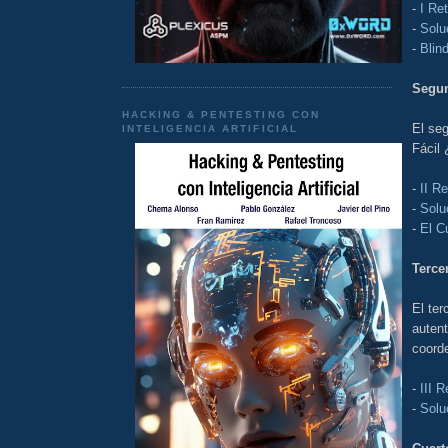
-
I Re
-
Solu
-
Blin
Segu
HACKING & PENTESTING CON
El seg
INTELIGENCIA ARTIFICIAL
Fácil 
-
II R
-
Solu
-
El C
Terce
El ter
auten
coorde
-
III R
-
Solu