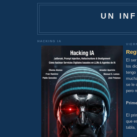
UN IN
HACKING IA
VIER
Reg
El ser
los di
tengo
muchas
se le 
pero 
Prime
El pri
que es
tabla