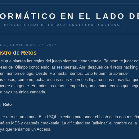
FORMÁTICO EN EL LADO D
BLOG PERSONAL DE CHEMA ALONSO SOBRE SUS COSAS.
NES, SEPTIEMBRE 07, 2007
istro de Retos
 el que plantea las reglas del juego siempre tiene ventaja. Te permite jugar c
oses del Olimpo conociendo las respuestas. Así, después de 4 retos hacking
 un montón de logs. Desde IPS hasta intentos. Esto te permite aprender
 cosas, como no, echarte unas risas y a veces flipar con las maravillas qu
ocurre a la gente. En todos los retos siempre hay un camino técnico que segui
no hay una única zancada.
r Reto
mer reto es un ataque Blind SQL Injection para sacar el hash de la contraseña
tá en MD5 y después crackearla. La dificultad era “adivinar” el nombre de la
, ya que teníamos un Access.