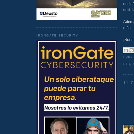
dedic
solito
Además
más..
IRONGATE SECURITY
¡Suert
PUBL
ETIQ
11 