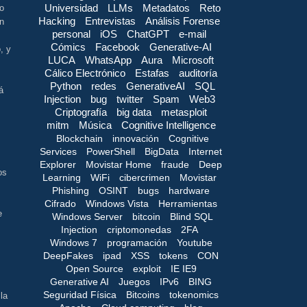
Universidad
LLMs
Metadatos
Reto
vo
Hacking
Entrevistas
Análisis Forense
n
personal
iOS
ChatGPT
e-mail
Cómics
Facebook
Generative-AI
, y
LUCA
WhatsApp
Aura
Microsoft
Cálico Electrónico
Estafas
auditoría
Python
redes
GenerativeAI
SQL
á
Injection
bug
twitter
Spam
Web3
Criptografía
big data
metasploit
mitm
Música
Cognitive Intelligence
Blockchain
innovación
Cognitive
Services
PowerShell
BigData
Internet
Explorer
Movistar Home
fraude
Deep
os
Learning
WiFi
cibercrimen
Movistar
Phishing
OSINT
bugs
hardware
Cifrado
Windows Vista
Herramientas
e
Windows Server
bitcoin
Blind SQL
Injection
criptomonedas
2FA
Windows 7
programación
Youtube
DeepFakes
ipad
XSS
tokens
CON
Open Source
exploit
IE IE9
Generative AI
Juegos
IPv6
BING
Seguridad Física
Bitcoins
tokenomics
la