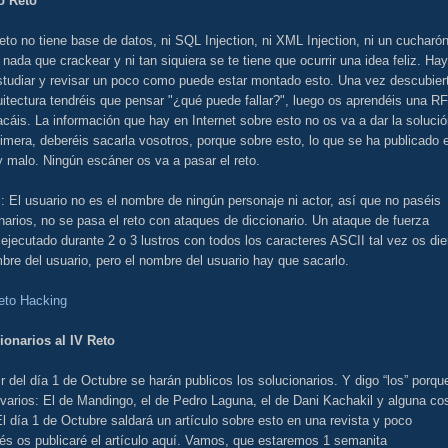
o Reto
eto no tiene base de datos, ni SQL Injection, ni XML Injection, ni un cucharón
 nada que crackear y ni tan siquiera se te tiene que ocurrir una idea feliz. Hay
studiar y revisar un poco como puede estar montado esto. Una vez descubier
uitectura tendréis que pensar "¿qué puede fallar?", luego os aprendéis una R
acáis. La información que hay en Internet sobre esto no os va a dar la soluci
rimera, deberéis sacarla vosotros, porque sobre esto, lo que se ha publicado 
 malo. Ningún escáner os va a pasar el reto.
: El usuario no es el nombre de ningún personaje ni actor, así que no paséis
narios, no se pasa el reto con ataques de diccionario. Un ataque de fuerza
 ejecutado durante 2 o 3 lustros con todos los caracteres ASCII tal vez os die
bre del usuario, pero el nombre del usuario hay que sacarlo.
eto Hacking
ionarios al IV Reto
ir del día 1 de Octubre se harán publicos los solucionarios. Y digo “los” porqu
varios: El de Mandingo, el de Pedro Laguna, el de Dani Kachakil y alguna co
l día 1 de Octubre saldará un artículo sobre esto en una revista y poco
és os publicaré el artículo aquí. Vamos, que estaremos 1 semanita