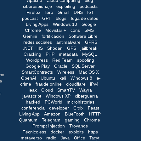
Apache
Cloud computing
blog
ciberespionaje
exploiting
podcasts
Firefox
libro
Gmail
DNS
IoT
podcast
GPT
blogs
fuga de datos
Living Apps
Windows 10
Google
Chrome
Movistar +
cons
SMS
Gemini
fortificación
Software Libre
redes sociales
antimalware
GPRS
.NET
IIS
Shodan
GPS
jailbreak
Cracking
PHP
metadata
MySQL
Wordpress
Red Team
spoofing
Google Play
Oracle
SQL Server
SmartContracts
Wireless
Mac OS X
cho
OpenAI
Ubuntu
kali
Windows 8
e-
da
crime
fraude online
cloudflare
iPv4
leak
Cloud
SmartTV
Wayra
o
javascript
Windows XP
ciberguerra
hacked
PCWorld
microhistorias
conferencia
developer
Citrix
Faast
Living App
Amazon
BlueTooth
HTTP
Quantum
Telegram
gaming
Chrome
Prompt Injection
Troyanos
Técnicoless
docker
exploits
https
metaverso
radio
Java
Office
Tacyt