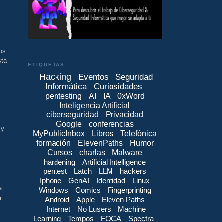
los
stá
ETIQUETAS
Hacking
Eventos
Seguridad
Informática
Curiosidades
pentesting
AI
IA
0xWord
Inteligencia Artificial
ciberseguridad
Privacidad
Google
conferencias
 y
MyPublicInbox
Libros
Telefónica
formación
ElevenPaths
Humor
Cursos
charlas
Malware
hardening
Artificial Intelligence
pentest
Latch
LLM
hackers
Iphone
GenAI
Identidad
Linux
a
Windows
Comics
Fingerprinting
a
Android
Apple
Eleven Paths
Internet
No Lusers
Machine
Learning
Tempos
FOCA
Spectra