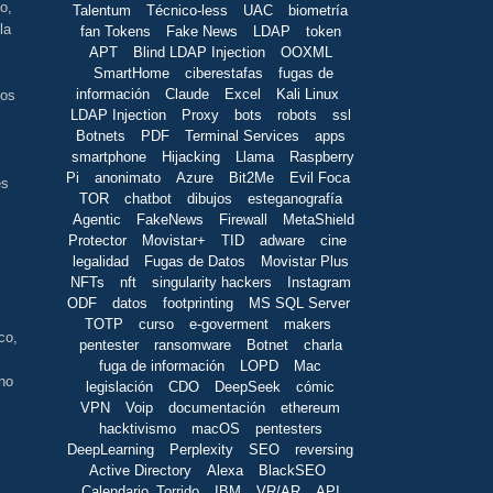
o,
Talentum
Técnico-less
UAC
biometría
la
fan Tokens
Fake News
LDAP
token
APT
Blind LDAP Injection
OOXML
SmartHome
ciberestafas
fugas de
información
Claude
Excel
Kali Linux
ios
LDAP Injection
Proxy
bots
robots
ssl
Botnets
PDF
Terminal Services
apps
smartphone
Hijacking
Llama
Raspberry
Pi
anonimato
Azure
Bit2Me
Evil Foca
es
TOR
chatbot
dibujos
esteganografía
Agentic
FakeNews
Firewall
MetaShield
Protector
Movistar+
TID
adware
cine
legalidad
Fugas de Datos
Movistar Plus
NFTs
nft
singularity hackers
Instagram
ODF
datos
footprinting
MS SQL Server
TOTP
curso
e-goverment
makers
co,
pentester
ransomware
Botnet
charla
fuga de información
LOPD
Mac
 no
legislación
CDO
DeepSeek
cómic
VPN
Voip
documentación
ethereum
hacktivismo
macOS
pentesters
DeepLearning
Perplexity
SEO
reversing
Active Directory
Alexa
BlackSEO
Calendario_Torrido
IBM
VR/AR
API