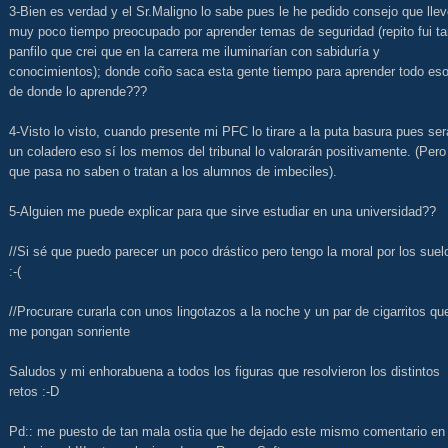
3-Bien es verdad y el Sr.Maligno lo sabe pues le he pedido consejo que lle
muy poco tiempo preocupado por aprender temas de seguridad (repito fui ta
panfilo que crei que en la carrera me iluminarían con sabiduría y
conocimientos); donde coño saca esta gente tiempo para aprender todo eso
de donde lo aprende???
4-Visto lo visto, cuando presente mi PFC lo tirare a la puta basura pues ser
un coladero eso sí los memos del tribunal lo valorarán positivamente. (Pero
que pasa no saben o tratan a los alumnos de imbeciles).
5-Alguien me puede explicar para que sirve estudiar en una universidad??
//Si sé que puedo parecer un poco drástico pero tengo la moral por los suel
:-(
//Procurare curarla con unos lingotazos a la noche y un par de cigarritos qu
me pongan sonriente
Saludos y mi enhorabuena a todos los figuras que resolvieron los distintos
retos :-D
Pd:: me puesto de tan mala ostia que he dejado este mismo comentario en 