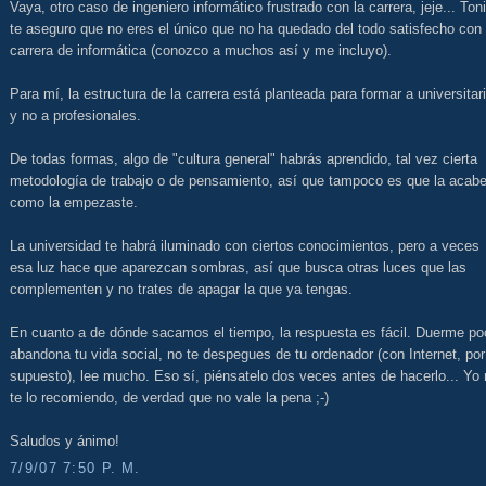
Vaya, otro caso de ingeniero informático frustrado con la carrera, jeje... Toni
te aseguro que no eres el único que no ha quedado del todo satisfecho con 
carrera de informática (conozco a muchos así y me incluyo).
Para mí, la estructura de la carrera está planteada para formar a universitar
y no a profesionales.
De todas formas, algo de "cultura general" habrás aprendido, tal vez cierta
metodología de trabajo o de pensamiento, así que tampoco es que la acab
como la empezaste.
La universidad te habrá iluminado con ciertos conocimientos, pero a veces
esa luz hace que aparezcan sombras, así que busca otras luces que las
complementen y no trates de apagar la que ya tengas.
En cuanto a de dónde sacamos el tiempo, la respuesta es fácil. Duerme po
abandona tu vida social, no te despegues de tu ordenador (con Internet, por
supuesto), lee mucho. Eso sí, piénsatelo dos veces antes de hacerlo... Yo
te lo recomiendo, de verdad que no vale la pena ;-)
Saludos y ánimo!
7/9/07 7:50 P. M.