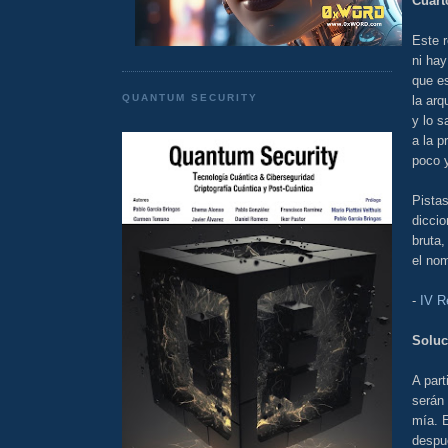
Cuart
Este r
ni hay
que e
QUANTUM SECURITY
la arq
y lo s
a la p
poco y
Pistas
diccio
bruta,
el nom
-
IV R
Soluc
A part
serán 
mía. E
despu