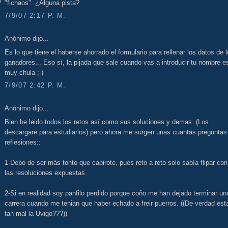
"fichaos". ¿Alguna pista?
7/9/07 2:17 P. M.
Anónimo dijo...
Es lo que tiene el haberse ahorrado el formulario para rellenar los datos de 
ganadores... Eso sí, la pijada que sale cuando vas a introducir tu nombre e
muy chula ;-)
7/9/07 2:42 P. M.
Anónimo dijo...
Bien he leido todos los retos así como sus soluciones y demas. (Los
descargare para estudiarlos) pero ahora me surgen unas cuantas preguntas
reflesiones::
1-Debo de ser más tonto que capirote, pues reto a reto solo sabía flipar con
las resoluciones expuestas.
2-Si en realidad soy panfilo perdido porque coño me han dejado terminar un
carrera cuando me tenian que haber echado a freir puerros. ((De verdad est
tan mal la Uvigo???))