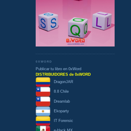
0XWORD
Publicar tu libro en 0xWord
DISTRIBUIDORES de 0xWORD
DragonJAR
8.8 Chile
Dreamlab
Ekoparty
IT Forensic
e-Hack MX