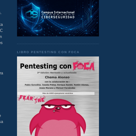
,
ta
FC
ón
es
LIBRO PENTESTING CON FOCA
ra
e
sa