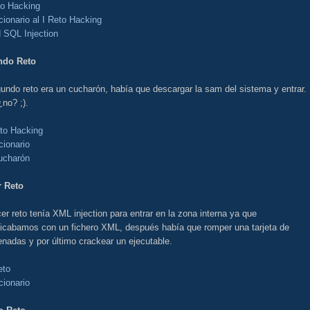
to Hacking
cionario al I Reto Hacking
d SQL Injection
ndo Reto
undo reto era un cucharón, había que descargar la sam del sistema y entrar.
¿no? ;).
eto Hacking
cionario
ucharón
r Reto
cer reto tenía XML injection para entrar en la zona interna ya que
ticabamos con un fichero XML, después había que romper una tarjeta de
nadas y por último crackear un ejecutable.
eto
cionario