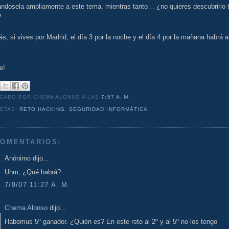
ándosela ampliamente a este tema, mientras tanto… ¿no quieres descubrirlo 
?
, si vives por Madrid, el día 3 por la noche y el día 4 por la mañana habrá a
.
e!
ICADO POR CHEMA ALONSO
A LAS
7:57 A. M.
UETAS:
RETO HACKING
,
SEGURIDAD INFORMÁTICA
COMENTARIOS:
Anónimo dijo...
Uhm, ¿Qué habrá?
7/9/07 11:27 A. M.
Chema Alonso
dijo...
Habemus 5º ganador. ¿Quién es? En este reto al 2º y al 5º no los tengo