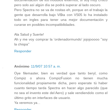
documentación de los modulos externos; sí soy muy crítico
pero solo así algún día se podrá superar al lado oscuro.
Pero Spectra no se va de rositas eh, porque en el trabajo la
gente que desarrolla bajo Vi$ta con VS05 lo ha instalado
todo en ingles para tener una mejor documentación y
curarse en posibles incompatibilidades.
Ala Salud y Suerte!
Ah y me voy comprar la 'ordenadormundo' jojojooooo ''soy
la chispa''
Responder
Anónimo
11/9/07 10:57 a. m.
Oye filemaster, bien es verdad que tanto beryl, como
Compiz o ahora CompizFusion no tienen mucha
funcionalidad propiamente dicha, pero esperate tú haber
cuanto tiempo tarda Spectra en hacer algo parecido (que
no sea el invento este del Aero) y sale vendiendolo como el
último grito en interfaces de usuario.
Ya veremos ya...
Responder