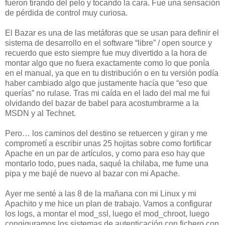
fueron tirando del pelo y tocando la cara. Fue una sensación
de pérdida de control muy curiosa.
El Bazar es una de las metáforas que se usan para definir el
sistema de desarrollo en el software “libre” / open source y
recuerdo que esto siempre fue muy divertido a la hora de
montar algo que no fuera exactamente como lo que ponía
en el manual, ya que en tu distribución o en tu versión podía
haber cambiado algo que justamente hacía que “eso que
querías” no rulase. Tras mi caída en el lado del mal me fui
olvidando del bazar de babel para acostumbrarme a la
MSDN y al Technet.
Pero… los caminos del destino se retuercen y giran y me
comprometí a escribir unas 25 hojitas sobre como fortificar
Apache en un par de artículos, y como para eso hay que
montarlo todo, pues nada, saqué la chilaba, me fume una
pipa y me bajé de nuevo al bazar con mi Apache.
Ayer me senté a las 8 de la mañana con mi Linux y mi
Apachito y me hice un plan de trabajo. Vamos a configurar
los logs, a montar el mod_ssl, luego el mod_chroot, luego
congiguramos los sistemas de autenticación con fichero con