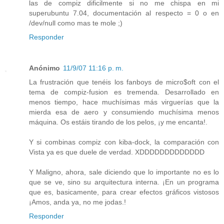
las de compiz dificilmente si no me chispa en mi
superubuntu 7.04, documentación al respecto = 0 o en
/dev/null como mas te mole ;)
Responder
Anónimo
11/9/07 11:16 p. m.
La frustración que tenéis los fanboys de micro$oft con el
tema de compiz-fusion es tremenda. Desarrollado en
menos tiempo, hace muchísimas más virguerías que la
mierda esa de aero y consumiendo muchísima menos
máquina. Os estáis tirando de los pelos, ¡y me encanta!.
Y si combinas compiz con kiba-dock, la comparación con
Vista ya es que duele de verdad. XDDDDDDDDDDDDD
Y Maligno, ahora, sale diciendo que lo importante no es lo
que se ve, sino su arquitectura interna. ¡En un programa
que es, basicamente, para crear efectos gráficos vistosos
¡Amos, anda ya, no me jodas.!
Responder