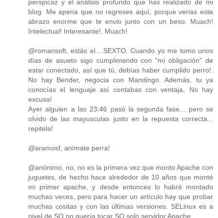
perspicaz y el análisis profundo que has realizado de mi
blog. Me apena que no regreses aquí, porque verias este
abrazo enorme que te envio junto con un beso. Muach!
Intelectual! Interesante!. Muach!
@romansoft, estás el....SEXTO. Cuando yo me tomo unos
días de asueto sigo cumplimendo con "mi obligación" de
estar conectado, así que tú, debías haber cumplido perro!.
No hay Bender, negocia con Mandingo. Además, tu ya
conocías el lenguaje así contabas con ventaja, No hay
excusa!
Ayer alguien a las 23:46 pasó la segunda fase... pero se
olvido de las mayusculas justo en la repuesta correcta...
repitela!
@aramosf, anímate perra!
@anónimo, no, no es la primera vez que monto Apache con
juguetes, de hecho hace alrededor de 10 años que monté
mi primer apache, y desde entonces lo habré montado
muchas veces, pero para hacer un artículo hay que probar
muchas cositas y con las últimas versiones. SELinux es a
nivel de SO no quería tocar SO solo servidor Apache.