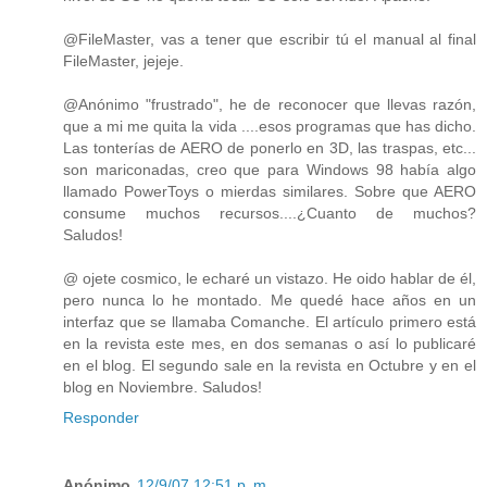
@FileMaster, vas a tener que escribir tú el manual al final
FileMaster, jejeje.
@Anónimo "frustrado", he de reconocer que llevas razón,
que a mi me quita la vida ....esos programas que has dicho.
Las tonterías de AERO de ponerlo en 3D, las traspas, etc...
son mariconadas, creo que para Windows 98 había algo
llamado PowerToys o mierdas similares. Sobre que AERO
consume muchos recursos....¿Cuanto de muchos?
Saludos!
@ ojete cosmico, le echaré un vistazo. He oido hablar de él,
pero nunca lo he montado. Me quedé hace años en un
interfaz que se llamaba Comanche. El artículo primero está
en la revista este mes, en dos semanas o así lo publicaré
en el blog. El segundo sale en la revista en Octubre y en el
blog en Noviembre. Saludos!
Responder
Anónimo
12/9/07 12:51 p. m.