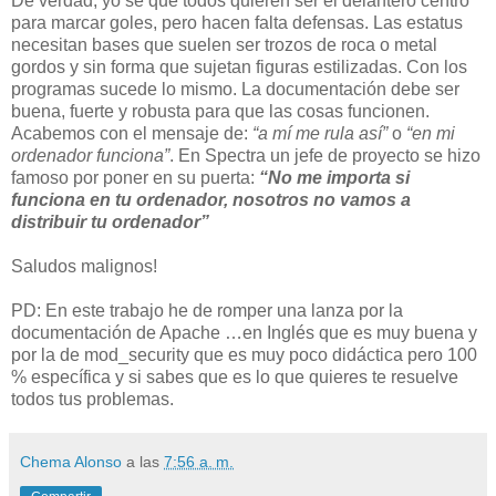
De verdad, yo se que todos quieren ser el delantero centro
para marcar goles, pero hacen falta defensas. Las estatus
necesitan bases que suelen ser trozos de roca o metal
gordos y sin forma que sujetan figuras estilizadas. Con los
programas sucede lo mismo. La documentación debe ser
buena, fuerte y robusta para que las cosas funcionen.
Acabemos con el mensaje de:
“a mí me rula así”
o
“en mi
ordenador funciona”
. En Spectra un jefe de proyecto se hizo
famoso por poner en su puerta:
“No me importa si
funciona en tu ordenador, nosotros no vamos a
distribuir tu ordenador”
Saludos malignos!
PD: En este trabajo he de romper una lanza por la
documentación de Apache …en Inglés que es muy buena y
por la de mod_security que es muy poco didáctica pero 100
% específica y si sabes que es lo que quieres te resuelve
todos tus problemas.
Chema Alonso
a las
7:56 a. m.