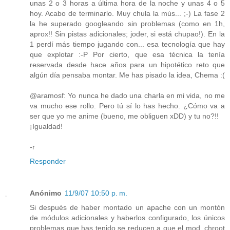
unas 2 o 3 horas a última hora de la noche y unas 4 o 5
hoy. Acabo de terminarlo. Muy chula la mús... ;-) La fase 2
la he superado googleando sin problemas (como en 1h,
aprox!! Sin pistas adicionales; joder, si está chupao!). En la
1 perdí más tiempo jugando con... esa tecnología que hay
que explotar :-P Por cierto, que esa técnica la tenía
reservada desde hace años para un hipotético reto que
algún día pensaba montar. Me has pisado la idea, Chema :(
@aramosf: Yo nunca he dado una charla en mi vida, no me
va mucho ese rollo. Pero tú sí lo has hecho. ¿Cómo va a
ser que yo me anime (bueno, me obliguen xDD) y tu no?!!
¡Igualdad!
-r
Responder
Anónimo
11/9/07 10:50 p. m.
Si después de haber montado un apache con un montón
de módulos adicionales y haberlos configurado, los únicos
problemas que has tenido se reducen a que el mod_chroot