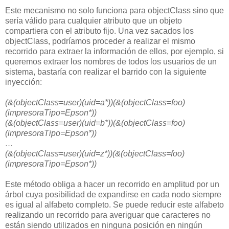
Este mecanismo no solo funciona para objectClass sino que
sería válido para cualquier atributo que un objeto
compartiera con el atributo fijo. Una vez sacados los
objectClass, podríamos proceder a realizar el mismo
recorrido para extraer la información de ellos, por ejemplo, si
queremos extraer los nombres de todos los usuarios de un
sistema, bastaría con realizar el barrido con la siguiente
inyección:
(&(objectClass=user)(uid=a*))(&(objectClass=foo)
(impresoraTipo=Epson*))
(&(objectClass=user)(uid=b*))(&(objectClass=foo)
(impresoraTipo=Epson*))
…
(&(objectClass=user)(uid=z*))(&(objectClass=foo)
(impresoraTipo=Epson*))
Este método obliga a hacer un recorrido en amplitud por un
árbol cuya posibilidad de expandirse en cada nodo siempre
es igual al alfabeto completo. Se puede reducir este alfabeto
realizando un recorrido para averiguar que caracteres no
están siendo utilizados en ninguna posición en ningún