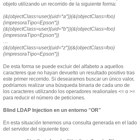
objeto utilizando un recorrido de la siguiente forma:
(&(objectClass=user)(uid=*a*))(&(objectClass=foo)
(impresoraTipo=Epson*))
(&(objectClass=user)(uid=*b*))(&(objectClass=foo)
(impresoraTipo=Epson*))
…
(&(objectClass=user)(uid=*z*))(&(objectClass=foo)
(impresoraTipo=Epson*))
De esta forma se puede excluir del alfabeto a aquellos
caracteres que no hayan devuelto un resultado positivo tras
este primer recorrido. Si desearamos buscar un único valor,
podríamos realizar una búsqueda binaria de cada uno de
los caracteres utilizando los operadores realionales <= o >=
para reducir el número de peticiones.
Blind LDAP Injection en un entorno “OR”
En esta situación tenemos una consulta generada en el lado
del servidor del siguiente tipo: