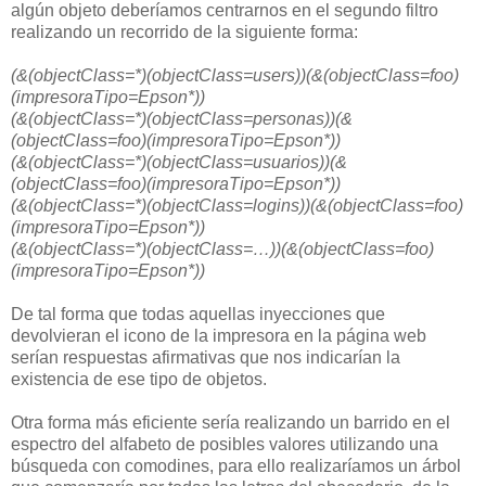
algún objeto deberíamos centrarnos en el segundo filtro
realizando un recorrido de la siguiente forma:
(&(objectClass=*)(objectClass=users))(&(objectClass=foo)
(impresoraTipo=Epson*))
(&(objectClass=*)(objectClass=personas))(&
(objectClass=foo)(impresoraTipo=Epson*))
(&(objectClass=*)(objectClass=usuarios))(&
(objectClass=foo)(impresoraTipo=Epson*))
(&(objectClass=*)(objectClass=logins))(&(objectClass=foo)
(impresoraTipo=Epson*))
(&(objectClass=*)(objectClass=…))(&(objectClass=foo)
(impresoraTipo=Epson*))
De tal forma que todas aquellas inyecciones que
devolvieran el icono de la impresora en la página web
serían respuestas afirmativas que nos indicarían la
existencia de ese tipo de objetos.
Otra forma más eficiente sería realizando un barrido en el
espectro del alfabeto de posibles valores utilizando una
búsqueda con comodines, para ello realizaríamos un árbol