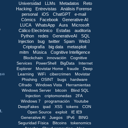
Universidad
LLMs
Metadatos
Reto
Hacking
Entrevistas
Análisis Forense
personal
iOS
ChatGPT
e-mail
Cómics
Facebook
Generative-AI
LUCA
WhatsApp
Aura
Microsoft
e
Cálico Electrónico
Estafas
auditoría
Python
redes
GenerativeAI
SQL
Injection
bug
twitter
Spam
Web3
Criptografía
big data
metasploit
mitm
Música
Cognitive Intelligence
Blockchain
innovación
Cognitive
Services
PowerShell
BigData
Internet
Explorer
Movistar Home
fraude
Deep
Learning
WiFi
cibercrimen
Movistar
gua
Phishing
OSINT
bugs
hardware
Cifrado
Windows Vista
Herramientas
Windows Server
bitcoin
Blind SQL
Injection
criptomonedas
2FA
Windows 7
programación
Youtube
DeepFakes
ipad
XSS
tokens
CON
t.
Open Source
exploit
IE IE9
Generative AI
Juegos
IPv6
BING
Seguridad Física
Bitcoins
tokenomics