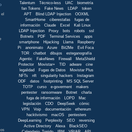
Talentum
Técnico-less
UAC
biometría
o
fan Tokens
Fake News
LDAP
token
APT
Blind LDAP Injection
OOXML
 el
SmartHome
ciberestafas
fugas de
información
Claude
Excel
Kali Linux
LDAP Injection
Proxy
bots
robots
ssl
Botnets
PDF
Terminal Services
apps
e
smartphone
Hijacking
Llama
Raspberry
Pi
anonimato
Azure
Bit2Me
Evil Foca
TOR
chatbot
dibujos
esteganografía
Agentic
FakeNews
Firewall
MetaShield
Protector
Movistar+
TID
adware
cine
legalidad
Fugas de Datos
Movistar Plus
NFTs
nft
singularity hackers
Instagram
ODF
datos
footprinting
MS SQL Server
TOTP
curso
e-goverment
makers
pentester
ransomware
Botnet
charla
fuga de información
LOPD
Mac
s
legislación
CDO
DeepSeek
cómic
VPN
Voip
documentación
ethereum
hacktivismo
macOS
pentesters
DeepLearning
Perplexity
SEO
reversing
Active Directory
Alexa
BlackSEO
los
Calendario_Torrido
IBM
VR/AR
API