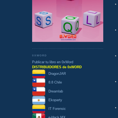
0XWORD
Publicar tu libro en 0xWord
DISTRIBUIDORES de 0xWORD
DragonJAR
8.8 Chile
Dreamlab
Ekoparty
IT Forensic
e-Hack MX