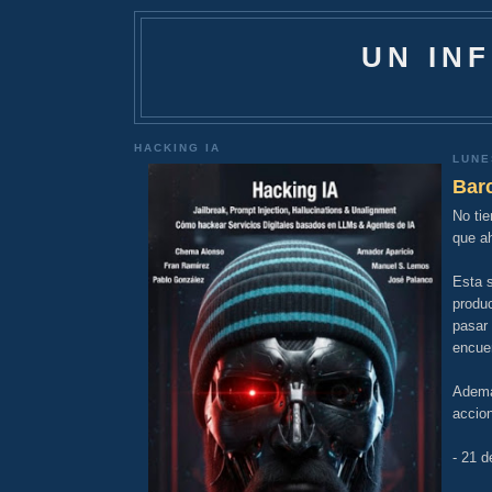
UN IN
HACKING IA
LUNE
Bar
No tie
que ah
Esta 
produc
pasar 
encue
Ademá
accio
- 21 