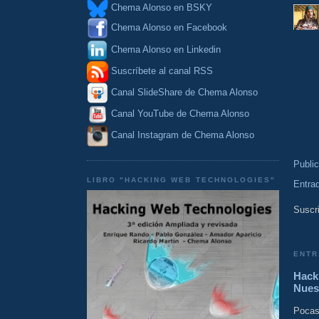
Chema Alonso en BSKY
Chema Alonso en Facebook
Chema Alonso en Linkedin
Suscríbete al canal RSS
Canal SlideShare de Chema Alonso
Canal YouTube de Chema Alonso
Canal Instagram de Chema Alonso
Publi
LIBRO "HACKING WEB TECHNOLOGIES"
Entra
Suscri
ENTR
Hacki
Nues
Pocas