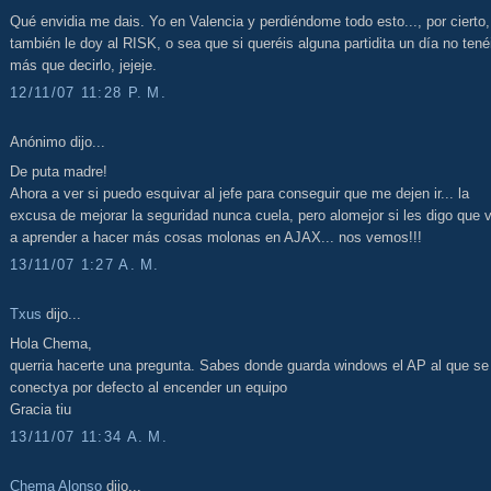
Qué envidia me dais. Yo en Valencia y perdiéndome todo esto..., por cierto,
también le doy al RISK, o sea que si queréis alguna partidita un día no tené
más que decirlo, jejeje.
12/11/07 11:28 P. M.
Anónimo dijo...
De puta madre!
Ahora a ver si puedo esquivar al jefe para conseguir que me dejen ir... la
excusa de mejorar la seguridad nunca cuela, pero alomejor si les digo que 
a aprender a hacer más cosas molonas en AJAX... nos vemos!!!
13/11/07 1:27 A. M.
Txus
dijo...
Hola Chema,
querria hacerte una pregunta. Sabes donde guarda windows el AP al que se
conectya por defecto al encender un equipo
Gracia tiu
13/11/07 11:34 A. M.
Chema Alonso
dijo...