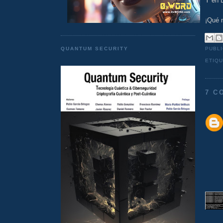
Y en E
¡Qué 
PUBL
QUANTUM SECURITY
ETIQ
7 C