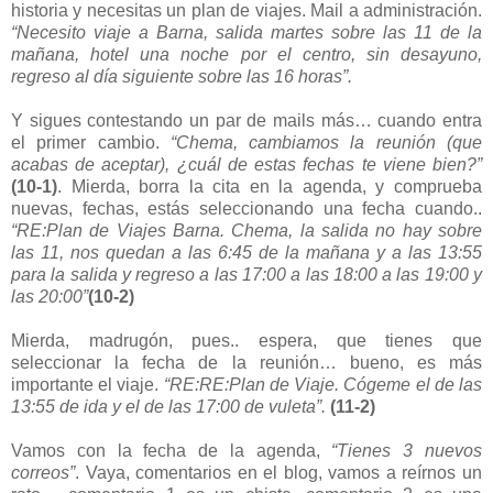
historia y necesitas un plan de viajes. Mail a administración.
“Necesito viaje a Barna, salida martes sobre las 11 de la
mañana, hotel una noche por el centro, sin desayuno,
regreso al día siguiente sobre las 16 horas”.
Y sigues contestando un par de mails más… cuando entra
el primer cambio.
“Chema, cambiamos la reunión (que
acabas de aceptar), ¿cuál de estas fechas te viene bien?”
(10-1)
. Mierda, borra la cita en la agenda, y comprueba
nuevas, fechas, estás seleccionando una fecha cuando..
“RE:Plan de Viajes Barna. Chema, la salida no hay sobre
las 11, nos quedan a las 6:45 de la mañana y a las 13:55
para la salida y regreso a las 17:00 a las 18:00 a las 19:00 y
las 20:00”
(10-2)
Mierda, madrugón, pues.. espera, que tienes que
seleccionar la fecha de la reunión… bueno, es más
importante el viaje.
“RE:RE:Plan de Viaje. Cógeme el de las
13:55 de ida y el de las 17:00 de vuleta”.
(11-2)
Vamos con la fecha de la agenda,
“Tienes 3 nuevos
correos”
. Vaya, comentarios en el blog, vamos a reírnos un