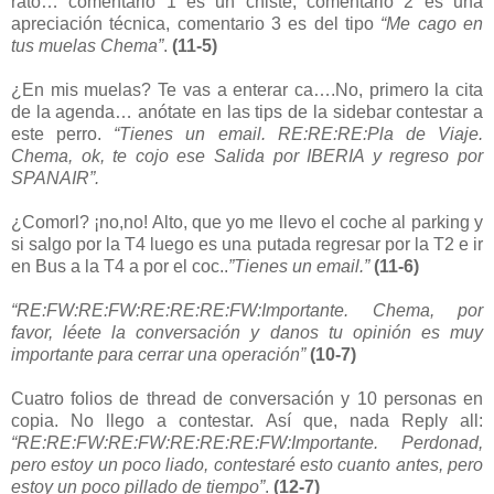
rato… comentario 1 es un chiste, comentario 2 es una
apreciación técnica, comentario 3 es del tipo
“Me cago en
tus muelas Chema”
.
(11-5)
¿En mis muelas? Te vas a enterar ca….No, primero la cita
de la agenda… anótate en las tips de la sidebar contestar a
este perro.
“Tienes un email. RE:RE:RE:Pla de Viaje.
Chema, ok, te cojo ese Salida por IBERIA y regreso por
SPANAIR”.
¿Comorl? ¡no,no! Alto, que yo me llevo el coche al parking y
si salgo por la T4 luego es una putada regresar por la T2 e ir
en Bus a la T4 a por el coc..
”Tienes un email.”
(11-6)
“RE:FW:RE:FW:RE:RE:RE:FW:Importante. Chema, por
favor, léete la conversación y danos tu opinión es muy
importante para cerrar una operación”
(10-7)
Cuatro folios de thread de conversación y 10 personas en
copia. No llego a contestar. Así que, nada Reply all:
“RE:RE:FW:RE:FW:RE:RE:RE:FW:Importante. Perdonad,
pero estoy un poco liado, contestaré esto cuanto antes, pero
estoy un poco pillado de tiempo”
.
(12-7)