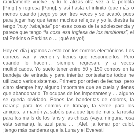
rápidamente vuelve…y tú le atizas otra vez a la pelotita
[Ping!] y regresa [Pong], y así hasta el infinito (que más o
menos cuando juego yo son tres veces y se acabó, pues
para jugar hay que tener muchos reflejos y yo la diestra la
tengo
“muy trabajada”
por esas cosas de la adolescencia y
parece que tengo
“la cosa esa inglesa de los temblores”
, el
tal Perkins o Parkins o … ¡qué sé yo!)
Hoy en día jugamos a esto con los correos electrónicos. Los
correos van y vienen y tienes que responderlos. Pero
cuando lo hacen… siempre regresan, y a veces
multiplicados. Yo suelo tener entre 50 y 150 correos en la
bandeja de entrada y para intentar contestarlos todos he
utilizado varios sistemas. Primero por orden de fechas, pero
claro siempre hay alguno importante que se cuela y tienes
que abandonarlo. Te ocupas de los importantes y … alguno
se queda olvidado. Pones las banderitas de colores, la
naranja para los compis de trabajo, la verde para los
amigos, la marrón ya sabéis para que tipo de mails, la rosita
para los mails de los fans y las chicas (vaya, ninguna rosa
esta semana), la azul para …. ¡Ale!, ¡a tomar por culo!,
¡tengo más banderas que la Luna y el Everest!