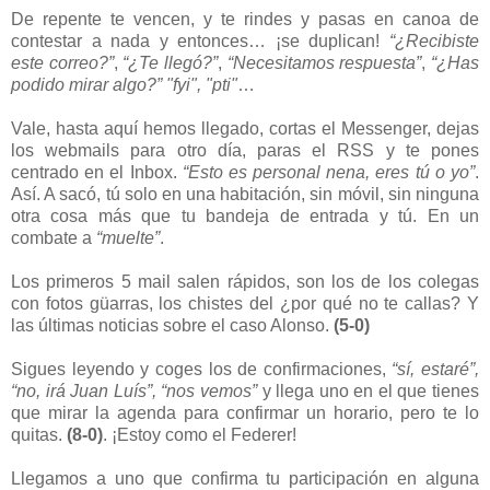
De repente te vencen, y te rindes y pasas en canoa de
contestar a nada y entonces… ¡se duplican!
“¿Recibiste
este correo?”
,
“¿Te llegó?”
,
“Necesitamos respuesta”
,
“¿Has
podido mirar algo?”
"fyi", "pti"
…
Vale, hasta aquí hemos llegado, cortas el Messenger, dejas
los webmails para otro día, paras el RSS y te pones
centrado en el Inbox.
“Esto es personal nena, eres tú o yo”
.
Así. A sacó, tú solo en una habitación, sin móvil, sin ninguna
otra cosa más que tu bandeja de entrada y tú. En un
combate a
“muelte”
.
Los primeros 5 mail salen rápidos, son los de los colegas
con fotos güarras, los chistes del ¿por qué no te callas? Y
las últimas noticias sobre el caso Alonso.
(5-0)
Sigues leyendo y coges los de confirmaciones,
“sí, estaré”,
“no, irá Juan Luís”, “nos vemos”
y llega uno en el que tienes
que mirar la agenda para confirmar un horario, pero te lo
quitas.
(8-0)
. ¡Estoy como el Federer!
Llegamos a uno que confirma tu participación en alguna