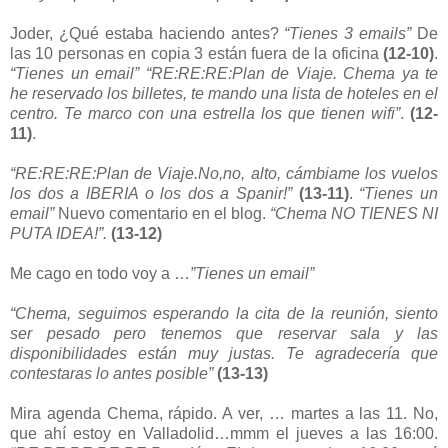
Joder, ¿Qué estaba haciendo antes?
“Tienes 3 emails”
De
las 10 personas en copia 3 están fuera de la oficina
(12-10)
.
“Tienes un email” “RE:RE:RE:Plan de Viaje. Chema ya te
he reservado los billetes, te mando una lista de hoteles en el
centro. Te marco con una estrella los que tienen wifi”
.
(12-
11)
.
“RE:RE:RE:Plan de Viaje.No,no, alto, cámbiame los vuelos
los dos a IBERIA o los dos a Spanir!”
(13-11)
.
“Tienes un
email”
Nuevo comentario en el blog.
“Chema NO TIENES NI
PUTA IDEA!”.
(13-12)
Me cago en todo voy a …
”Tienes un email”
“Chema, seguimos esperando la cita de la reunión, siento
ser pesado pero tenemos que reservar sala y las
disponibilidades están muy justas. Te agradecería que
contestaras lo antes posible”
(13-13)
Mira agenda Chema, rápido. A ver, … martes a las 11. No,
que ahí estoy en Valladolid…mmm el jueves a las 16:00.