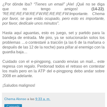
¿Por dónde iba?
“Tienes un email”
¡Ale! ¡Qué no se diga
que no tengo amigos!
(14-22)
.
“RE:RE:RE:FW:RE:FW:RE:RE:RE:FW:Importante. Chema
por favor, se que estás ocupado, pero esto es importante,
por favor, dedícale unos minutos”
.
Hasta aquí aguantas, esto es juego, set y partido para la
bandeja de entrada. Me piro, ya se solucionarán solos los
problemas …o contestaré a traición (a las 6 de la mañana o
después de las 12 de la noche) para pillar al enemigo con la
guardia baja…
Cuidado con el e-pingpong, cuando envias un mail... este
regresa con regalo. Perdonad todos el retraso en contestar
los mails pero en la ATP del e-pingpong debo andar sobre
2008 en adelante.
¡Saludos malignos!
Chema Alonso
a las
9:33 a. m.
Compartir