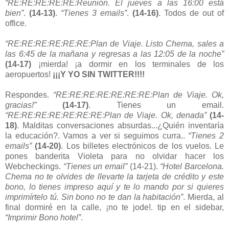
“RE:RE:RE:RE:RE:Reunión. El jueves a las 16:00 está
bien”
.
(14-13)
.
“Tienes 3 emails”
.
(14-16)
. Todos de out of
office.
“RE:RE:RE:RE:RE:RE:Plan de Viaje. Listo Chema, sales a
las 6:45 de la mañana y regresas a las 12:05 de la noche”
(14-17)
¡mierda! ¡a dormir en los terminales de los
aeropuertos!
¡¡¡Y YO SIN TWITTER!!!!
Respondes.
“RE:RE:RE:RE:RE:RE:RE:Plan de Viaje. Ok,
gracias!”
(14-17)
. Tienes un email.
“RE:RE:RE:RE:RE:RE:RE:Plan de Viaje. Ok, denada”
(14-
18)
. Malditas conversaciones absurdas...¿Quién inventaría
la educación?. Vamos a ver si seguimos curra..
“Tienes 2
emails”
(14-20)
. Los billetes electrónicos de los vuelos. Le
pones banderita Violeta para no olvidar hacer los
Webcheckings.
“Tienes un email”
(14-21).
“Hotel Barcelona.
Chema no te olvides de llevarte la tarjeta de crédito y este
bono, lo tienes impreso aquí y te lo mando por si quieres
imprimírtelo tú. Sin bono no te dan la habitación”
. Mierda, al
final dormiré en la calle, ¡no te jode!. tip en el sidebar,
“Imprimir Bono hotel”
.