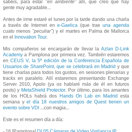
sabéis, para estar
"en ambiente"
allí, que creo que hay
gente muy agradable...
Antes de irme estaré el lunes por la tarde dando una charla
a través de Internet en
e-Gaelica
(que trae
una agenda
cuato menos
"peculiar"
) y el martes en Palma de Mallorca
en el
Innovation Tour
.
Mis compañeros se encargarán de llevar la
Azlan D-Link
Academy
a Pamplona por primera vez. También estaremos
en
CEUS V, la 5ª edición de la Conferencia Española de
Usuarios de SharePoint, que se celebrará en Madrid
y que
tiene charlas para todos los gustos, en sesiones plenarias y
tracks en paralelo. Allí estaremos presentando Exchange
Server 2010, Apolo (ya os hablaré más de él en futuros
posts) y
MetaShield Protector
. Por último, para los amantes
de los HOLs habrá dos
Hands On Lab en Madrid
esta
semana y
el día 18 nuestros amigos de Quest tienen un
evento sobre VDI
...con magia...
Este es el resumen día a día:
- 16 [Pamplona]
DL05 Cámaras de Video Vigilancia IP