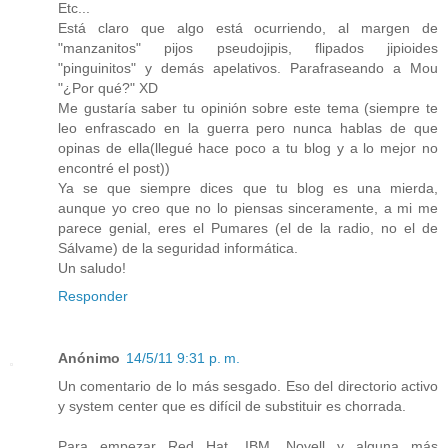
Etc...
Está claro que algo está ocurriendo, al margen de
"manzanitos" pijos pseudojipis, flipados jipioides
"pinguinitos" y demás apelativos. Parafraseando a Mou
"¿Por qué?" XD
Me gustaría saber tu opinión sobre este tema (siempre te
leo enfrascado en la guerra pero nunca hablas de que
opinas de ella(llegué hace poco a tu blog y a lo mejor no
encontré el post))
Ya se que siempre dices que tu blog es una mierda,
aunque yo creo que no lo piensas sinceramente, a mi me
parece genial, eres el Pumares (el de la radio, no el de
Sálvame) de la seguridad informática.
Un saludo!
Responder
Anónimo
14/5/11 9:31 p. m.
Un comentario de lo más sesgado. Eso del directorio activo
y system center que es difícil de substituir es chorrada.
Para empezar Red Hat, IBM, Novell y alguna más