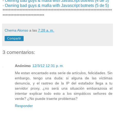
-
Owning bad guys & mafia with Javascript botnets (4 de 5)
-
Owning bad guys & mafia with Javascript botnets (5 de 5)
***********************************************************************
***************************
Chema Alonso
a las
7:28 a. m.
Compartir
3 comentarios:
Anónimo
12/3/12 12:31 p. m.
Me estan encantado esta serie de artículos, felicidades. Sin
embargo, tengo una duda: si alguna de las víctimas
denuncia, y el rastreo de la IP del estafador llega a tu
servidor proxy, ¿no será una situación embarazosa el
intentar explicar todo esto a los simpáticos señores de
verde? ¿No puede traerte problemas?
Responder