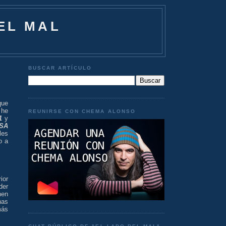
EL MAL
BUSCAR ARTÍCULO
que
 he
REUNIRSE CON CHEMA ALONSO
1
y
SSA
les
o a
ior
der
nen
nas
más