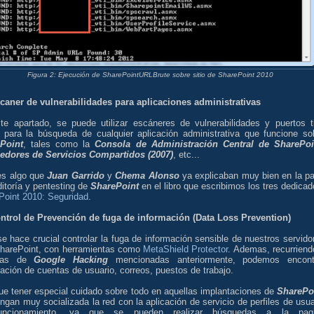
Figura 2: Ejecución de SharePointURLBrute sobre sitio de SharePoint 2010
scaner de vulnerabilidades para aplicaciones administrativas
te apartado, se puede utilizar escáneres de vulnerabilidades y puertos t
para la búsqueda de cualquier aplicación administrativa que funcione so
Point
, tales como la
Consola de Administración Central de SharePoi
edores de Servicios Compartidos (2007)
, etc...
es algo que
Juan Garrido
y
Chema Alonso
ya explicaban muy bien en la pa
itoría y pentesting de
SharePoint
en el libro que escribimos los tres dedicad
Point 2010: Seguridad
.
ontrol de Prevención de fuga de información (Data Loss Prevention)
e hace crucial controlar la fuga de información sensible de nuestros servido
harePoint, con herramientas como
MetaShield Protector
. Ademas, recurriend
icas de
Google Hacking
mencionadas anteriormente, podemos encont
ación de cuentas de usuario, correos, puestos de trabajo.
ue tener especial cuidado sobre todo en aquellas implantaciones de
SharePo
ngan muy socializada la red con la aplicación de servicio de perfiles de usua
uncionamiento, ya que se pueden realizar búsquedas a la pag