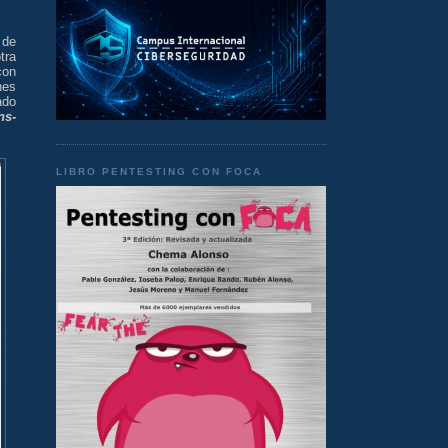
 de
tra
con
nes
ado
ns-
LIBRO PENTESTING CON FOCA