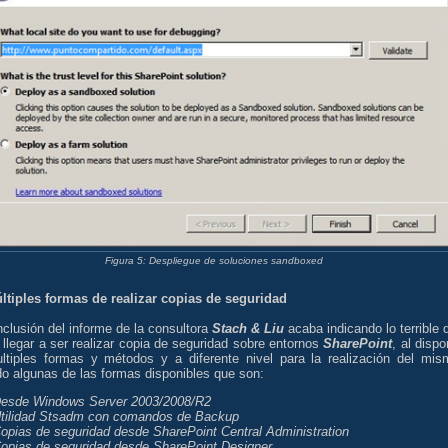
Figura 5: Despliegue de soluciones sandboxed
últiples formas de realizar copias de seguridad
clusión del informe de la consultora
Stach & Liu
acaba indicando lo terrible 
llegar a ser realizar copia de seguridad sobre entornos
SharePoint
, al dispo
ltiples formas y métodos y a diferente nivel para la realización del mis
do algunas de las formas disponibles que son:
Desde Windows Server 2003/2008/R2
Utilidad Stsadm con comandos de Backup
Copias de seguridad desde SharePoint Central Administration
Copias de seguridad desde SharePoint Designer