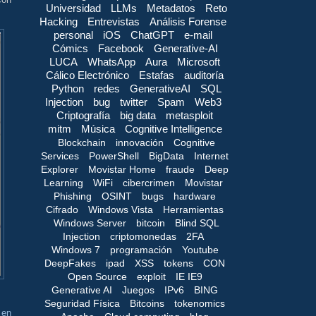
Universidad
LLMs
Metadatos
Reto
Hacking
Entrevistas
Análisis Forense
personal
iOS
ChatGPT
e-mail
Cómics
Facebook
Generative-AI
LUCA
WhatsApp
Aura
Microsoft
Cálico Electrónico
Estafas
auditoría
Python
redes
GenerativeAI
SQL
Injection
bug
twitter
Spam
Web3
Criptografía
big data
metasploit
mitm
Música
Cognitive Intelligence
Blockchain
innovación
Cognitive
Services
PowerShell
BigData
Internet
Explorer
Movistar Home
fraude
Deep
Learning
WiFi
cibercrimen
Movistar
Phishing
OSINT
bugs
hardware
Cifrado
Windows Vista
Herramientas
Windows Server
bitcoin
Blind SQL
Injection
criptomonedas
2FA
Windows 7
programación
Youtube
DeepFakes
ipad
XSS
tokens
CON
Open Source
exploit
IE IE9
Generative AI
Juegos
IPv6
BING
Seguridad Física
Bitcoins
tokenomics
 en