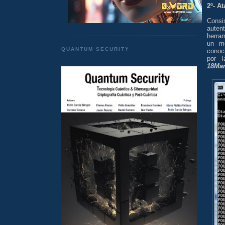
2º- A
Consi
auten
herra
un mo
QUANTUM SECURITY
conoci
por l
18Ma