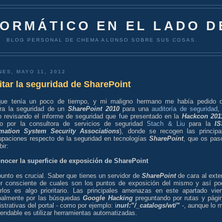
FORMÁTICO EN EL LADO D
BLOG PERSONAL DE CHEMA ALONSO SOBRE SUS COSAS.
NES, MAYO 11, 2012
tar la seguridad de SharePoint
ue tenía un poco de tiempo, y mi maligno hermano me había pedido 
ara la seguridad de un
SharePoint 2010
para una
auditoría de seguridad
,
o revisando el informe de seguridad que fue presentado en la
Hackcon 201
do por la consultora de servicios de seguridad
Stach & Liu
para la
I
rmation System Security Associations
), donde se recogen las principa
upaciones respecto de la seguridad en tecnologías
SharePoint
, que os pas
bir:
onocer la superficie de exposición de SharePoint
unto es crucial. Saber que tienes un servidor de
SharePoint
de cara al exter
er consciente de cuales son los puntos de exposición del mismo y así po
carlos es algo prioritario. Las principales amenazas en este apartado vie
ipalmente por las búsquedas
Google Hacking
preguntando por rutas y pági
strativas del portal - como por ejemplo: i
nurl:”/_catalogs/wt/”
-, aunque lo 
endable es utilizar herramientas automatizadas.