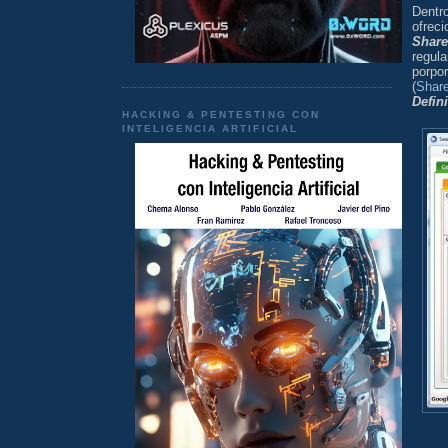
Dentr
ofrec
Share
regul
porpo
(
Share
Defini
HACKING & PENTESTING CON
INTELIGENCIA ARTIFICIAL