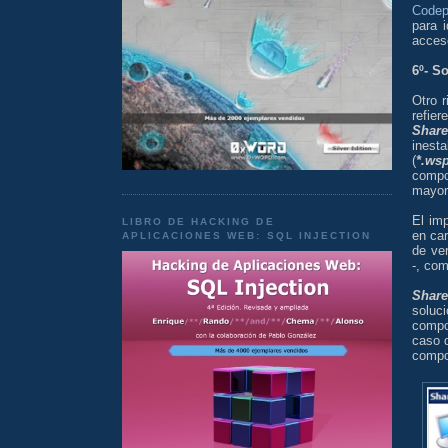
Codep
para 
acces
6º- S
Otro r
refie
Share
inesta
(
*.wsp
compo
mayor
El imp
LIBRO DE HACKING DE
en car
APLICACIONES WEB: SQL INJECTION
de ve
-, co
Share
solu
compo
caso d
compon