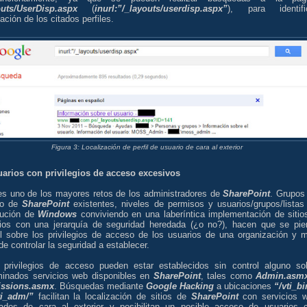
outs/UserDisp.aspx
(
inurl:”/_layouts/userdisp.aspx”
), para identifi
ación de los citados perfiles.
Figura 3: Localización de perfil de usuario de cara al exterior
uarios con privilegios de acceso excesivos
es uno de los mayores retos de los administradores de
SharePoint
. Grupos
io de
SharePoint
existentes, niveles de permisos y usuarios/grupos/listas
ibución de
Windows
conviviendo en una laberíntica implementación de sitio
tios con una jerarquía de seguridad heredada (¿o no?), hacen que se pie
ol sobre los privilegios de acceso de los usuarios de una organización y 
l de controlar la seguridad a establecer.
 privilegios de acceso pueden estar establecidos sin control alguno so
minados servicios web disponibles en
SharePoint
, tales como
Admin.asm
ssions.asmx
. Búsquedas mediante
Google Hacking
a ubicaciones
“/vti_bi
ti_adm/”
facilitan la localización de sitios de
SharePoint
con servicios 
cados de cara al exterior y posibilitan un posible acceso de usuarios 