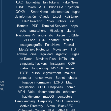
UAC
biometría
fan Tokens
Fake News
LDAP
token
APT
Blind LDAP Injection
OOXML
SmartHome
ciberestafas
fugas
de información
Claude
Excel
Kali Linux
LDAP Injection
Proxy
robots
ssl
Botnets
PDF
Terminal Services
apps
bots
smartphone
Hijacking
Llama
Raspberry Pi
anonimato
Azure
Bit2Me
Evil Foca
TOR
chatbot
dibujos
esteganografía
FakeNews
Firewall
MetaShield Protector
Movistar+
TID
adware
cine
legalidad
Agentic
Fugas
de Datos
Movistar Plus
NFTs
nft
singularity hackers
Instagram
ODF
datos
footprinting
MS SQL Server
TOTP
curso
e-goverment
makers
pentester
ransomware
Botnet
charla
que
fuga de información
LOPD
Mac
ner
legislación
CDO
DeepSeek
cómic
mo,
VPN
Voip
documentación
ethereum
hacktivismo
macOS
pentesters
DeepLearning
Perplexity
SEO
reversing
Active Directory
Alexa
BlackSEO
Calendario_Torrido
IBM
VR/AR
API