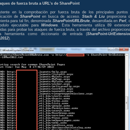
taques de fuerza bruta a URL’s de SharePoint
stente en la comprobación por fuerza bruta de los principales puntos
ticación de
SharePoint
en busca de acceso.
Stach & Liu
proporciona o
mienta para tal fin, denominada
SharePointURLBrute
, desarrollada en
Perl
, 
dulo ejecutable para
Windows
. Esta herramienta utiliza 89 extensio
das para probar los ataques de fuerza bruta, a través del archivo proporcion
a herramienta como diccionario de entrada (
SharePoint-UrlExtensio
r2012
).