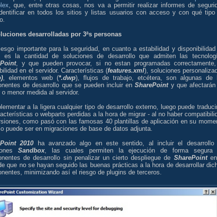
lex
, que, entre otras cosas, nos va a permitir realizar informes de seguri
identificar en todos los sitios y listas usuarios con acceso y con qué tipo
o.
oluciones desarrolladas por 3ªs personas
iesgo importante para la seguridad, en cuanto a estabilidad y disponibilidad
re es la cantidad de soluciones de desarrollo que admiten las tecnolog
Point
, y que pueden provocar, si no estan programadas correctamente,
bilidad en el servidor. Características (
features.xml
), soluciones personaliza
)
, elementos web (
*.dwp
), flujos de trabajo, etcétera, son algunas de 
nentes de desarrollo que se pueden incluir en
SharePoint
y que afectarán
 o menor medida al servidor.
lementar a la ligera cualquier tipo de desarrollo externo, luego puede traduci
acterísticas o webparts perdidas a la hora de migrar - al no haber compatibili
rsiones, como pasó con las famosas 40 plantillas de aplicación en su mome
mo puede ser en migraciones de base de datos adjunta.
Point 2010
ha avanzado algo en este sentido, al incluir el desarrollo
ciones
Sandbox
, las cuales permiten la ejecución de forma segura
nentes de desarrollo sin penalizar un cierto despliegue de
SharePoint
en
e que no se hayan seguido las buenas prácticas a la hora de desarrollar dic
entes, minimizando así el riesgo de plugins de terceros.