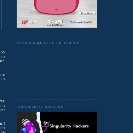
AGRADECIMIENTOS EN TEMPOS
ipo
bre
nt
,
rte
o a
res
o a
SINGULARITY HACKERS
rar
int
rio
ina