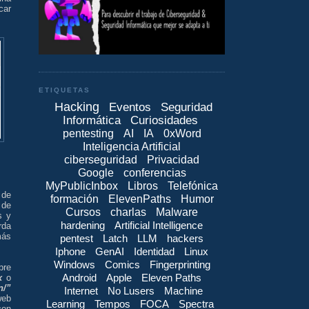
car
ETIQUETAS
Hacking
Eventos
Seguridad
Informática
Curiosidades
pentesting
AI
IA
0xWord
Inteligencia Artificial
ciberseguridad
Privacidad
Google
conferencias
MyPublicInbox
Libros
Telefónica
 de
formación
ElevenPaths
Humor
 de
Cursos
charlas
Malware
s y
hardening
Artificial Intelligence
rda
más
pentest
Latch
LLM
hackers
Iphone
GenAI
Identidad
Linux
Windows
Comics
Fingerprinting
bre
Android
Apple
Eleven Paths
x
o
n/”
Internet
No Lusers
Machine
web
Learning
Tempos
FOCA
Spectra
con