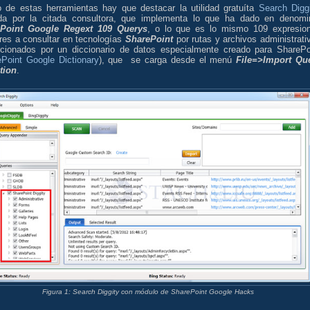
o de estas herramientas hay que destacar la utilidad gratuíta
Search Diggi
ida por la citada consultora, que implementa lo que ha dado en denomi
Point Google Regext 109 Querys
, o lo que es lo mismo 109 expresio
ares a consultar en tecnologías
SharePoint
por rutas y archivos administrati
rcionados por un diccionario de datos especialmente creado para SharePo
Point Google Dictionary
), que se carga desde el menú
File=>Import Qu
tion
.
Figura 1: Search Diggity con módulo de SharePoint Google Hacks