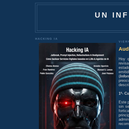
UN IN
HACKING IA
VIER
Audi
Hoy q
revis
estad
emiti
(
Info
preoc
descri
1º- C
Este p
sin s
forti
princ
admini
recom