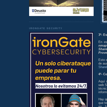
IRONGATE SECURITY
3º- E
En es
nmap
Share
Prove
Esto 
de aud
Share
4º- C
Aquí s
web S
técn
inform
Hay q
que te
en f