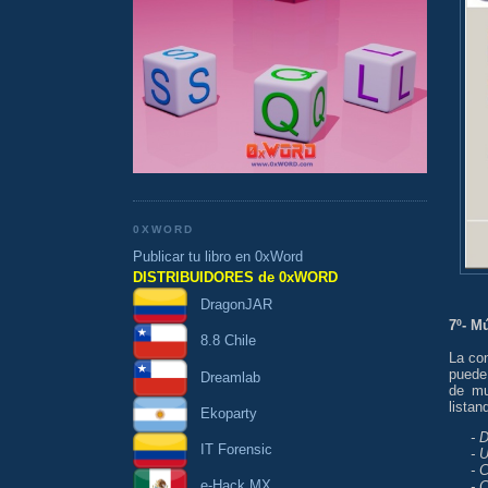
0XWORD
Publicar tu libro en 0xWord
DISTRIBUIDORES de 0xWORD
DragonJAR
7º- M
8.8 Chile
La con
puede 
Dreamlab
de mu
listan
Ekoparty
- 
IT Forensic
- 
- 
e-Hack MX
- 