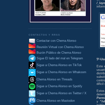
/_lay
inform
CONTACTOS Y RRSS
Contactar con Chema Alonso
Reunión Virtual con Chema Alonso
Buzón Público de Chema Alonso
Sigue El lado del mal en Telegram
5º-Us
Sigue a Chema Alonso en TikTok
Este 
usuar
Sigue a Chema Alonso en Whakoom
distr
subsi
Chema Alonso en Threads
contr
difici
Sigue a Chema Alonso en Spotify
Estos
Sigue a Chema Alonso en Twitter / X
deter
Permi
Chema Alonso en Mastodon
y
“/v
publi