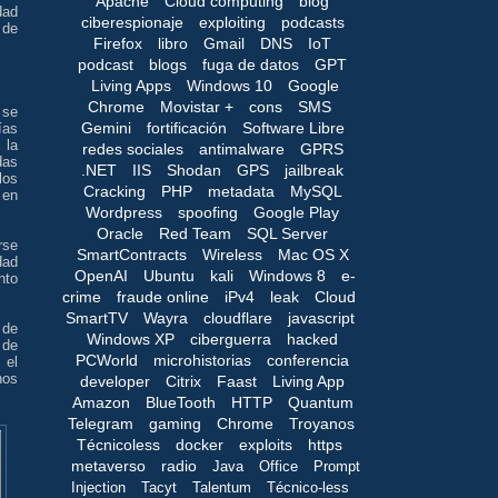
Apache
Cloud computing
blog
dad
ciberespionaje
exploiting
podcasts
 de
Firefox
libro
Gmail
DNS
IoT
podcast
blogs
fuga de datos
GPT
Living Apps
Windows 10
Google
Chrome
Movistar +
cons
SMS
 se
Gemini
fortificación
Software Libre
ías
 la
redes sociales
antimalware
GPRS
das
.NET
IIS
Shodan
GPS
jailbreak
los
Cracking
PHP
metadata
MySQL
 en
Wordpress
spoofing
Google Play
Oracle
Red Team
SQL Server
rse
SmartContracts
Wireless
Mac OS X
dad
OpenAI
Ubuntu
kali
Windows 8
e-
nto
crime
fraude online
iPv4
leak
Cloud
SmartTV
Wayra
cloudflare
javascript
 de
Windows XP
ciberguerra
hacked
 de
PCWorld
microhistorias
conferencia
 el
hos
developer
Citrix
Faast
Living App
Amazon
BlueTooth
HTTP
Quantum
Telegram
gaming
Chrome
Troyanos
Técnicoless
docker
exploits
https
metaverso
radio
Java
Office
Prompt
Injection
Tacyt
Talentum
Técnico-less