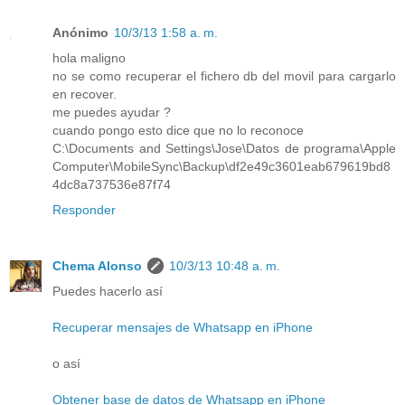
Anónimo
10/3/13 1:58 a. m.
hola maligno
no se como recuperar el fichero db del movil para cargarlo
en recover.
me puedes ayudar ?
cuando pongo esto dice que no lo reconoce
C:\Documents and Settings\Jose\Datos de programa\Apple
Computer\MobileSync\Backup\df2e49c3601eab679619bd8
4dc8a737536e87f74
Responder
Chema Alonso
10/3/13 10:48 a. m.
Puedes hacerlo así
Recuperar mensajes de Whatsapp en iPhone
o así
Obtener base de datos de Whatsapp en iPhone