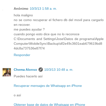
Anónimo
10/3/13 1:58 a. m.
hola maligno
no se como recuperar el fichero db del movil para cargarlo
en recover.
me puedes ayudar ?
cuando pongo esto dice que no lo reconoce
C:\Documents and Settings\Jose\Datos de programa\Apple
Computer\MobileSync\Backup\df2e49c3601eab679619bd8
4dc8a737536e87f74
Responder
Chema Alonso
10/3/13 10:48 a. m.
Puedes hacerlo así
Recuperar mensajes de Whatsapp en iPhone
o así
Obtener base de datos de Whatsapp en iPhone