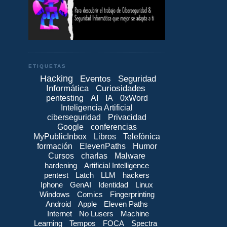
ETIQUETAS
Hacking
Eventos
Seguridad
Informática
Curiosidades
pentesting
AI
IA
0xWord
Inteligencia Artificial
ciberseguridad
Privacidad
Google
conferencias
MyPublicInbox
Libros
Telefónica
formación
ElevenPaths
Humor
Cursos
charlas
Malware
hardening
Artificial Intelligence
pentest
Latch
LLM
hackers
Iphone
GenAI
Identidad
Linux
Windows
Comics
Fingerprinting
Android
Apple
Eleven Paths
Internet
No Lusers
Machine
Learning
Tempos
FOCA
Spectra