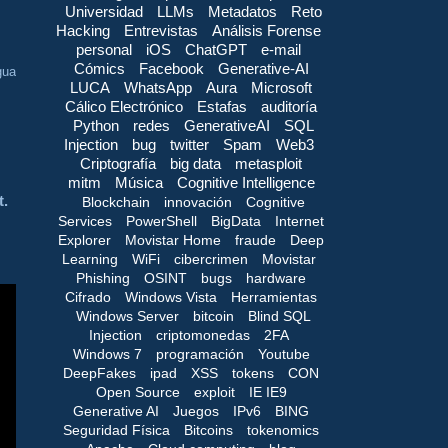
Universidad
LLMs
Metadatos
Reto
Hacking
Entrevistas
Análisis Forense
personal
iOS
ChatGPT
e-mail
Cómics
Facebook
Generative-AI
gua
LUCA
WhatsApp
Aura
Microsoft
Cálico Electrónico
Estafas
auditoría
Python
redes
GenerativeAI
SQL
Injection
bug
twitter
Spam
Web3
Criptografía
big data
metasploit
mitm
Música
Cognitive Intelligence
t.
Blockchain
innovación
Cognitive
Services
PowerShell
BigData
Internet
Explorer
Movistar Home
fraude
Deep
Learning
WiFi
cibercrimen
Movistar
Phishing
OSINT
bugs
hardware
Cifrado
Windows Vista
Herramientas
Windows Server
bitcoin
Blind SQL
Injection
criptomonedas
2FA
Windows 7
programación
Youtube
DeepFakes
ipad
XSS
tokens
CON
Open Source
exploit
IE IE9
Generative AI
Juegos
IPv6
BING
Seguridad Física
Bitcoins
tokenomics