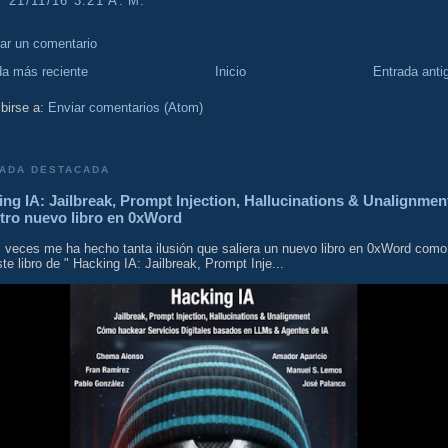
21/11/16 3:21 A. M.
car un comentario
da más reciente
Inicio
Entrada anti
birse a:
Enviar comentarios (Atom)
ADA DESTACADA
ng IA: Jailbreak, Prompt Injection, Hallucinations & Unalignmen
tro nuevo libro en 0xWord
 veces me ha hecho tanta ilusión que saliera un nuevo libro en 0xWord como
te libro de " Hacking IA: Jailbreak, Prompt Inje...