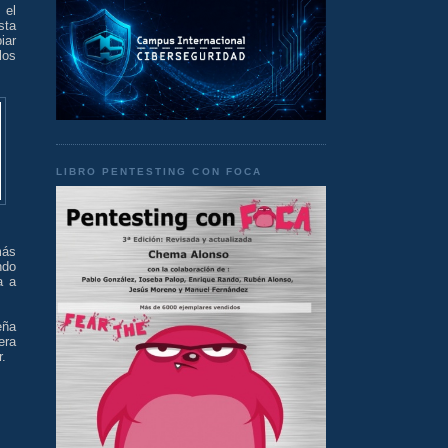
 el
sta
iar
los
LIBRO PENTESTING CON FOCA
más
ndo
a a
eña
era
r.