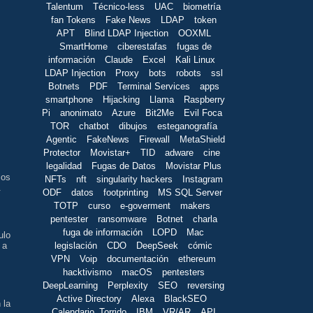
Talentum
Técnico-less
UAC
biometría
fan Tokens
Fake News
LDAP
token
APT
Blind LDAP Injection
OOXML
SmartHome
ciberestafas
fugas de
información
Claude
Excel
Kali Linux
LDAP Injection
Proxy
bots
robots
ssl
Botnets
PDF
Terminal Services
apps
smartphone
Hijacking
Llama
Raspberry
s
Pi
anonimato
Azure
Bit2Me
Evil Foca
TOR
chatbot
dibujos
esteganografía
Agentic
FakeNews
Firewall
MetaShield
Protector
Movistar+
TID
adware
cine
legalidad
Fugas de Datos
Movistar Plus
los
NFTs
nft
singularity hackers
Instagram
.
ODF
datos
footprinting
MS SQL Server
TOTP
curso
e-goverment
makers
pentester
ransomware
Botnet
charla
fuga de información
LOPD
Mac
ulo
legislación
CDO
DeepSeek
cómic
 a
VPN
Voip
documentación
ethereum
hacktivismo
macOS
pentesters
DeepLearning
Perplexity
SEO
reversing
Active Directory
Alexa
BlackSEO
 la
Calendario_Torrido
IBM
VR/AR
API