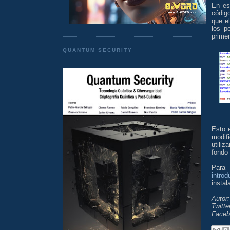
En es
códig
que e
los p
prime
QUANTUM SECURITY
Esto 
modif
utiliz
fondo
Para 
intro
instal
Autor
Twitte
Faceb