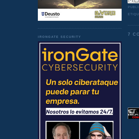
PUBL
ETIQ
7 C
IRONGATE SECURITY