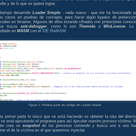
olle y de lo que se quiera lograr.
tiempo desarrolle
Loader Simple
- nada nuevo - que me ha funcionado p
s casos en pruebas de concepto, para hacer algún bypass de proteccio
iales en binarios. Algunos de ellos estando cifrados con protectores conoci
sus trucos
anti-debugger
, como lo son
Themida
o
WinLicense
. Lo
rollado en
MASM
con el
IDE RadASM
:
Figura 1: Primera parte de código de Loader Simple
a primer parte lo único que se está haciendo es obtener la ruta del directo
 se está ejecutando el programa para así ejecutar nuestro proceso víctima. 
nte crea un
snapshot
de los procesos corriendo y busca uno a uno ha
rar el de la víctima en el que queremos inyectar.