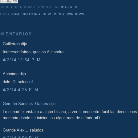
ICADO POR CHEMA ALONSO
A LAS
8:43 A. M.
UETAS:
ASM
,
CRACKING
,
REVERSING
,
WINDOWS
OMENTARIOS:
Guilletron dijo...
Interesantísimo, gracias Alejandro
4/2/14 12:54 P. M.
Anónimo dijo...
dale :D, saludos!
4/2/14 4:25 P. M.
Germán Sánchez Garcés
dijo...
Le echaré el vistazo a algún binario, a ver si encuentro fácil las direcciones
memoria donde se inician los algoritmos de cifrado =D
Grande Alex... saludos!