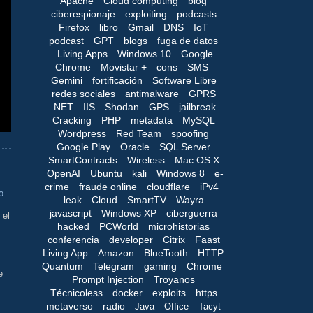
Apache
Cloud computing
blog
ciberespionaje
exploiting
podcasts
Firefox
libro
Gmail
DNS
IoT
podcast
GPT
blogs
fuga de datos
Living Apps
Windows 10
Google
Chrome
Movistar +
cons
SMS
Gemini
fortificación
Software Libre
redes sociales
antimalware
GPRS
.NET
IIS
Shodan
GPS
jailbreak
Cracking
PHP
metadata
MySQL
Wordpress
Red Team
spoofing
Google Play
Oracle
SQL Server
SmartContracts
Wireless
Mac OS X
OpenAI
Ubuntu
kali
Windows 8
e-
crime
fraude online
cloudflare
iPv4
o
leak
Cloud
SmartTV
Wayra
javascript
Windows XP
ciberguerra
 el
hacked
PCWorld
microhistorias
conferencia
developer
Citrix
Faast
Living App
Amazon
BlueTooth
HTTP
Quantum
Telegram
gaming
Chrome
e
Prompt Injection
Troyanos
Técnicoless
docker
exploits
https
metaverso
radio
Java
Office
Tacyt