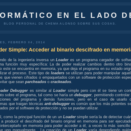
FORMÁTICO EN EL LADO D
BLOG PERSONAL DE CHEMA ALONSO SOBRE SUS COSAS.
ES, FEBRERO 04, 2014
er Simple: Acceder al binario descifrado en memori
ndo de la ingeniería inversa un
Loader
es un programa cargador de softw
na función muy específica: La de poder realizar cambios dentro otro bina
o este se encuentra en memoria, ya que deja el programa en su estado origi
alizar el proceso. Este tipo de
loaders
se utilizan para poder manipular aquel
ios que vienen cifrados o empaquetados con un software de protección espec
evitar que sean
parcheados
o
crackeados
.
oader Debugger
es similar al
Loader
simple pero con él se tiene un cont
uto sobre el programa, tal como se haría un
debugger
, permitiendo controlar 
ciones del programa y demás funciones, pero en el caso de usarlo 
amas que traigan técnicas
anti-debugger
es común que los más potentes s
ados por el software de protección y no se puedan utilizar.
al, como la principal función de un un
Loader
simple sería la de detectar cuá
 a producir el descifrado del binario original en memoria para ser ejecutad
 interceptarlo en memoria para poder acceder a él, a veces lo más sencillo
se uno manualmente. La creación de un
Loader
varía dependiendo quién