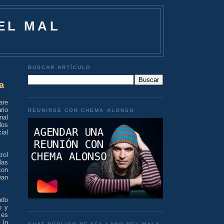
EL MAL
BUSCAR ARTÍCULO
a
are
rio
REUNIRSE CON CHEMA ALONSO
nal
los
ial
rol
las
con
ean
ndo
o y
 es
 lo