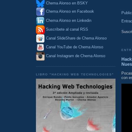
Chema Alonso en BSKY
Chema Alonso en Facebook
Publi
Chema Alonso en Linkedin
Entra
Suscríbete al canal RSS
Suscri
Canal SlideShare de Chema Alonso
Canal YouTube de Chema Alonso
ENTR
Canal Instagram de Chema Alonso
Hacki
Nues
Pocas
LIBRO "HACKING WEB TECHNOLOGIES"
con es