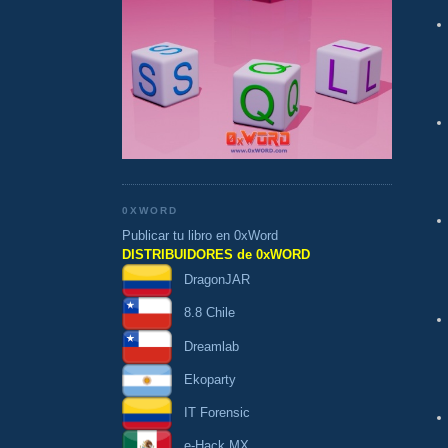
0XWORD
Publicar tu libro en 0xWord
DISTRIBUIDORES de 0xWORD
DragonJAR
8.8 Chile
Dreamlab
Ekoparty
IT Forensic
e-Hack MX