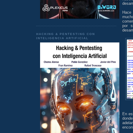
desarr
Hace 
mucho
comerc
por 
desar
HACKING & PENTESTING CON
INTELIGENCIA ARTIFICIAL
En est
donde
adela
encont