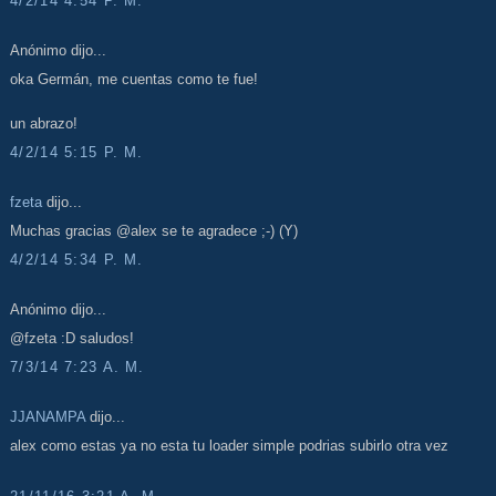
4/2/14 4:54 P. M.
Anónimo dijo...
oka Germán, me cuentas como te fue!
un abrazo!
4/2/14 5:15 P. M.
fzeta
dijo...
Muchas gracias @alex se te agradece ;-) (Y)
4/2/14 5:34 P. M.
Anónimo dijo...
@fzeta :D saludos!
7/3/14 7:23 A. M.
JJANAMPA
dijo...
alex como estas ya no esta tu loader simple podrias subirlo otra vez