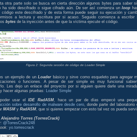
ta otra parte solo se busca en cierta dirección algunos bytes para saber si
o ha sido descifrado o sigue cifrado aún. De ser así comienza un
loop
ha
l código este descifrado y de esta forma puede seguir su ejecución y camb
ermisos a lectura y escritura por si acaso. Seguido comienza a escribir 
ros
bytes
de la inyección antes de que la víctima ejecute el código.
Figura 2: Segunda sección de código de Loader Simple
es un ejemplo de un
Loader
básico y sirve como esqueleto para agregar 
icaciones o funciones. A pesar de ser simple es muy funcional sabie
arlo. Les dejo un enlace del proyecto por si alguien quiere darle una mirad
 y hacer algunas pruebas:
Loader Simple
poder usar el
IDE RadASM
, hace un par de días empecé una pequ
ducción sobre desarrollo de malware desde cero
, donde parte del laboratorio 
ar
MASM
y
RadASM
, que si quieres empezar con esto tal vez os pueda servi
:
Alejandro Torres (TorresCrack)
r:
@TorresCrack248
ook:
yo.torrescrack