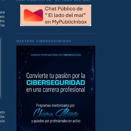
CHAT PÚBLICO DE "EL LADO DEL MAL"
ara
nes
dos
 he
MASTERS CIBERSEGURIDAD
rio
Más
sta