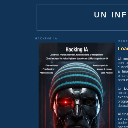
UN IN
HACKING IA
MART
Load
El mu
con u
cuand
al fin
binar
para 
Un
L
absol
excep
progr
detect
Al fin
se va
poder
hacer