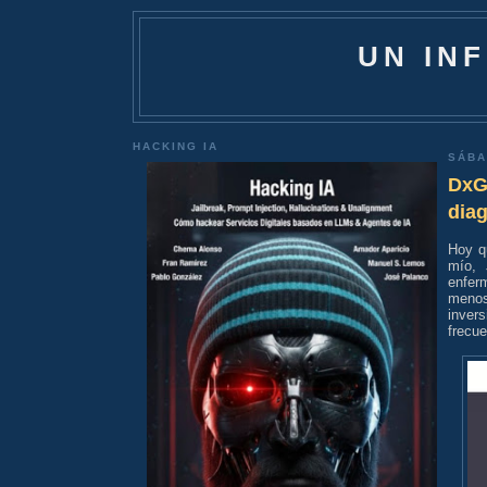
UN IN
HACKING IA
SÁBA
DxG
dia
Hoy q
mío, 
enfer
meno
inver
frecue