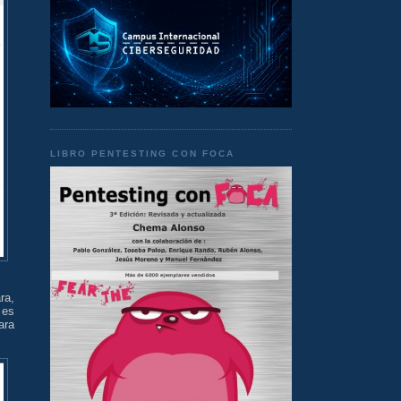
LIBRO PENTESTING CON FOCA
ra,
 es
ara