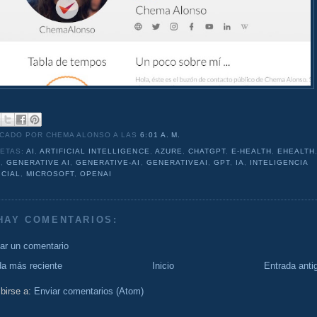
ICADO POR CHEMA ALONSO
A LAS
6:01 A. M.
UETAS:
AI
,
ARTIFICIAL INTELLIGENCE
,
AZURE
,
CHATGPT
,
E-HEALTH
,
EHEALTH
I
,
GENERATIVE AI
,
GENERATIVE-AI
,
GENERATIVEAI
,
GPT
,
IA
,
INTELIGENCIA
ICIAL
,
MICROSOFT
,
OPENAI
HAY COMENTARIOS:
car un comentario
da más reciente
Inicio
Entrada anti
birse a:
Enviar comentarios (Atom)