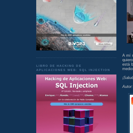
A mí 
quiero
está 
LIBRO DE HACKING DE
medio 
APLICACIONES WEB: SQL INJECTION
¡Salu
Autor