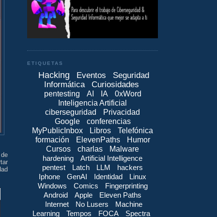
ETIQUETAS
Hacking
Eventos
Seguridad
Informática
Curiosidades
pentesting
AI
IA
0xWord
Inteligencia Artificial
ciberseguridad
Privacidad
Google
conferencias
MyPublicInbox
Libros
Telefónica
formación
ElevenPaths
Humor
Cursos
charlas
Malware
 de
hardening
Artificial Intelligence
tar
pentest
Latch
LLM
hackers
dad
Iphone
GenAI
Identidad
Linux
Windows
Comics
Fingerprinting
Android
Apple
Eleven Paths
Internet
No Lusers
Machine
Learning
Tempos
FOCA
Spectra