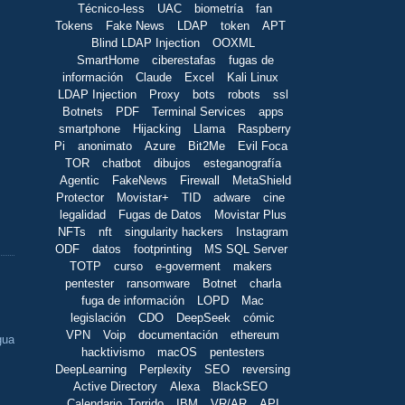
Técnico-less
UAC
biometría
fan
Tokens
Fake News
LDAP
token
APT
Blind LDAP Injection
OOXML
SmartHome
ciberestafas
fugas de
información
Claude
Excel
Kali Linux
LDAP Injection
Proxy
bots
robots
ssl
Botnets
PDF
Terminal Services
apps
smartphone
Hijacking
Llama
Raspberry
Pi
anonimato
Azure
Bit2Me
Evil Foca
TOR
chatbot
dibujos
esteganografía
Agentic
FakeNews
Firewall
MetaShield
,
Protector
Movistar+
TID
adware
cine
legalidad
Fugas de Datos
Movistar Plus
NFTs
nft
singularity hackers
Instagram
ODF
datos
footprinting
MS SQL Server
TOTP
curso
e-goverment
makers
pentester
ransomware
Botnet
charla
fuga de información
LOPD
Mac
legislación
CDO
DeepSeek
cómic
VPN
Voip
documentación
ethereum
gua
hacktivismo
macOS
pentesters
DeepLearning
Perplexity
SEO
reversing
Active Directory
Alexa
BlackSEO
Calendario_Torrido
IBM
VR/AR
API