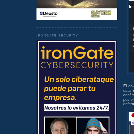
IRONGATE SECURITY
El obj
esas 
confir
posib
enfer