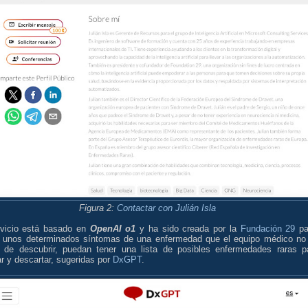
Figura 2:
Contactar con Julián Isla
rvicio está basado en
OpenAI o1
y ha sido creada por la
Fundación 29
pa
 unos determinados síntomas de una enfermedad que el equipo médico no
 de descubrir, puedan tener una lista de posibles enfermedades raras p
r y descartar, sugeridas por
DxGPT
.