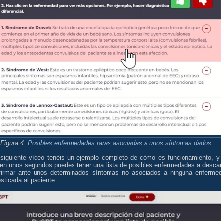
Figura 4:
Posibles enfermedades raras asociadas a unos síntomas dados
 siguiente vídeo tenéis un ejemplo completo de cómo es funcionamiento, y
en unos segundos puedes tener una lista de posibles enfermedades a descar
firmar ante unos determinados síntomas no asociados a ninguna enferme
sticada al paciente.