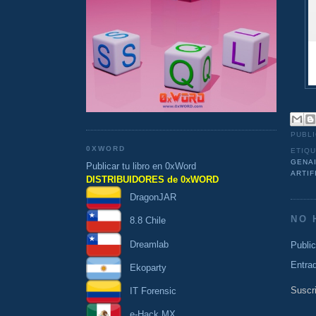
PUBL
0XWORD
ETIQ
GENA
Publicar tu libro en 0xWord
ARTIF
DISTRIBUIDORES de 0xWORD
DragonJAR
NO 
8.8 Chile
Dreamlab
Publi
Entra
Ekoparty
Suscri
IT Forensic
e-Hack MX