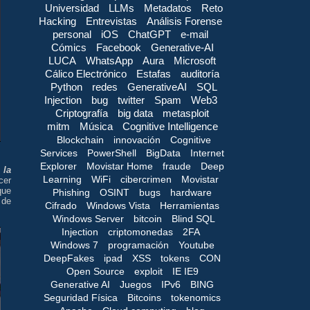
Universidad
LLMs
Metadatos
Reto
Hacking
Entrevistas
Análisis Forense
personal
iOS
ChatGPT
e-mail
Cómics
Facebook
Generative-AI
LUCA
WhatsApp
Aura
Microsoft
Cálico Electrónico
Estafas
auditoría
Python
redes
GenerativeAI
SQL
Injection
bug
twitter
Spam
Web3
Criptografía
big data
metasploit
mitm
Música
Cognitive Intelligence
Blockchain
innovación
Cognitive
Services
PowerShell
BigData
Internet
Explorer
Movistar Home
fraude
Deep
 la
Learning
WiFi
cibercrimen
Movistar
cer
ue
Phishing
OSINT
bugs
hardware
 de
Cifrado
Windows Vista
Herramientas
Windows Server
bitcoin
Blind SQL
Injection
criptomonedas
2FA
Windows 7
programación
Youtube
DeepFakes
ipad
XSS
tokens
CON
Open Source
exploit
IE IE9
Generative AI
Juegos
IPv6
BING
Seguridad Física
Bitcoins
tokenomics