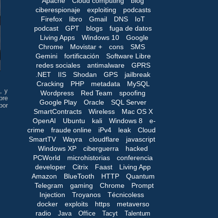
Apache
Cloud computing
blog
ciberespionaje
exploiting
podcasts
Firefox
libro
Gmail
DNS
IoT
podcast
GPT
blogs
fuga de datos
Living Apps
Windows 10
Google
Chrome
Movistar +
cons
SMS
Gemini
fortificación
Software Libre
redes sociales
antimalware
GPRS
.NET
IIS
Shodan
GPS
jailbreak
Cracking
PHP
metadata
MySQL
, y
Wordpress
Red Team
spoofing
pre
Google Play
Oracle
SQL Server
por
SmartContracts
Wireless
Mac OS X
OpenAI
Ubuntu
kali
Windows 8
e-
crime
fraude online
iPv4
leak
Cloud
SmartTV
Wayra
cloudflare
javascript
Windows XP
ciberguerra
hacked
PCWorld
microhistorias
conferencia
developer
Citrix
Faast
Living App
Amazon
BlueTooth
HTTP
Quantum
Telegram
gaming
Chrome
Prompt
Injection
Troyanos
Técnicoless
docker
exploits
https
metaverso
radio
Java
Office
Tacyt
Talentum