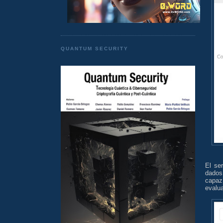
QUANTUM SECURITY
El se
dados
capaz
evalua