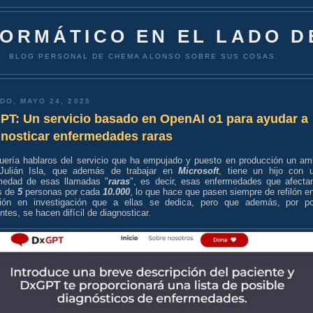
FORMÁTICO EN EL LADO D
BLOG PERSONAL DE CHEMA ALONSO SOBRE SUS COSAS.
DO, MAYO 24, 2025
PT: Un servicio basado en OpenAI o1 para ayudar a
gnosticar enfermedades raras
uería hablaros del servicio que ha empujado y puesto en producción un am
Julián Isla, que además de trabajar en
Microsoft
, tiene un hijo con 
medad de esas llamadas "
raras
", es decir, esas enfermedades que afecta
s de
5
personas por cada
10.000
, lo que hace que pasen siempre de refilón en
sión en investigación que a ellas se dedica, pero que además, por p
ntes, se hacen difícil de diagnosticar.