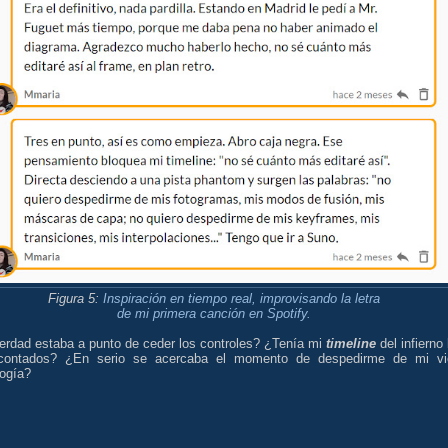
Figura 5:
Inspiración en tiempo real, improvisando la letra
de mi primera canción en Spotify.
erdad estaba a punto de ceder los controles? ¿Tenía mi
timeline
del infierno 
contados? ¿En serio se acercaba el momento de despedirme de mi vi
logía?