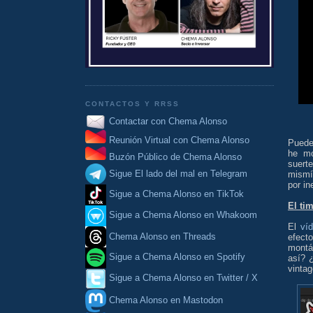
CONTACTOS Y RRSS
Contactar con Chema Alonso
Reunión Virtual con Chema Alonso
Puede
he m
Buzón Público de Chema Alonso
suert
Sigue El lado del mal en Telegram
mism
por in
Sigue a Chema Alonso en TikTok
El tim
Sigue a Chema Alonso en Whakoom
El
ví
Chema Alonso en Threads
efect
montán
Sigue a Chema Alonso en Spotify
así? 
vintag
Sigue a Chema Alonso en Twitter / X
Chema Alonso en Mastodon