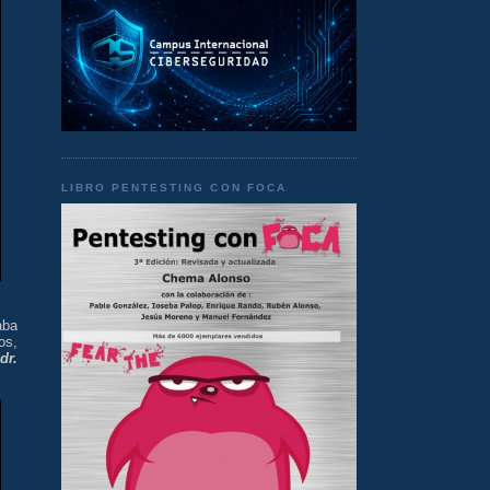
LIBRO PENTESTING CON FOCA
aba
os,
dr.