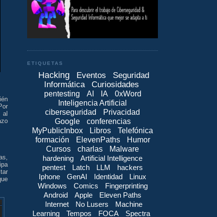
ETIQUETAS
Hacking
Eventos
Seguridad
Informática
Curiosidades
pentesting
AI
IA
0xWord
ién
Inteligencia Artificial
Por
ciberseguridad
Privacidad
 al
Google
conferencias
azo
MyPublicInbox
Libros
Telefónica
formación
ElevenPaths
Humor
Cursos
charlas
Malware
as,
hardening
Artificial Intelligence
ipa
pentest
Latch
LLM
hackers
tar
Iphone
GenAI
Identidad
Linux
que
Windows
Comics
Fingerprinting
Android
Apple
Eleven Paths
Internet
No Lusers
Machine
Learning
Tempos
FOCA
Spectra