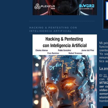
HACKING & PENTESTING CON
INTELIGENCIA ARTIFICIAL
Mi pri
funci
sient
Yo si
renun
tics a
La pr
El
21
con 
MTW2
ser c
vídeo
sonor
visió
hombro