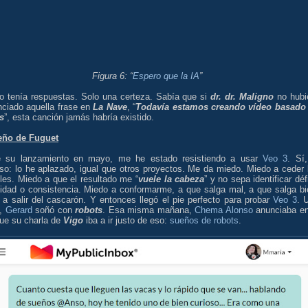
Figura 6: “
Espero que la IA
”
o tenía respuestas. Solo una certeza. Sabía que si
dr. dr. Maligno
no hubi
nciado aquella frase en
La Nave
, “
Todavía estamos creando vídeo basado
s
”, esta canción jamás habría existido.
eño de Fuguet
 su lanzamiento en mayo, me he estado resistiendo a usar
Veo 3
. Sí,
eso: lo he aplazado, igual que otros proyectos. Me da miedo. Miedo a ceder 
les. Miedo a que el resultado me “
vuele la cabeza
” y no sepa identificar défi
lidad o consistencia. Miedo a conformarme, a que salga mal, a que salga bi
 a salir del cascarón. Y entonces llegó el pie perfecto para probar
Veo 3
. 
e,
Gerard
soñó con
robots
. Esa misma mañana,
Chema Alonso
anunciaba en
que su charla de
Vigo
iba a ir justo de eso:
sueños de robots
.