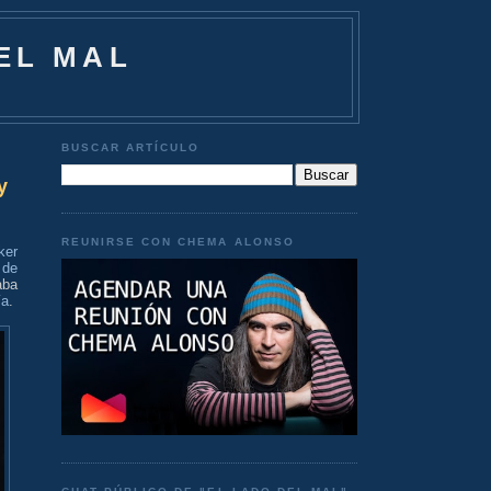
EL MAL
BUSCAR ARTÍCULO
y
REUNIRSE CON CHEMA ALONSO
ker
 de
aba
ía
.