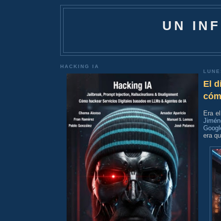
UN IN
HACKING IA
LUNE
El d
cóm
Era e
Jimén
Googl
era qu