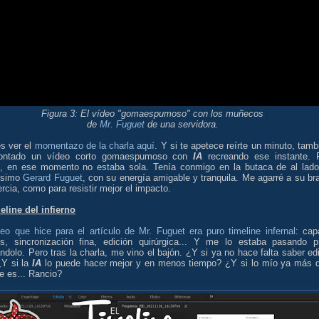
Figura 3:
El vídeo "gomaespumoso" con los muñecos
de
Mr. Fuguet
de una servidora.
s ver el
momentazo de la charla aquí
. Y si te apetece reírte un minuto, tamb
ontado un vídeo corto gomaespumoso con
IA
recreando ese instante. 
e, en ese momento no estaba sola. Tenía conmigo en la butaca de al lado
ísimo
Gerard Fuguet
, con su energía amigable y tranquila. Me agarré a su br
ercia, como para resistir mejor el impacto.
eline del infierno
deo que hice para el artículo de Mr. Fuguet era puro timeline infernal
: cap
os, sincronización fina, edición quirúrgica... Y me lo estaba pasando p
dolo. Pero tras la charla, me vino el bajón. ¿Y si ya no hace falta saber edi
¿Y si la
IA
lo puede hacer mejor y en menos tiempo? ¿Y si lo mío ya más 
e es... Rancio?