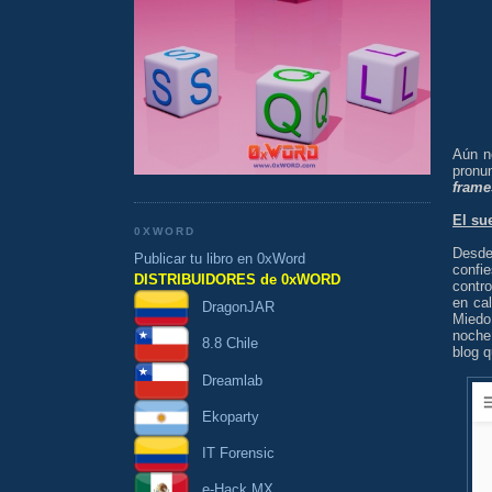
Aún n
pronu
frame
El su
0XWORD
Desde
Publicar tu libro en 0xWord
confi
DISTRIBUIDORES de 0xWORD
contro
en ca
DragonJAR
Miedo
noch
8.8 Chile
blog 
Dreamlab
Ekoparty
IT Forensic
e-Hack MX