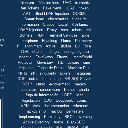
Talentum
Técnico-less
UAC
biometría
fan Tokens
Fake News
LDAP
token
APT
Blind LDAP Injection
OOXML
SmartHome
ciberestafas
fugas de
información
Claude
Excel
Kali Linux
LDAP Injection
Proxy
bots
robots
ssl
Botnets
PDF
Terminal Services
apps
era
smartphone
Hijacking
Llama
Raspberry
 en
Pi
anonimato
Azure
Bit2Me
Evil Foca
TOR
chatbot
dibujos
esteganografía
Agentic
FakeNews
Firewall
MetaShield
Protector
Movistar+
TID
adware
cine
 lo
legalidad
Fugas de Datos
Movistar Plus
los
NFTs
nft
singularity hackers
Instagram
cit
ODF
datos
footprinting
MS SQL Server
en.
Una
TOTP
curso
e-goverment
makers
 el
pentester
ransomware
Botnet
charla
fuga de información
LOPD
Mac
legislación
CDO
DeepSeek
cómic
VPN
Voip
documentación
ethereum
hacktivismo
macOS
pentesters
DeepLearning
Perplexity
SEO
reversing
Active Directory
Alexa
BlackSEO
Calendario_Torrido
IBM
VR/AR
API