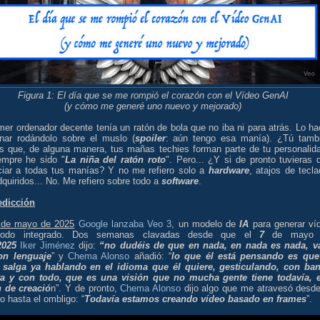
Figura 1: El día que se me rompió el corazón con el Vídeo GenAI
(y cómo me generé uno nuevo y mejorado)
mer ordenador decente tenía un ratón de bola que no iba ni para atrás. Lo ha
onar rodándolo sobre el muslo (
spoiler
: aún tengo esa manía). ¿Tú tamb
es que, de alguna manera, tus mañas techies forman parte de tu personalid
empre he sido "
La niña del ratón roto
". Pero... ¿Y si de pronto tuvieras 
ciar a todas tus manías? Y no me refiero solo a
hardware
, atajos de tecla
dquiridos... No. Me refiero sobre todo a
software
.
edicción
 de mayo de 2025
Google lanzaba Veo 3
, un modelo de
IA
para generar ví
todo integrado. Dos semanas clavadas desde que el
7
de mayo 
025
Iker Jiménez
dijo:
“no dudéis de que en nada, en nada es nada, v
on lenguaje
” y
Chema Alonso
añadió: “
lo que él está pensando es que
 salga ya hablando en el idioma que él quiere, gesticulando, con ba
a y con todo, que es una visión que no mucha gente tiene todavía, 
n de creació
n”. Y de pronto,
Chema Alonso
dijo algo que me atravesó desde
 hasta el ombligo: “
Todavía estamos creando vídeo basado en frames
”.