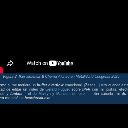
Figura 2:
Iker Jiménez
&
Chema Alonso
en MetaWorld Congress 2025
omo si me metiera un
buffer overflow
emocional. ¡Zasca!, justo cuando est
tad de editar un vídeo de
Gerard Fuguet
sobre
IPv6
con mil pistas, efect
ines y
funkos
—
el de Marilyn y Manson, sí, ese
—... Sin saberlo, mi
dr. 
no
me coló un
heartbreak.exe
.