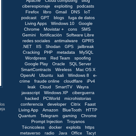
Apache
Cloud computing
blog
ciberespionaje
exploiting
podcasts
Firefox
libro
Gmail
DNS
IoT
podcast
GPT
blogs
fuga de datos
Living Apps
Windows 10
Google
Chrome
Movistar +
cons
SMS
Gemini
fortificación
Software Libre
redes sociales
antimalware
GPRS
.NET
IIS
Shodan
GPS
jailbreak
Cracking
PHP
metadata
MySQL
Wordpress
Red Team
spoofing
Google Play
Oracle
SQL Server
SmartContracts
Wireless
Mac OS X
OpenAI
Ubuntu
kali
Windows 8
e-
crime
fraude online
cloudflare
iPv4
leak
Cloud
SmartTV
Wayra
javascript
Windows XP
ciberguerra
hacked
PCWorld
microhistorias
conferencia
developer
Citrix
Faast
los
eja
Living App
Amazon
BlueTooth
HTTP
Quantum
Telegram
gaming
Chrome
Prompt Injection
Troyanos
Técnicoless
docker
exploits
https
metaverso
radio
Java
Office
Tacyt