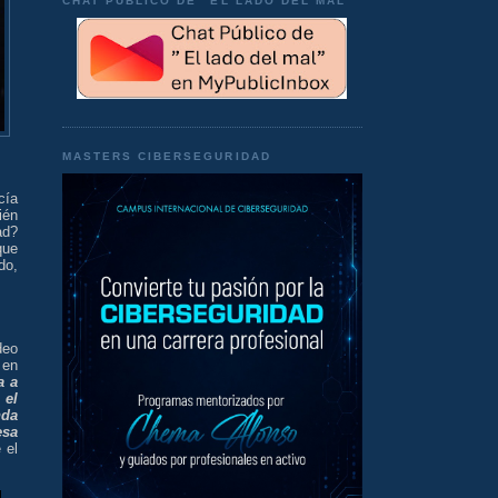
CHAT PÚBLICO DE "EL LADO DEL MAL"
MASTERS CIBERSEGURIDAD
cía
ién
ad?
que
do,
deo
en
a a
 el
nda
esa
 el