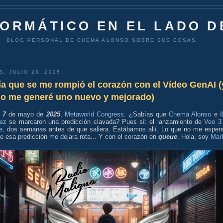
FORMÁTICO EN EL LADO D
BLOG PERSONAL DE CHEMA ALONSO SOBRE SUS COSAS.
S, JULIO 28, 2025
ía que se me rompió el corazón con el Vídeo GenAI (
o me generé uno nuevo y mejorado)
l
7
de mayo de
2025
,
Metaworld Congress
. ¿Sabías que
Chema Alonso
e
I
ez
se marcaron una predicción clavada? Pues sí: el lanzamiento de
Veo 3
e
, dos semanas antes de que saliera. Estábamos allí. Lo que no me esper
e esa predicción me dejara rota... Y con el corazón en
queue
.
Hola, soy
Mar