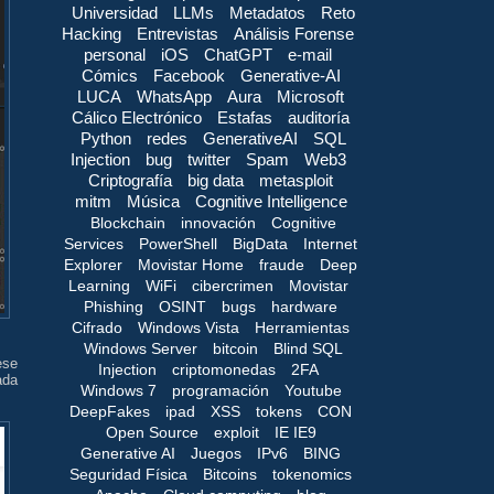
Universidad
LLMs
Metadatos
Reto
Hacking
Entrevistas
Análisis Forense
personal
iOS
ChatGPT
e-mail
Cómics
Facebook
Generative-AI
LUCA
WhatsApp
Aura
Microsoft
Cálico Electrónico
Estafas
auditoría
Python
redes
GenerativeAI
SQL
Injection
bug
twitter
Spam
Web3
Criptografía
big data
metasploit
mitm
Música
Cognitive Intelligence
Blockchain
innovación
Cognitive
Services
PowerShell
BigData
Internet
Explorer
Movistar Home
fraude
Deep
Learning
WiFi
cibercrimen
Movistar
Phishing
OSINT
bugs
hardware
Cifrado
Windows Vista
Herramientas
Windows Server
bitcoin
Blind SQL
ese
Injection
criptomonedas
2FA
ada
Windows 7
programación
Youtube
DeepFakes
ipad
XSS
tokens
CON
Open Source
exploit
IE IE9
Generative AI
Juegos
IPv6
BING
Seguridad Física
Bitcoins
tokenomics