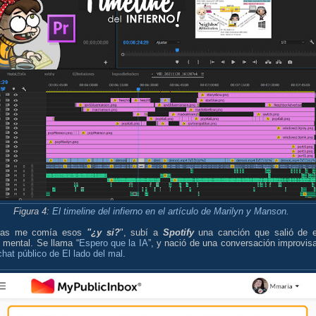
Figura 4:
El timeline del infierno en el artículo de Marilyn y Manson.
tras me comía esos
"¿y si?
", subí a
Spotify
una canción que salió de 
 mental. Se llama “
Espero que la IA
”, y nació de una conversación improvis
chat público de El lado del mal
.