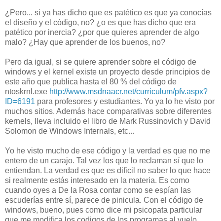
¿Pero... si ya has dicho que es patético es que ya conocías
el diseño y el código, no? ¿o es que has dicho que era
patético por inercia? ¿por que quieres aprender de algo
malo? ¿Hay que aprender de los buenos, no?
Pero da igual, si se quiere aprender sobre el código de
windows y el kernel existe un proyecto desde principios de
este año que publica hasta el 80 % del código de
ntoskrnl.exe
http://www.msdnaacr.net/curriculum/pfv.aspx?
ID=6191
para profesores y estudiantes. Yo ya lo he visto por
muchos sitios. Además hace comparativas sobre diferentes
kernels, lleva incluido el libro de Mark Russinovich y David
Solomon de Windows Internals, etc...
Yo he visto mucho de ese código y la verdad es que no me
entero de un carajo. Tal vez los que lo reclaman sí que lo
entiendan. La verdad es que es dificil no saber lo que hace
si realmente estás interesado en la materia. Es como
cuando oyes a De la Rosa contar como se espían las
escuderías entre sí, parece de pinicula. Con el código de
windows, bueno, pues como dice mi psicopata particular
que me modifica los codigos de los programas al vuelo.