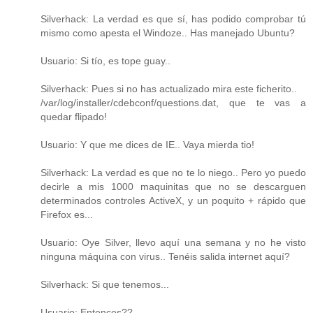
Silverhack: La verdad es que sí, has podido comprobar tú
mismo como apesta el Windoze.. Has manejado Ubuntu?
Usuario: Si tío, es tope guay..
Silverhack: Pues si no has actualizado mira este ficherito..
/var/log/installer/cdebconf/questions.dat, que te vas a
quedar flipado!
Usuario: Y que me dices de IE.. Vaya mierda tio!
Silverhack: La verdad es que no te lo niego.. Pero yo puedo
decirle a mis 1000 maquinitas que no se descarguen
determinados controles ActiveX, y un poquito + rápido que
Firefox es...
Usuario: Oye Silver, llevo aquí una semana y no he visto
ninguna máquina con virus.. Tenéis salida internet aquí?
Silverhack: Si que tenemos...
Usuario: Entonces??