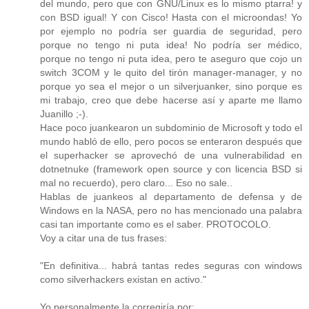
del mundo, pero que con GNU/Linux es lo mismo ptarra! y
con BSD igual! Y con Cisco! Hasta con el microondas! Yo
por ejemplo no podría ser guardia de seguridad, pero
porque no tengo ni puta idea! No podría ser médico,
porque no tengo ni puta idea, pero te aseguro que cojo un
switch 3COM y le quito del tirón manager-manager, y no
porque yo sea el mejor o un silverjuanker, sino porque es
mi trabajo, creo que debe hacerse así y aparte me llamo
Juanillo ;-).
Hace poco juankearon un subdominio de Microsoft y todo el
mundo habló de ello, pero pocos se enteraron después que
el superhacker se aprovechó de una vulnerabilidad en
dotnetnuke (framework open source y con licencia BSD si
mal no recuerdo), pero claro... Eso no sale..
Hablas de juankeos al departamento de defensa y de
Windows en la NASA, pero no has mencionado una palabra
casi tan importante como es el saber. PROTOCOLO.
Voy a citar una de tus frases:
"En definitiva... habrá tantas redes seguras con windows
como silverhackers existan en activo."
Yo personalmente la corregiría por: