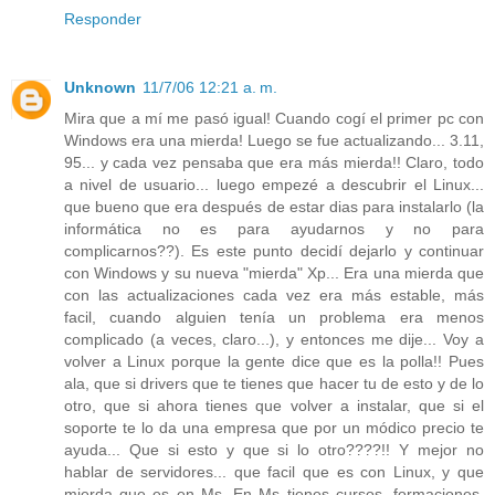
Responder
Unknown
11/7/06 12:21 a. m.
Mira que a mí me pasó igual! Cuando cogí el primer pc con
Windows era una mierda! Luego se fue actualizando... 3.11,
95... y cada vez pensaba que era más mierda!! Claro, todo
a nivel de usuario... luego empezé a descubrir el Linux...
que bueno que era después de estar dias para instalarlo (la
informática no es para ayudarnos y no para
complicarnos??). Es este punto decidí dejarlo y continuar
con Windows y su nueva "mierda" Xp... Era una mierda que
con las actualizaciones cada vez era más estable, más
facil, cuando alguien tenía un problema era menos
complicado (a veces, claro...), y entonces me dije... Voy a
volver a Linux porque la gente dice que es la polla!! Pues
ala, que si drivers que te tienes que hacer tu de esto y de lo
otro, que si ahora tienes que volver a instalar, que si el
soporte te lo da una empresa que por un módico precio te
ayuda... Que si esto y que si lo otro????!! Y mejor no
hablar de servidores... que facil que es con Linux, y que
mierda que es en Ms. En Ms tienes cursos, formaciones,