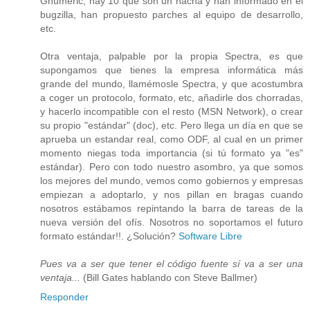
Gnumeric, hay 10 que son un hacha y han informado en el
bugzilla, han propuesto parches al equipo de desarrollo,
etc.
Otra ventaja, palpable por la propia Spectra, es que
supongamos que tienes la empresa informática más
grande del mundo, llamémosle Spectra, y que acostumbra
a coger un protocolo, formato, etc, añadirle dos chorradas,
y hacerlo incompatible con el resto (MSN Network), o crear
su propio "estándar" (doc), etc. Pero llega un día en que se
aprueba un estandar real, como ODF, al cual en un primer
momento niegas toda importancia (si tú formato ya "es"
estándar). Pero con todo nuestro asombro, ya que somos
los mejores del mundo, vemos como gobiernos y empresas
empiezan a adoptarlo, y nos pillan en bragas cuando
nosotros estábamos repintando la barra de tareas de la
nueva versión del ofís. Nosotros no soportamos el futuro
formato estándar!!. ¿Solución?
Software Libre
Pues va a ser que tener el código fuente sí va a ser una
ventaja...
(Bill Gates hablando con Steve Ballmer)
Responder