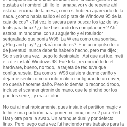
gustaba el nombre! Lililllo le llamaba yo) y de repente ahí
estaba, encima de la mesa, como si hubiera aparecido de la
nada. ¿como había salido el cd pirata de Windows 95 de la
caja de cds? ¿Tal vez lo sacara para buscar los tgz de las
tools para linux? ¿o fue buscando los compiladores? Ahí
estaba, mirandome, con su agujerito y el rotulador
serigrafiado que ponia W98. La W era como una sonrisa.
¿Plug and play? ¿petará monitores?. Fue un impulso loco
de juventud, nunca debería haberlo hecho, pero me dije: ¡
Solo será una vez, luego lo desinstalo!. Así que así fue, meti
el cd e instalé Windows 98. Fué letal, reconoció todo el
hardware, bueno, no todo, la tarjeta de red tuve que
configurarsela. Era como si W98 quisiera darme cariño y
dejarme sentir como un informático configurando un driver,
no quería hacerme daño. Pero lo demás lo reconoció todo,
incluso el scanner qtronix de mano, que le pinché por los
puertos serie, ¡ y era a color!.
No cai al mal rápidamente, pues instalé el partition magic y
le hice una partición para poner mi linux, un ext2 para Red
Hat y otra para la swap. Un arranque dual y por defecto
linux. Pero luego cada vez fui haciendo más trabajos para la