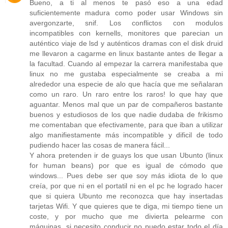
Bueno, a ti al menos te pasó eso a una edad
suficientemente madura como poder usar Windows sin
avergonzarte, snif. Los conflictos con modulos
incompatibles con kernells, monitores que parecian un
auténtico viaje de lsd y auténticos dramas con el disk druid
me llevaron a cagarme en linux bastante antes de llegar a
la facultad. Cuando al empezar la carrera manifestaba que
linux no me gustaba especialmente se creaba a mi
alrededor una especie de alo que hacía que me señalaran
como un raro. Un raro entre los raros! lo que hay que
aguantar. Menos mal que un par de compañeros bastante
buenos y estudiosos de los que nadie dudaba de frikismo
me comentaban que efectivamente, para que iban a utilizar
algo manifiestamente más incompatible y dificil de todo
pudiendo hacer las cosas de manera fácil...
Y ahora pretenden ir de guays los que usan Ubunto (linux
for human beans) por que es igual de cómodo que
windows... Pues debe ser que soy más idiota de lo que
creía, por que ni en el portatil ni en el pc he logrado hacer
que si quiera Ubunto me reconozca que hay insertadas
tarjetas Wifi. Y que quieres que te diga, mi tiempo tiene un
coste, y por mucho que me divierta pelearme con
máquinas, si necesito conducir no puedo estar todo el día