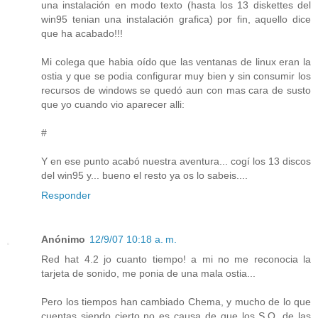
una instalación en modo texto (hasta los 13 diskettes del
win95 tenian una instalación grafica) por fin, aquello dice
que ha acabado!!!
Mi colega que habia oído que las ventanas de linux eran la
ostia y que se podia configurar muy bien y sin consumir los
recursos de windows se quedó aun con mas cara de susto
que yo cuando vio aparecer alli:
#
Y en ese punto acabó nuestra aventura... cogí los 13 discos
del win95 y... bueno el resto ya os lo sabeis....
Responder
Anónimo
12/9/07 10:18 a. m.
Red hat 4.2 jo cuanto tiempo! a mi no me reconocia la
tarjeta de sonido, me ponia de una mala ostia...
Pero los tiempos han cambiado Chema, y mucho de lo que
cuentas siendo cierto no es causa de que los S.O. de las