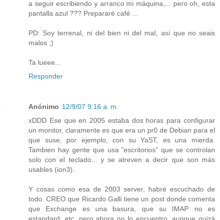
a seguir escribiendo y arranco mi máquina,... pero oh, esta
pantalla azul ??? Prepararé café ...
PD: Soy terrenal, ni del bien ni del mal, así que no seais
malos ;)
Ta lueee...
Responder
Anónimo
12/9/07 9:16 a. m.
xDDD Ese que en 2005 estaba dos horas para configurar
un monitor, claramente es que era un pr0 de Debian para el
que suse, por ejemplo, con su YaST, es una mierda.
Tambien hay gente que usa "escritorios" que se controlan
solo con el teclado... y se atreven a decir que son más
usables (ion3).
Y cosas como esa de 2003 server, habré escuchado de
todo. CREO que Ricardo Galli tiene un post donde comenta
que Exchange es una basura, que su IMAP no es
estandard, etc, pero ahora no lo encuentro, aunque quizá