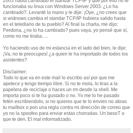
2003 había cambiado el standar TCP/IP y que por eso no le
funcionaba su linux con Windows Server 2003. ¿Lo ha
cambiado?. Levanté la mano y le dije: ¡Oye, ¿no crees que
si widnows cambia el standar TCP/IP hubiera salido hasta
en el telediario de tu pueblo? Al final la charla, me dijo:
Perdona, ¿no lo ha cambiado? pues vaya, yo pensé que sí,
como no me tiraba….
Yo haciendo uso de mi estancia en el lado del bien, le dije:
¡Va, no te preocupes! ¿a quien le ha importado de todos los
asistentes?
Disclaimer:
Todo lo que va en este mail lo escribo así por que me
apetece y tengo tiempo libre. Si no te mola, lo tiras a la
papelera de reciclaje o haces un rm desde la shell. Me
importa poco si te ha gustado o no. Yo me lo he pasado
fetén escribiendolo, si no quieres que te lo envien no abras
tu mailbox o pon una regla contra mi dirección de correo que
yo no la spoofeo para enviar estas chorradas. Un besoT o
que te den. El mal informatizado.