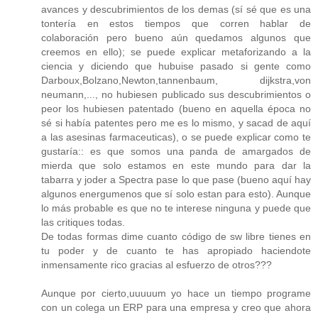
avances y descubrimientos de los demas (sí sé que es una
tontería en estos tiempos que corren hablar de
colaboración pero bueno aún quedamos algunos que
creemos en ello); se puede explicar metaforizando a la
ciencia y diciendo que hubuise pasado si gente como
Darboux,Bolzano,Newton,tannenbaum, dijkstra,von
neumann,..., no hubiesen publicado sus descubrimientos o
peor los hubiesen patentado (bueno en aquella época no
sé si había patentes pero me es lo mismo, y sacad de aquí
a las asesinas farmaceuticas), o se puede explicar como te
gustaría:: es que somos una panda de amargados de
mierda que solo estamos en este mundo para dar la
tabarra y joder a Spectra pase lo que pase (bueno aquí hay
algunos energumenos que sí solo estan para esto). Aunque
lo más probable es que no te interese ninguna y puede que
las critiques todas.
De todas formas dime cuanto código de sw libre tienes en
tu poder y de cuanto te has apropiado haciendote
inmensamente rico gracias al esfuerzo de otros???
Aunque por cierto,uuuuum yo hace un tiempo programe
con un colega un ERP para una empresa y creo que ahora