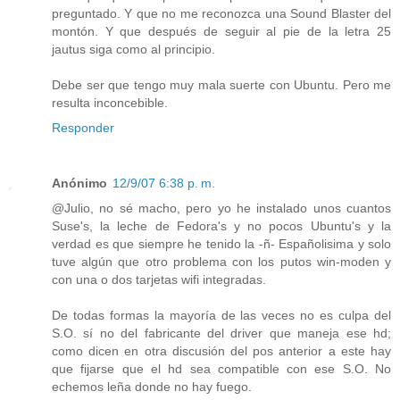
preguntado. Y que no me reconozca una Sound Blaster del
montón. Y que después de seguir al pie de la letra 25
jautus siga como al principio.
Debe ser que tengo muy mala suerte con Ubuntu. Pero me
resulta inconcebible.
Responder
Anónimo
12/9/07 6:38 p. m.
@Julio, no sé macho, pero yo he instalado unos cuantos
Suse's, la leche de Fedora's y no pocos Ubuntu's y la
verdad es que siempre he tenido la -ñ- Españolisima y solo
tuve algún que otro problema con los putos win-moden y
con una o dos tarjetas wifi integradas.
De todas formas la mayoría de las veces no es culpa del
S.O. sí no del fabricante del driver que maneja ese hd;
como dicen en otra discusión del pos anterior a este hay
que fijarse que el hd sea compatible con ese S.O. No
echemos leña donde no hay fuego.