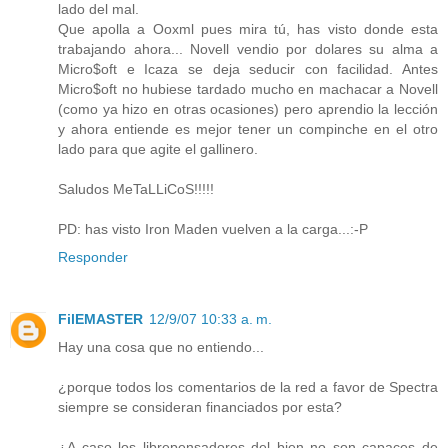
lado del mal.
Que apolla a Ooxml pues mira tú, has visto donde esta
trabajando ahora... Novell vendio por dolares su alma a
Micro$oft e Icaza se deja seducir con facilidad. Antes
Micro$oft no hubiese tardado mucho en machacar a Novell
(como ya hizo en otras ocasiones) pero aprendio la lección
y ahora entiende es mejor tener un compinche en el otro
lado para que agite el gallinero.
Saludos MeTaLLiCoS!!!!!
PD: has visto Iron Maden vuelven a la carga...:-P
Responder
FilEMASTER
12/9/07 10:33 a. m.
Hay una cosa que no entiendo...
¿porque todos los comentarios de la red a favor de Spectra
siempre se consideran financiados por esta?
¿A caso los librepensadores del bien no son capaces de