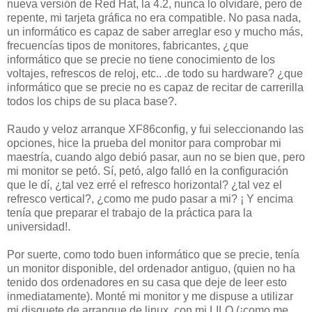
nueva versión de Red Hat, la 4.2, nunca lo olvidaré, pero de
repente, mi tarjeta gráfica no era compatible. No pasa nada,
un informático es capaz de saber arreglar eso y mucho más,
frecuencías tipos de monitores, fabricantes, ¿que
informático que se precie no tiene conocimiento de los
voltajes, refrescos de reloj, etc.. .de todo su hardware? ¿que
informático que se precie no es capaz de recitar de carrerilla
todos los chips de su placa base?.
Raudo y veloz arranque XF86config, y fui seleccionando las
opciones, hice la prueba del monitor para comprobar mi
maestría, cuando algo debió pasar, aun no se bien que, pero
mi monitor se petó. Sí, petó, algo falló en la configuración
que le dí, ¿tal vez erré el refresco horizontal? ¿tal vez el
refresco vertical?, ¿como me pudo pasar a mi? ¡ Y encima
tenía que preparar el trabajo de la práctica para la
universidad!.
Por suerte, como todo buen informático que se precie, tenía
un monitor disponible, del ordenador antiguo, (quien no ha
tenido dos ordenadores en su casa que deje de leer esto
inmediatamente). Monté mi monitor y me dispuse a utilizar
mi disquete de arranque de linux, con mi LILO (¡como me