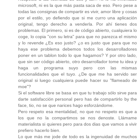
microsoft, ni es la que más pasta saca de eso. Pero pese a
todas las consignas de compartir es vivir, amor libre y cosas
por el estilo, yo defiendo que si me curro una aplicación
original, tengo derecho a venderla. Por ahí tienes dos
problemas. El primero, si es de código abierto, cualquiera lo
coge, lo copia "con su letra" para que no parezca el mismo
y lo revende ¿Es eso justo? ¿o es justo que para que no
haya ese problema debemos todos los desarrolladores
poner en un tablon todo lo que hagamos? Y por otro lado,
que sin ser código abierto, otro desarrollador tome tu idea y
haga un programa suyo pero con las mismas
funcionalidades que el tuyo. ¿De que me ha servido ser
original si luego cualquiera puede hacer su "flameado de
moe"?
Si el software libre se basa en que tu trabajo sólo sirve para
darte satisfacción personal pero has de compartirlo by the
face, tio, no se que narices hago esforzándome.
Pero respeto esa mentalidad, no que no respeto es que a
los que no la compartimos se nos denoste. Llámame
materialista si quieres pero para dos dias que vamos a vivir
prefiero hacerlo bien.
Lo que más me jode de todo es la ingenuidad de muchos