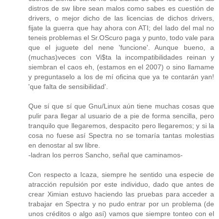
distros de sw libre sean malos como sabes es cuestión de
drivers, o mejor dicho de las licencias de dichos drivers,
fijate la guerra que hay ahora con ATI; del lado del mal no
teneis problemas el Sr.OScuro paga y punto, todo vale para
que el juguete del nene 'funcione'. Aunque bueno, a
(muchas)veces con Vi$ta la incompatibilidades reinan y
siembran el caos eh, (estamos en el 2007) o sino llamame
y preguntaselo a los de mí oficina que ya te contarán yan!
'que falta de sensibilidad'.
Que sí que sí que Gnu/Linux aún tiene muchas cosas que
pulir para llegar al usuario de a pie de forma sencilla, pero
tranquilo que llegaremos, despacito pero llegaremos; y si la
cosa no fuese así Spectra no se tomaría tantas molestias
en denostar al sw libre.
-ladran los perros Sancho, señal que caminamos-
Con respecto a Icaza, siempre he sentido una especie de
atracción repulsión por este individuo, dado que antes de
crear Ximian estuvo haciendo las pruebas para acceder a
trabajar en Spectra y no pudo entrar por un problema (de
unos créditos o algo así) vamos que siempre tonteo con el