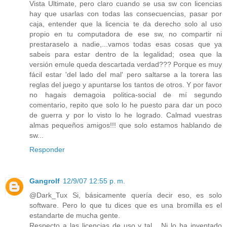
Vista Ultimate, pero claro cuando se usa sw con licencias
hay que usarlas con todas las consecuencias, pasar por
caja, entender que la licencia te da derecho solo al uso
propio en tu computadora de ese sw, no compartir ni
prestaraselo a nadie,...vamos todas esas cosas que ya
sabeis para estar dentro de la legalidad; osea que la
versión emule queda descartada verdad??? Porque es muy
fácil estar 'del lado del mal' pero saltarse a la torera las
reglas del juego y apuntarse los tantos de otros. Y por favor
no hagais demagoia politica-social de mí segundo
comentario, repito que solo lo he puesto para dar un poco
de guerra y por lo visto lo he logrado. Calmad vuestras
almas pequeños amigos!!! que solo estamos hablando de
sw...
Responder
Gangrolf
12/9/07 12:55 p. m.
@Dark_Tux Si, básicamente quería decir eso, es solo
software. Pero lo que tu dices que es una bromilla es el
estandarte de mucha gente.
Respecto a las licencias de uso y tal... Ni lo ha inventado