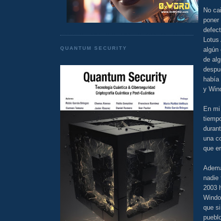
No cai
poner 
defect
Lotus
QUANTUM SECURITY
algún 
de alg
despué
había 
y Win
En mi
tiempo
duran
una c
que er
Además
nadie 
2003 
Windo
que si
pueblo