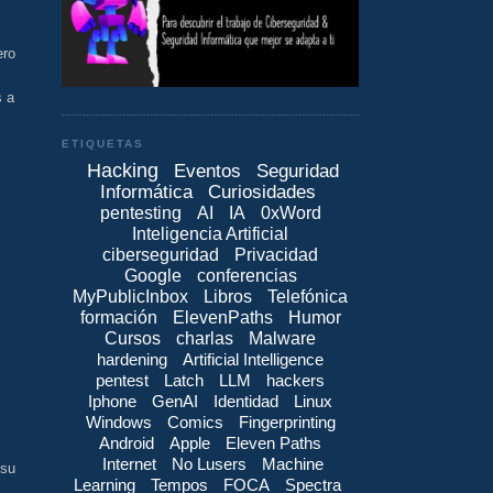
ero
s a
ETIQUETAS
Hacking
Eventos
Seguridad
Informática
Curiosidades
pentesting
AI
IA
0xWord
Inteligencia Artificial
ciberseguridad
Privacidad
Google
conferencias
MyPublicInbox
Libros
Telefónica
formación
ElevenPaths
Humor
Cursos
charlas
Malware
hardening
Artificial Intelligence
pentest
Latch
LLM
hackers
Iphone
GenAI
Identidad
Linux
Windows
Comics
Fingerprinting
Android
Apple
Eleven Paths
Internet
No Lusers
Machine
 su
Learning
Tempos
FOCA
Spectra