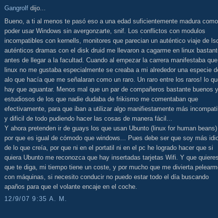
Gangrolf
dijo...
Bueno, a ti al menos te pasó eso a una edad suficientemente madura como
poder usar Windows sin avergonzarte, snif. Los conflictos con modulos
incompatibles con kernells, monitores que parecian un auténtico viaje de ls
auténticos dramas con el disk druid me llevaron a cagarme en linux bastan
antes de llegar a la facultad. Cuando al empezar la carrera manifestaba que
linux no me gustaba especialmente se creaba a mi alrededor una especie d
alo que hacía que me señalaran como un raro. Un raro entre los raros! lo q
hay que aguantar. Menos mal que un par de compañeros bastante buenos 
estudiosos de los que nadie dudaba de frikismo me comentaban que
efectivamente, para que iban a utilizar algo manifiestamente más incompati
y dificil de todo pudiendo hacer las cosas de manera fácil...
Y ahora pretenden ir de guays los que usan Ubunto (linux for human beans)
por que es igual de cómodo que windows... Pues debe ser que soy más idi
de lo que creía, por que ni en el portatil ni en el pc he logrado hacer que si
quiera Ubunto me reconozca que hay insertadas tarjetas Wifi. Y que quiere
que te diga, mi tiempo tiene un coste, y por mucho que me divierta pelear
con máquinas, si necesito conducir no puedo estar todo el día buscando
apaños para que el volante encaje en el coche.
12/9/07 9:35 A. M.