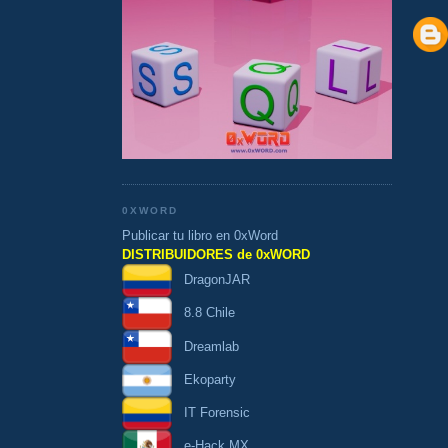
0XWORD
Publicar tu libro en 0xWord
DISTRIBUIDORES de 0xWORD
DragonJAR
8.8 Chile
Dreamlab
Ekoparty
IT Forensic
e-Hack MX