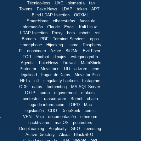
Técnico-less
UAC
biometría
fan
Tokens
Fake News
LDAP
token
APT
Blind LDAP Injection
OOXML
SmartHome
ciberestafas
fugas de
información
Claude
Excel
Kali Linux
LDAP Injection
Proxy
bots
robots
ssl
Botnets
PDF
Terminal Services
apps
smartphone
Hijacking
Llama
Raspberry
Pi
anonimato
Azure
Bit2Me
Evil Foca
TOR
chatbot
dibujos
esteganografía
Agentic
FakeNews
Firewall
MetaShield
Protector
Movistar+
TID
adware
cine
legalidad
Fugas de Datos
Movistar Plus
NFTs
nft
singularity hackers
Instagram
ODF
datos
footprinting
MS SQL Server
TOTP
curso
e-goverment
makers
pentester
ransomware
Botnet
charla
fuga de información
LOPD
Mac
legislación
CDO
DeepSeek
cómic
VPN
Voip
documentación
ethereum
ó
hacktivismo
macOS
pentesters
DeepLearning
Perplexity
SEO
reversing
Active Directory
Alexa
BlackSEO
Calendario_Torrido
IBM
VR/AR
API