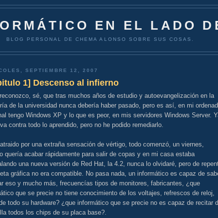
FORMÁTICO EN EL LADO D
BLOG PERSONAL DE CHEMA ALONSO SOBRE SUS COSAS.
COLES, SEPTIEMBRE 12, 2007
itulo 1] Descenso al infierno
 reconozco, sé, que tras muchos años de estudio y autoevangelización en la
ría de la universidad nunca debería haber pasado, pero es así, en mi ordenad
nal tengo Windows XP y lo que es peor, en mis servidores Windows Server. Y
 va contra todo lo aprendido, pero no he podido remediarlo.
atraido por una extraña sensación de vértigo, todo comenzó, un viernes,
o quería acabar rápidamente para salir de copas y en mi casa estaba
alando una nueva versión de Red Hat, la 4.2, nunca lo olvidaré, pero de repen
jeta gráfica no era compatible. No pasa nada, un informático es capaz de sab
ar eso y mucho más, frecuencías tipos de monitores, fabricantes, ¿que
ático que se precie no tiene conocimiento de los voltajes, refrescos de reloj,
.de todo su hardware? ¿que informático que se precie no es capaz de recitar 
illa todos los chips de su placa base?.