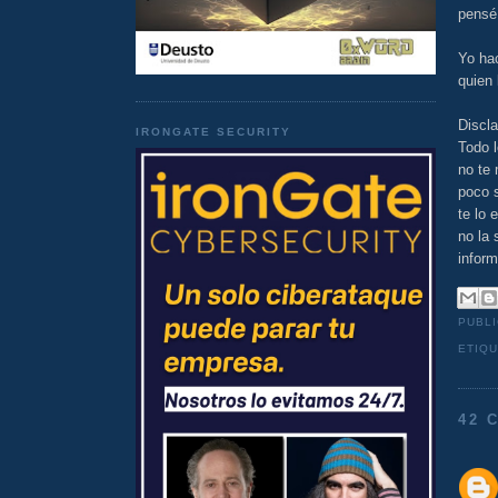
pensé
Yo hac
quien 
Discla
IRONGATE SECURITY
Todo l
no te 
poco s
te lo 
no la 
inform
PUBL
ETIQ
42 