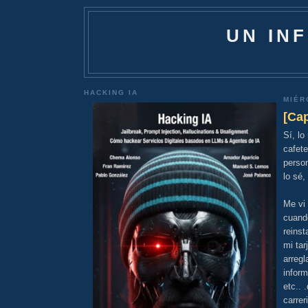
UN IN
HACKING IA
MIÉR
[Cap
Sí, lo
cafete
perso
lo sé,
Me vi 
cuand
reinst
mi tar
arregl
inform
etc.. 
carrer