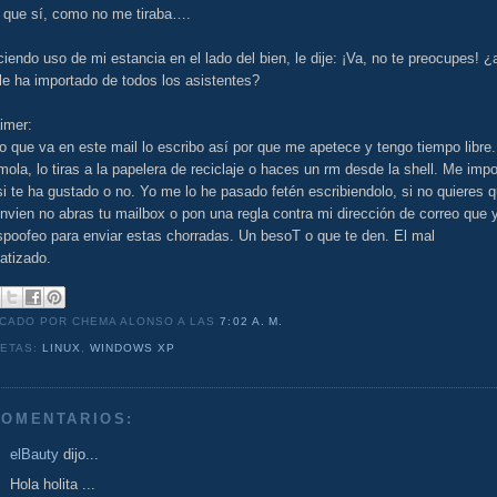
 que sí, como no me tiraba….
iendo uso de mi estancia en el lado del bien, le dije: ¡Va, no te preocupes! ¿
le ha importado de todos los asistentes?
imer:
o que va en este mail lo escribo así por que me apetece y tengo tiempo libre.
mola, lo tiras a la papelera de reciclaje o haces un rm desde la shell. Me impo
i te ha gustado o no. Yo me lo he pasado fetén escribiendolo, si no quieres 
envien no abras tu mailbox o pon una regla contra mi dirección de correo que 
spoofeo para enviar estas chorradas. Un besoT o que te den. El mal
atizado.
ICADO POR CHEMA ALONSO
A LAS
7:02 A. M.
UETAS:
LINUX
,
WINDOWS XP
COMENTARIOS:
elBauty
dijo...
Hola holita ...