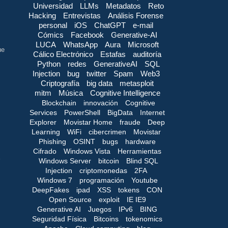
Universidad
LLMs
Metadatos
Reto
Hacking
Entrevistas
Análisis Forense
personal
iOS
ChatGPT
e-mail
Cómics
Facebook
Generative-AI
LUCA
WhatsApp
Aura
Microsoft
ue
Cálico Electrónico
Estafas
auditoría
Python
redes
GenerativeAI
SQL
Injection
bug
twitter
Spam
Web3
Criptografía
big data
metasploit
mitm
Música
Cognitive Intelligence
Blockchain
innovación
Cognitive
Services
PowerShell
BigData
Internet
Explorer
Movistar Home
fraude
Deep
Learning
WiFi
cibercrimen
Movistar
Phishing
OSINT
bugs
hardware
Cifrado
Windows Vista
Herramientas
Windows Server
bitcoin
Blind SQL
Injection
criptomonedas
2FA
Windows 7
programación
Youtube
DeepFakes
ipad
XSS
tokens
CON
Open Source
exploit
IE IE9
Generative AI
Juegos
IPv6
BING
Seguridad Física
Bitcoins
tokenomics