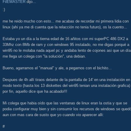
FilEMASTER
dijo...
:)
me he reido mucho con esto... me acabas de recordar mi primera lidia con
linux (ahi ya me di cuenta que la relacción no tenia futuro), os la cuento...
Estaba yo un día a la tierna edad de 16 añitos con mi superPC 486 DX2 a
33Mhz con 8Mb de ram y con windows 95 instalado, no me digas porqué a
win95 no le molaba nada aquel pc y andaba lento de cojones asi que un día
me llega un colega con "la solución", una debian.
Bueno, agarramos el "manual" y ale, a pegarnos con el bichito...
Despues de 4h allí tiraos delante de la pantalla de 14' en una instalación en
modo texto (hasta los 13 diskettes del win95 tenian una instalación grafica)
por fin, aquello dice que ha acabado!!!
Mi colega que habia oído que las ventanas de linux eran la ostia y que se
podia configurar muy bien y sin consumir los recursos de windows se qued
aun con mas cara de susto que yo cuando vio aparecer alli:
#