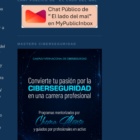
CHAT PÚBLICO DE "EL LADO DEL MAL"
ba
r a
MASTERS CIBERSEGURIDAD
del
r
 y
ra
W
e
mo
r