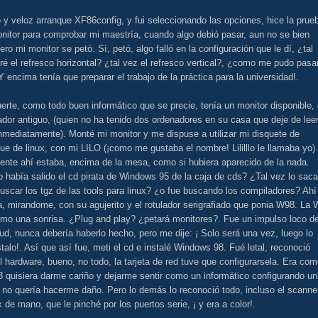
y veloz arranque XF86config, y fui seleccionando las opciones, hice la prue
nitor para comprobar mi maestría, cuando algo debió pasar, aun no se bien
ero mi monitor se petó. Sí, petó, algo falló en la configuración que le dí, ¿tal
ré el refresco horizontal? ¿tal vez el refresco vertical?, ¿como me pudo pasa
Y encima tenía que preparar el trabajo de la práctica para la universidad!.
erte, como todo buen informático que se precie, tenía un monitor disponible, 
dor antiguo, (quien no ha tenido dos ordenadores en su casa que deje de lee
nmediatamente). Monté mi monitor y me dispuse a utilizar mi disquete de
ue de linux, con mi LILO (¡como me gustaba el nombre! Lililllo le llamaba yo)
ente ahí estaba, encima de la mesa, como si hubiera aparecido de la nada.
había salido el cd pirata de Windows 95 de la caja de cds? ¿Tal vez lo saca
uscar los tgz de las tools para linux? ¿o fue buscando los compiladores? Ahí
, mirandome, con su agujerito y el rotulador serigrafiado que ponia W98. La 
omo una sonrisa. ¿Plug and play? ¿petará monitores?. Fue un impulso loco d
ud, nunca debería haberlo hecho, pero me dije: ¡ Solo será una vez, luego lo
talo!. Así que así fue, meti el cd e instalé Windows 98. Fué letal, reconoció
l hardware, bueno, no todo, la tarjeta de red tuve que configurarsela. Era co
 quisiera darme cariño y dejarme sentir como un informático configurando un
, no quería hacerme daño. Pero lo demás lo reconoció todo, incluso el scanne
x de mano, que le pinché por los puertos serie, ¡ y era a color!.