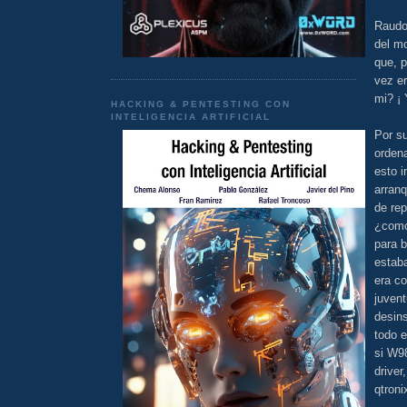
Raudo 
del mo
que, p
vez er
mi? ¡ 
HACKING & PENTESTING CON
INTELIGENCIA ARTIFICIAL
Por su
ordena
esto i
arranq
de rep
¿como 
para b
estaba
era c
juvent
desins
todo e
si W98
driver
qtroni