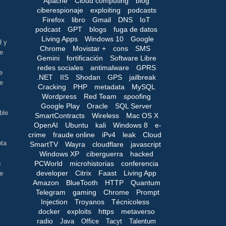
Apache
Cloud computing
blog
ciberespionaje
exploiting
podcasts
Firefox
libro
Gmail
DNS
IoT
podcast
GPT
blogs
fuga de datos
Living Apps
Windows 10
Google
d y
Chrome
Movistar +
cons
SMS
te
Gemini
fortificación
Software Libre
redes sociales
antimalware
GPRS
e
.NET
IIS
Shodan
GPS
jailbreak
ue
Cracking
PHP
metadata
MySQL
y
Wordpress
Red Team
spoofing
Google Play
Oracle
SQL Server
ble
SmartContracts
Wireless
Mac OS X
OpenAI
Ubuntu
kali
Windows 8
e-
crime
fraude online
iPv4
leak
Cloud
ota
SmartTV
Wayra
cloudflare
javascript
Windows XP
ciberguerra
hacked
PCWorld
microhistorias
conferencia
s
developer
Citrix
Faast
Living App
me
Amazon
BlueTooth
HTTP
Quantum
Telegram
gaming
Chrome
Prompt
Injection
Troyanos
Técnicoless
docker
exploits
https
metaverso
radio
Java
Office
Tacyt
Talentum