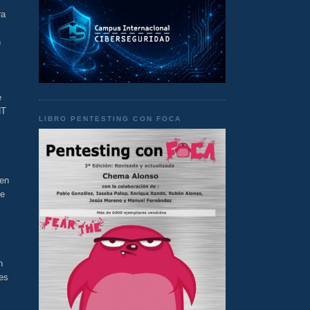
ra
n
s
e
NT
LIBRO PENTESTING CON FOCA
 en
de
n
es