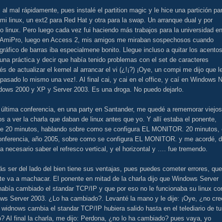
 al mal rápidamente, pues instalé el partition magic y le hice una partición pa
mi linux, un ext2 para Red Hat y otra para la swap. Un arranque dual y por
o linux. Pero luego cada vez fui haciendo más trabajos para la universidad e
 AmiPro, luego en Access 2, mis amigos me miraban sospechosos cuando
gráfico de barras iba especialmene bonito. Llegue incluso a quitar los acento
una práctica y decir que había tenido problemas con el set de caracteres
s de actualizar el kernel al arrancar el vi (¿!¡?) ¡Oye, un compi me dijo que l
pasado lo mismo una vez!. Al final cai, y cai en el office, y caí en Windows 
dows 2000 y XP y Server 2003. Es una droga. No puedo dejarlo.
 última conferencia, en una party en Santander, me quedé a rememorar viejos
s a ver la charla que daban de linux antes que yo. Y allí estaba el ponente,
te 20 minutos, hablando sobre como se configura EL MONITOR. 20 minutos,
onferencia, año 2005, sobre como se configura EL MONITOR. y me acordé, 
a necesario saber el refresco vertical, y el horizontal y …. fue tremendo.
 ser del lado del bien tiene sus ventajas, pues puedes cometer errores, que
te va a machacar. El ponente en mitad de la charla dijo que Windows Server
había cambiado el standar TCP/IP y que por eso no le funcionaba su linux co
ws Server 2003. ¿Lo ha cambiado?. Levanté la mano y le dije: ¡Oye, ¿no cre
 widnows cambia el standar TCP/IP hubiera salido hasta en el telediario de tu
? Al final la charla, me dijo: Perdona, ¿no lo ha cambiado? pues vaya, yo