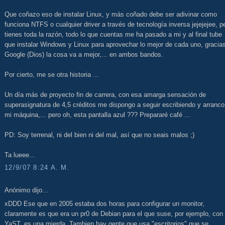
Que coñazo eso de instalar Linux, y más coñado debe ser adivinar como
funciona NTFS o cualquier driver a través de tecnología inversa jejejejee, p
tienes toda la razón, todo lo que cuentas me ha pasado a mi y al final tube
que instalar Windows y Linux para aprovechar lo mejor de cada uno, gracia
Google (Dios) la cosa va a mejor,... en ambos bandos.
Por cierto, me se otra historia ...
Un día más de proyecto fin de carrera, con esa amarga sensación de
superasignatura de 4,5 créditos me dispongo a seguir escribiendo y arranco
mi máquina,... pero oh, esta pantalla azul ??? Prepararé café ...
PD: Soy terrenal, ni del bien ni del mal, así que no seais malos ;)
Ta lueee...
12/9/07 8:24 A. M.
Anónimo dijo...
xDDD Ese que en 2005 estaba dos horas para configurar un monitor,
claramente es que era un pr0 de Debian para el que suse, por ejemplo, con
YaST, es una mierda. Tambien hay gente que usa "escritorios" que se