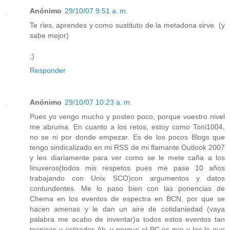
Anónimo
29/10/07 9:51 a. m.
Te ries, aprendes y como sustituto de la metadona sirve. (y
sabe mejor)
;)
Responder
Anónimo
29/10/07 10:23 a. m.
Pues yo vengo mucho y posteo poco, porque vuestro nivel
me abruma. En cuanto a los retos, estoy como Toni1004,
no se ni por donde empezar. Es de los pocos Blogs que
tengo sindicalizado en mi RSS de mi flamante Outlook 2007
y leo diariamente para ver como se le mete caña a los
linuxeros(todos mis respetos pues me pase 10 años
trabajando con Unix SCO)con argumentos y datos
contundentes. Me lo paso bien con las ponencias de
Chema en los eventos de espectra en BCN, por que se
hacen amenas y le dan un aire de cotidaniedad (vaya
palabra me acabo de inventar)a todos estos eventos tan
tecnicos y estirados.Ah, y porque el PC es mio y leo lo que