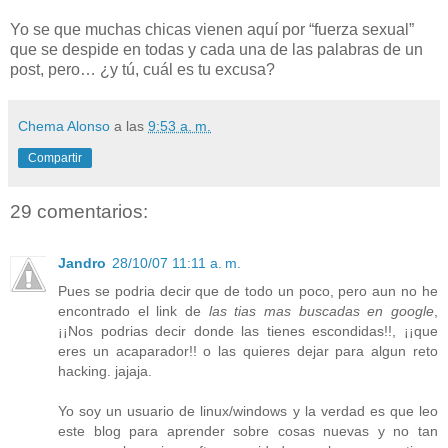
Yo se que muchas chicas vienen aquí por “fuerza sexual”
que se despide en todas y cada una de las palabras de un
post, pero… ¿y tú, cuál es tu excusa?
Chema Alonso
a las
9:53 a. m.
Compartir
29 comentarios:
Jandro
28/10/07 11:11 a. m.
Pues se podria decir que de todo un poco, pero aun no he
encontrado el link de
las tias mas buscadas en google
,
¡¡Nos podrias decir donde las tienes escondidas!!, ¡¡que
eres un acaparador!! o las quieres dejar para algun reto
hacking. jajaja.
Yo soy un usuario de linux/windows y la verdad es que leo
este blog para aprender sobre cosas nuevas y no tan