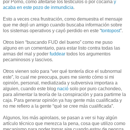
por Porno, como afeitarse los testículos o por cocaína
y
acaba en este pozo de inmundicia
.
Esto a veces crea frustración, como demuestra el mensaje
que me dejó un amigo cuando buscaba información sobre
los sistemas operativos y cayó perdido en este “
tontopost
”.
Otros bien “buscando FUD del bueno” como me puso
alguno en un comentario, para estar listo contra todas las
armas del mal y poder
fuddear
todos los argumentos
pecaminosos y lascivos.
Otros vienen solo para “ver qué tontería dice el subnormal
este”, lo cual me preocupa, pues me siento cómo si mi
opinión, personal, mediatizada y subversiva importara a
alguien, cuando este blog
nació
solo por puro cachondeo,
para alimentar la teoría de la conspiración y para partirme la
caja. Para generar opinión ya hay gente más cualificada y
no me refiero a la gente “qué se cree más cualificada”.
Algunos, los más apirolaos, se pasan a ver si hay algún
artículo técnico que merezca la pena, cosa que utilizo como
mecanismo para poder tomar aire cuando estoy de peonza