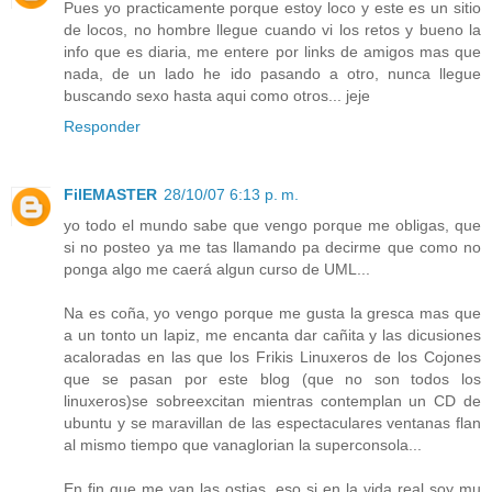
Pues yo practicamente porque estoy loco y este es un sitio
de locos, no hombre llegue cuando vi los retos y bueno la
info que es diaria, me entere por links de amigos mas que
nada, de un lado he ido pasando a otro, nunca llegue
buscando sexo hasta aqui como otros... jeje
Responder
FilEMASTER
28/10/07 6:13 p. m.
yo todo el mundo sabe que vengo porque me obligas, que
si no posteo ya me tas llamando pa decirme que como no
ponga algo me caerá algun curso de UML...
Na es coña, yo vengo porque me gusta la gresca mas que
a un tonto un lapiz, me encanta dar cañita y las dicusiones
acaloradas en las que los Frikis Linuxeros de los Cojones
que se pasan por este blog (que no son todos los
linuxeros)se sobreexcitan mientras contemplan un CD de
ubuntu y se maravillan de las espectaculares ventanas flan
al mismo tiempo que vanaglorian la superconsola...
En fin que me van las ostias, eso si en la vida real soy mu