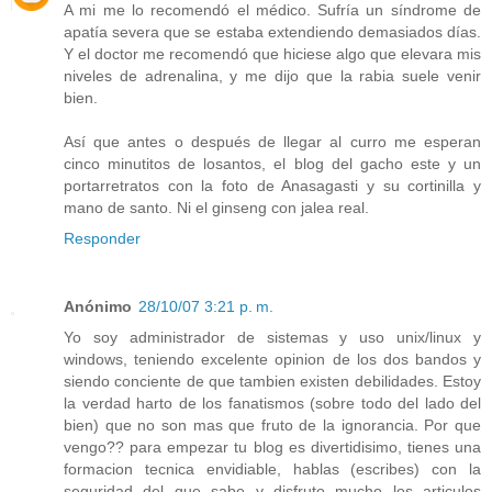
A mi me lo recomendó el médico. Sufría un síndrome de
apatía severa que se estaba extendiendo demasiados días.
Y el doctor me recomendó que hiciese algo que elevara mis
niveles de adrenalina, y me dijo que la rabia suele venir
bien.
Así que antes o después de llegar al curro me esperan
cinco minutitos de losantos, el blog del gacho este y un
portarretratos con la foto de Anasagasti y su cortinilla y
mano de santo. Ni el ginseng con jalea real.
Responder
Anónimo
28/10/07 3:21 p. m.
Yo soy administrador de sistemas y uso unix/linux y
windows, teniendo excelente opinion de los dos bandos y
siendo conciente de que tambien existen debilidades. Estoy
la verdad harto de los fanatismos (sobre todo del lado del
bien) que no son mas que fruto de la ignorancia. Por que
vengo?? para empezar tu blog es divertidisimo, tienes una
formacion tecnica envidiable, hablas (escribes) con la
seguridad del que sabe y disfruto mucho los articulos