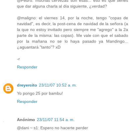
@Pedro: muchas cervezas son esas... eso es que tienes
que dar alguna charla al día siguiente, ¿verdad?
@maligno: el viernes 14, por la noche, tengo "copas de
navidad", es decir, la post-cena de navidad de la señora (a
la que no estoy invitado pero siempre me "agrego" a la 2a
parte de la misma: las copas). Me vale con que el sabado
por la mañana no se lo haya pasado ya Mandingo...
¿aguantará "tanto"? xD
-r
Responder
dreyercito
23/11/07 10:52 a. m.
Yo pongo 25 por bambu!
Responder
Anónimo
23/11/07 11:54 a. m.
@dani ~ s1: Espero no hacerte perder