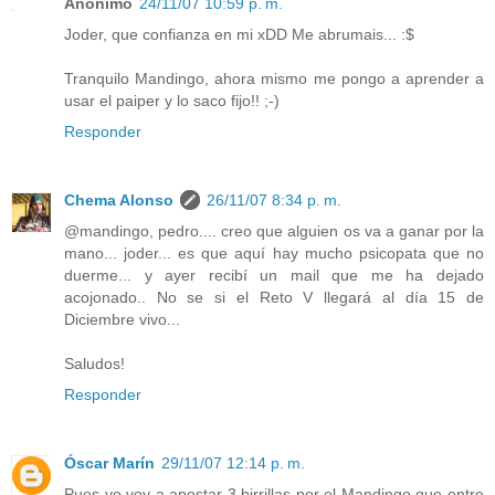
Anónimo
24/11/07 10:59 p. m.
Joder, que confianza en mi xDD Me abrumais... :$
Tranquilo Mandingo, ahora mismo me pongo a aprender a
usar el paiper y lo saco fijo!! ;-)
Responder
Chema Alonso
26/11/07 8:34 p. m.
@mandingo, pedro.... creo que alguien os va a ganar por la
mano... joder... es que aquí hay mucho psicopata que no
duerme... y ayer recibí un mail que me ha dejado
acojonado.. No se si el Reto V llegará al día 15 de
Diciembre vivo...
Saludos!
Responder
Óscar Marín
29/11/07 12:14 p. m.
Pues yo voy a apostar 3 birrillas por el Mandingo que entre