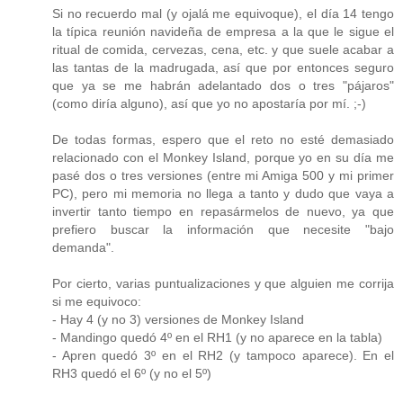
Si no recuerdo mal (y ojalá me equivoque), el día 14 tengo
la típica reunión navideña de empresa a la que le sigue el
ritual de comida, cervezas, cena, etc. y que suele acabar a
las tantas de la madrugada, así que por entonces seguro
que ya se me habrán adelantado dos o tres "pájaros"
(como diría alguno), así que yo no apostaría por mí. ;-)
De todas formas, espero que el reto no esté demasiado
relacionado con el Monkey Island, porque yo en su día me
pasé dos o tres versiones (entre mi Amiga 500 y mi primer
PC), pero mi memoria no llega a tanto y dudo que vaya a
invertir tanto tiempo en repasármelos de nuevo, ya que
prefiero buscar la información que necesite "bajo
demanda".
Por cierto, varias puntualizaciones y que alguien me corrija
si me equivoco:
- Hay 4 (y no 3) versiones de Monkey Island
- Mandingo quedó 4º en el RH1 (y no aparece en la tabla)
- Apren quedó 3º en el RH2 (y tampoco aparece). En el
RH3 quedó el 6º (y no el 5º)