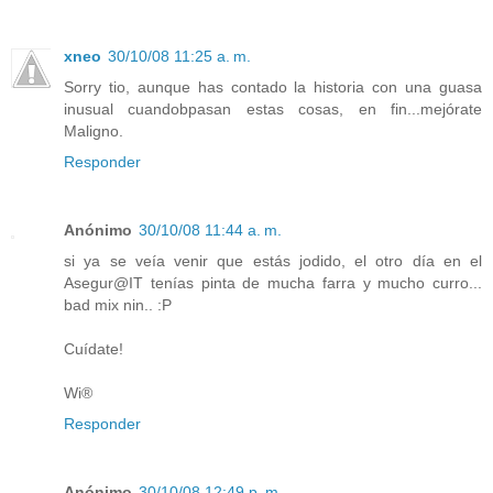
xneo
30/10/08 11:25 a. m.
Sorry tio, aunque has contado la historia con una guasa
inusual cuandobpasan estas cosas, en fin...mejórate
Maligno.
Responder
Anónimo
30/10/08 11:44 a. m.
si ya se veía venir que estás jodido, el otro día en el
Asegur@IT tenías pinta de mucha farra y mucho curro...
bad mix nin.. :P
Cuídate!
Wi®
Responder
Anónimo
30/10/08 12:49 p. m.