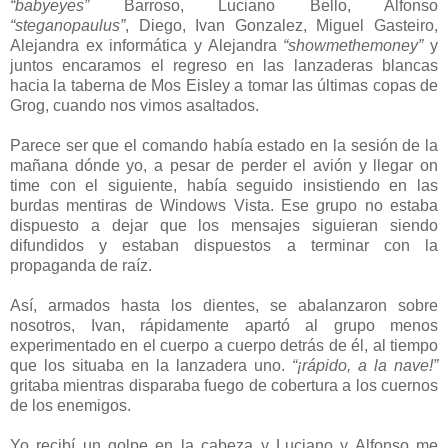
“babyeyes”
Barroso, Luciano Bello, Alfonso
“steganopaulus”
, Diego, Ivan Gonzalez, Miguel Gasteiro,
Alejandra ex informática y Alejandra
“showmethemoney”
y
juntos encaramos el regreso en las lanzaderas blancas
hacia la taberna de Mos Eisley a tomar las últimas copas de
Grog, cuando nos vimos asaltados.
Parece ser que el comando había estado en la sesión de la
mañana dónde yo, a pesar de perder el avión y llegar on
time con el siguiente, había seguido insistiendo en las
burdas mentiras de Windows Vista. Ese grupo no estaba
dispuesto a dejar que los mensajes siguieran siendo
difundidos y estaban dispuestos a terminar con la
propaganda de raíz.
Así, armados hasta los dientes, se abalanzaron sobre
nosotros, Ivan, rápidamente apartó al grupo menos
experimentado en el cuerpo a cuerpo detrás de él, al tiempo
que los situaba en la lanzadera uno.
“¡rápido, a la nave!”
gritaba mientras disparaba fuego de cobertura a los cuernos
de los enemigos.
Yo recibí un golpe en la cabeza y Luciano y Alfonso me