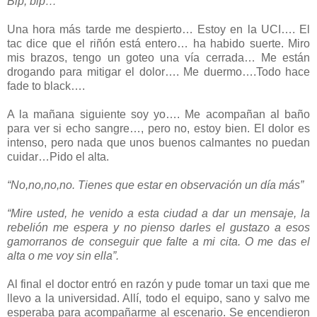
Bip, bip…
Una hora más tarde me despierto… Estoy en la UCI…. El
tac dice que el riñón está entero… ha habido suerte. Miro
mis brazos, tengo un goteo una vía cerrada… Me están
drogando para mitigar el dolor…. Me duermo….Todo hace
fade to black….
A la mañana siguiente soy yo…. Me acompañan al baño
para ver si echo sangre…, pero no, estoy bien. El dolor es
intenso, pero nada que unos buenos calmantes no puedan
cuidar…Pido el alta.
“No,no,no,no. Tienes que estar en observación un día más”
“Mire usted, he venido a esta ciudad a dar un mensaje, la
rebelión me espera y no pienso darles el gustazo a esos
gamorranos de conseguir que falte a mi cita. O me das el
alta o me voy sin ella”.
Al final el doctor entró en razón y pude tomar un taxi que me
llevo a la universidad. Allí, todo el equipo, sano y salvo me
esperaba para acompañarme al escenario. Se encendieron