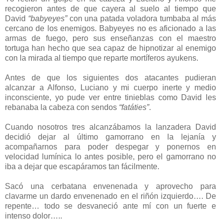
recogieron antes de que cayera al suelo al tiempo que
David
“babyeyes”
con una patada voladora tumbaba al más
cercano de los enemigos. Babyeyes no es aficionado a las
armas de fuego, pero sus enseñanzas con el maestro
tortuga han hecho que sea capaz de hipnotizar al enemigo
con la mirada al tiempo que reparte mortíferos ayukens.
Antes de que los siguientes dos atacantes pudieran
alcanzar a Alfonso, Luciano y mi cuerpo inerte y medio
inconsciente, yo pude ver entre tinieblas como David les
rebanaba la cabeza con sendos
“fatáties”
.
Cuando nosotros tres alcanzábamos la lanzadera David
decidió dejar al último gamorrano en la lejanía y
acompañarnos para poder despegar y ponernos en
velocidad lumínica lo antes posible, pero el gamorrano no
iba a dejar que escapáramos tan fácilmente.
Sacó una cerbatana envenenada y aprovecho para
clavarme un dardo envenenado en el riñón izquierdo…. De
repente… todo se desvaneció ante mí con un fuerte e
intenso dolor…..