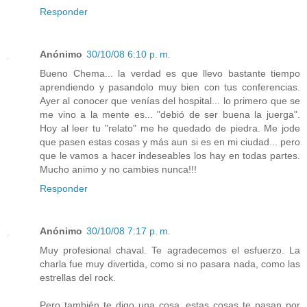
Responder
Anónimo
30/10/08 6:10 p. m.
Bueno Chema... la verdad es que llevo bastante tiempo
aprendiendo y pasandolo muy bien con tus conferencias.
Ayer al conocer que venías del hospital... lo primero que se
me vino a la mente es... "debió de ser buena la juerga".
Hoy al leer tu "relato" me he quedado de piedra. Me jode
que pasen estas cosas y más aun si es en mi ciudad... pero
que le vamos a hacer indeseables los hay en todas partes.
Mucho animo y no cambies nunca!!!
Responder
Anónimo
30/10/08 7:17 p. m.
Muy profesional chaval. Te agradecemos el esfuerzo. La
charla fue muy divertida, como si no pasara nada, como las
estrellas del rock.
Pero también te digo una cosa, estas cosas te pasan por