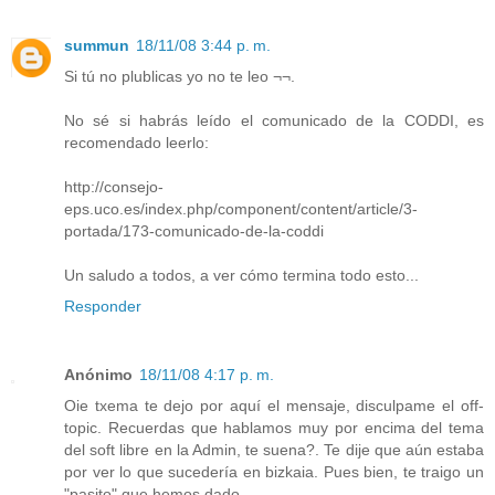
summun
18/11/08 3:44 p. m.
Si tú no plublicas yo no te leo ¬¬.
No sé si habrás leído el comunicado de la CODDI, es
recomendado leerlo:
http://consejo-
eps.uco.es/index.php/component/content/article/3-
portada/173-comunicado-de-la-coddi
Un saludo a todos, a ver cómo termina todo esto...
Responder
Anónimo
18/11/08 4:17 p. m.
Oie txema te dejo por aquí el mensaje, disculpame el off-
topic. Recuerdas que hablamos muy por encima del tema
del soft libre en la Admin, te suena?. Te dije que aún estaba
por ver lo que sucedería en bizkaia. Pues bien, te traigo un
"pasito" que hemos dado.