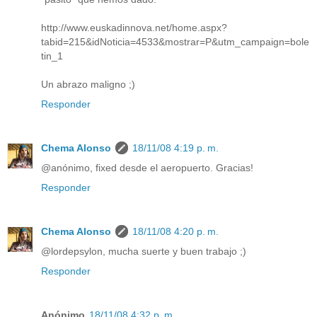
http://www.euskadinnova.net/home.aspx?
tabid=215&idNoticia=4533&mostrar=P&utm_campaign=bole
tin_1
Un abrazo maligno ;)
Responder
Chema Alonso
18/11/08 4:19 p. m.
@anónimo, fixed desde el aeropuerto. Gracias!
Responder
Chema Alonso
18/11/08 4:20 p. m.
@lordepsylon, mucha suerte y buen trabajo ;)
Responder
Anónimo
18/11/08 4:32 p. m.