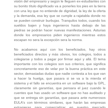
visión del empresario y según le lleguen ex-estudiantes con
su bonito título dignificado va a ponerles los pies en la tierra
con una ley que no entiende de dignidad, la ley de la oferta
y la demanda, esa ley que se cumple a rajatabla donde no
se pueden construir burbujas. Tranquilos todos, cuando los
sueldos bajen y haya ingenieros hasta debajo de las
piedras se podrán hacer nuevas manifestaciones. Asturias
donde los empresarios piden ingenieros mientras estos
escapan no sera la excepción sera la norma.
No acabamos aquí con los beneficiados, hay otros
beneficiados directos y más obvios, los colegios, todos a
colegiarse y todos a pagar por firmar aquí y allá. El tema
importante con los colegios son sus criterios, que significa
concretamente eso de velar por la buena práctica en este
sector, demasiadas dudas que nadie contesta a los que van
a hacer la huelga, que pasara si se va a la mierda el
sistema y el fallo se encuentra en un software bajo la GPL,
claramente sin garantías, que pensara el juez cuando le
cuentes que has usado un software que no has auditado y
que se entrega sin garantías, que pasara ante numerosos
EULA's con términos similares, que harán las empresas
extranjeras para comercializar en nuestro mercado