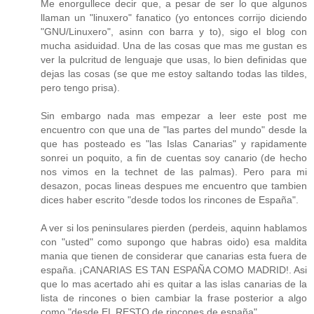
Me enorgullece decir que, a pesar de ser lo que algunos
llaman un "linuxero" fanatico (yo entonces corrijo diciendo
"GNU/Linuxero", asinn con barra y to), sigo el blog con
mucha asiduidad. Una de las cosas que mas me gustan es
ver la pulcritud de lenguaje que usas, lo bien definidas que
dejas las cosas (se que me estoy saltando todas las tildes,
pero tengo prisa).
Sin embargo nada mas empezar a leer este post me
encuentro con que una de "las partes del mundo" desde la
que has posteado es "las Islas Canarias" y rapidamente
sonrei un poquito, a fin de cuentas soy canario (de hecho
nos vimos en la technet de las palmas). Pero para mi
desazon, pocas lineas despues me encuentro que tambien
dices haber escrito "desde todos los rincones de España".
A ver si los peninsulares pierden (perdeis, aquinn hablamos
con "usted" como supongo que habras oido) esa maldita
mania que tienen de considerar que canarias esta fuera de
españa. ¡CANARIAS ES TAN ESPAÑA COMO MADRID!. Asi
que lo mas acertado ahi es quitar a las islas canarias de la
lista de rincones o bien cambiar la frase posterior a algo
como "desde EL RESTO de rincones de españa".