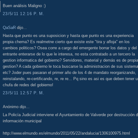
Buen análisis Maligno :)
23/5/11 12:16 P. M.
QaSaR
dijo...
Hasta que punto es una suposicion y hasta que punto es una experiencia
propia chema? Es realmetne cierto que existe este "tira y afloja" en los
cambios politicos? Osea corre a cargo del emergente borrar los datos y del
entrante enterarse de lo que le interesa, no esta contratado a un tercero la
gestion informatica del gobierno? Servidores, material y demás es de propi
gestion? A cada gobierno le toca buscarse la administracion de sus sistem
etc? Joder pues pasaran el primer año de los 4 de mandato reorganizando,
reinstalando, re-certificando, re, re re... Pq sino es asi es que deben tener 
chufa de redes del gobierno!
23/5/11 12:57 P. M.
Anónimo dijo...
La Policía Judicial interviene el Ayuntamiento de Valverde por destrucción 
información municipal
http://www.elmundo.es/elmundo/2011/05/22/andalucia/1306100975.html