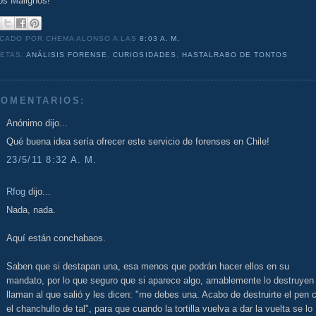
os Malignos!
ICADO POR CHEMA ALONSO
A LAS
8:03 A. M.
UETAS:
ANÁLISIS FORENSE
,
CURIOSIDADES
,
HASTALRABO DE TONTOS
COMENTARIOS:
Anónimo dijo...
Qué buena idea sería ofrecer este servicio de forenses en Chile!
23/5/11 8:32 A. M.
Rfog
dijo...
Nada, nada.
Aquí están conchabaos.
Saben que si destapan una, esa menos que podrán hacer ellos en su
mandato, por lo que seguro que si aparece algo, amablemente lo destruyen
llaman al que salió y les dicen: "me debes una. Acabo de destruirte el pen 
el chanchullo de tal", para que cuando la tortilla vuelva a dar la vuelta se lo