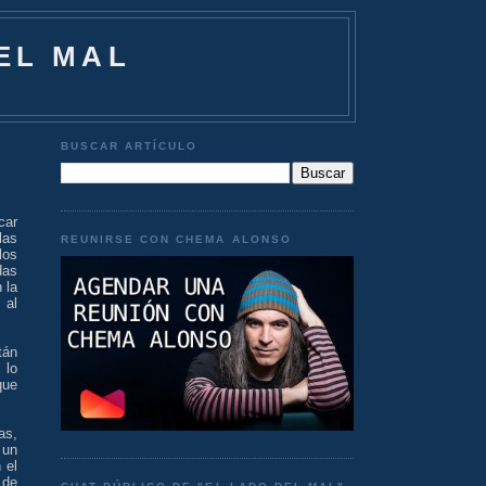
EL MAL
BUSCAR ARTÍCULO
car
las
REUNIRSE CON CHEMA ALONSO
los
das
 la
 al
tán
 lo
que
as,
 un
 el
 de