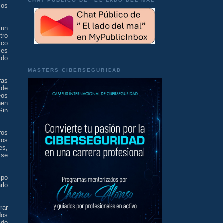
CHAT PÚBLICO DE "EL LADO DEL MAL"
los
 un
tro
ico
 es
ido
MASTERS CIBERSEGURIDAD
ras
sde
eos
nen
Sin
ros
los
es,
 se
ipo
rlo
rar
dos
 de