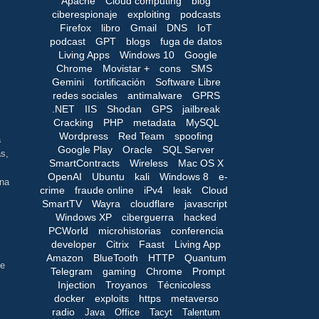
Apache
Cloud computing
blog
ciberespionaje
exploiting
podcasts
Firefox
libro
Gmail
DNS
IoT
podcast
GPT
blogs
fuga de datos
Living Apps
Windows 10
Google
Chrome
Movistar +
cons
SMS
Gemini
fortificación
Software Libre
redes sociales
antimalware
GPRS
.NET
IIS
Shodan
GPS
jailbreak
Cracking
PHP
metadata
MySQL
Wordpress
Red Team
spoofing
a
Google Play
Oracle
SQL Server
as,
SmartContracts
Wireless
Mac OS X
OpenAI
Ubuntu
kali
Windows 8
e-
una
crime
fraude online
iPv4
leak
Cloud
SmartTV
Wayra
cloudflare
javascript
Windows XP
ciberguerra
hacked
PCWorld
microhistorias
conferencia
developer
Citrix
Faast
Living App
Amazon
BlueTooth
HTTP
Quantum
de
Telegram
gaming
Chrome
Prompt
Injection
Troyanos
Técnicoless
docker
exploits
https
metaverso
radio
Java
Office
Tacyt
Talentum