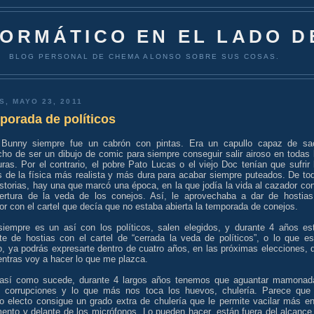
FORMÁTICO EN EL LADO D
BLOG PERSONAL DE CHEMA ALONSO SOBRE SUS COSAS.
S, MAYO 23, 2011
porada de políticos
Bunny siempre fue un cabrón con pintas. Era un capullo capaz de sa
cho de ser un dibujo de comic para siempre conseguir salir airoso en todas 
ras. Por el contrario, el pobre Pato Lucas o el viejo Doc tenían que sufrir 
es de la física más realista y más dura para acabar siempre puteados. De to
storias, hay una que marcó una época, en la que jodía la vida al cazador con
ertura de la veda de los conejos. Así, le aprovechaba a dar de hostias
r con el cartel que decía que no estaba abierta la temporada de conejos.
siempre es un así con los políticos, salen elegidos, y durante 4 años es
te de hostias con el cartel de “cerrada la veda de políticos”, o lo que es
, ya podrás expresarte dentro de cuatro años, en las próximas elecciones, 
entras voy a hacer lo que me plazca.
así como sucede, durante 4 largos años tenemos que aguantar mamonad
, corrupciones y lo que más nos toca los huevos, chulería. Parece que
co electo consigue un grado extra de chulería que le permite vacilar más en
mento y delante de los micrófonos. Lo pueden hacer, están fuera del alcance