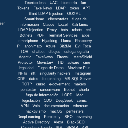
Técnico-less
UAC
biometría
fan
Tokens
Fake News
LDAP
token
APT
Blind LDAP Injection
OOXML
SmartHome
ciberestafas
fugas de
ser
información
Claude
Excel
Kali Linux
LDAP Injection
Proxy
bots
robots
ssl
Botnets
PDF
Terminal Services
apps
smartphone
Hijacking
Llama
Raspberry
Pi
anonimato
Azure
Bit2Me
Evil Foca
TOR
chatbot
dibujos
esteganografía
Agentic
FakeNews
Firewall
MetaShield
Protector
Movistar+
TID
adware
cine
legalidad
Fugas de Datos
Movistar Plus
NFTs
nft
singularity hackers
Instagram
ODF
datos
footprinting
MS SQL Server
TOTP
curso
e-goverment
makers
pentester
ransomware
Botnet
charla
fuga de información
LOPD
Mac
legislación
CDO
DeepSeek
cómic
VPN
Voip
documentación
ethereum
hacktivismo
macOS
pentesters
DeepLearning
Perplexity
SEO
reversing
Active Directory
Alexa
BlackSEO
Calendario_Torrido
IBM
VR/AR
API