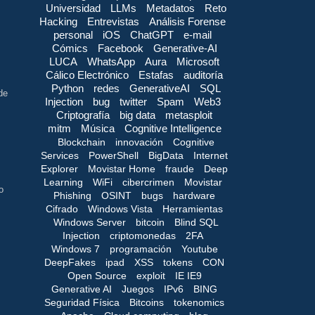
Universidad
LLMs
Metadatos
Reto
Hacking
Entrevistas
Análisis Forense
personal
iOS
ChatGPT
e-mail
Cómics
Facebook
Generative-AI
LUCA
WhatsApp
Aura
Microsoft
Cálico Electrónico
Estafas
auditoría
Python
redes
GenerativeAI
SQL
de
Injection
bug
twitter
Spam
Web3
Criptografía
big data
metasploit
mitm
Música
Cognitive Intelligence
Blockchain
innovación
Cognitive
Services
PowerShell
BigData
Internet
Explorer
Movistar Home
fraude
Deep
Learning
WiFi
cibercrimen
Movistar
o
Phishing
OSINT
bugs
hardware
Cifrado
Windows Vista
Herramientas
Windows Server
bitcoin
Blind SQL
Injection
criptomonedas
2FA
Windows 7
programación
Youtube
DeepFakes
ipad
XSS
tokens
CON
Open Source
exploit
IE IE9
Generative AI
Juegos
IPv6
BING
Seguridad Física
Bitcoins
tokenomics