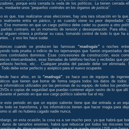
zadores, porque está cerrada la veda de los políticos. La tienen cerrada el
s, mediante unos
“pequeños controles en los órganos de justicia”
.
o es que, tras realizarse unas elecciones, hay una rara situación en la que
ico realmente entra en pánico, y es cuando viene su peor depredador: O
ico. Ese momento en que un cargo político debe ceder su puesto a otro polít
 partido contrario, es un momento de tensión y desesperación. Para ellos,
si alguien viniera a profanar su casa, tomando control de todo lo que ha s
antes… y eso les hace sudar.
ntonces cuando se producen las famosas
“madrugás”
o noches ente
uyendo toda prueba o indicio de los tejemanejes que fueron orquestados de
trora controlados dominios. Esas concesiones de construcción, esos corr
rónicos intercambiados, esas llamadas de teléfono hechas y recibidas que po
nifiesto hechos, etc… Cualquier prueba del pasado debe ser eliminada. 
. Todo debe estar perfecto y aséptico para el nuevo ocupante.
desde hace años, en la
“madrugá”
, se hace uso de equipos de ingenie
máticos que tienen que borrar de forma segura todos los datos de todos 
s informáticos utilizados por las personas de su equipo, de todos los pendriv
DVDs o copias de seguridad que puedan contener algún rastro de lo que allí
durante el periodo en que ese cargo político saliente fue el rey.
te este periodo en que un equipo saliente tiene que dar entrada a un equ
nte todo se transforma, y los informáticos tienen que hacer magia para deja
omo si allí no hubiera cagado nadie nunca.
mbargo, en esta ocasión, la cosa va a ser mucho peor, ya que habrá que bor
s duros de tamaños enormes, habrá que rebuscar por todos los rincones to
ispositivos de almacenamiento, para que no se quede ningún USB con forma