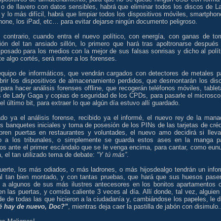
 o de llavero con datos sensibles, habrá que eliminar todos los discos de L
y lo más difícil, habrá que limpiar todos los dispositivos móviles, smartphon
hone, los iPad, etc… para evitar dejarse ningún documento peligroso.
l contrario, cuando entra el nuevo político, con energía, con ganas de to
ión del tan ansiado sillón, lo primero que hará tras apoltronarse después
posado para los medios con la mejor de sus falsas sonrisas y dicho al polít
te algo cortés, será meter a los forenses.
equipo de informáticos, que vendrán cargados con detectores de metales p
brir los dispositivos de almacenamiento perdidos, que desmontarán los dis
para hacer análisis forenses offline, que recogerán teléfonos móviles, tablet
s de Lady Gaga y copias de seguridad de los CPDs, para pasarle el microsco
el último bit, para extraer lo que algún día estuvo allí guardado.
do ya el análisis forense, recibido ya el informé, el nuevo rey de la mana
os banquetes iniciales y toma de posesión de los PINs de las tarjetas de créd
bren puertas en restaurantes y voluntades, el nuevo amo decidirá si lleva
o a los tribunales, o simplemente se guarda estos ases en la manga p
los ante el primer escándalo que se le venga encima, para cantar, como eun
a, el tan utilizado tema de debate:
“Y tú más”
.
uerte, los más odiados, o más ladrones, o más hijosdealgo tendrán un info
ial tan bien montado, y con tantas pruebas, que hará que sus huesos pase
ar a algunos de sus más ilustres antecesores en los bonitos apartamentos 
en las puertas, y comida caliente 3 veces al día. Allí donde, tal vez, alguien
e de todas las que hicieron a la ciudadanía y, cambiándose los papeles, le d
 hay de nuevo, Doc?”
, mientras deja caer la pastilla de jabón con disimulo.