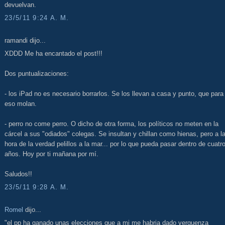
devuelvan.
23/5/11 9:24 A. M.
ramandi dijo...
XDDD Me ha encantado el post!!!
Dos puntualizaciones:
- los iPad no es necesario borrarlos. Se los llevan a casa y punto, que para
eso molan.
- perro no come perro. O dicho de otra forma, los políticos no meten en la
cárcel a sus "odiados" colegas. Se insultan y chillan como hienas, pero a l
hora de la verdad pelillos a la mar... por lo que pueda pasar dentro de cuatr
años. Hoy por ti mañana por mí.
Saludos!!
23/5/11 9:28 A. M.
Romel
dijo...
"el pp ha ganado unas elecciones que a mi me habria dado verguenza