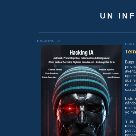
UN IN
HACKING IA
LUNE
Tem
Bugs 
prove
aventu
rigor
sus hi
no ap
cazado
Esto 
dándo
mismo
yo mi
Y es 
robos
políti
parla