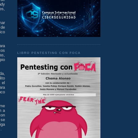
ady
es,
mar
 de
ico
ara
cos
LIBRO PENTESTING CON FOCA
as,
pio
da,
ito
 el
ara
uco
rme
n a
con
 se
iga
..