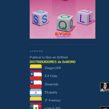
0XWORD
Publicar tu libro en 0xWord
DISTRIBUIDORES de 0xWORD
DragonJAR
8.8 Chile
Dreamlab
Ekoparty
IT Forensic
e-Hack MX