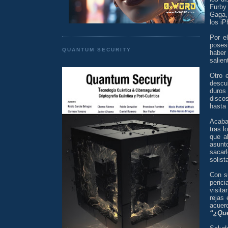
Furby
Gaga, 
los iP
Por e
poses
QUANTUM SECURITY
haber 
salien
Otro 
descu
duros 
disco
hasta 
Acaba
tras l
que a
asunt
sacar
solist
Con s
peric
visit
rejas 
acuerd
“¿Qué