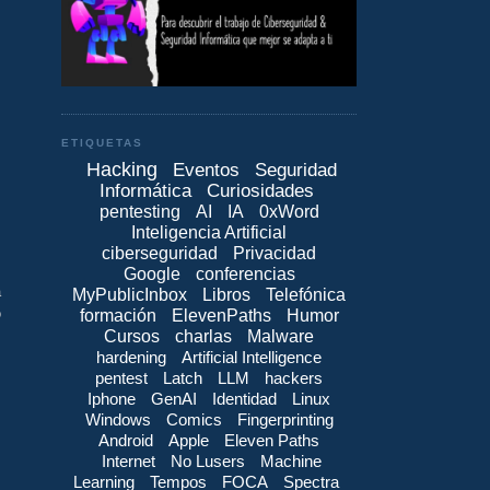
ETIQUETAS
Hacking
Eventos
Seguridad
Informática
Curiosidades
pentesting
AI
IA
0xWord
Inteligencia Artificial
ciberseguridad
Privacidad
Google
conferencias
a
MyPublicInbox
Libros
Telefónica
o
formación
ElevenPaths
Humor
Cursos
charlas
Malware
hardening
Artificial Intelligence
pentest
Latch
LLM
hackers
Iphone
GenAI
Identidad
Linux
Windows
Comics
Fingerprinting
Android
Apple
Eleven Paths
Internet
No Lusers
Machine
Learning
Tempos
FOCA
Spectra