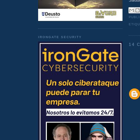
Salud
PUBL
ETIQ
IRONGATE SECURITY
14 