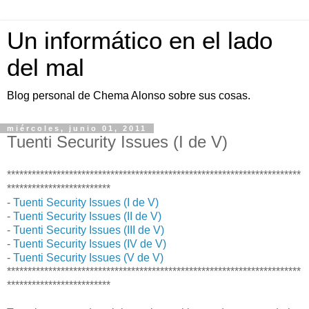
Un informático en el lado
del mal
Blog personal de Chema Alonso sobre sus cosas.
miércoles, junio 01, 2011
Tuenti Security Issues (I de V)
***********************************************************************
*************************
-
Tuenti Security Issues (I de V)
-
Tuenti Security Issues (II de V)
-
Tuenti Security Issues (III de V)
-
Tuenti Security Issues (IV de V)
-
Tuenti Security Issues (V de V)
***********************************************************************
*************************