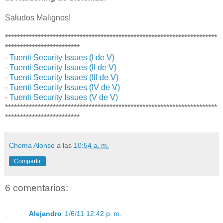
Saludos Malignos!
***********************************************************************
*************************
-
Tuenti Security Issues (I de V)
-
Tuenti Security Issues (II de V)
-
Tuenti Security Issues (III de V)
-
Tuenti Security Issues (IV de V)
-
Tuenti Security Issues (V de V)
***********************************************************************
*************************
Chema Alonso
a las
10:54 a. m.
Compartir
6 comentarios:
Alejandro
1/6/11 12:42 p. m.