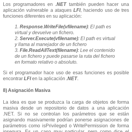
Los programadores en
.NET
también pueden hacer una
aplicación vulnerable a ataques
LFI
, haciendo uso de tres
funciones diferentes en su aplicación:
1.
Response.WriteFile(vfilename)
: El path es
virtual y devuelve un fichero.
2.
Server.Execute(vfilename)
: El path es virtual
y llama al manejador de un fichero
3.
File.ReadAllText(filename)
: Lee el contenido
de un fichero y puede pasarse la ruta del fichero
en formato relativo o absoluto.
Si el programador hace uso de esas funciones es posible
encontrar
LFI
en la aplicación
.NET
.
8) Asignación Masiva
La idea es que se produzca la carga de objetos de forma
masiva desde un repositorio de datos a una aplicación
.NET. Si no se controlan los parámetros que se están
asignando masivamente podrían ponerse asignaciones de
parámetros como isPrivileged o WritePermission de forma
insegura. Es un caso muy particular, pero como dice el