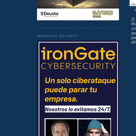
F
2
Mu
ci
qu
IRONGATE SECURITY
pa
al