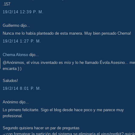
.157
19/2/14 12:39 P. M.
Guillermo dijo...
Nunca me lo había planteado de esta manera. Muy bien pensado Chema!
19/2/14 1:27 P. M.
Chema Alonso
dijo...
@Anónimos, el vírus inventado es mío y lo he llamado Évola Asesino... me
encanta }:)
Saludos!
19/2/14 8:01 P. M.
Anónimo dijo...
Lo primero felicitarte. Sigo el blog desde hace poco y me parece muy
profesional.
Segundo quisiera hacer un par de preguntas
-¿con formatear la partición del sistema se eliminaría el virus/rootkit? quizá