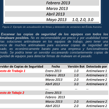
Figura 2: Ejemplo de actualización de firmas y detección de versiones del Évola Asesino
)
Escanear las copias de seguridad de los equipos con todos los
timalware posibles.
No es recomendable por precio y por usabilidad tener
rias soluciones antimalware en los equipos de trabajo, pero tener una
cencia de muchos antimalware para escanear copias de seguridad del
sado, es económicamente barato para una empresa y funcionalmente
modo. Se podría tener un servidor escaneando constantemente copias de
guridad de equipos para detectar firmas de malware en el pasado.