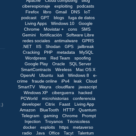
Apache
Cloud computing
blog
ciberespionaje
exploiting
podcasts
Firefox
libro
Gmail
DNS
IoT
podcast
GPT
blogs
fuga de datos
Living Apps
Windows 10
Google
Chrome
Movistar +
cons
SMS
Gemini
fortificación
Software Libre
redes sociales
antimalware
GPRS
.NET
IIS
Shodan
GPS
jailbreak
Cracking
PHP
metadata
MySQL
Wordpress
Red Team
spoofing
Google Play
Oracle
SQL Server
SmartContracts
Wireless
Mac OS X
OpenAI
Ubuntu
kali
Windows 8
e-
crime
fraude online
iPv4
leak
Cloud
SmartTV
Wayra
cloudflare
javascript
Windows XP
ciberguerra
hacked
PCWorld
microhistorias
conferencia
developer
Citrix
Faast
Living App
;)
Amazon
BlueTooth
HTTP
Quantum
Telegram
gaming
Chrome
Prompt
Injection
Troyanos
Técnicoless
docker
exploits
https
metaverso
radio
Java
Office
Tacyt
Talentum