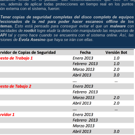
ces, además de aplicar todas protecciones en tiempo real en los puntos
ón externa con el sistema, fueron:
)
Tener copias de seguridad completas del disco completo de equipos
leccionados de la red para poder hacer escaneos offline de los
stemas.
Esto está pensado para conseguir evitar el que un
malware
con
pacidades de
rootkit
logre eludir la detección manipulando las respuestas de
API
tal y como hace cuando se encuentra con el sistema online. Así, las
rsiones de
Évola Asesino
que haya se irán con ellas.