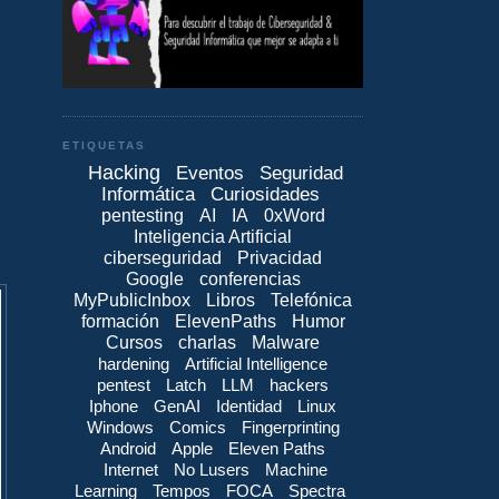
ETIQUETAS
Hacking
Eventos
Seguridad
Informática
Curiosidades
pentesting
AI
IA
0xWord
Inteligencia Artificial
ciberseguridad
Privacidad
Google
conferencias
MyPublicInbox
Libros
Telefónica
formación
ElevenPaths
Humor
Cursos
charlas
Malware
hardening
Artificial Intelligence
pentest
Latch
LLM
hackers
Iphone
GenAI
Identidad
Linux
Windows
Comics
Fingerprinting
Android
Apple
Eleven Paths
Internet
No Lusers
Machine
Learning
Tempos
FOCA
Spectra