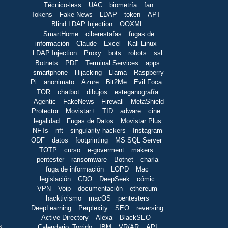
Técnico-less
UAC
biometría
fan
Tokens
Fake News
LDAP
token
APT
Blind LDAP Injection
OOXML
SmartHome
ciberestafas
fugas de
información
Claude
Excel
Kali Linux
LDAP Injection
Proxy
bots
robots
ssl
Botnets
PDF
Terminal Services
apps
smartphone
Hijacking
Llama
Raspberry
Pi
anonimato
Azure
Bit2Me
Evil Foca
TOR
chatbot
dibujos
esteganografía
Agentic
FakeNews
Firewall
MetaShield
Protector
Movistar+
TID
adware
cine
legalidad
Fugas de Datos
Movistar Plus
NFTs
nft
singularity hackers
Instagram
ODF
datos
footprinting
MS SQL Server
TOTP
curso
e-goverment
makers
pentester
ransomware
Botnet
charla
fuga de información
LOPD
Mac
legislación
CDO
DeepSeek
cómic
VPN
Voip
documentación
ethereum
hacktivismo
macOS
pentesters
DeepLearning
Perplexity
SEO
reversing
Active Directory
Alexa
BlackSEO
s
Calendario_Torrido
IBM
VR/AR
API