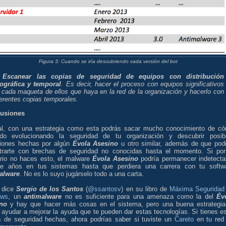
Figura 3: Cuando se iría descubriendo cada versión del bot
)
Escanear las copias de seguridad de equipos con distribución
ográfica y temporal
. Es decir, hacer el proceso con equipos significativos
 cada maqueta de ellos que haya en la red de la organización y hacerlo con
ferentes copias temporales.
usiones
nal, con una estrategia como esta podrás sacar mucho conocimiento de c
do evolucionando la seguridad de tu organización y descubrir posib
ciones hechas por algún
Évola Asesino
u otro similar, además de que pod
trarte con brechas de seguridad no conocidas hasta el momento. Si por
ario no haces esto, el malware
Évola Asesino
podría permanecer indetecta
te años en tus sistemas hasta que perdiera una carrera con tu softw
alware
. No es lo suyo jugárselo todo a una carta.
 dice
Sergio de los Santos
(
@ssantosv
) en su libro de
Máxima Seguridad
ows
, un
antimalware
no es suficiente para una amenaza como la del
Év
no
y hay que hacer más cosas en el sistema, pero una buena estrategia
 ayudar a mejorar la ayuda que te pueden dar estas tecnologías. Si tienes e
s de seguridad hechas, ahora podrías saber si tuviste un
Careto
en tu red