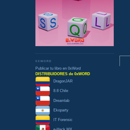
0XWORD
Publicar tu libro en 0xWord
DISTRIBUIDORES de 0xWORD
DragonJAR
8.8 Chile
Dreamlab
Ekoparty
IT Forensic
e-Hack MX