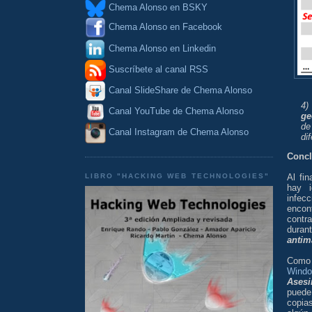
Chema Alonso en BSKY
Chema Alonso en Facebook
Chema Alonso en Linkedin
Suscríbete al canal RSS
Canal SlideShare de Chema Alonso
4
Canal YouTube de Chema Alonso
ge
de
Canal Instagram de Chema Alonso
di
Concl
LIBRO "HACKING WEB TECHNOLOGIES"
Al fi
hay i
infec
encon
contr
duran
antim
Como
Wind
Asesi
puede
copia