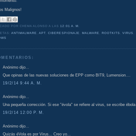
 momento.
os Malignos!
ICADO POR CHEMA ALONSO
A LAS
12:01 A. M.
UETAS:
ANTIMALWARE
,
APT
,
CIBERESPIONAJE
,
MALWARE
,
ROOTKITS
,
VIRUS
,
OWS
OMENTARIOS:
Anónimo dijo...
Que opinas de las nuevas soluciones de EPP como BIT9, Lumension....
19/2/14 9:44 A. M.
Anónimo dijo...
Una pequeña corrección. Si ese "évola" se refiere al virus, se escribe ébola 
19/2/14 12:00 P. M.
Anónimo dijo...
Quizás éVola es por Virus... Creo yo...