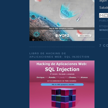
algún
Salud
PUBL
ETIQ
WIND
7 C
LIBRO DE HACKING DE
APLICACIONES WEB: SQL INJECTION