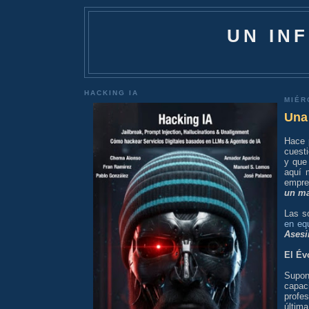
UN IN
HACKING IA
MIÉR
Una 
Hace 
cuest
y que
aquí 
empre
un ma
Las s
en eq
Asesi
El Év
Supo
capa
profes
últim