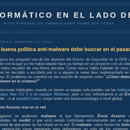
FORMÁTICO EN EL LADO D
BLOG PERSONAL DE CHEMA ALONSO SOBRE SUS COSAS.
COLES, FEBRERO 19, 2014
buena política anti-malware debe buscar en el pasa
poco me preguntó uno de los alumnos del
Master de Seguridad de la UEM
u
ión con la que yo me había topado hace ya tiempo en un proyecto con un clie
 había resuelto de una forma peculiar. Como nunca había hablado de esto 
me he decidido a escribirlo por si a alguien le viene bien implementarlo en
sa. El problema en cuestión es tan sencillo de exponer como
"¿Cómo detec
lware en tu sistema?"
.
oluciones habituales cuando se tienen un equipo solo pueden ser las
habitua
uipos Mac OS X
o
en equipos Windows
, pero si nos enfrentamos a un
Év
no
, - o al
español Careto
-mejor tener una buena estrategia a nivel global.
ola Asesino vive en tu red
ngamos un poderoso
malware
al que llamaremos
Évola Asesino
c
cidades de
rootkit
y que está siendo controlado remotamente por un equ
ional de atacantes se ha colado en tu red. El
malware
, como hacen los
bots
a generación viene preparado para defenderse no solo de los sistemas