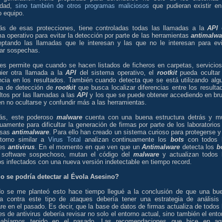
idad,
sino también de otros programas maliciosos
que pudieran existir en
 equipo.
s de esas protecciones, tiene controladas todas las llamadas a la
API
a operativo para evitar la detección por parte de las herramientas
antimalwa
ceptando las llamadas que le interesan y las que no le interesan para evi
tar sospechas.
les permite que cuando se hacen listados de ficheros en carpetas, servicios
uier otra llamada a la
API
del sistema operativo, el
rootkit
pueda ocultar
ncia en los resultados. También cuando detecta que se está utilizando alg
ca de detección de
rootkit
que busca localizar diferencias entre los resulta
tos por las llamadas a las
API
y los que se puede obtener accediendo en bru
n no ocultarse y confundir más a las herramientas.
s, este poderoso
malware
cuenta con una buena estructura detrás y m
uamente para dificultar la generación de firmas por parte de los laboratorios
asas
antimalware
. Para ello han creado un sistema curioso para protegerse y
torno similar a
Virus Total
analizan continuamente los
bots
con todos 
res
antivirus
. En el momento en que ven que un
Antimalware
detecta los
b
software sospechoso, mutan el código del
malware
y actualizan todos 
s infectados con una nueva versión indetectable en tiempo record.
 se podría detectar al Évola Asesino?
o se me planteó esto hace tiempo llegué a la conclusión de que una bu
ica contra este tipo de ataques debería tener una estrategia de análisis
e en el pasado. Es decir, que la base de datos de firmas actualiza de todos 
s de antivirus debería revisar no solo el entorno actual, sino también el ento
abíamos tenido en el pasado. Las recomendaciones que hice en aq