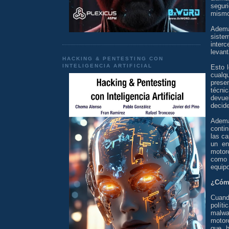
segur
mismo
Ademá
sistem
inter
levan
HACKING & PENTESTING CON
INTELIGENCIA ARTIFICIAL
Esto 
cualq
prese
técni
devuel
decide
Ademá
contin
las c
un en
moto
como 
equipo
¿Cómo
Cuand
polít
malwar
motore
que h