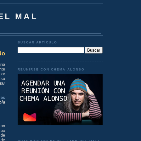
EL MAL
BUSCAR ARTÍCULO
do
na
nte
REUNIRSE CON CHEMA ALONSO
por
 su
tar
les
ola
on
ipo
de
 de