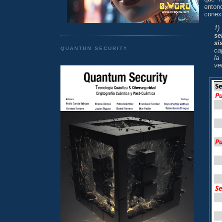
enton
conexi
1
se
si
QUANTUM SECURITY
ca
la
ve