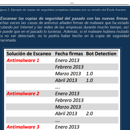
igura 2: Ejemplo de copias de seguridad completas datadas con su versión del Évola Asesino
)
Escanear las copias de seguridad del pasado con las nuevas firmas
.
chas veces las casas de antivirus añaden firmas de malware que ha estado
rculando por Internet y las redes de las empresas durante mucho tiempo, así
e puede que en el pasado lo tuvieras. Además, si el malware hubiera mutado
ra no ser detectado, no lo podría haber hecho en la copia de seguridad
macenada.