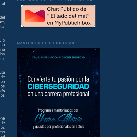
CHAT PÚBLICO DE "EL LADO DEL MAL"
 el
del
re
,
tar
, o
MASTERS CIBERSEGURIDAD
 su
una
dos
to,
uta
 de
 en
los
ots
los
ena
 de
los
rno
uel