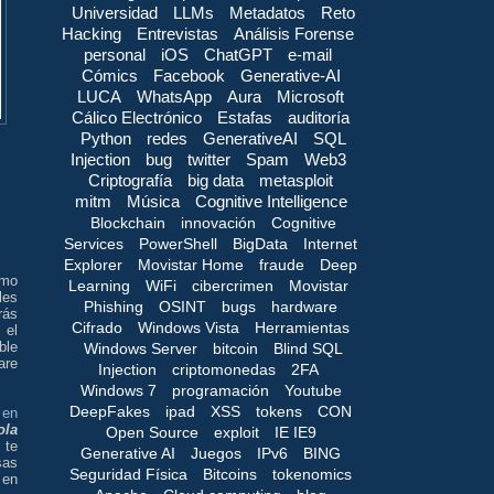
Universidad
LLMs
Metadatos
Reto
Hacking
Entrevistas
Análisis Forense
personal
iOS
ChatGPT
e-mail
Cómics
Facebook
Generative-AI
LUCA
WhatsApp
Aura
Microsoft
Cálico Electrónico
Estafas
auditoría
Python
redes
GenerativeAI
SQL
Injection
bug
twitter
Spam
Web3
Criptografía
big data
metasploit
mitm
Música
Cognitive Intelligence
Blockchain
innovación
Cognitive
Services
PowerShell
BigData
Internet
Explorer
Movistar Home
fraude
Deep
ómo
Learning
WiFi
cibercrimen
Movistar
les
Phishing
OSINT
bugs
hardware
rás
Cifrado
Windows Vista
Herramientas
 el
ble
Windows Server
bitcoin
Blind SQL
are
Injection
criptomonedas
2FA
Windows 7
programación
Youtube
DeepFakes
ipad
XSS
tokens
CON
 en
ola
Open Source
exploit
IE IE9
 te
Generative AI
Juegos
IPv6
BING
sas
Seguridad Física
Bitcoins
tokenomics
 en