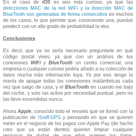
En el caso de
iOS
es aún más curioso, ya que las
direcciones MAC de la red WiFi y la dirección MAC de
BlueTooth son generadas de forma consecutiva
en muchos
de los casos, lo que permite que, conociendo una, puedas
predecir con un alto grado de probabilidad la otra.
Conclusiones
Es decir, que ya no sería necesario preguntarte en qué
código postal vives, ya que con un análisis de tus
conexiones
WiFi
y
BlueTooth
un centro comercial, una
empresa o cualquier curioso podría añadir a su colección de
datos mucha más información tuya. Yo por eso, tengo la
manía de apagar todas las conexiones inalámbricas cada
vez que salgo de casa, y el
BlueTooth
en cuando me bajo
del coche, y solo las activo por necesidad puntual, pero no
las llevo encendidas nunca.
Ahora
Apple
, conocido todo el revuelo que se formó con la
publicación de
iSniff-GPS
y pensando en que se quieren
meter en el negocio de los pagos con Apple Pay (de hecho
creo que ya están dentro) quieren limpiar cualquier
resquicio de dudas de que ellos quieren tus datos.