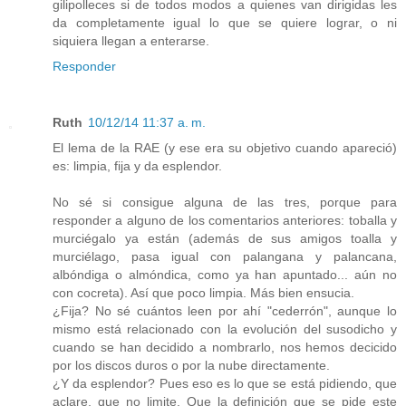
gilipolleces si de todos modos a quienes van dirigidas les
da completamente igual lo que se quiere lograr, o ni
siquiera llegan a enterarse.
Responder
Ruth
10/12/14 11:37 a. m.
El lema de la RAE (y ese era su objetivo cuando apareció)
es: limpia, fija y da esplendor.
No sé si consigue alguna de las tres, porque para
responder a alguno de los comentarios anteriores: toballa y
murciégalo ya están (además de sus amigos toalla y
murciélago, pasa igual con palangana y palancana,
albóndiga o almóndica, como ya han apuntado... aún no
con cocreta). Así que poco limpia. Más bien ensucia.
¿Fija? No sé cuántos leen por ahí "cederrón", aunque lo
mismo está relacionado con la evolución del susodicho y
cuando se han decidido a nombrarlo, nos hemos decicido
por los discos duros o por la nube directamente.
¿Y da esplendor? Pues eso es lo que se está pidiendo, que
aclare, que no limite. Que la definición que se pide este