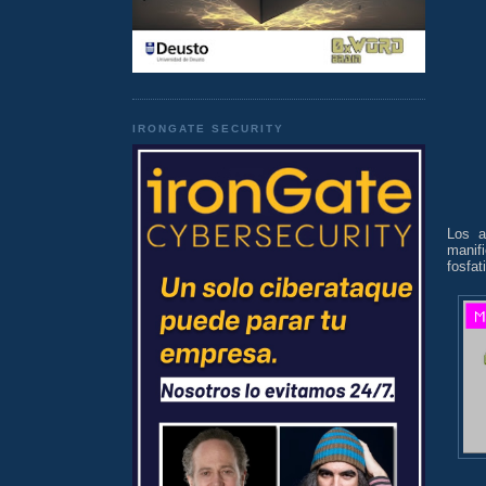
IRONGATE SECURITY
Los a
manif
fosfat