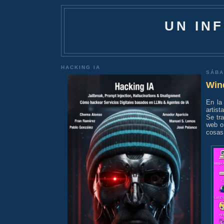
UN IN
HACKING IA
SÁBA
Win
En la
artist
Se tr
web o 
cosas