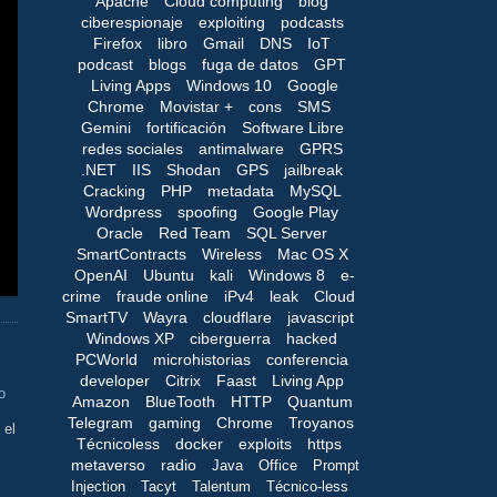
Apache
Cloud computing
blog
ciberespionaje
exploiting
podcasts
Firefox
libro
Gmail
DNS
IoT
podcast
blogs
fuga de datos
GPT
Living Apps
Windows 10
Google
Chrome
Movistar +
cons
SMS
Gemini
fortificación
Software Libre
redes sociales
antimalware
GPRS
.NET
IIS
Shodan
GPS
jailbreak
Cracking
PHP
metadata
MySQL
Wordpress
spoofing
Google Play
Oracle
Red Team
SQL Server
SmartContracts
Wireless
Mac OS X
OpenAI
Ubuntu
kali
Windows 8
e-
crime
fraude online
iPv4
leak
Cloud
SmartTV
Wayra
cloudflare
javascript
Windows XP
ciberguerra
hacked
PCWorld
microhistorias
conferencia
developer
Citrix
Faast
Living App
o
Amazon
BlueTooth
HTTP
Quantum
Telegram
gaming
Chrome
Troyanos
 el
Técnicoless
docker
exploits
https
metaverso
radio
Java
Office
Prompt
Injection
Tacyt
Talentum
Técnico-less