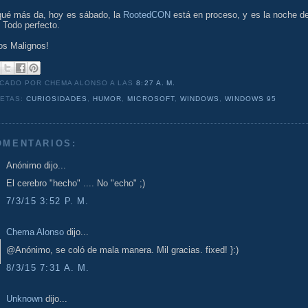
qué más da, hoy es sábado, la
RootedCON
está en proceso, y es la noche de
. Todo perfecto.
os Malignos!
ICADO POR CHEMA ALONSO
A LAS
8:27 A. M.
UETAS:
CURIOSIDADES
,
HUMOR
,
MICROSOFT
,
WINDOWS
,
WINDOWS 95
OMENTARIOS:
Anónimo dijo...
El cerebro "hecho" .... No "echo" ;)
7/3/15 3:52 P. M.
Chema Alonso
dijo...
@Anónimo, se coló de mala manera. Mil gracias. fixed! }:)
8/3/15 7:31 A. M.
Unknown
dijo...