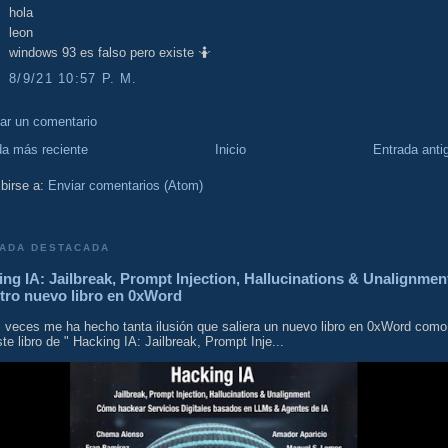
hola
leon
windows 93 es falso pero existe 🤷
8/9/21 10:57 P. M.
car un comentario
da más reciente
Inicio
Entrada anti
birse a:
Enviar comentarios (Atom)
ADA DESTACADA
ng IA: Jailbreak, Prompt Injection, Hallucinations & Unalignmen
tro nuevo libro en 0xWord
 veces me ha hecho tanta ilusión que saliera un nuevo libro en 0xWord como
te libro de " Hacking IA: Jailbreak, Prompt Inje...