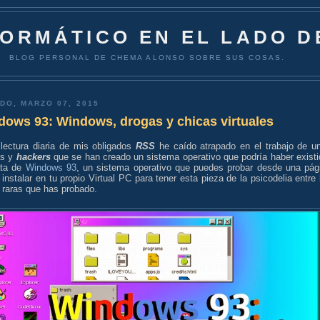
FORMÁTICO EN EL LADO D
BLOG PERSONAL DE CHEMA ALONSO SOBRE SUS COSAS.
DO, MARZO 07, 2015
dows 93: Windows, drogas y chicas virtuales
 lectura diaria de mis obligados
RSS
he caído atrapado en el trabajo de u
as y
hackers
que se han creado un sistema operativo que podría haber existi
ata de
Windows 93
, un sistema operativo que puedes probar desde una pág
instalar en tu propio Virtual PC para tener esta pieza de la psicodelia entre 
 raras que has probado.