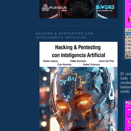
HACKING & PENTESTING CON
INTELIGENCIA ARTIFICIAL
El si
todo 
moder
baila
estilo