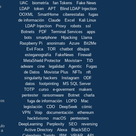
UAC
biometría
fan Tokens
Fake News
e
LDAP
token
APT
Blind LDAP Injection
OOXML
SmartHome
ciberestafas
fugas
de información
Claude
Excel
Kali Linux
LDAP Injection
Proxy
robots
ssl
Botnets
PDF
Terminal Services
apps
bots
smartphone
Hijacking
Llama
Raspberry Pi
anonimato
Azure
Bit2Me
Evil Foca
TOR
chatbot
dibujos
esteganografía
FakeNews
Firewall
MetaShield Protector
Movistar+
TID
adware
cine
legalidad
Agentic
Fugas
s
de Datos
Movistar Plus
NFTs
nft
singularity hackers
Instagram
ODF
datos
footprinting
MS SQL Server
TOTP
curso
e-goverment
makers
pentester
ransomware
Botnet
charla
los
fuga de información
LOPD
Mac
.
legislación
CDO
DeepSeek
cómic
VPN
Voip
documentación
ethereum
hacktivismo
macOS
pentesters
DeepLearning
Perplexity
SEO
reversing
ulo
Active Directory
Alexa
BlackSEO
 a
Calendario_Torrido
IBM
VR/AR
API