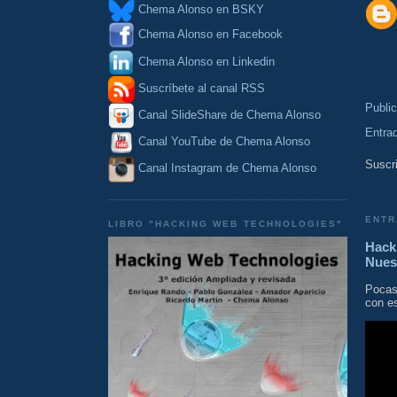
Chema Alonso en BSKY
Chema Alonso en Facebook
Chema Alonso en Linkedin
Suscríbete al canal RSS
Publi
Canal SlideShare de Chema Alonso
Entra
Canal YouTube de Chema Alonso
Suscri
Canal Instagram de Chema Alonso
ENTR
LIBRO "HACKING WEB TECHNOLOGIES"
Hacki
Nues
Pocas
con es