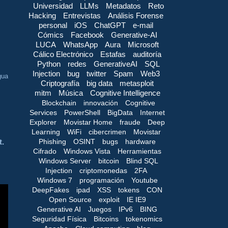
Universidad
LLMs
Metadatos
Reto
Hacking
Entrevistas
Análisis Forense
personal
iOS
ChatGPT
e-mail
Cómics
Facebook
Generative-AI
LUCA
WhatsApp
Aura
Microsoft
Cálico Electrónico
Estafas
auditoría
Python
redes
GenerativeAI
SQL
Injection
bug
twitter
Spam
Web3
gua
Criptografía
big data
metasploit
mitm
Música
Cognitive Intelligence
Blockchain
innovación
Cognitive
Services
PowerShell
BigData
Internet
Explorer
Movistar Home
fraude
Deep
Learning
WiFi
cibercrimen
Movistar
Phishing
OSINT
bugs
hardware
t.
Cifrado
Windows Vista
Herramientas
Windows Server
bitcoin
Blind SQL
Injection
criptomonedas
2FA
Windows 7
programación
Youtube
DeepFakes
ipad
XSS
tokens
CON
Open Source
exploit
IE IE9
Generative AI
Juegos
IPv6
BING
Seguridad Física
Bitcoins
tokenomics