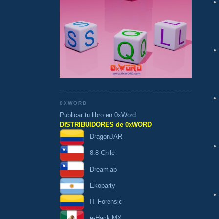
0XWORD
Publicar tu libro en 0xWord
DISTRIBUIDORES de 0xWORD
DragonJAR
8.8 Chile
Dreamlab
Ekoparty
IT Forensic
e-Hack MX