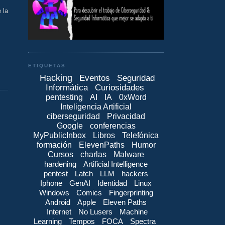
 la
ETIQUETAS
Hacking
Eventos
Seguridad
Informática
Curiosidades
pentesting
AI
IA
0xWord
Inteligencia Artificial
ciberseguridad
Privacidad
Google
conferencias
MyPublicInbox
Libros
Telefónica
formación
ElevenPaths
Humor
Cursos
charlas
Malware
hardening
Artificial Intelligence
pentest
Latch
LLM
hackers
Iphone
GenAI
Identidad
Linux
Windows
Comics
Fingerprinting
Android
Apple
Eleven Paths
Internet
No Lusers
Machine
Learning
Tempos
FOCA
Spectra