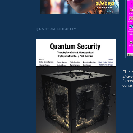
QUANTUM SECURITY
El si
share
famos
contan