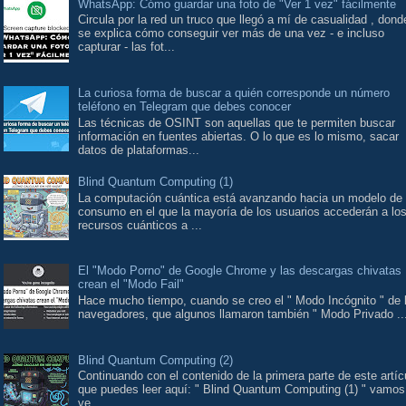
WhatsApp: Cómo guardar una foto de "Ver 1 vez" fácilmente
Circula por la red un truco que llegó a mí de casualidad , dond
se explica cómo conseguir ver más de una vez - e incluso
capturar - las fot...
La curiosa forma de buscar a quién corresponde un número
teléfono en Telegram que debes conocer
Las técnicas de OSINT son aquellas que te permiten buscar
información en fuentes abiertas. O lo que es lo mismo, sacar
datos de plataformas...
Blind Quantum Computing (1)
La computación cuántica está avanzando hacia un modelo de
consumo en el que la mayoría de los usuarios accederán a lo
recursos cuánticos a ...
El "Modo Porno" de Google Chrome y las descargas chivatas
crean el "Modo Fail"
Hace mucho tiempo, cuando se creo el " Modo Incógnito " de 
navegadores, que algunos llamaron también " Modo Privado ..
Blind Quantum Computing (2)
Continuando con el contenido de la primera parte de este artíc
que puedes leer aquí: " Blind Quantum Computing (1) " vamos
ve...