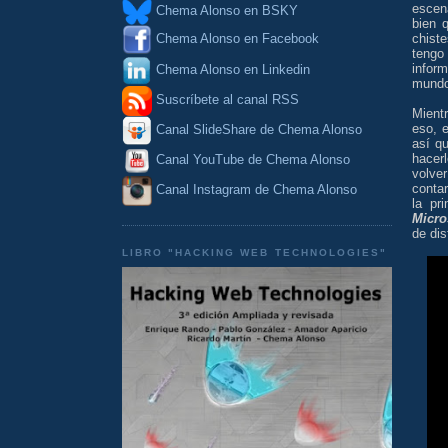
escen
Chema Alonso en BSKY
bien 
chist
Chema Alonso en Facebook
tengo
infor
Chema Alonso en Linkedin
mundo
Suscríbete al canal RSS
Mient
eso, e
Canal SlideShare de Chema Alonso
así q
hacer
Canal YouTube de Chema Alonso
volve
conta
Canal Instagram de Chema Alonso
la pr
Micro
de dis
LIBRO "HACKING WEB TECHNOLOGIES"