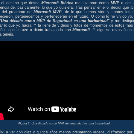
 el destino que desde
Microsoft Ibérica
me invitaran como
MVP
a dar 
encia de, básicamente, lo que yo quisiera. Tras pensar en ello, decidí que ib
r del programa de
Microsoft MVP
, de lo que hemos sido y somos los 
necieron, pertenecemos y pertenecerán en el futuro. O cómo lo he vivido yo.
"Una década como MVP de Seguridad es una barbaridad"
y me dediqu
car lo que yo hacía. Y la llené de vídeos y fotos de momentos de estos más
años que estuve a diario trabajando con
Microsoft
. Y algo se revolvió en 
a tenéis.
Figura 3: Una década como MVP de seguridad es una barbaridad
lví a ver con diez y quince años menos preparando vídeos, disfrazado por 