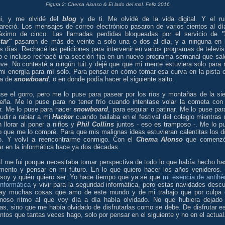
Figura 2: Chema Alonso & El lado del mal. Feliz 2016
i, y me olvidé del
blog
y de ti. Me olvidé de la vida digital. Y el ru
areció. Los mensajes de correo electrónico pasaron de varios cientos al dí
ximo de cinco. Las llamadas perdidas bloqueadas por el servicio de
tar"
pasaron de más de veinte a solo una o dos al día, y a ninguna en 
s días. Rechacé las peticiones para intervenir en varios programas de televis
io e incluso rechacé una sección fija en un nuevo programa semanal que sal
eve. No contesté a ningún tuit y dejé que que mi mente estuviera solo para 
mi energía para mí solo. Para pensar en cómo tomar esa curva en la pista 
la de
snowboard
, o en donde podía hacer el siguiente salto.
se el gorro, pero me lo puse para pasear por los ríos y montañas de la sie
leña. Me lo puse para no tener frío cuando intentase volar la cometa con
r. Me lo puse para hacer
snowboard
, para esquiar o patinar. Me lo puse para
udir a rabiar a mi
Hacker
cuando bailaba en el festival del colegio mientras
 llorar al poner a niños y
Phil Collins
juntos - eso es tramposo -. Me lo p
o que me lo compré. Para que mis malignas ideas estuvieran calentitas los d
ío. Y volví a reencontrarme conmigo. Con el
Chema Alonso
que comenz
ar en la informática hace ya dos décadas.
al me fui porque necesitaba tomar perspectiva de todo lo que había hecho ha
mento y pensar en mi futuro. En lo que quiero hacer los años venideros.
 soy y quién quiero ser. Yo hace tiempo que ya sé que
mi esencia de antihé
informática
y vivir para la seguridad informática, pero estas navidades descu
ay muchas cosas que amo de este mundo y de mi trabajo que por culpa 
ginoso ritmo al que voy día a día había olvidado. No que hubiera dejado
as, sino que me había olvidado de disfrutarlas como se debe. De disfrutar e
os que tantas veces hago, solo por pensar en el siguiente y no en el actual