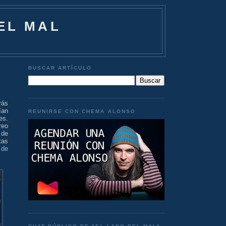
EL MAL
BUSCAR ARTÍCULO
rás
ían
REUNIRSE CON CHEMA ALONSO
es.
reo
 de
tas
 de