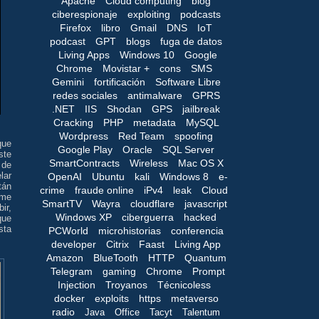
Apache
Cloud computing
blog
ciberespionaje
exploiting
podcasts
Firefox
libro
Gmail
DNS
IoT
podcast
GPT
blogs
fuga de datos
Living Apps
Windows 10
Google
Chrome
Movistar +
cons
SMS
Gemini
fortificación
Software Libre
redes sociales
antimalware
GPRS
.NET
IIS
Shodan
GPS
jailbreak
Cracking
PHP
metadata
MySQL
Wordpress
Red Team
spoofing
que
Google Play
Oracle
SQL Server
ste
SmartContracts
Wireless
Mac OS X
 de
lar
OpenAI
Ubuntu
kali
Windows 8
e-
tán
crime
fraude online
iPv4
leak
Cloud
 me
SmartTV
Wayra
cloudflare
javascript
ir,
Windows XP
ciberguerra
hacked
que
sta
PCWorld
microhistorias
conferencia
developer
Citrix
Faast
Living App
Amazon
BlueTooth
HTTP
Quantum
Telegram
gaming
Chrome
Prompt
Injection
Troyanos
Técnicoless
docker
exploits
https
metaverso
radio
Java
Office
Tacyt
Talentum