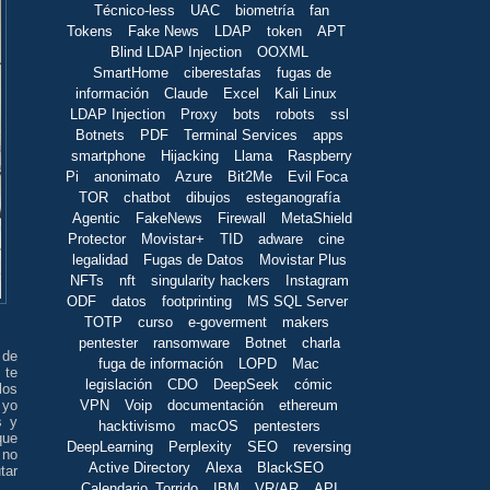
Técnico-less
UAC
biometría
fan
Tokens
Fake News
LDAP
token
APT
Blind LDAP Injection
OOXML
SmartHome
ciberestafas
fugas de
información
Claude
Excel
Kali Linux
LDAP Injection
Proxy
bots
robots
ssl
Botnets
PDF
Terminal Services
apps
smartphone
Hijacking
Llama
Raspberry
Pi
anonimato
Azure
Bit2Me
Evil Foca
TOR
chatbot
dibujos
esteganografía
Agentic
FakeNews
Firewall
MetaShield
Protector
Movistar+
TID
adware
cine
legalidad
Fugas de Datos
Movistar Plus
NFTs
nft
singularity hackers
Instagram
ODF
datos
footprinting
MS SQL Server
TOTP
curso
e-goverment
makers
pentester
ransomware
Botnet
charla
 de
fuga de información
LOPD
Mac
 te
legislación
CDO
DeepSeek
cómic
los
VPN
Voip
documentación
ethereum
 yo
s y
hacktivismo
macOS
pentesters
que
DeepLearning
Perplexity
SEO
reversing
 no
Active Directory
Alexa
BlackSEO
tar
Calendario_Torrido
IBM
VR/AR
API