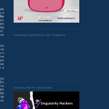
ido
a a
"No
los
ión
drá
mí.
con
AGRADECIMIENTOS EN TEMPOS
rra
 mi
 ir
 me
use
ías
ó a
sta
 En
roe
SINGULARITY HACKERS
brí
del
 de
sos
.