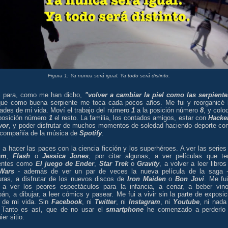
Figura 1: Ya nunca será igual. Ya todo será distinto.
i para, como me han dicho,
"volver a cambiar la piel como las serpiente
que como buena serpiente me toca cada pocos años. Me fui y reorganicé 
dades de mi vida. Moví el trabajo del número
1
a la posición número
8
, y colo
 posición número
1
el resto. La familia, los contados amigos, estar con
Hacke
vor
, y poder disfrutar de muchos momentos de soledad haciendo deporte con
 compañía de la música de
Spotify
.
 a hacer las paces con la ciencia ficción y los superhéroes. A ver las series
am
,
Flash
o
Jessica Jones
, por citar algunas, a ver películas que te
entes como
El juego de Ender
,
Star Trek
o
Gravity
, a volver a leer libros
 Wars
- además de ver un par de veces la nueva película de la saga 
uras, a disfrutar de los nuevos discos de
Iron Maiden
o
Bon Jovi
. Me fui
o a ver los peores espectáculos para la infancia, a cenar, a beber vin
n, a dibujar, a leer cómics y pasear. Me fui a vivir sin la parte de exposic
l de mi vida. Sin
Facebook
, ni
Twitter
, ni
Instagram
, ni
Youtube
, ni nada
 Tanto es así, que de no usar el
smartphone
he comenzado a perderlo
ier sitio.