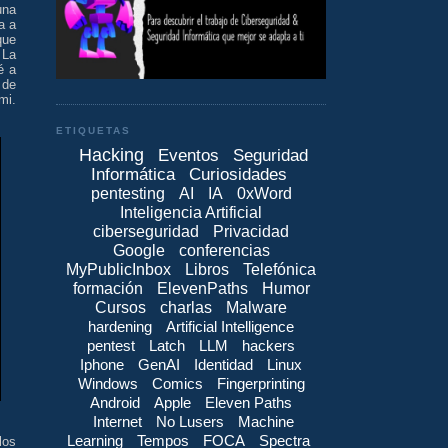
una
a a
que
 La
é a
 de
mi.
ETIQUETAS
Hacking
Eventos
Seguridad
Informática
Curiosidades
pentesting
AI
IA
0xWord
Inteligencia Artificial
ciberseguridad
Privacidad
Google
conferencias
MyPublicInbox
Libros
Telefónica
formación
ElevenPaths
Humor
Cursos
charlas
Malware
hardening
Artificial Intelligence
pentest
Latch
LLM
hackers
Iphone
GenAI
Identidad
Linux
Windows
Comics
Fingerprinting
Android
Apple
Eleven Paths
Internet
No Lusers
Machine
Learning
Tempos
FOCA
Spectra
los