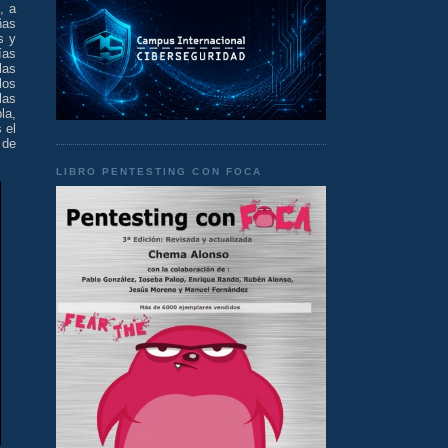
, a
ñas
s y
ías
las
los
las
la,
 el
 de
LIBRO PENTESTING CON FOCA