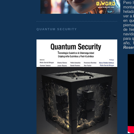
Pero l
monta
helad
ver a
en qu
pierna
de hi
QUANTUM SECURITY
navid
para q
año, 
Rose