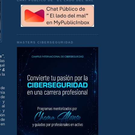
CHAT PÚBLICO DE "EL LADO DEL MAL"
MASTERS CIBERSEGURIDAD
s"
,
las
qué
r
&
 la
 de
nía
 de
- y
 al
o y
ión
 de
 en