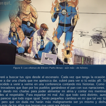
Figura 5: Las oficinas de Eleven Paths llenas - aún más - de héroes.
veré a buscar tus ojos desde el escenario. Cada vez que tenga la ocasión
e a dar una charla que me apetezca dar, subiré para ver si tú estás allí. Si
ecidido a venir a verme en una conferencia contando mis historias. Como 
s trovadores que iban por los pueblos ganándose el pan con sus narraciones,
ré dando mis charlas para poder alimentar mi alma y contar mis mentira
des al respetable. Para espantar mi mal. Así que todo será distinto, aun
 parecer que todo sigue igual. Serán pequeños cambios en mí que tal vez tú
, pero que sin duda me harán más malignamente ser yo mismo y disfru
 más de los años que tengan que venir por delante.