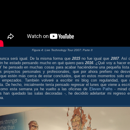
Figura 4: Live Technology Tour 2007: Parte II
nunca será igual. De la misma forma que
2015
no fue igual que
2007
. Así 
én he estado pensando mucho en qué quiero para
2016
. ¿Qué voy a hacer e
Y he pensado en muchas cosas para acabar haciéndome una pequeña lista
s proyectos personales y profesionales, que por ahora prefiero no desve
 que estén más cerca de estar concluidos, que en estos momentos solo es
n empezados. También volveré a escribir mi blog con regularidad, que
a. De hecho, inicialmente tenía pensado regresar el lunes que viene a escrib
como esta semana ya he vuelto a las oficinas de
Eleven Paths
- mirad 
as han quedado las salas decoradas -, he decidido adelantar mi regreso e
a.