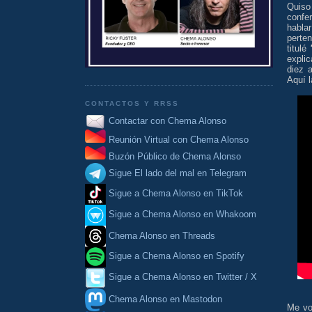
Quiso
confer
habla
perte
titulé
expli
diez 
Aquí l
CONTACTOS Y RRSS
Contactar con Chema Alonso
Reunión Virtual con Chema Alonso
Buzón Público de Chema Alonso
Sigue El lado del mal en Telegram
Sigue a Chema Alonso en TikTok
Sigue a Chema Alonso en Whakoom
Chema Alonso en Threads
Sigue a Chema Alonso en Spotify
Sigue a Chema Alonso en Twitter / X
Chema Alonso en Mastodon
Me vo