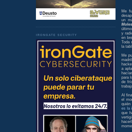
Me fu
desap
un má
Moles
último
y rad
IRONGATE SECURITY
en br
Toda 
la tab
Me pu
madri
hacke
a apla
hacían
para l
de fr
trabaj
Al fin
el mo
quién
es la 
que h
verti
hacerl
moment