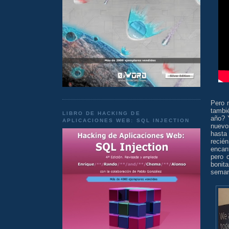
Pero 
tambi
LIBRO DE HACKING DE
año? 
APLICACIONES WEB: SQL INJECTION
nuevo
hasta
recié
encant
pero 
bonit
seman