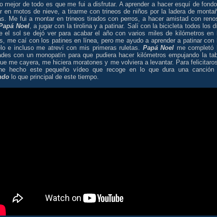
o mejor de todo es que me fui a disfrutar. A aprender a hacer esquí de fondo
r en motos de nieve, a tirarme con trineos de niños por la ladera de monta
as. Me fui a montar en trineos tirados con perros, a hacer amistad con reno
Papá Noel
, a jugar con la tirolina y a patinar. Salí con la bicicleta todos los d
e el sol se dejó ver para acabar el año con varios miles de kilómetros en 
s, me caí con los patines en línea, pero me ayudo a aprender a patinar con 
elo e incluso me atreví con mis primeras ruletas.
Papá Noel
me completó 
ades con un monopatín para que pudiera hacer kilómetros empujando la tab
ue me cayera, me hiciera moratones y me volviera a levantar. Para felicitaros
he hecho este pequeño vídeo que recoge en lo que dura una canción
ndo
lo que principal de este tiempo.