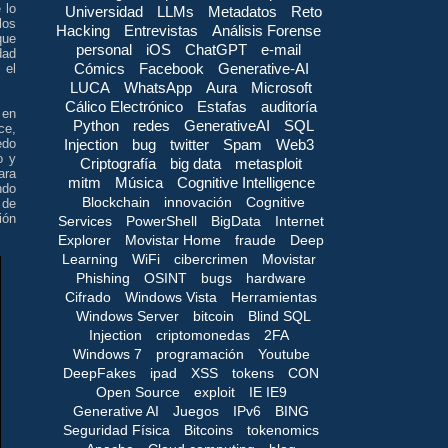
 lo
Universidad
LLMs
Metadatos
Reto
los
Hacking
Entrevistas
Análisis Forense
que
personal
iOS
ChatGPT
e-mail
dad
Cómics
Facebook
Generative-AI
 el
LUCA
WhatsApp
Aura
Microsoft
Cálico Electrónico
Estafas
auditoría
 en
Python
redes
GenerativeAI
SQL
ce,
Injection
bug
twitter
Spam
Web3
edo
o y
Criptografía
big data
metasploit
ara
mitm
Música
Cognitive Intelligence
ndo
Blockchain
innovación
Cognitive
 de
ión
Services
PowerShell
BigData
Internet
Explorer
Movistar Home
fraude
Deep
Learning
WiFi
cibercrimen
Movistar
Phishing
OSINT
bugs
hardware
Cifrado
Windows Vista
Herramientas
Windows Server
bitcoin
Blind SQL
Injection
criptomonedas
2FA
Windows 7
programación
Youtube
DeepFakes
ipad
XSS
tokens
CON
Open Source
exploit
IE IE9
Generative AI
Juegos
IPv6
BING
Seguridad Física
Bitcoins
tokenomics