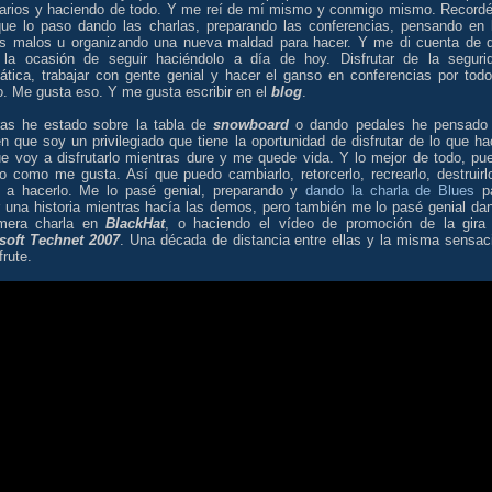
arios y haciendo de todo. Y me reí de mí mismo y conmigo mismo. Recordé
que lo paso dando las charlas, preparando las conferencias, pensando en 
es malos u organizando una nueva maldad para hacer. Y me di cuenta de 
 la ocasión de seguir haciéndolo a día de hoy. Disfrutar de la seguri
mática, trabajar con gente genial y hacer el ganso en conferencias por todo
. Me gusta eso. Y me gusta escribir en el
blog
.
ras he estado sobre la tabla de
snowboard
o dando pedales he pensado
n que soy un privilegiado que tiene la oportunidad de disfrutar de lo que ha
ue voy a disfrutarlo mientras dure y me quede vida. Y lo mejor de todo, pu
lo como me gusta. Así que puedo cambiarlo, retorcerlo, recrearlo, destruirl
r a hacerlo. Me lo pasé genial, preparando y
dando la charla de Blues
p
r una historia mientras hacía las demos, pero también me lo pasé genial da
imera charla en
BlackHat
, o haciendo el vídeo de promoción de la gira
soft Technet 2007
. Una década de distancia entre ellas y la misma sensac
frute.