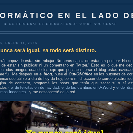
FORMÁTICO EN EL LADO D
BLOG PERSONAL DE CHEMA ALONSO SOBRE SUS COSAS.
S, ENERO 11, 2016
unca será igual. Ya todo será distinto.
rás capaz de estar sin trabajar. No serás capaz de estar sin postear. No se
 de estar sin publicar ni un comentario en Twitter." Esto es lo que me dec
ontados amigos cuando les dije que pensaba cerrar el blog estas navidad
me fui. Me despedí en el
blog
, puse el
Out-Of-Office
en los buzones de cor
ónico que utilizo a día de hoy de hoy, borré mi dirección de correo electrónico
gina de contacto, programé los posts que tenía que sacar sí o sí es
ades -
el de felicitación de navidad
,
el de los cambios en 0xWord
y
el del día
antos Inocentes
- y me desconecté de la red.