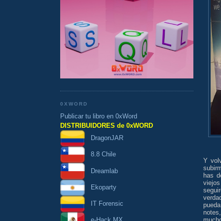
0XWORD
Publicar tu libro en 0xWord
DISTRIBUIDORES de 0xWORD
DragonJAR
8.8 Chile
Y vol
subirm
Dreamlab
has d
viejo
Ekoparty
segui
verda
IT Forensic
pueda
notes
mucho
e-Hack MX