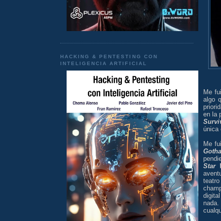
HACKING & PENTESTING CON
INTELIGENCIA ARTIFICIAL
Me fu
algo 
priori
en la
Survi
única
Me fui
Goth
pendi
Star
avent
teatr
champá
digita
nada.
cualqu