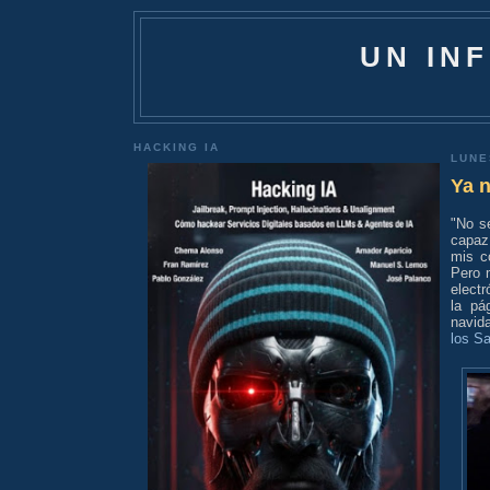
UN IN
HACKING IA
LUNE
Ya n
"No se
capaz
mis c
Pero 
electr
la pá
navid
los S