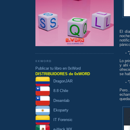
El dí
noche
notif
pánico
- 
Lo pr
0XWORD
y ahí
Publicar tu libro en 0xWord
ofrec
DISTRIBUIDORES de 0xWORD
se ha
DragonJAR
- 
Pero.
8.8 Chile
echar
quedar
Dreamlab
Ekoparty
IT Forensic
e-Hack MX