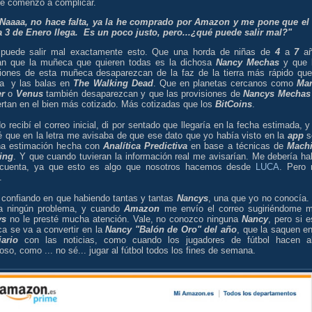
se comenzó a complicar.
"Naaaa, no hace falta, ya la he comprado por Amazon y me pone que el
a 3 de Enero llega. Es un poco justo, pero...¿qué puede salir mal?"
puede salir mal exactamente esto. Que una horda de niñas de
4
a
7
añ
an que la muñeca que quieren todas es la dichosa
Nancy Mechas
y que 
siones de esta muñeca desaparezcan de la faz de la tierra más rápido que
a y las balas en
The Walking Dead
. Que en planetas cercanos como
Mar
er
o
Venus
también desaparezcan y que las provisiones de
Nancys Mechas
ertan en el bien más cotizado. Más cotizadas que los
BitCoins
.
 recibí el correo inicial, di por sentado que llegaría en la fecha estimada, y
é que en la letra me avisaba de que ese dato que yo había visto en la
app
s
na estimación hecha con
Analítica Predictiva
en base a técnicas de
Mach
ing
. Y que cuando tuvieran la información real me avisarían. Me debería ha
cuenta, ya que esto es algo que nosotros hacemos desde
LUCA
. Pero
.
 confiando en que habiendo tantas y tantas
Nancys
, una que yo no conocía.
ía ningún problema, y cuando
Amazon
me envío el correo sugiriéndome 
ys
no le presté mucha atención. Vale, no conozco ninguna
Nancy
, pero si e
a se va a convertir en la
Nancy "Balón de Oro" del año
, que la saquen en
iario
con las noticias, como cuando los jugadores de fútbol hacen a
so, como ... no sé... jugar al fútbol todos los fines de semana.