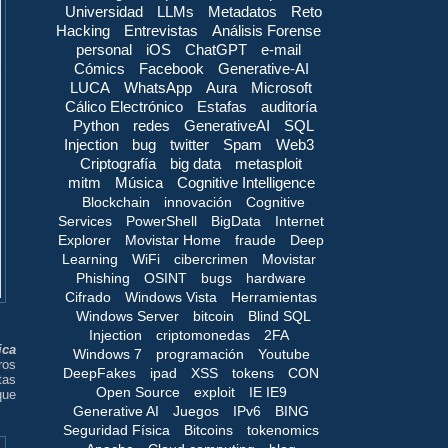
Universidad
LLMs
Metadatos
Reto
Hacking
Entrevistas
Análisis Forense
personal
iOS
ChatGPT
e-mail
Cómics
Facebook
Generative-AI
LUCA
WhatsApp
Aura
Microsoft
Cálico Electrónico
Estafas
auditoría
Python
redes
GenerativeAI
SQL
Injection
bug
twitter
Spam
Web3
Criptografía
big data
metasploit
mitm
Música
Cognitive Intelligence
Blockchain
innovación
Cognitive
Services
PowerShell
BigData
Internet
Explorer
Movistar Home
fraude
Deep
Learning
WiFi
cibercrimen
Movistar
Phishing
OSINT
bugs
hardware
Cifrado
Windows Vista
Herramientas
Windows Server
bitcoin
Blind SQL
Injection
criptomonedas
2FA
ica
Windows 7
programación
Youtube
ros
DeepFakes
ipad
XSS
tokens
CON
as
Open Source
exploit
IE IE9
que
Generative AI
Juegos
IPv6
BING
Seguridad Física
Bitcoins
tokenomics