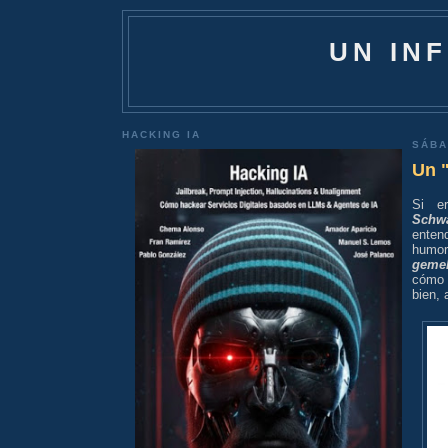
UN IN
HACKING IA
SÁBA
Un 
Si e
Schw
enten
humor
gemel
cómo 
bien, 