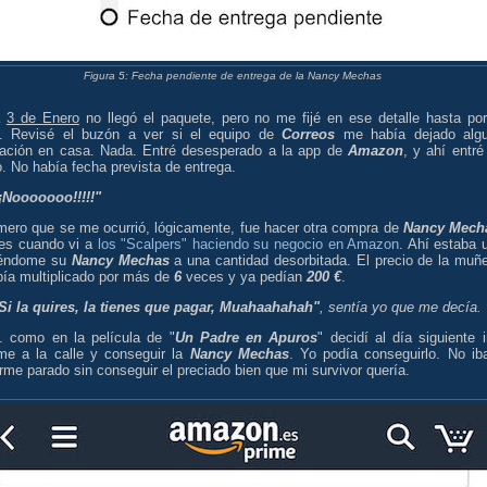
Figura 5: Fecha pendiente de entrega de la Nancy Mechas
a
3 de Enero
no llegó el paquete, pero no me fijé en ese detalle hasta por
. Revisé el buzón a ver si el equipo de
Correos
me había dejado alg
icación en casa. Nada. Entré desesperado a la app de
Amazon
, y ahí entré
. No había fecha prevista de entrega.
"¡Nooooooo!!!!!"
imero que se me ocurrió, lógicamente, fue hacer otra compra de
Nancy Mech
 es cuando vi a
los "Scalpers" haciendo su negocio en Amazon
. Ahí estaba 
iéndome su
Nancy Mechas
a una cantidad desorbitada. El precio de la muñ
bía multiplicado por más de
6
veces y ya pedían
200 €
.
"Si la quires, la tienes que pagar, Muahaahahah"
, sentía yo que me decía.
.. como en la película de "
Un Padre en Apuros
" decidí al día siguiente i
me a la calle y conseguir la
Nancy Mechas
. Yo podía conseguirlo. No ib
me parado sin conseguir el preciado bien que mi survivor quería.