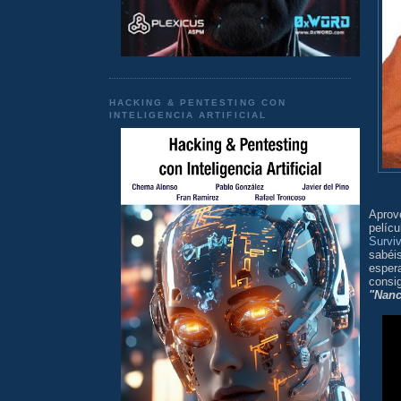
HACKING & PENTESTING CON
INTELIGENCIA ARTIFICIAL
Aprov
pelíc
Surviv
sabéi
esper
consi
"Nan