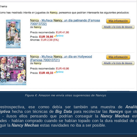
Figura 4: Amazon me envía otras sugerencias de Nancys
estrospectiva, ese correo debía ser también una muestra de
Analít
iptiva
hecha con técnicas de
Big Data
para recolectar las
Nancys
que ot
 - ilusos ellos pensando que podrían conseguir la
Nancy Mechas
est
ades - habían comprado cuando se habían topado con la dura realidad de 
guir la
Nancy Mechas
estas navidades no iba a ser posible.