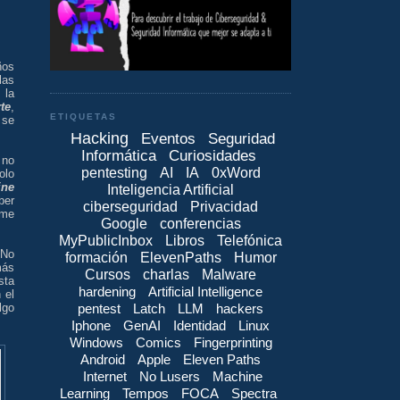
os
las
 la
te
,
ETIQUETAS
se
Hacking
Eventos
Seguridad
Informática
Curiosidades
 no
pentesting
AI
IA
0xWord
olo
ine
Inteligencia Artificial
ber
ciberseguridad
Privacidad
 me
Google
conferencias
MyPublicInbox
Libros
Telefónica
 No
formación
ElevenPaths
Humor
más
Cursos
charlas
Malware
sta
hardening
Artificial Intelligence
 el
pentest
Latch
LLM
hackers
lgo
Iphone
GenAI
Identidad
Linux
Windows
Comics
Fingerprinting
Android
Apple
Eleven Paths
Internet
No Lusers
Machine
Learning
Tempos
FOCA
Spectra