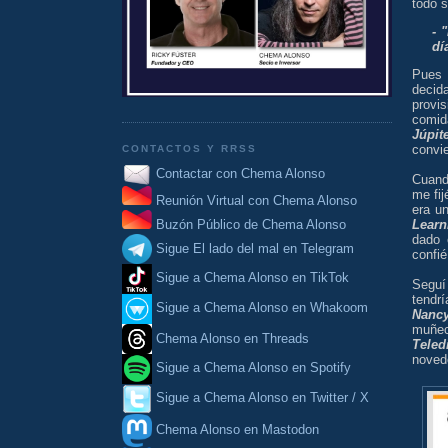
todo 
- 
dí
Pues 
decid
provi
comid
Júpit
convi
CONTACTOS Y RRSS
Contactar con Chema Alonso
Cuando
me fij
Reunión Virtual con Chema Alonso
era u
Learn
Buzón Público de Chema Alonso
dado 
Sigue El lado del mal en Telegram
confié
Sigue a Chema Alonso en TikTok
Seguí
tendr
Sigue a Chema Alonso en Whakoom
Nanc
muñec
Chema Alonso en Threads
Teled
novedo
Sigue a Chema Alonso en Spotify
Sigue a Chema Alonso en Twitter / X
Chema Alonso en Mastodon