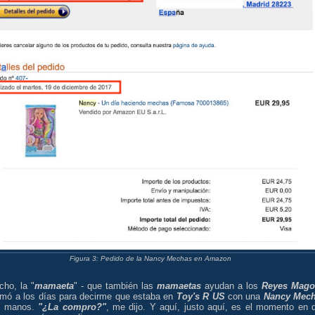
Figura 3: Pedido de la Nancy Mechas en Amazon
cho, la "
mamaeta
" - que también las
mamaetas
ayudan a los
Reyes Mago
amó a los días para decirme que estaba en
Toy's R US
con una
Nancy Mec
s manos.
"¿La compro?"
, me dijo. Y aquí, justo aquí, es el momento en 