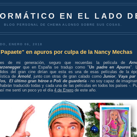
FORMÁTICO EN EL LADO D
BLOG PERSONAL DE CHEMA ALONSO SOBRE SUS COSAS.
DO, ENERO 06, 2018
"Papaete" en apuros por culpa de la Nancy Mechas
res de mi generación, seguro que recuerdas la película de
Arn
arzenegger
que en España se tradujo como "
Un padre en Apuros
". 
didos del gran cine dirían que esta es una de esas películas de la ép
ística de
Arnold
, junto con otras de gran calado como
Junior
,
Vaya par
os, El último gran héroe o Poli de guardería
- no soy capaz de imagina
habrán traducido todas y cada una de las películas en todos los países -. P
así me sentí un poco yo el día
4 de Enero
de este año.