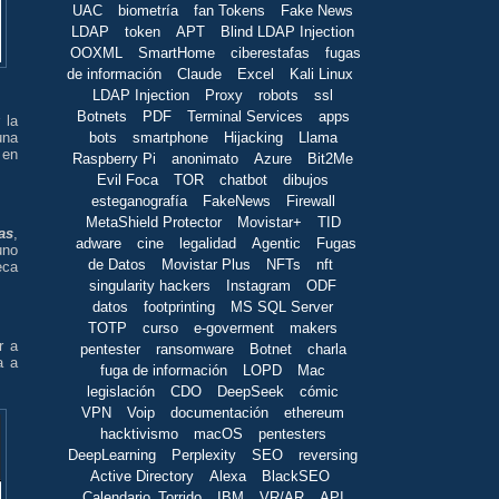
UAC
biometría
fan Tokens
Fake News
LDAP
token
APT
Blind LDAP Injection
OOXML
SmartHome
ciberestafas
fugas
de información
Claude
Excel
Kali Linux
LDAP Injection
Proxy
robots
ssl
Botnets
PDF
Terminal Services
apps
 la
bots
smartphone
Hijacking
Llama
una
 en
Raspberry Pi
anonimato
Azure
Bit2Me
Evil Foca
TOR
chatbot
dibujos
esteganografía
FakeNews
Firewall
MetaShield Protector
Movistar+
TID
as
,
adware
cine
legalidad
Agentic
Fugas
uno
de Datos
Movistar Plus
NFTs
nft
eca
singularity hackers
Instagram
ODF
datos
footprinting
MS SQL Server
TOTP
curso
e-goverment
makers
r a
pentester
ransomware
Botnet
charla
a a
fuga de información
LOPD
Mac
legislación
CDO
DeepSeek
cómic
VPN
Voip
documentación
ethereum
hacktivismo
macOS
pentesters
DeepLearning
Perplexity
SEO
reversing
Active Directory
Alexa
BlackSEO
Calendario_Torrido
IBM
VR/AR
API