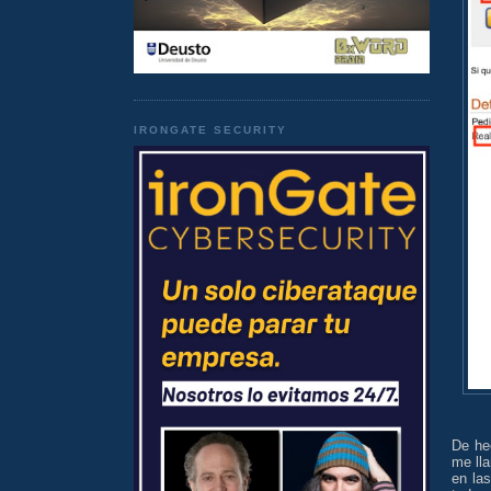
IRONGATE SECURITY
De he
me ll
en la