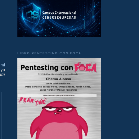
LIBRO PENTESTING CON FOCA
a
mi
 ya
um