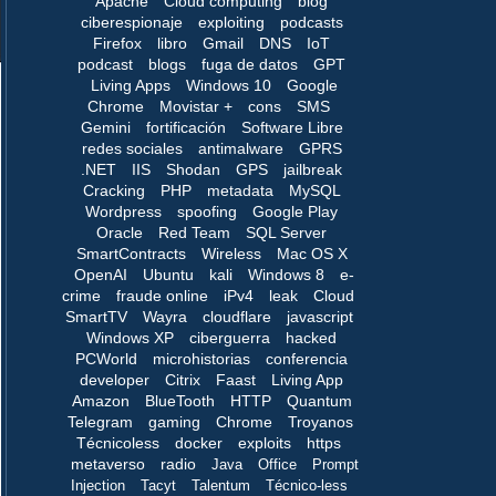
Apache
Cloud computing
blog
ciberespionaje
exploiting
podcasts
Firefox
libro
Gmail
DNS
IoT
podcast
blogs
fuga de datos
GPT
Living Apps
Windows 10
Google
Chrome
Movistar +
cons
SMS
Gemini
fortificación
Software Libre
redes sociales
antimalware
GPRS
.NET
IIS
Shodan
GPS
jailbreak
Cracking
PHP
metadata
MySQL
Wordpress
spoofing
Google Play
Oracle
Red Team
SQL Server
SmartContracts
Wireless
Mac OS X
OpenAI
Ubuntu
kali
Windows 8
e-
crime
fraude online
iPv4
leak
Cloud
SmartTV
Wayra
cloudflare
javascript
Windows XP
ciberguerra
hacked
PCWorld
microhistorias
conferencia
developer
Citrix
Faast
Living App
Amazon
BlueTooth
HTTP
Quantum
Telegram
gaming
Chrome
Troyanos
Técnicoless
docker
exploits
https
metaverso
radio
Java
Office
Prompt
Injection
Tacyt
Talentum
Técnico-less