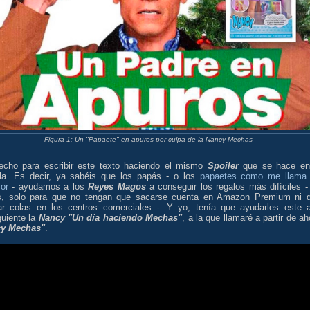
Figura 1: Un "Papaete" en apuros por culpa de la Nancy Mechas
echo para escribir este texto haciendo el mismo
Spoiler
que se hace en
ula. Es decir, ya sabéis que los papás - o los
papaetes como me llama
or
- ayudamos a los
Reyes Magos
a conseguir los regalos más difíciles -
s, solo para que no tengan que sacarse cuenta en Amazon Premium ni 
ar colas en los centros comerciales -. Y yo, tenía que ayudarles este 
guiente la
Nancy "Un día haciendo Mechas"
, a la que llamaré a partir de ah
cy Mechas"
.