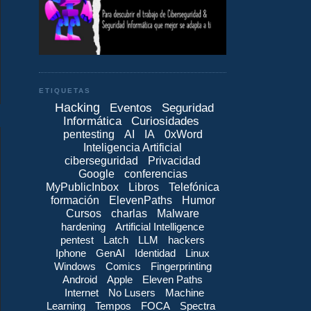
ETIQUETAS
Hacking
Eventos
Seguridad
Informática
Curiosidades
pentesting
AI
IA
0xWord
Inteligencia Artificial
ciberseguridad
Privacidad
Google
conferencias
MyPublicInbox
Libros
Telefónica
formación
ElevenPaths
Humor
Cursos
charlas
Malware
hardening
Artificial Intelligence
pentest
Latch
LLM
hackers
Iphone
GenAI
Identidad
Linux
Windows
Comics
Fingerprinting
Android
Apple
Eleven Paths
Internet
No Lusers
Machine
Learning
Tempos
FOCA
Spectra