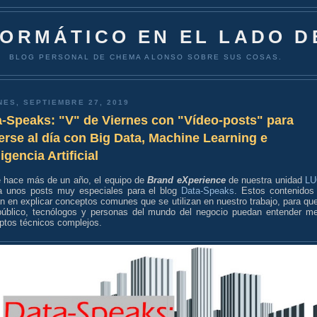
FORMÁTICO EN EL LADO D
BLOG PERSONAL DE CHEMA ALONSO SOBRE SUS COSAS.
NES, SEPTIEMBRE 27, 2019
a-Speaks: "V" de Viernes con "Vídeo-posts" para
rse al día con Big Data, Machine Learning e
ligencia Artificial
 hace más de un año, el equipo de
Brand eXperience
de nuestra unidad
LU
a unos posts muy especiales para el blog
Data-Speaks
. Estos contenidos
n en explicar conceptos comunes que se utilizan en nuestro trabajo, para que
público, tecnólogos y personas del mundo del negocio puedan entender me
ptos técnicos complejos.