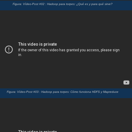
Figura: Vídeo-Post #02 : Hadoop para torpes: ¿Qué es y para qué sirve?
Figura: Vídeo-Post #03 : Hadoop para torpes: Cómo funciona HDFS y Mapreduce