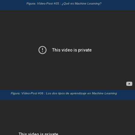
Figura: Vídeo-Post #05 : ¿Qué es Machine Learning?
Figura: Vídeo-Post #06 : Los dos tipos de aprendizaje en Machine Learning