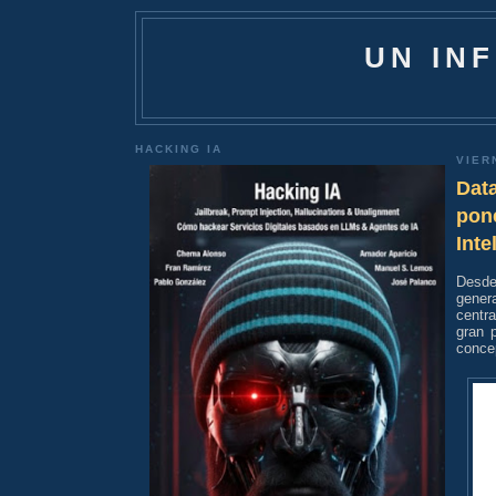
UN IN
HACKING IA
VIER
Dat
pone
Inte
Desde
gener
centra
gran 
conce