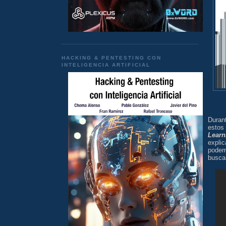
HACKING & PENTESTING CON
INTELIGENCIA ARTIFICIAL
Duran
estos
Learn
expli
podem
busca