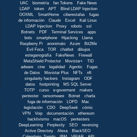
UAC
biometría
fan Tokens
Fake News
LDAP
token
APT
Blind LDAP Injection
OOXML
SmartHome
ciberestafas
fugas
de información
Claude
Excel
Kali Linux
LDAP Injection
Proxy
robots
ssl
Botnets
PDF
Terminal Services
apps
bots
smartphone
Hijacking
Llama
Raspberry Pi
anonimato
Azure
Bit2Me
Evil Foca
TOR
chatbot
dibujos
esteganografía
FakeNews
Firewall
MetaShield Protector
Movistar+
TID
adware
cine
legalidad
Agentic
Fugas
de Datos
Movistar Plus
NFTs
nft
singularity hackers
Instagram
ODF
datos
footprinting
MS SQL Server
TOTP
curso
e-goverment
makers
pentester
ransomware
Botnet
charla
fuga de información
LOPD
Mac
legislación
CDO
DeepSeek
cómic
VPN
Voip
documentación
ethereum
hacktivismo
macOS
pentesters
DeepLearning
Perplexity
SEO
reversing
Active Directory
Alexa
BlackSEO
Calendario_Torrido
IBM
VR/AR
API