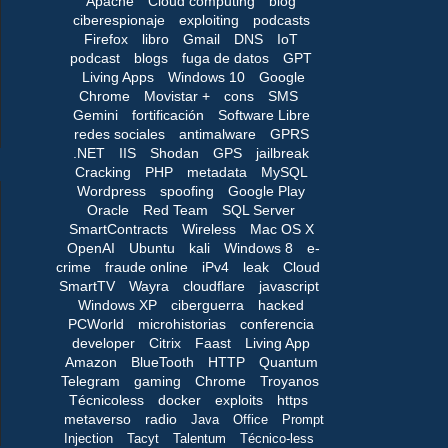
Apache
Cloud computing
blog
ciberespionaje
exploiting
podcasts
Firefox
libro
Gmail
DNS
IoT
podcast
blogs
fuga de datos
GPT
Living Apps
Windows 10
Google
Chrome
Movistar +
cons
SMS
Gemini
fortificación
Software Libre
redes sociales
antimalware
GPRS
.NET
IIS
Shodan
GPS
jailbreak
Cracking
PHP
metadata
MySQL
Wordpress
spoofing
Google Play
Oracle
Red Team
SQL Server
SmartContracts
Wireless
Mac OS X
OpenAI
Ubuntu
kali
Windows 8
e-
crime
fraude online
iPv4
leak
Cloud
SmartTV
Wayra
cloudflare
javascript
Windows XP
ciberguerra
hacked
PCWorld
microhistorias
conferencia
developer
Citrix
Faast
Living App
Amazon
BlueTooth
HTTP
Quantum
Telegram
gaming
Chrome
Troyanos
Técnicoless
docker
exploits
https
metaverso
radio
Java
Office
Prompt
Injection
Tacyt
Talentum
Técnico-less