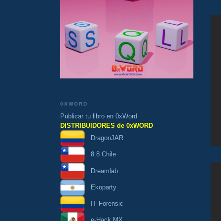
0XWORD
Publicar tu libro en 0xWord
DISTRIBUIDORES de 0xWORD
DragonJAR
8.8 Chile
Dreamlab
Ekoparty
IT Forensic
e-Hack MX