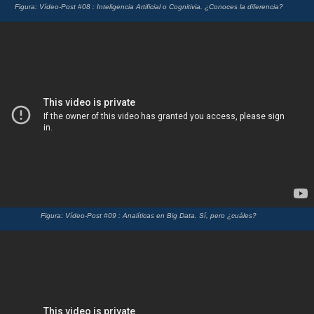
Figura: Vídeo-Post #08 : Inteligencia Artificial o Cognitivia. ¿Conoces la diferencia?
Figura: Vídeo-Post #09 : Analíticas en Big Data. Sí, pero ¿cuáles?