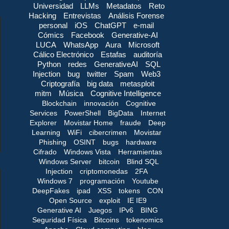
Universidad
LLMs
Metadatos
Reto
Hacking
Entrevistas
Análisis Forense
personal
iOS
ChatGPT
e-mail
Cómics
Facebook
Generative-AI
LUCA
WhatsApp
Aura
Microsoft
Cálico Electrónico
Estafas
auditoría
Python
redes
GenerativeAI
SQL
Injection
bug
twitter
Spam
Web3
Criptografía
big data
metasploit
mitm
Música
Cognitive Intelligence
Blockchain
innovación
Cognitive
Services
PowerShell
BigData
Internet
Explorer
Movistar Home
fraude
Deep
Learning
WiFi
cibercrimen
Movistar
Phishing
OSINT
bugs
hardware
Cifrado
Windows Vista
Herramientas
Windows Server
bitcoin
Blind SQL
Injection
criptomonedas
2FA
Windows 7
programación
Youtube
DeepFakes
ipad
XSS
tokens
CON
Open Source
exploit
IE IE9
Generative AI
Juegos
IPv6
BING
Seguridad Física
Bitcoins
tokenomics