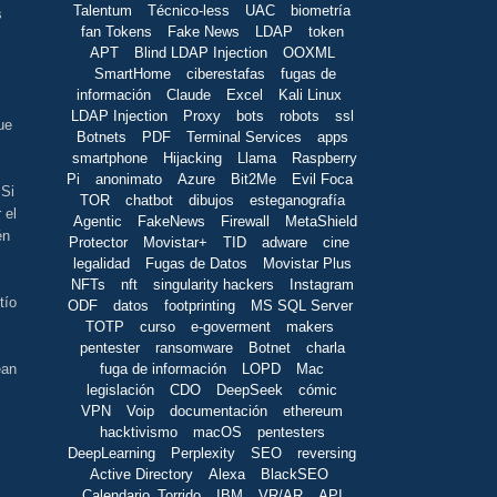
Talentum
Técnico-less
UAC
biometría
s
fan Tokens
Fake News
LDAP
token
APT
Blind LDAP Injection
OOXML
SmartHome
ciberestafas
fugas de
información
Claude
Excel
Kali Linux
LDAP Injection
Proxy
bots
robots
ssl
ue
Botnets
PDF
Terminal Services
apps
smartphone
Hijacking
Llama
Raspberry
Pi
anonimato
Azure
Bit2Me
Evil Foca
 Si
TOR
chatbot
dibujos
esteganografía
 el
Agentic
FakeNews
Firewall
MetaShield
én
Protector
Movistar+
TID
adware
cine
legalidad
Fugas de Datos
Movistar Plus
NFTs
nft
singularity hackers
Instagram
tío
ODF
datos
footprinting
MS SQL Server
TOTP
curso
e-goverment
makers
pentester
ransomware
Botnet
charla
fuga de información
LOPD
Mac
ean
legislación
CDO
DeepSeek
cómic
VPN
Voip
documentación
ethereum
hacktivismo
macOS
pentesters
DeepLearning
Perplexity
SEO
reversing
Active Directory
Alexa
BlackSEO
Calendario_Torrido
IBM
VR/AR
API