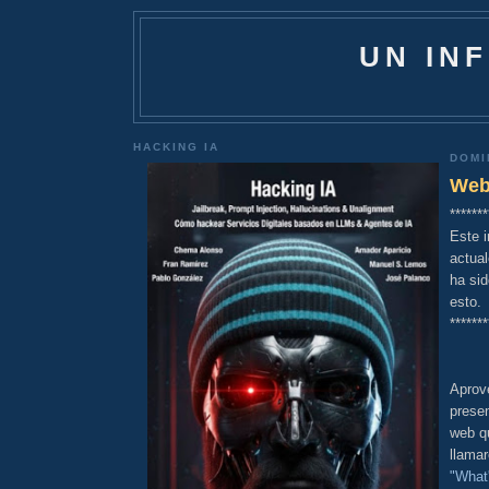
UN IN
HACKING IA
DOMI
Web
*******
Este i
actua
ha sid
esto.
*******
Aprov
presen
web qu
llama
"What'