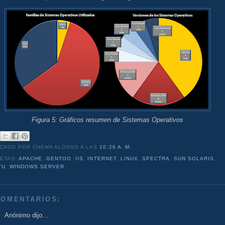
Figura 5: Gráficos resumen de Sistemas Operativos
ICADO POR CHEMA ALONSO
A LAS
10:26 A. M.
UETAS:
APACHE
,
GENTOO
,
IIS
,
INTERNET
,
LINUX
,
SPECTRA
,
SUN SOLARIS
,
TU
,
WINDOWS SERVER
COMENTARIOS:
Anónimo dijo...