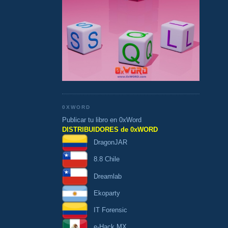
0XWORD
Publicar tu libro en 0xWord
DISTRIBUIDORES de 0xWORD
DragonJAR
8.8 Chile
Dreamlab
Ekoparty
IT Forensic
e-Hack MX