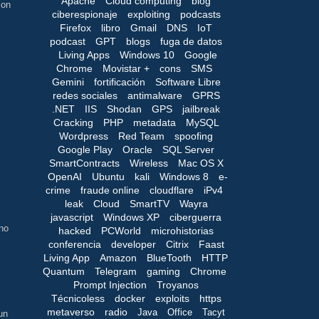
Apache
Cloud computing
blog
son
ciberespionaje
exploiting
podcasts
Firefox
libro
Gmail
DNS
IoT
podcast
GPT
blogs
fuga de datos
Living Apps
Windows 10
Google
Chrome
Movistar +
cons
SMS
Gemini
fortificación
Software Libre
redes sociales
antimalware
GPRS
.NET
IIS
Shodan
GPS
jailbreak
Cracking
PHP
metadata
MySQL
Wordpress
Red Team
spoofing
Google Play
Oracle
SQL Server
SmartContracts
Wireless
Mac OS X
OpenAI
Ubuntu
kali
Windows 8
e-
crime
fraude online
cloudflare
iPv4
leak
Cloud
SmartTV
Wayra
javascript
Windows XP
ciberguerra
no
hacked
PCWorld
microhistorias
conferencia
developer
Citrix
Faast
Living App
Amazon
BlueTooth
HTTP
Quantum
Telegram
gaming
Chrome
Prompt Injection
Troyanos
Técnicoless
docker
exploits
https
metaverso
radio
Java
Office
Tacyt
un