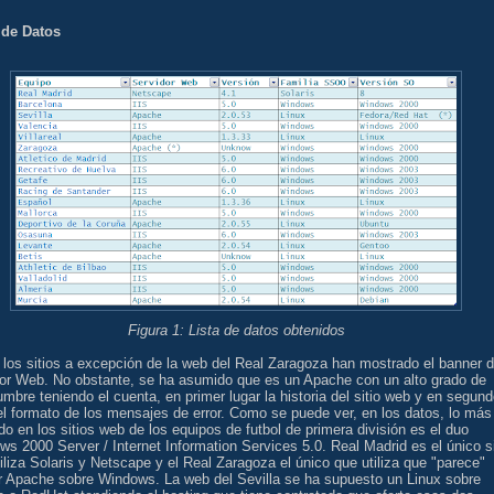
 de Datos
Figura 1: Lista de datos obtenidos
los sitios a excepción de la web del Real Zaragoza han mostrado el banner d
dor Web. No obstante, se ha asumido que es un Apache con un alto grado de
umbre teniendo el cuenta, en primer lugar la historia del sitio web y en segun
el formato de los mensajes de error. Como se puede ver, en los datos, lo más
ado en los sitios web de los equipos de futbol de primera división es el duo
s 2000 Server / Internet Information Services 5.0. Real Madrid es el único si
iliza Solaris y Netscape y el Real Zaragoza el único que utiliza que "parece"
ar Apache sobre Windows. La web del Sevilla se ha supuesto un Linux sobre