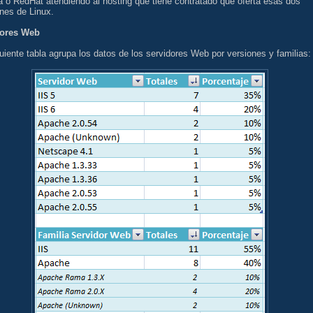
 o RedHat atendiendo al hosting que tiene contratado que oferta esas dos
nes de Linux.
ores Web
uiente tabla agrupa los datos de los servidores Web por versiones y familias: