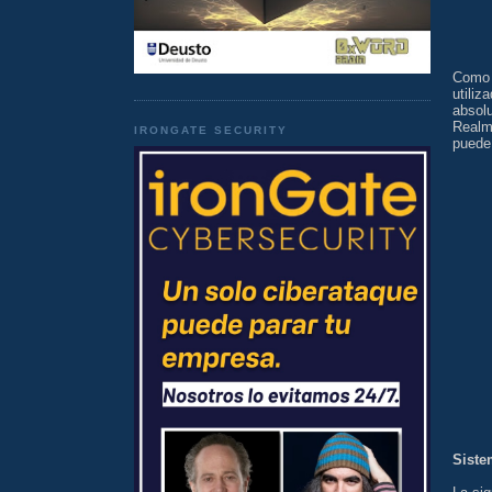
Como s
utiliz
absol
Realm
IRONGATE SECURITY
puede 
Siste