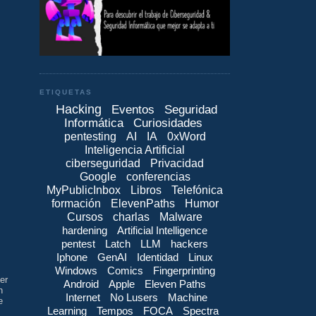
ETIQUETAS
Hacking
Eventos
Seguridad
Informática
Curiosidades
pentesting
AI
IA
0xWord
Inteligencia Artificial
ciberseguridad
Privacidad
Google
conferencias
MyPublicInbox
Libros
Telefónica
formación
ElevenPaths
Humor
Cursos
charlas
Malware
hardening
Artificial Intelligence
pentest
Latch
LLM
hackers
Iphone
GenAI
Identidad
Linux
Windows
Comics
Fingerprinting
er
Android
Apple
Eleven Paths
n
Internet
No Lusers
Machine
e
Learning
Tempos
FOCA
Spectra