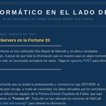
FORMÁTICO EN EL LADO D
BLOG PERSONAL DE CHEMA ALONSO SOBRE SUS COSAS.
NGO, AGOSTO 26, 2007
Servers en la Fortune 20
****************************************************
nforme se hizo utilizando Site Report de Netcraft y no ofrece resultados
les. A pesar de que toda la información que se muestra aquí en algún momen
o real, es neceseario actualizar los datos. Valga el
siguiente POST
para refor
****************************************************
echando que se acabó la pretemporada y comienza la Liga 2007/2008, el
te post recoge, a modo de curiosidad, los datos devueltos por los servidores
e utilizan los equipos de la Primera División Española de Futbol, que aquí
remos la
"Fortune 20"
. Para ello se han utilizado los servicios de NetCraft
s that site running?"
para obtener la información.