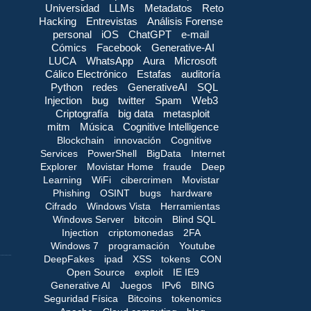
Universidad
LLMs
Metadatos
Reto
Hacking
Entrevistas
Análisis Forense
personal
iOS
ChatGPT
e-mail
Cómics
Facebook
Generative-AI
LUCA
WhatsApp
Aura
Microsoft
Cálico Electrónico
Estafas
auditoría
Python
redes
GenerativeAI
SQL
Injection
bug
twitter
Spam
Web3
Criptografía
big data
metasploit
mitm
Música
Cognitive Intelligence
Blockchain
innovación
Cognitive
Services
PowerShell
BigData
Internet
Explorer
Movistar Home
fraude
Deep
Learning
WiFi
cibercrimen
Movistar
Phishing
OSINT
bugs
hardware
Cifrado
Windows Vista
Herramientas
Windows Server
bitcoin
Blind SQL
Injection
criptomonedas
2FA
Windows 7
programación
Youtube
DeepFakes
ipad
XSS
tokens
CON
Open Source
exploit
IE IE9
Generative AI
Juegos
IPv6
BING
Seguridad Física
Bitcoins
tokenomics