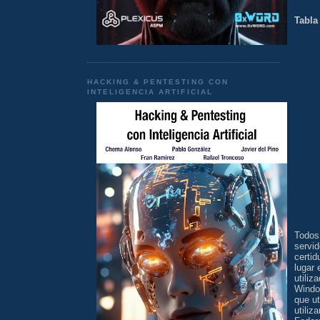
Tabla
HACKING & PENTESTING CON
INTELIGENCIA ARTIFICIAL
Todos 
servi
certid
lugar 
utiliz
Window
que ut
utiliz