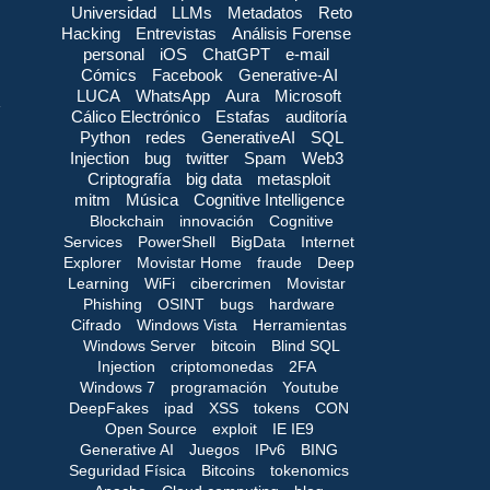
Universidad
LLMs
Metadatos
Reto
Hacking
Entrevistas
Análisis Forense
personal
iOS
ChatGPT
e-mail
Cómics
Facebook
Generative-AI
LUCA
WhatsApp
Aura
Microsoft
Cálico Electrónico
Estafas
auditoría
Python
redes
GenerativeAI
SQL
Injection
bug
twitter
Spam
Web3
Criptografía
big data
metasploit
mitm
Música
Cognitive Intelligence
Blockchain
innovación
Cognitive
Services
PowerShell
BigData
Internet
Explorer
Movistar Home
fraude
Deep
Learning
WiFi
cibercrimen
Movistar
Phishing
OSINT
bugs
hardware
Cifrado
Windows Vista
Herramientas
Windows Server
bitcoin
Blind SQL
Injection
criptomonedas
2FA
Windows 7
programación
Youtube
DeepFakes
ipad
XSS
tokens
CON
Open Source
exploit
IE IE9
Generative AI
Juegos
IPv6
BING
Seguridad Física
Bitcoins
tokenomics