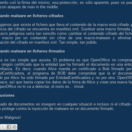
ento con la firma del mismo, esa protección, es sólo aparente, pues se pu
 con ataques de man in the middle.
tando malware en ficheros cifrados
amos que existe el fichero que lleva el contenido de la macro está cifrado y
ncia del cifrado se encuentra en manifest.xml. Sustituir esta macro firmada 
cro peligrosa sería tan sencillo como cambiar el contenido cifrado del fich
 macro por un contenido sin cifrar de una macro-malware y eliminar
ación del cifrado en manifest.xml. Tan simple, tan jodido.
tando malware en ficheros firmados
ea es tan simple que asusta. El problema es que OpenOffice no compru
a ningún certificado que la entidad que ha firmado el documento es una enti
nfianza. Es decir, cuando Alice manda un certificado a Bob firmado por
adCertificadora, el programa de BOB debe comprobar que la el docume
o por Alice ha sido firmado por EntidadCertificadora y no por otra. OpenOff
hace, así que basta copiar los datos de la firma de Alice y crear una nueva fa
enOffice no lo va a detectar, el resto es… trivial.
usiones
mado de documentos es inseguro en cualquier situació e incluso ni el cifrado 
 protege contra la inyección de malware en un documento firmado.
os Malignos!