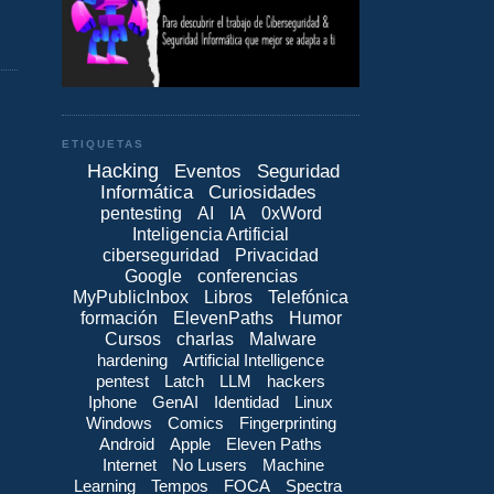
ETIQUETAS
Hacking
Eventos
Seguridad
Informática
Curiosidades
pentesting
AI
IA
0xWord
Inteligencia Artificial
ciberseguridad
Privacidad
Google
conferencias
MyPublicInbox
Libros
Telefónica
formación
ElevenPaths
Humor
Cursos
charlas
Malware
hardening
Artificial Intelligence
pentest
Latch
LLM
hackers
Iphone
GenAI
Identidad
Linux
Windows
Comics
Fingerprinting
Android
Apple
Eleven Paths
Internet
No Lusers
Machine
Learning
Tempos
FOCA
Spectra