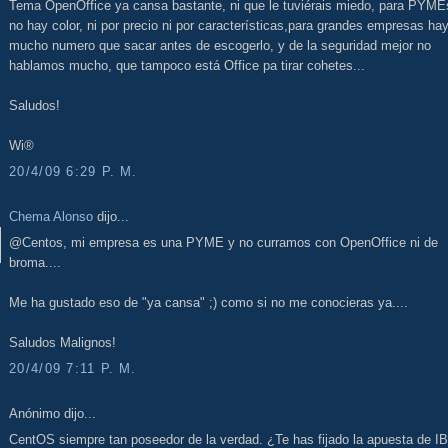
Tema OpenOffice ya cansa bastante, ni que le tuviérais miedo, para PYME
no hay color, ni por precio ni por características,para grandes empresas ha
mucho numero que sacar antes de escogerlo, y de la seguridad mejor no
hablamos mucho, que tampoco está Office pa tirar cohetes...
Saludos!
Wi®
20/4/09 6:29 P. M.
Chema Alonso
dijo...
@Centos, mi empresa es una PYME y no curramos con OpenOffice ni de
broma....
Me ha gustado eso de "ya cansa" ;) como si no me conocieras ya....
Saludos Malignos!
20/4/09 7:11 P. M.
Anónimo dijo...
CentOS siempre tan poseedor de la verdad. ¿Te has fijado la apuesta de I