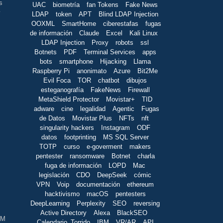
s
UAC
biometría
fan Tokens
Fake News
y
LDAP
token
APT
Blind LDAP Injection
OOXML
SmartHome
ciberestafas
fugas
de información
Claude
Excel
Kali Linux
LDAP Injection
Proxy
robots
ssl
Botnets
PDF
Terminal Services
apps
bots
smartphone
Hijacking
Llama
Raspberry Pi
anonimato
Azure
Bit2Me
Evil Foca
TOR
chatbot
dibujos
esteganografía
FakeNews
Firewall
MetaShield Protector
Movistar+
TID
adware
cine
legalidad
Agentic
Fugas
de Datos
Movistar Plus
NFTs
nft
singularity hackers
Instagram
ODF
datos
footprinting
MS SQL Server
TOTP
curso
e-goverment
makers
pentester
ransomware
Botnet
charla
fuga de información
LOPD
Mac
legislación
CDO
DeepSeek
cómic
VPN
Voip
documentación
ethereum
hacktivismo
macOS
pentesters
DeepLearning
Perplexity
SEO
reversing
Active Directory
Alexa
BlackSEO
BM
Calendario_Torrido
IBM
VR/AR
API