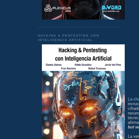
HACKING & PENTESTING CON
INTELIGENCIA ARTIFICIAL
La cha
incru
cifra
resume
técnic
afirm
but w
La ver