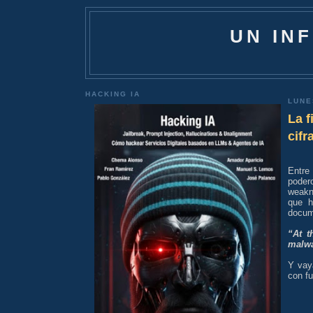
UN IN
HACKING IA
LUNE
La f
cifr
Entr
poder
weakne
que h
docu
“At t
malwa
Y vay
con f