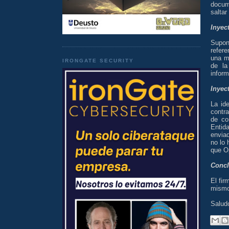
docum
saltar
Inyec
Supong
refere
una ma
IRONGATE SECURITY
de la
inform
Inyec
La id
contr
de co
Entid
enviad
no lo 
que Op
Concl
El fir
mismo
Salud