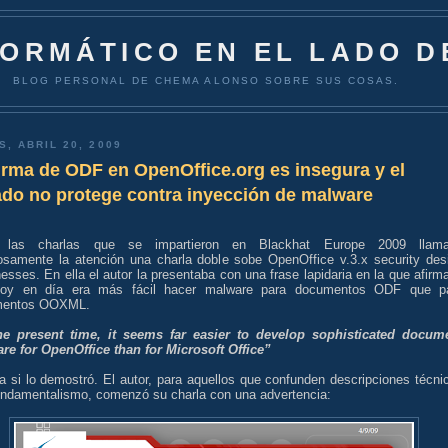
FORMÁTICO EN EL LADO D
BLOG PERSONAL DE CHEMA ALONSO SOBRE SUS COSAS.
S, ABRIL 20, 2009
irma de ODF en OpenOffice.org es insegura y el
ado no protege contra inyección de malware
e las charlas que se impartieron en Blackhat Europe 2009 llam
osamente la atención una charla doble sobe OpenOffice v.3.x security des
sses. En ella el autor la presentaba con una frase lapidaria en la que afirm
oy en día era más fácil hacer malware para documentos ODF que p
mentos OOXML.
he present time, it seems far easier to develop sophisticated docum
re for OpenOffice than for Microsoft Office”
a si lo demostró. El autor, para aquellos que confunden descripciones técni
undamentalismo, comenzó su charla con una advertencia: