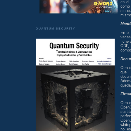
en el
cómo 
sin q
mismo
Manif
QUANTUM SECURITY
En el
varias
fiche
ODF, 
compon
Docum
Otra d
que 
docum
Ademá
queda 
Firma
Otra 
OpenO
susti
perfe
OpenO
whitep
no es