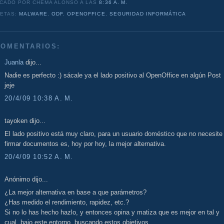
ICADO POR CHEMA ALONSO
A LAS
8:36 A. M.
UETAS:
MALWARE
,
ODF
,
OPENOFFICE
,
SEGURIDAD INFORMÁTICA
COMENTARIOS:
Juanla
dijo...
Nadie es perfecto :) sácale ya el lado positivo al OpenOffice en algún Post
jeje
20/4/09 10:38 A. M.
tayoken dijo...
El lado positivo está muy claro, para un usuario doméstico que no necesite
firmar documentos es, hoy por hoy, la mejor alternativa.
20/4/09 10:52 A. M.
Anónimo dijo...
¿La mejor alternativa en base a que parámetros?
¿Has medido el rendimiento, rapidez, etc.?
Si no lo has hecho hazlo, y entonces opina y matiza que es mejor en tal y
cual, bajo este entorno, buscando estos objetivos...