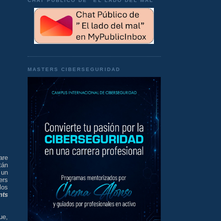
CHAT PÚBLICO DE "EL LADO DEL MAL"
MASTERS CIBERSEGURIDAD
are
tán
 un
ers
los
nts
ue,