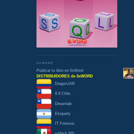
0XWORD
Publicar tu libro en 0xWord
DISTRIBUIDORES de 0xWORD
DragonJAR
8.8 Chile
Dreamlab
Ekoparty
IT Forensic
e-Hack MX