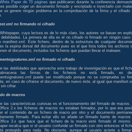
White Paper de 70 páginas
que publicaron durante la conferencia demuest
es posible coger un documento firmado y encriptado e inyectarlo con malw
ue se genere ningún problema en la comprobación de la firma y el cifrado 
.
est.xml no firmando ni cifrado
 Whitepaper, cuya lectura es de lo más claro, los autores se basan en explo
 debilidades. La primera de ella es el no cifrado ni firmado en ningún caso 
ro manifest.xml. Este fichero, dentro de la estructura de cualquier docume
es la espina dorsal del documento pues es el que lista todos los archivos 
en el documento, incluidos los ficheros que puedan llevar el malware.
entsignatures.xml no firmado ni cifrado
e las debilidades que aprovecha este trabajo de investigación es que el fich
almacena las firmas de los ficheros no está firmado, es dec
entsignatures.xml puede ser modificado porque no se comprueba su fir
s, en caso de cifrarse el documento, de nuevo éste, al igual que manifest.x
sin cifrar.
do de macros
de las características curiosas es el funcionamiento del firmado de macros.
ffice 2.x los ficheros de macros no estaban firmados, por lo que era posi
tuir el contenido de un fichero de macro por otro y el documento permane
ctamente firmado. Para evitar ello se añade un firmado fuerte de macros
ffice 3.x que hace que el fichero de la macro esté firmado él mismo.
aper recalca que si el usuario confunde un firmado con otro entonces el fich
tá protegido para nada. No obstante, aunque el usuario acierte a firmar