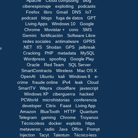
Apache
Cloud computing
blog
ciberespionaje
exploiting
podcasts
Firefox
libro
Gmail
DNS
IoT
podcast
blogs
fuga de datos
GPT
Living Apps
Windows 10
Google
Chrome
Movistar +
cons
SMS
Gemini
fortificación
Software Libre
redes sociales
antimalware
GPRS
.NET
IIS
Shodan
GPS
jailbreak
e
Cracking
PHP
metadata
MySQL
Wordpress
spoofing
Google Play
Oracle
Red Team
SQL Server
SmartContracts
Wireless
Mac OS X
OpenAI
Ubuntu
kali
Windows 8
e-
crime
fraude online
iPv4
leak
Cloud
SmartTV
Wayra
cloudflare
javascript
Windows XP
ciberguerra
hacked
PCWorld
microhistorias
conferencia
developer
Citrix
Faast
Living App
Amazon
BlueTooth
HTTP
Quantum
Telegram
gaming
Chrome
Troyanos
Técnicoless
docker
exploits
https
metaverso
radio
Java
Office
Prompt
Injection
Tacyt
Talentum
Técnico-less