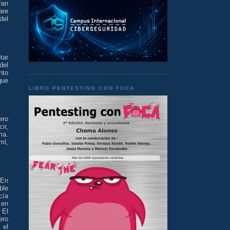
ran
are
del
tar
del
nto
que
LIBRO PENTESTING CON FOCA
ero
ir,
ma.
ml,
 En
ble
cía
 en
 El
ero
 el