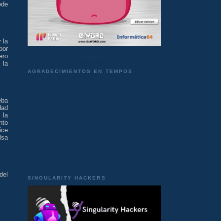
ede
 la
por
ero
 la
AGRADECIMIENTOS EN TEMPOS
eba
dad
 la
nto
ice
lsa
del
SINGULARITY HACKERS