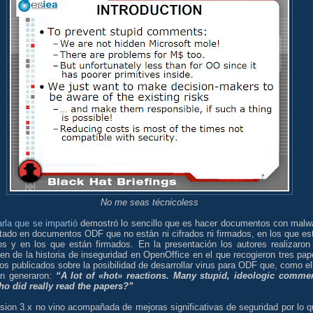
No me seas técnicoless
rla que se impartió
demostró lo sencillo que es hacer documentos con malw
stado en documentos ODF que no están ni cifrados ni firmados, en los que es
dos y en los que están firmados. En la presentación los autores realizaron
n de la historia de inseguridad en OpenOffice en el que recogieron tres pap
os publicados sobre la posibilidad de desarrollar virus para ODF que, como el
an generaron:
“A lot of «hot» reactions. Many stupid, ideologic comme
ho did really read the papers?”
sion 3.x no vino acompañada de mejoras significativas de seguridad por lo q